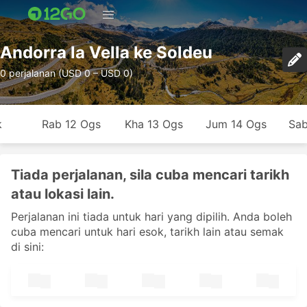
Andorra la Vella ke Soldeu
0 perjalanan (USD 0 – USD 0)
k
Rab 12 Ogs
Kha 13 Ogs
Jum 14 Ogs
Sab
Tiada perjalanan, sila cuba mencari tarikh
atau lokasi lain.
Perjalanan ini tiada untuk hari yang dipilih. Anda boleh
cuba mencari untuk hari esok, tarikh lain atau semak
di sini: