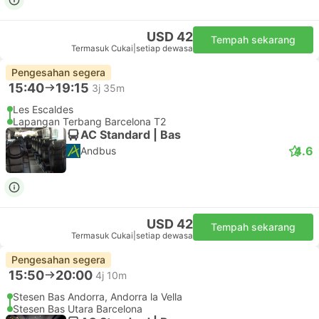
USD 42
Tempah sekarang
Termasuk Cukai
|
setiap dewasa
Pengesahan segera
15:40
19:15
3j 35m
Les Escaldes
Lapangan Terbang Barcelona T2
AC Standard | Bas
4.6
Andbus
USD 42
Tempah sekarang
Termasuk Cukai
|
setiap dewasa
Pengesahan segera
15:50
20:00
4j 10m
Stesen Bas Andorra, Andorra la Vella
Stesen Bas Utara Barcelona