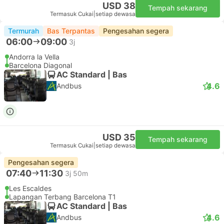
USD 38
Tempah sekarang
Termasuk Cukai
|
setiap dewasa
Termurah
Bas Terpantas
Pengesahan segera
06:00
09:00
3j
Andorra la Vella
Barcelona Diagonal
AC Standard | Bas
4.6
Andbus
USD 35
Tempah sekarang
Termasuk Cukai
|
setiap dewasa
Pengesahan segera
07:40
11:30
3j 50m
Les Escaldes
Lapangan Terbang Barcelona T1
AC Standard | Bas
4.6
Andbus