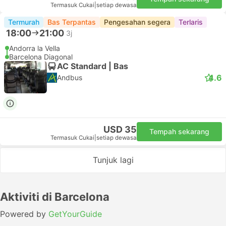
Termasuk Cukai
|
setiap dewasa
Termurah
Bas Terpantas
Pengesahan segera
Terlaris
18:00
21:00
3j
Andorra la Vella
Barcelona Diagonal
AC Standard | Bas
4.6
Andbus
USD 35
Tempah sekarang
Termasuk Cukai
|
setiap dewasa
Tunjuk lagi
Aktiviti di Barcelona
Powered by
GetYourGuide