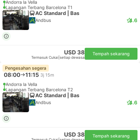
Andorra la Vella
Lapangan Terbang Barcelona T1
AC Standard | Bas
4.6
Andbus
USD 38
Tempah sekarang
Termasuk Cukai
|
setiap dewasa
Pengesahan segera
08:00
11:15
3j 15m
Andorra la Vella
Lapangan Terbang Barcelona T2
AC Standard | Bas
4.6
Andbus
USD 38
Tempah sekarang
Termasuk Cukai
|
setiap dewasa