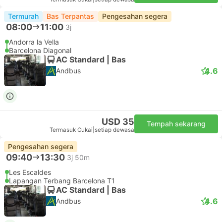
Termurah
Bas Terpantas
Pengesahan segera
08:00
11:00
3j
Andorra la Vella
Barcelona Diagonal
AC Standard | Bas
4.6
Andbus
USD 35
Tempah sekarang
Termasuk Cukai
|
setiap dewasa
Pengesahan segera
09:40
13:30
3j 50m
Les Escaldes
Lapangan Terbang Barcelona T1
AC Standard | Bas
4.6
Andbus