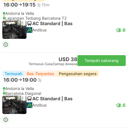
16:00
19:15
3j 15m
Andorra la Vella
Lapangan Terbang Barcelona T2
AC Standard | Bas
4.6
Andbus
USD 38
Tempah sekarang
Termasuk Cukai
|
setiap dewasa
Termurah
Bas Terpantas
Pengesahan segera
16:00
19:00
3j
Andorra la Vella
Barcelona Diagonal
AC Standard | Bas
4.6
Andbus