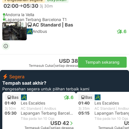
02:00
05:30
3j 30m
Andorra la Vella
Lapangan Terbang Barcelona T1
AC Standard | Bas
4.6
Andbus
USD 38
Tempah sekarang
Termasuk Cukai
|
setiap dewasa
Segera
Tempah saat akhir?
Pengesahan segera untuk pilihan terbaik kami
4.6
Bas
Bas
01:40
Les Escaldes
01:40
Les Escaldes
3j 50m
AC Standard | Andbus
3j 35m
AC Standard | Andbu
05:30
Lapangan Terbang Barcelona T1
05:15
Tiba pada Isn 10 Ogs
Tiba pada Isn 10 Ogs
USD 42
U
Termasuk Cukai
|
setiap dewasa
Termasuk Cukai
|
se