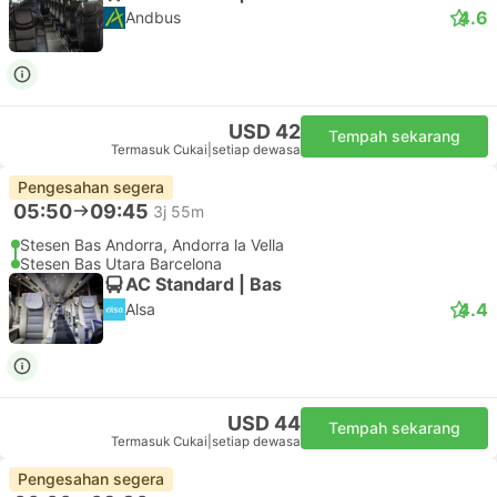
4.6
Andbus
USD 42
Tempah sekarang
Termasuk Cukai
|
setiap dewasa
Pengesahan segera
05:50
09:45
3j 55m
Stesen Bas Andorra, Andorra la Vella
Stesen Bas Utara Barcelona
AC Standard | Bas
4.4
Alsa
USD 44
Tempah sekarang
Termasuk Cukai
|
setiap dewasa
Pengesahan segera