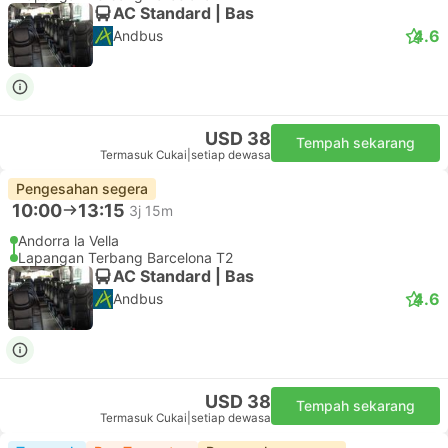
AC Standard | Bas
4.6
Andbus
USD 38
Tempah sekarang
Termasuk Cukai
|
setiap dewasa
Pengesahan segera
10:00
13:15
3j 15m
Andorra la Vella
Lapangan Terbang Barcelona T2
AC Standard | Bas
4.6
Andbus
USD 38
Tempah sekarang
Termasuk Cukai
|
setiap dewasa