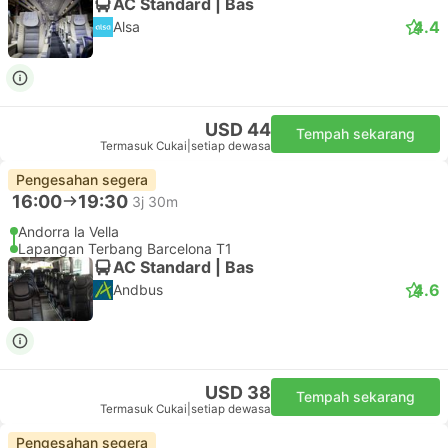
AC Standard | Bas
4.4
Alsa
USD 44
Tempah sekarang
Termasuk Cukai
|
setiap dewasa
Pengesahan segera
16:00
19:30
3j 30m
Andorra la Vella
Lapangan Terbang Barcelona T1
AC Standard | Bas
4.6
Andbus
USD 38
Tempah sekarang
Termasuk Cukai
|
setiap dewasa
Pengesahan segera