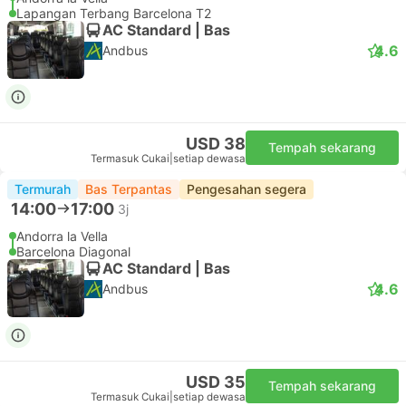
Lapangan Terbang Barcelona T2
AC Standard | Bas
4.6
Andbus
USD 38
Tempah sekarang
Termasuk Cukai
|
setiap dewasa
Termurah
Bas Terpantas
Pengesahan segera
14:00
17:00
3j
Andorra la Vella
Barcelona Diagonal
AC Standard | Bas
4.6
Andbus
USD 35
Tempah sekarang
Termasuk Cukai
|
setiap dewasa