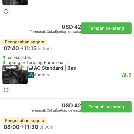
USD 42
Tempah sekarang
Termasuk Cukai
|
setiap dewasa
Pengesahan segera
07:40
11:15
3j 35m
Les Escaldes
Lapangan Terbang Barcelona T2
AC Standard | Bas
4.6
Andbus
USD 42
Tempah sekarang
Termasuk Cukai
|
setiap dewasa
Pengesahan segera
08:00
11:30
3j 30m