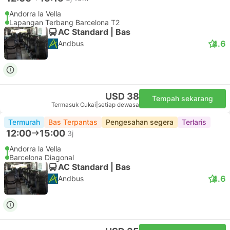
Andorra la Vella
Lapangan Terbang Barcelona T2
AC Standard | Bas
4.6
Andbus
USD 38
Tempah sekarang
Termasuk Cukai
|
setiap dewasa
Termurah
Bas Terpantas
Pengesahan segera
Terlaris
12:00
15:00
3j
Andorra la Vella
Barcelona Diagonal
AC Standard | Bas
4.6
Andbus