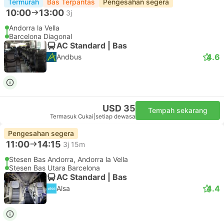
Termurah
Bas Terpantas
Pengesahan segera
10:00
13:00
3j
Andorra la Vella
Barcelona Diagonal
AC Standard | Bas
4.6
Andbus
USD 35
Tempah sekarang
Termasuk Cukai
|
setiap dewasa
Pengesahan segera
11:00
14:15
3j 15m
Stesen Bas Andorra, Andorra la Vella
Stesen Bas Utara Barcelona
AC Standard | Bas
4.4
Alsa