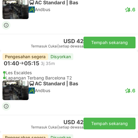
AC Standard | Bas
4.6
Andbus
USD 42
Tempah sekarang
Termasuk Cukai
|
setiap dewasa
Pengesahan segera
Disyorkan
01:40
05:15
3j 35m
Les Escaldes
Lapangan Terbang Barcelona T2
AC Standard | Bas
4.6
Andbus
USD 42
Tempah sekarang
Termasuk Cukai
|
setiap dewasa
Pengesahan segera
Disyorkan