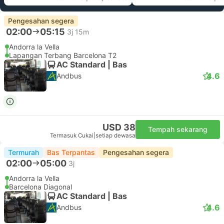
Pengesahan segera
02:00
05:15
3j 15m
Andorra la Vella
Lapangan Terbang Barcelona T2
AC Standard | Bas
4.6
Andbus
USD 38
Tempah sekarang
Termasuk Cukai
|
setiap dewasa
Termurah
Bas Terpantas
Pengesahan segera
02:00
05:00
3j
Andorra la Vella
Barcelona Diagonal
AC Standard | Bas
4.6
Andbus