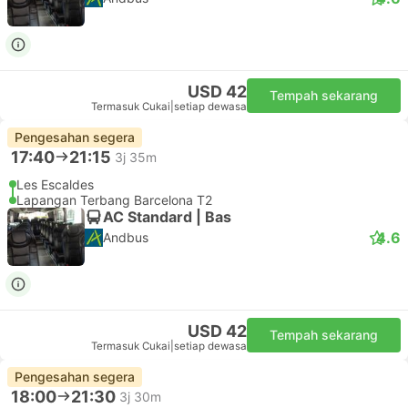
USD 42
Tempah sekarang
Termasuk Cukai
|
setiap dewasa
Pengesahan segera
17:40
21:15
3j 35m
Les Escaldes
Lapangan Terbang Barcelona T2
AC Standard | Bas
4.6
Andbus
USD 42
Tempah sekarang
Termasuk Cukai
|
setiap dewasa
Pengesahan segera
18:00
21:30
3j 30m