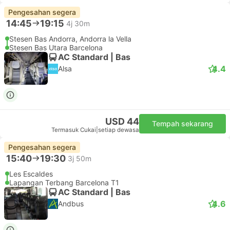
Pengesahan segera
14:45
19:15
4j 30m
Stesen Bas Andorra, Andorra la Vella
Stesen Bas Utara Barcelona
AC Standard | Bas
4.4
Alsa
USD 44
Tempah sekarang
Termasuk Cukai
|
setiap dewasa
Pengesahan segera
15:40
19:30
3j 50m
Les Escaldes
Lapangan Terbang Barcelona T1
AC Standard | Bas
4.6
Andbus