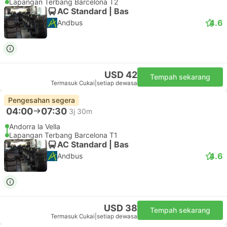
Lapangan Terbang Barcelona T2
AC Standard | Bas
4.6
Andbus
USD 42
Tempah sekarang
Termasuk Cukai
|
setiap dewasa
Pengesahan segera
04:00
07:30
3j 30m
Andorra la Vella
Lapangan Terbang Barcelona T1
AC Standard | Bas
4.6
Andbus
USD 38
Tempah sekarang
Termasuk Cukai
|
setiap dewasa