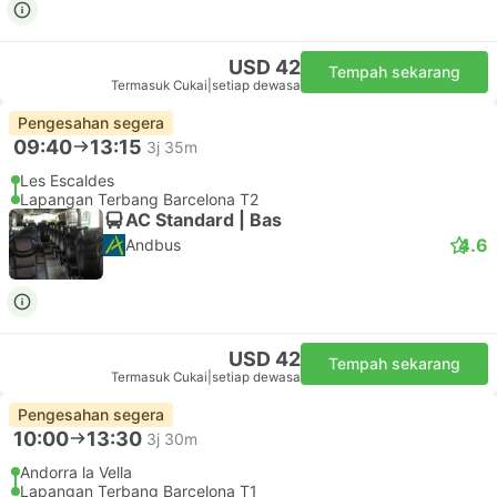
USD 42
Tempah sekarang
Termasuk Cukai
|
setiap dewasa
Pengesahan segera
09:40
13:15
3j 35m
Les Escaldes
Lapangan Terbang Barcelona T2
AC Standard | Bas
4.6
Andbus
USD 42
Tempah sekarang
Termasuk Cukai
|
setiap dewasa
Pengesahan segera
10:00
13:30
3j 30m
Andorra la Vella
Lapangan Terbang Barcelona T1