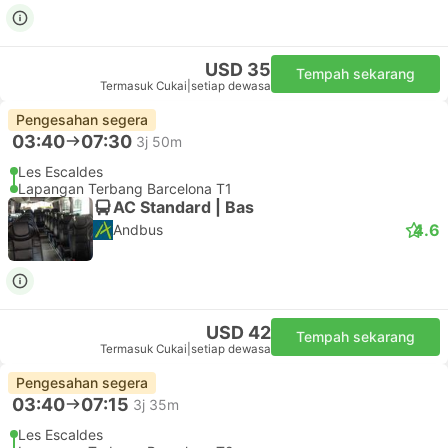
USD 35
Tempah sekarang
Termasuk Cukai
|
setiap dewasa
Pengesahan segera
03:40
07:30
3j 50m
Les Escaldes
Lapangan Terbang Barcelona T1
AC Standard | Bas
4.6
Andbus
USD 42
Tempah sekarang
Termasuk Cukai
|
setiap dewasa
Pengesahan segera
03:40
07:15
3j 35m
Les Escaldes