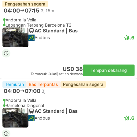
Pengesahan segera
04:00
07:15
3j 15m
Andorra la Vella
Lapangan Terbang Barcelona T2
AC Standard | Bas
4.6
Andbus
USD 38
Tempah sekarang
Termasuk Cukai
|
setiap dewasa
Termurah
Bas Terpantas
Pengesahan segera
04:00
07:00
3j
Andorra la Vella
Barcelona Diagonal
AC Standard | Bas
4.6
Andbus