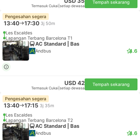
USD 35
Tempah sekarang
Termasuk Cukai
|
setiap dewasa
Pengesahan segera
13:40
17:30
3j 50m
Les Escaldes
Lapangan Terbang Barcelona T1
AC Standard | Bas
4.6
Andbus
USD 42
Tempah sekarang
Termasuk Cukai
|
setiap dewasa
Pengesahan segera
13:40
17:15
3j 35m
Les Escaldes
Lapangan Terbang Barcelona T2
AC Standard | Bas
4.6
Andbus