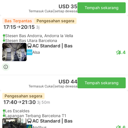
USD 35
Tempah sekarang
Termasuk Cukai
|
setiap dewasa
Bas Terpantas
Pengesahan segera
17:15
20:15
3j
Stesen Bas Andorra, Andorra la Vella
Stesen Bas Utara Barcelona
AC Standard | Bas
4.4
Alsa
USD 44
Tempah sekarang
Termasuk Cukai
|
setiap dewasa
Pengesahan segera
17:40
21:30
3j 50m
Les Escaldes
Lapangan Terbang Barcelona T1
AC Standard | Bas
4.6
Andbus