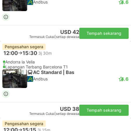
4.6
Andbus
USD 42
Tempah sekarang
Termasuk Cukai
|
setiap dewasa
Pengesahan segera
12:00
15:30
3j 30m
Andorra la Vella
Lapangan Terbang Barcelona T1
AC Standard | Bas
4.6
Andbus
USD 38
Tempah sekarang
Termasuk Cukai
|
setiap dewasa
Pengesahan segera
12:00
15:15
3j 15m