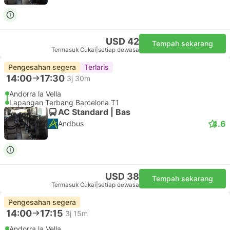
USD 42
Tempah sekarang
Termasuk Cukai
|
setiap dewasa
Pengesahan segera
Terlaris
14:00
17:30
3j 30m
Andorra la Vella
Lapangan Terbang Barcelona T1
AC Standard | Bas
4.6
Andbus
USD 38
Tempah sekarang
Termasuk Cukai
|
setiap dewasa
Pengesahan segera
14:00
17:15
3j 15m
Andorra la Vella