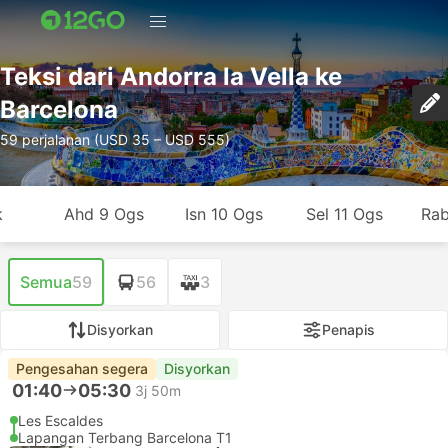
Teksi dari Andorra la Vella ke
Barcelona
59 perjalanan (USD 35 – USD 555)
k
Ahd 9 Ogs
Isn 10 Ogs
Sel 11 Ogs
Rab
Semua
59
56
3
Disyorkan
Penapis
Pengesahan segera
Disyorkan
01:40
05:30
3j 50m
Les Escaldes
Lapangan Terbang Barcelona T1