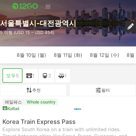
서울특별시-대전광역시
5 여행 (USD 15 – USD 454)
8월 10일 (월)
8월 11일 (화)
8월 12일 (수)
8월 
모두
5
1
3
1
추천
필터
레일패스
Whole country
KoRail
Korea Train Express Pass
Explore South Korea on a train with unlimited rides.