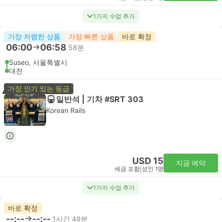
1가지 수업 추가
가장 저렴한 상품
가장 빠른 상품
바로 확정
06:00
06:58
58분
Suseo, 서울특별시
대전
가장 인기 있는 등급
일반석 | 기차 #SRT 303
Korean Rails
USD 15
지금 예약
세금 포함
|
성인 1명
1가지 수업 추가
바로 확정
--:--
--:--
1시간 49분