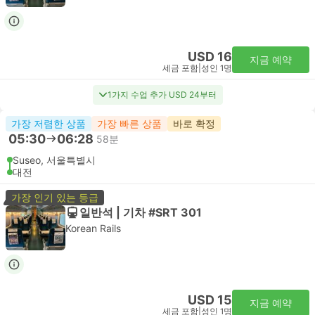
USD 16
지금 예약
세금 포함
|
성인 1명
1가지 수업 추가 USD 24부터
가장 저렴한 상품
가장 빠른 상품
바로 확정
05:30
06:28
58분
Suseo, 서울특별시
대전
가장 인기 있는 등급
일반석 | 기차 #SRT 301
Korean Rails
USD 15
지금 예약
세금 포함
|
성인 1명