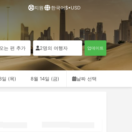
지원
한국어
$•USD
오는 편 추가
2명의 여행자
업데이트
3일 (목)
8월 14일 (금)
날짜 선택