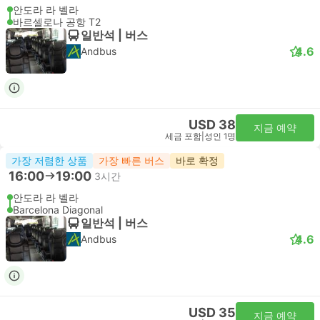
안도라 라 벨라
바르셀로나 공항 T2
일반석 | 버스
4.6
Andbus
USD 38
지금 예약
세금 포함
|
성인 1명
가장 저렴한 상품
가장 빠른 버스
바로 확정
16:00
19:00
3시간
안도라 라 벨라
Barcelona Diagonal
일반석 | 버스
4.6
Andbus
USD 35
지금 예약