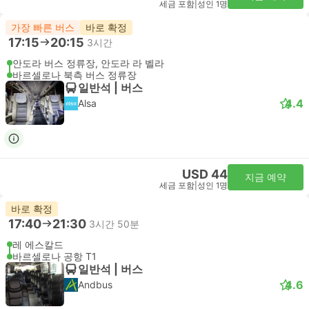
세금 포함
|
성인 1명
가장 빠른 버스
바로 확정
17:15
20:15
3시간
안도라 버스 정류장, 안도라 라 벨라
바르셀로나 북측 버스 정류장
일반석 | 버스
4.4
Alsa
USD 44
지금 예약
세금 포함
|
성인 1명
바로 확정
17:40
21:30
3시간 50분
레 에스칼드
바르셀로나 공항 T1
일반석 | 버스
4.6
Andbus