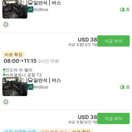
일반석 | 버스
4.6
Andbus
USD 38
지금 예약
세금 포함
|
성인 1명
바로 확정
08:00
11:15
3시간 15분
안도라 라 벨라
바르셀로나 공항 T2
일반석 | 버스
4.6
Andbus
USD 38
지금 예약
세금 포함
|
성인 1명
가장 저렴한 상품
가장 빠른 버스
바로 확정