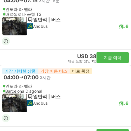
04:00
07:15
3시간 15분
안도라 라 벨라
바르셀로나 공항 T2
일반석 | 버스
4.6
Andbus
USD 38
지금 예약
세금 포함
|
성인 1명
가장 저렴한 상품
가장 빠른 버스
바로 확정
04:00
07:00
3시간
안도라 라 벨라
Barcelona Diagonal
일반석 | 버스
4.6
Andbus