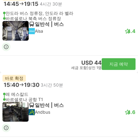
14:45
19:15
4시간 30분
안도라 버스 정류장, 안도라 라 벨라
바르셀로나 북측 버스 정류장
일반석 | 버스
4.4
Alsa
USD 44
지금 예약
세금 포함
|
성인 1명
바로 확정
15:40
19:30
3시간 50분
레 에스칼드
바르셀로나 공항 T1
일반석 | 버스
4.6
Andbus