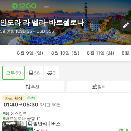
안도라 라 벨라-바르셀로나
59 여행 (USD 35 – USD 555)
8월 9일 (일)
8월 10일 (월)
8월 11일 (화)
8월 
모두
59
56
3
추천
필터
바로 확정
추천
01:40
05:30
3시간 50분
레 에스칼드
바르셀로나 공항 T1
일반석 | 버스
4.6
Andbus