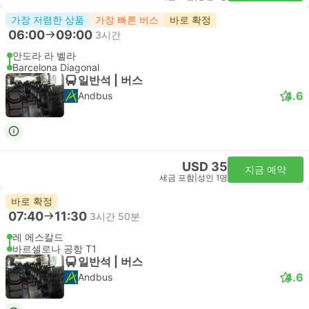
가장 저렴한 상품
가장 빠른 버스
바로 확정
06:00
09:00
3시간
안도라 라 벨라
Barcelona Diagonal
일반석 | 버스
4.6
Andbus
USD 35
지금 예약
세금 포함
|
성인 1명
바로 확정
07:40
11:30
3시간 50분
레 에스칼드
바르셀로나 공항 T1
일반석 | 버스
4.6
Andbus