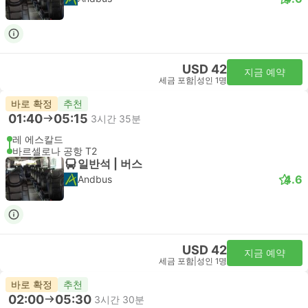
USD 42
지금 예약
세금 포함
|
성인 1명
바로 확정
추천
01:40
05:15
3시간 35분
레 에스칼드
바르셀로나 공항 T2
일반석 | 버스
4.6
Andbus
USD 42
지금 예약
세금 포함
|
성인 1명
바로 확정
추천
02:00
05:30
3시간 30분