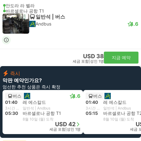
안도라 라 벨라
바르셀로나 공항 T1
일반석 | 버스
4.6
Andbus
USD 38
지금 예약
세금 포함
|
성인 1명
즉시
막판 예약인가요?
엄선한 추천 상품은 즉시 확정
4.6
버스
버스
01:40
레 에스칼드
01:40
레 에스칼드
3시간 50분
일반석 | Andbus
3시간 35분
일반석 | Andbus
05:30
바르셀로나 공항 T1
05:15
바르셀로나 공항 T
8월 10일 (월) 도착
8월 10일 (월) 도착
USD 42
U
세금 포함
|
성인 1명
세금 