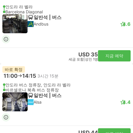
안도라 라 벨라
Barcelona Diagonal
일반석 | 버스
4.6
Andbus
USD 35
지금 예약
세금 포함
|
성인 1명
바로 확정
11:00
14:15
3시간 15분
안도라 버스 정류장, 안도라 라 벨라
바르셀로나 북측 버스 정류장
일반석 | 버스
4.4
Alsa
USD 44