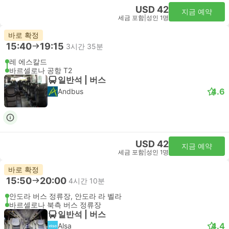
USD 42
지금 예약
세금 포함
|
성인 1명
바로 확정
15:40
19:15
3시간 35분
레 에스칼드
바르셀로나 공항 T2
일반석 | 버스
4.6
Andbus
USD 42
지금 예약
세금 포함
|
성인 1명
바로 확정
15:50
20:00
4시간 10분
안도라 버스 정류장, 안도라 라 벨라
바르셀로나 북측 버스 정류장
일반석 | 버스
4.4
Alsa