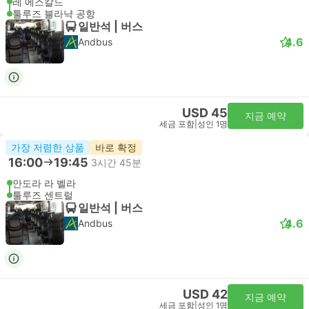
레 에스칼드
툴루즈 블라냑 공항
일반석 | 버스
4.6
Andbus
USD 45
지금 예약
세금 포함
|
성인 1명
가장 저렴한 상품
바로 확정
16:00
19:45
3시간 45분
안도라 라 벨라
툴루즈 센트럴
일반석 | 버스
4.6
Andbus
USD 42
지금 예약
세금 포함
|
성인 1명