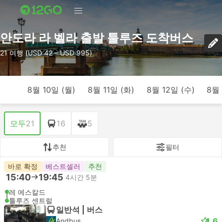
안도라 라 벨라 출발 툴루즈 도착버스
21 여행 (USD 42 – USD 995)
8월 10일 (월)
8월 11일 (화)
8월 12일 (수)
8월 
모두
21
16
5
추천
필터
바로 확정
베스트셀러
추천
15:40
19:45
4시간 5분
레 에스칼드
툴루즈 센트럴
일반석 | 버스
4.6
Andbus