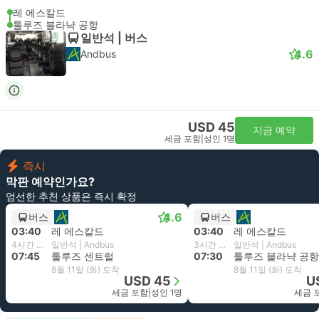
레 에스칼드
툴루즈 블라냑 공항
일반석 | 버스
4.6
Andbus
USD 45
지금 예약
세금 포함
|
성인 1명
즉시
막판 예약인가요?
엄선한 추천 상품은 즉시 확정
4.6
버스
버스
03:40
레 에스칼드
03:40
레 에스칼드
4시간 5분
일반석 | Andbus
3시간 50분
일반석 | Andbus
07:45
툴루즈 센트럴
07:30
툴루즈 블라냑 공항
8월 11일 (화) 도착
8월 11일 (화) 도착
USD 45
U
세금 포함
|
성인 1명
세금 