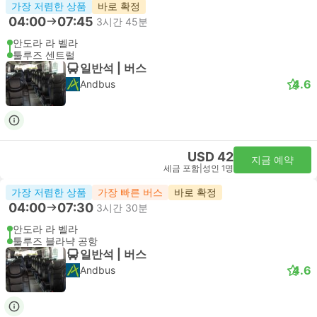
가장 저렴한 상품
바로 확정
04:00
07:45
3시간 45분
안도라 라 벨라
툴루즈 센트럴
일반석 | 버스
4.6
Andbus
USD 42
지금 예약
세금 포함
|
성인 1명
가장 저렴한 상품
가장 빠른 버스
바로 확정
04:00
07:30
3시간 30분
안도라 라 벨라
툴루즈 블라냑 공항
일반석 | 버스
4.6
Andbus