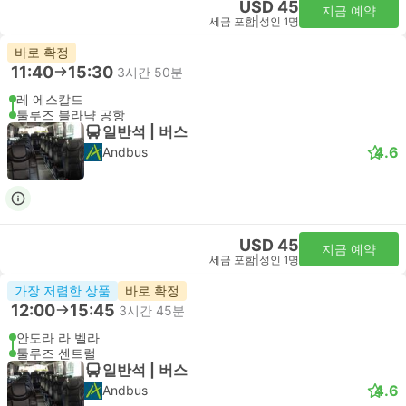
USD 45
지금 예약
세금 포함
|
성인 1명
바로 확정
11:40
15:30
3시간 50분
레 에스칼드
툴루즈 블라냑 공항
일반석 | 버스
4.6
Andbus
USD 45
지금 예약
세금 포함
|
성인 1명
가장 저렴한 상품
바로 확정
12:00
15:45
3시간 45분
안도라 라 벨라
툴루즈 센트럴
일반석 | 버스
4.6
Andbus