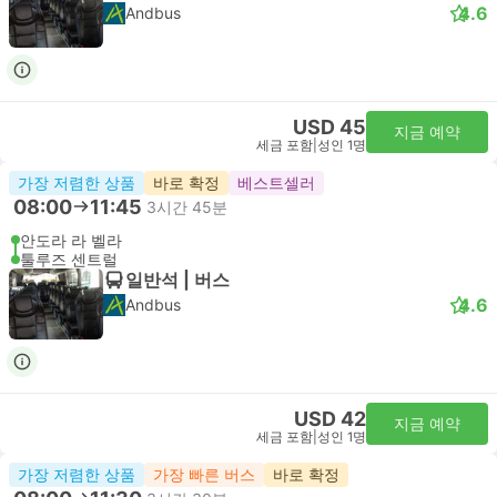
4.6
Andbus
USD 45
지금 예약
세금 포함
|
성인 1명
가장 저렴한 상품
바로 확정
베스트셀러
08:00
11:45
3시간 45분
안도라 라 벨라
툴루즈 센트럴
일반석 | 버스
4.6
Andbus
USD 42
지금 예약
세금 포함
|
성인 1명
가장 저렴한 상품
가장 빠른 버스
바로 확정