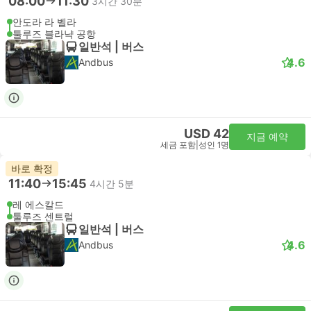
08:00
11:30
3시간 30분
안도라 라 벨라
툴루즈 블라냑 공항
일반석 | 버스
4.6
Andbus
USD 42
지금 예약
세금 포함
|
성인 1명
바로 확정
11:40
15:45
4시간 5분
레 에스칼드
툴루즈 센트럴
일반석 | 버스
4.6
Andbus