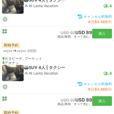
4.4
At Lanta Vacation
キャンセル料無料
本日$3.48割引
USD 89
USD 92
購入
税込
|
車両、すべて含む。
即時予約
--:--
--:--
4時間
カタビーチ, プーケット
アオナン
SUV 4人 | タクシー
4.4
At Lanta Vacation
キャンセル料無料
本日$3.48割引
USD 89
USD 92
購入
税込
|
車両、すべて含む。
即時予約