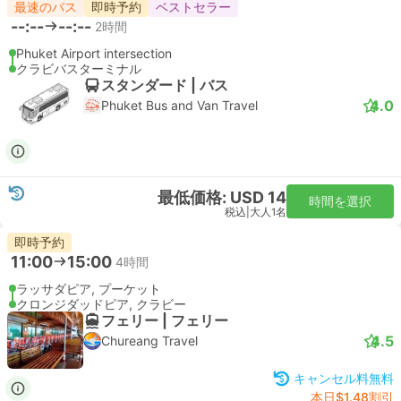
最速のバス
即時予約
ベストセラー
--:--
--:--
2時間
Phuket Airport intersection
クラビバスターミナル
スタンダード | バス
4.0
Phuket Bus and Van Travel
最低価格: USD 14
時間を選択
税込
|
大人1名
即時予約
11:00
15:00
4時間
ラッサダピア, プーケット
クロンジダッドピア, クラビー
フェリー | フェリー
4.5
Chureang Travel
キャンセル料無料
本日$1.48割引