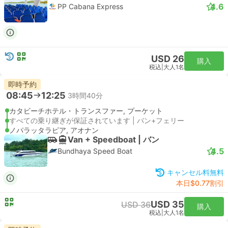
4.6
PP Cabana Express
USD 26
購入
税込
|
大人1名
即時予約
08:45
12:25
3時間40分
カタビーチホテル・トランスファー, プーケット
すべての乗り継ぎが保証されています | バン+フェリー
ノパラッタラピア, アオナン
Van + Speedboat | バン
4.5
Bundhaya Speed Boat
キャンセル料無料
本日$0.77割引
USD 35
USD 36
購入
税込
|
大人1名