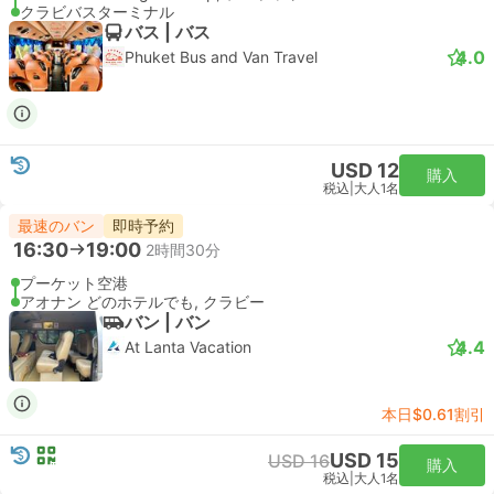
クラビバスターミナル
バス | バス
4.0
Phuket Bus and Van Travel
USD 12
購入
税込
|
大人1名
最速のバン
即時予約
16:30
19:00
2時間30分
プーケット空港
アオナン どのホテルでも, クラビー
バン | バン
4.4
At Lanta Vacation
本日$0.61割引
USD 15
USD 16
購入
税込
|
大人1名