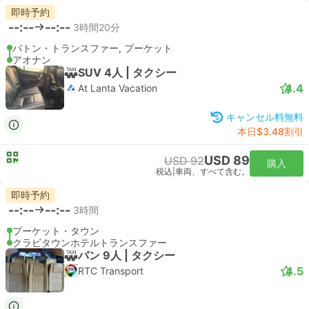
即時予約
--:--
--:--
3時間20分
パトン・トランスファー, プーケット
アオナン
SUV 4人 | タクシー
4.4
At Lanta Vacation
キャンセル料無料
本日$3.48割引
USD 89
USD 92
購入
税込
|
車両、すべて含む。
即時予約
--:--
--:--
3時間
プーケット・タウン
クラビタウンホテルトランスファー
バン 9人 | タクシー
4.5
RTC Transport