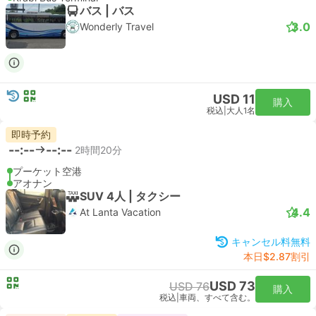
バス | バス
3.0
Wonderly Travel
USD 11
購入
税込
|
大人1名
即時予約
--:--
--:--
2時間20分
プーケット空港
アオナン
SUV 4人 | タクシー
4.4
At Lanta Vacation
キャンセル料無料
本日$2.87割引
USD 73
USD 76
購入
税込
|
車両、すべて含む。