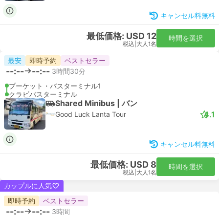
キャンセル料無料
最低価格: USD 12
時間を選択
税込
|
大人1名
最安
即時予約
ベストセラー
--:--
--:--
3時間30分
プーケット・バスターミナル1
クラビバスターミナル
Shared Minibus | バン
4.1
Good Luck Lanta Tour
キャンセル料無料
最低価格: USD 8
時間を選択
税込
|
大人1名
カップルに人気
即時予約
ベストセラー
--:--
--:--
3時間