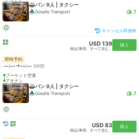
バン 9人 | タクシー
4.7
Gosafe Transport
キャンセル料無料
USD 139
購入
税込
|
車両、すべて含む。
即時予約
--:--
--:--
3時間
プーケット空港
アオナン
バン 9人 | タクシー
4.7
Gosafe Transport
USD 83
購入
税込
|
車両、すべて含む。