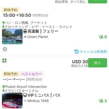
税込
|
車両、すべて含む。
即時予約
15:00
16:50
1時間50分
バン・ロン桟橋, プーケット
フローティング・ピア・イースト・ライレイ
高速艇 | フェリー
4.6
Green Planet
キャンセル料無料
USD 30
購入
税込
|
大人1名
即時予約
ベストセラー
--:--
--:--
2時間30分
Phuket Airport Intersection
クラビバスターミナル
VIPミニバス | バス
4.3
Minibus 1996