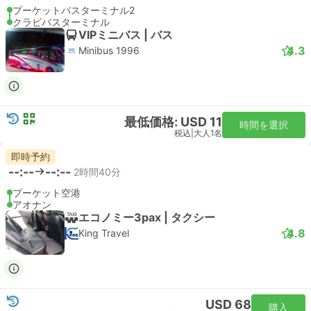
プーケットバスターミナル2
クラビバスターミナル
VIPミニバス | バス
4.3
Minibus 1996
最低価格: USD 11
時間を選択
税込
|
大人1名
即時予約
--:--
--:--
2時間40分
プーケット空港
アオナン
エコノミー3pax | タクシー
4.8
King Travel
USD 68
購入