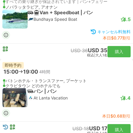
すべての乗り継ぎが保証されています | バン+フェリー
ノパラッタラピア, アオナン
Van + Speedboat | バン
4.5
Bundhaya Speed Boat
キャンセル料無料
本日$0.77割引
USD 35
USD 36
購入
税込
|
大人1名
即時予約
15:00
19:00
4時間
パトンホテル・トランスファー, プーケット
クラビタウン どのホテルでも
バン | バン
4.4
At Lanta Vacation
本日$0.68割引
USD 17
USD 18
購入