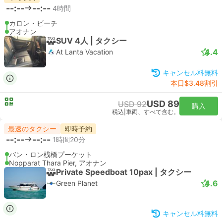
--:--
--:--
4時間
カロン・ビーチ
アオナン
SUV 4人 | タクシー
4.4
At Lanta Vacation
キャンセル料無料
本日$3.48割引
USD 89
USD 92
購入
税込
|
車両、すべて含む。
最速のタクシー
即時予約
--:--
--:--
1時間20分
バン・ロン桟橋プーケット
Nopparat Thara Pier, アオナン
Private Speedboat 10pax | タクシー
4.6
Green Planet
キャンセル料無料