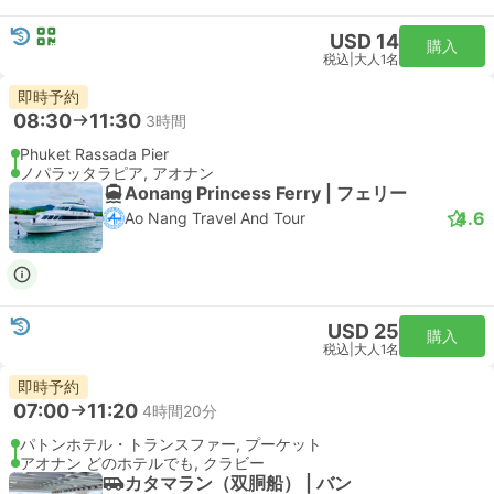
USD 14
購入
税込
|
大人1名
即時予約
08:30
11:30
3時間
Phuket Rassada Pier
ノパラッタラピア, アオナン
Aonang Princess Ferry | フェリー
4.6
Ao Nang Travel And Tour
USD 25
購入
税込
|
大人1名
即時予約
07:00
11:20
4時間20分
パトンホテル・トランスファー, プーケット
アオナン どのホテルでも, クラビー
カタマラン（双胴船） | バン