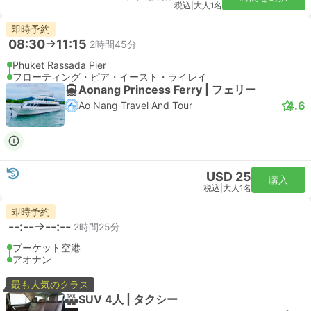
税込
|
大人1名
即時予約
08:30
11:15
2時間45分
Phuket Rassada Pier
フローティング・ピア・イースト・ライレイ
Aonang Princess Ferry | フェリー
4.6
Ao Nang Travel And Tour
USD 25
購入
税込
|
大人1名
即時予約
--:--
--:--
2時間25分
プーケット空港
アオナン
最も人気のクラス
SUV 4人 | タクシー