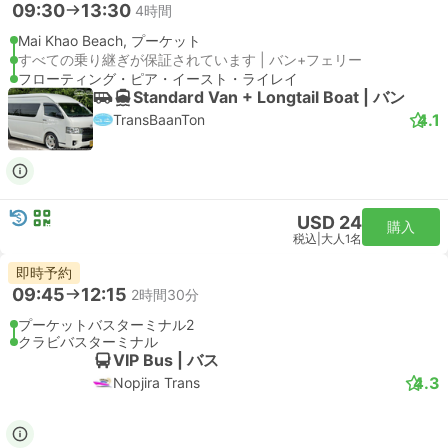
09:30
13:30
4時間
Mai Khao Beach, プーケット
すべての乗り継ぎが保証されています | バン+フェリー
フローティング・ピア・イースト・ライレイ
Standard Van + Longtail Boat | バン
4.1
TransBaanTon
USD 24
購入
税込
|
大人1名
即時予約
09:45
12:15
2時間30分
プーケットバスターミナル2
クラビバスターミナル
VIP Bus | バス
4.3
Nopjira Trans