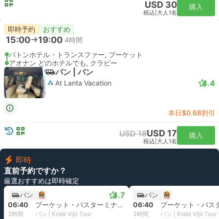
USD 30
購入
税込
|
大人1名
即時予約
おすすめ
15:00
19:00
4時間
パトンホテル・トランスファー, プーケット
アオナン どのホテルでも, クラビー
バン | バン
4.4
At Lanta Vacation
本日$0.68割引
USD 17
USD 18
購入
税込
|
大人1名
即時
直前予約ですか？
厳選おすすめは即時確定
4.7
バン
バン
06:40
プーケット・バスターミナル1
06:40
3時間
バン | Krabi Vijit Tour
3時間
バン | Krabi Vijit Tour