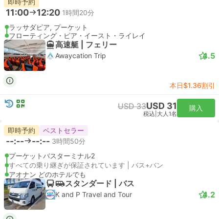
即時予約
11:00
12:20
1時間20分
ラッサダピア, プーケット
フローティング・ピア・イースト・ライレイ
高速艇 | フェリー
4.5
Awaycation Trip
本日$1.36割引
USD 31
USD 33
購入
税込
|
大人1名
即時予約
ベストセラー
--:--
--:--
3時間50分
プーケットバスターミナル2
すべての乗り継ぎが保証されています | バス+バン
アオナン どのホテルでも
スタンダード | バス
4.2
K and P Travel and Tour