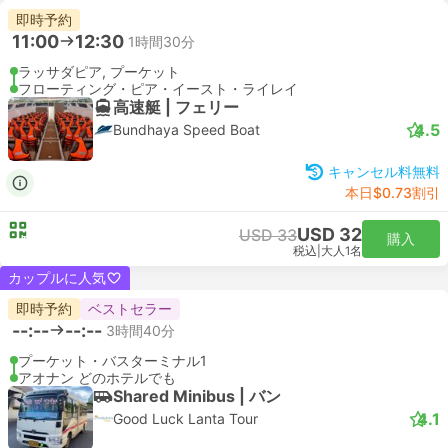
即時予約
11:00
12:30
1時間30分
ラッサダピア, プーケット
フローティング・ピア・イースト・ライレイ
高速艇 | フェリー
4.5
Bundhaya Speed Boat
キャンセル料無料
本日$0.73割引
USD 32
USD 33
購入
税込
|
大人1名
カップルに人気
即時予約
ベストセラー
--:--
--:--
3時間40分
プーケット・バスターミナル1
アオナン どのホテルでも
Shared Minibus | バン
4.1
Good Luck Lanta Tour