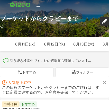
プーケットからクラビーまで
451 トリップ (USD 8 – USD 465)
8月11日(火)
8月12日(水)
8月13日(木)
8月
すべて
451
144
19
18
170
7
おすすめ
フィルター
人気急上昇中！
この日程のプーケットからクラビーまでのご旅行は、す
ぐに定員に達するので、お座席を確保してください。
即時予約
おすすめ