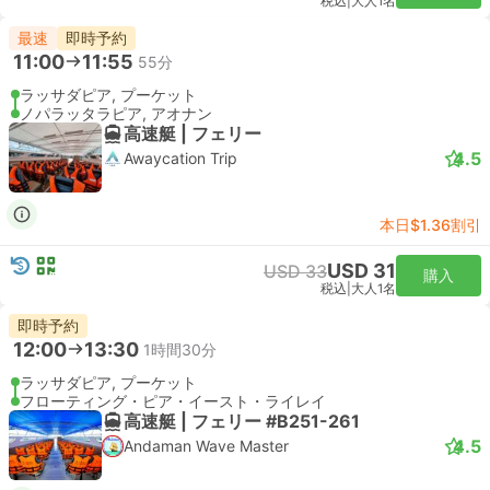
税込
|
大人1名
最速
即時予約
11:00
11:55
55分
ラッサダピア, プーケット
ノパラッタラピア, アオナン
高速艇 | フェリー
4.5
Awaycation Trip
本日$1.36割引
USD 31
USD 33
購入
税込
|
大人1名
即時予約
12:00
13:30
1時間30分
ラッサダピア, プーケット
フローティング・ピア・イースト・ライレイ
高速艇 | フェリー #B251-261
4.5
Andaman Wave Master