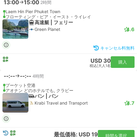
13:00
15:00
2時間
Laem Hin Pier Phuket Town
フローティング・ピア・イースト・ライレイ
高速艇 | フェリー
4.6
Green Planet
キャンセル料無料
USD 30
購入
税込
|
大人1名
--:--
--:--
4時間
プーケット空港
アオナン どのホテルでも, クラビー
バン | バン
4.7
Krabi Travel and Transport
最低価格: USD 19
時間を選択