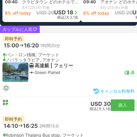
09:40
クラビタウン どのホテルでも
09:40
8月12日(水) 到着
8月12日(水) 到着
USD 18
U
USD 20
USD 20
8% off today
8% off today
税込
|
大人1名
カップルに人気
即時予約
15:00
16:20
1時間20分
バン・ロン桟橋, プーケット
ノパラッタラピア, アオナン
高速艇 | フェリー
4.6
Green Planet
キャンセル料無料
USD 30
購入
税込
|
大人1名
即時予約
14:10
16:25
2時間15分
Robinson Thalang Bus stop, プーケット