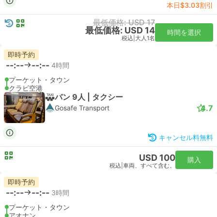
本日$3.03割引
最低価格: USD 17
最低価格: USD 14
時間を選択
税込
|
大人1名
即時予約
--:--
--:--
4時間
プーケット・タウン
クラビ空港
バン 9人 | タクシー
4.7
Gosafe Transport
キャンセル料無料
USD 100
購入
税込
|
車両、すべて含む。
即時予約
--:--
--:--
3時間
プーケット・タウン
アオナン