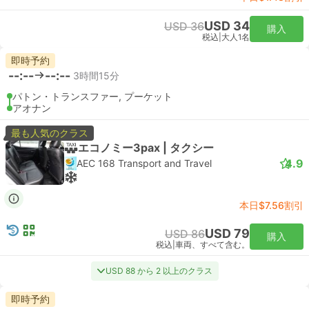
USD 34
USD 36
購入
税込
|
大人1名
即時予約
--:--
--:--
3時間15分
パトン・トランスファー, プーケット
アオナン
最も人気のクラス
エコノミー3pax | タクシー
4.9
AEC 168 Transport and Travel
本日$7.56割引
USD 79
USD 86
購入
税込
|
車両、すべて含む。
USD 88 から 2 以上のクラス
即時予約