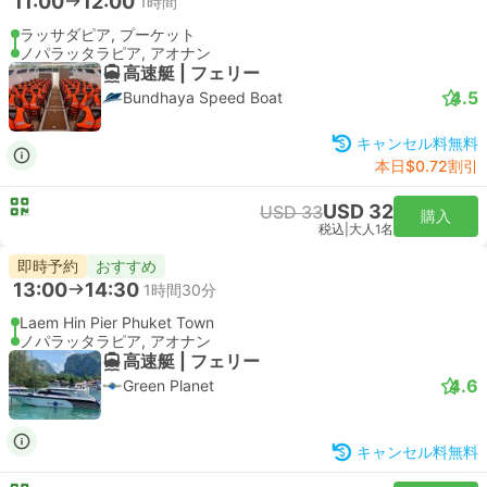
11:00
12:00
1時間
ラッサダピア, プーケット
ノパラッタラピア, アオナン
高速艇 | フェリー
4.5
Bundhaya Speed Boat
キャンセル料無料
本日$0.72割引
USD 32
USD 33
購入
税込
|
大人1名
即時予約
おすすめ
13:00
14:30
1時間30分
Laem Hin Pier Phuket Town
ノパラッタラピア, アオナン
高速艇 | フェリー
4.6
Green Planet
キャンセル料無料