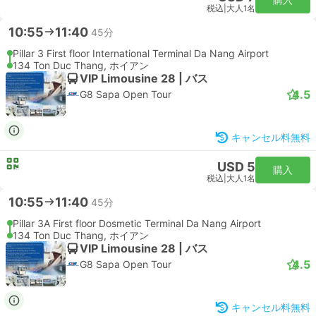
税込
|
大人1名
10:55
11:40
45分
Pillar 3 First floor International Terminal Da Nang Airport
134 Ton Duc Thang, ホイアン
VIP Limousine 28 | バス
4.5
G8 Sapa Open Tour
キャンセル料無料
USD 5
購入
税込
|
大人1名
10:55
11:40
45分
Pillar 3A First floor Dosmetic Terminal Da Nang Airport
134 Ton Duc Thang, ホイアン
VIP Limousine 28 | バス
4.5
G8 Sapa Open Tour
キャンセル料無料