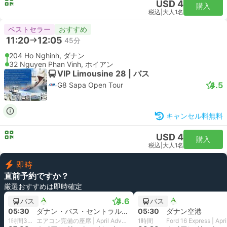
USD 4
購入
税込
|
大人1名
ベストセラー
おすすめ
11:20
12:05
45分
204 Ho Nghinh, ダナン
32 Nguyen Phan Vinh, ホイアン
VIP Limousine 28 | バス
4.5
G8 Sapa Open Tour
キャンセル料無料
USD 4
購入
税込
|
大人1名
即時
直前予約ですか？
厳選おすすめは即時確定
4.6
バス
バス
05:30
ダナン・バス・セントラル・ステーション
05:30
ダナン空港
1時間30分
エアコン完備の座席 | April Adventure
1時間
Ford 16 Express | Apr