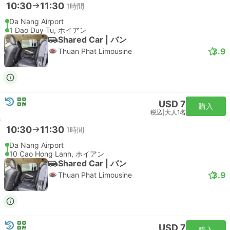
10:30
11:30
1時間
Da Nang Airport
1 Dao Duy Tu, ホイアン
Shared Car | バン
3.9
Thuan Phat Limousine
USD 7
購入
税込
|
大人1名
10:30
11:30
1時間
Da Nang Airport
10 Cao Hong Lanh, ホイアン
Shared Car | バン
3.9
Thuan Phat Limousine
USD 7
購入