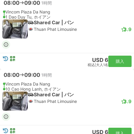
08:00
09:00
1時間
Vincom Plaza Da Nang
1 Dao Duy Tu, ホイアン
Shared Car | バン
3.9
Thuan Phat Limousine
USD 6
購入
税込
|
大人1名
08:00
09:00
1時間
Vincom Plaza Da Nang
10 Cao Hong Lanh, ホイアン
Shared Car | バン
3.9
Thuan Phat Limousine
USD 6
購入