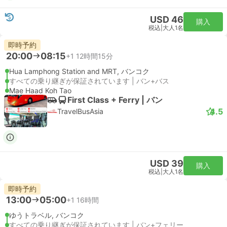
USD 46
購入
税込
|
大人1名
即時予約
20:00
08:15
+1
12時間15分
Hua Lamphong Station and MRT, バンコク
すべての乗り継ぎが保証されています | バン+バス
Mae Haad Koh Tao
First Class + Ferry | バン
4.5
TravelBusAsia
USD 39
購入
税込
|
大人1名
即時予約
13:00
05:00
+1
16時間
ゆうトラベル, バンコク
すべての乗り継ぎが保証されています | バン+フェリー