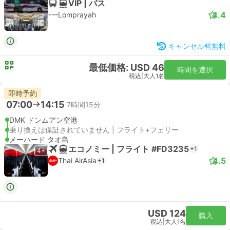
VIP | バス
4.4
Lomprayah
キャンセル料無料
最低価格: USD 46
時間を選択
税込
|
大人1名
即時予約
07:00
14:15
7時間15分
DMK ドンムアン空港
乗り換えは保証されていません | フライト+フェリー
メーハード タオ島
エコノミー | フライト #FD3235
+1
4+
4.5
Thai AirAsia
+1
USD 124
購入
税込
|
大人1名