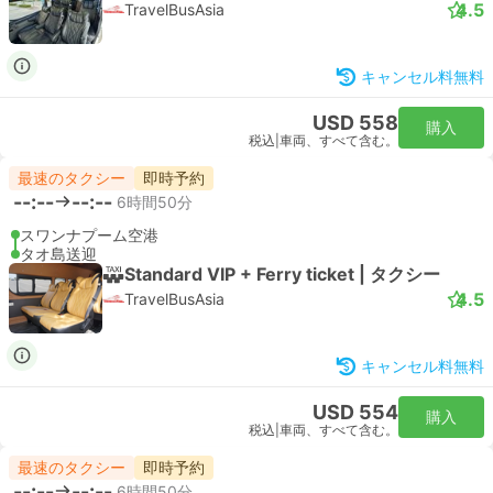
4.5
TravelBusAsia
キャンセル料無料
USD 558
購入
税込
|
車両、すべて含む。
最速のタクシー
即時予約
--:--
--:--
6時間50分
スワンナプーム空港
タオ島送迎
Standard VIP + Ferry ticket | タクシー
4.5
TravelBusAsia
キャンセル料無料
USD 554
購入
税込
|
車両、すべて含む。
最速のタクシー
即時予約
--:--
--:--
6時間50分