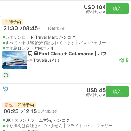
USD 104
購入
税込
|
大人1名
即時予約
21:30
08:45
+1
11時間15分
カオサンロード Travel Mart, バンコク
すべての乗り継ぎが保証されています | バス+フェリー
タオ島ロンプラヤ内ホテル
First Class + Catamaran | バス
4.5
TravelBusAsia
USD 45
購入
税込
|
大人1名
最速
即時予約
06:25
12:15
5時間50分
BKK スワンナプーム空港, バンコク
乗り換えは保証されていません | フライト+バン+フェリー