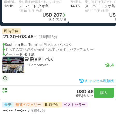
5時間50分
乗り換えは保証されていません
7時間15分
乗り換えは保証されて
12:15
メーハード タオ島
14:15
メーハード タオ島
8月10日(月) 到着
8月10日(月) 到着
USD 207
US
税込
|
大人1名
即時予約
21:30
08:45
+1
11時間15分
Southern Bus Terminal Pinklao, バンコク
すべての乗り継ぎが保証されています | バス+フェリー
メーハード タオ島
VIP | バス
4.4
Lomprayah
キャンセル料無料
USD 46
購入
税込
|
大人1名
最安
最速のフェリー
即時予約
ベストセラー
--:--
--:--
8時間45分