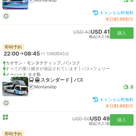
キャンセル料無料
本日$1.66割引
USD 41
USD 43
購入
税込
|
大人1名
即時予約
22:00
08:45
+1
10時間45分
カオサン・モンタナティップ, バンコク
すべての乗り継ぎが保証されています | バス+フェリー
メーハード タオ島
スタンダード | バス
3.8
Montanatip
キャンセル料無料
本日$1.96割引
USD 49
USD 50
購入
税込
|
大人1名
即時予約