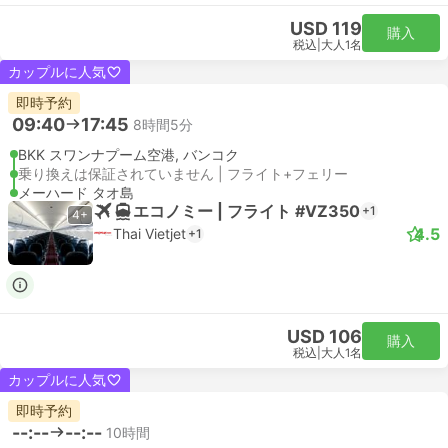
USD 119
購入
税込
|
大人1名
カップルに人気
即時予約
09:40
17:45
8時間5分
BKK スワンナプーム空港, バンコク
乗り換えは保証されていません | フライト+フェリー
メーハード タオ島
エコノミー | フライト #VZ350
+1
4+
4.5
Thai Vietjet
+1
USD 106
購入
税込
|
大人1名
カップルに人気
即時予約
--:--
--:--
10時間