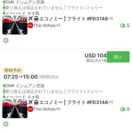
DMK ドンムアン空港
乗り換えは保証されていません | フライト+フェリー
メーハード タオ島
エコノミー | フライト #FD3148
+1
4+
4.5
Thai AirAsia
+1
USD 104
購入
税込
|
大人1名
即時予約
07:25
15:00
7時間35分
DMK ドンムアン空港
乗り換えは保証されていません | フライト+フェリー
メーハード タオ島
エコノミー | フライト #FD3148
+1
4+
4.5
Thai AirAsia
+1