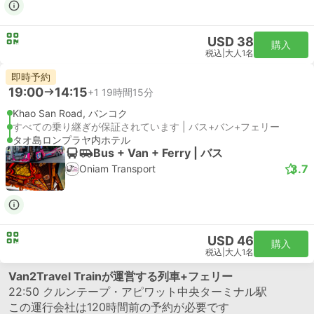
USD 38
購入
税込
|
大人1名
即時予約
19:00
14:15
+1
19時間15分
Khao San Road, バンコク
すべての乗り継ぎが保証されています | バス+バン+フェリー
タオ島ロンプラヤ内ホテル
Bus + Van + Ferry | バス
3.7
Oniam Transport
USD 46
購入
税込
|
大人1名
Van2Travel Trainが運営する列車+フェリー
22:50
クルンテープ・アピワット中央ターミナル駅
この運行会社は120時間前の予約が必要です