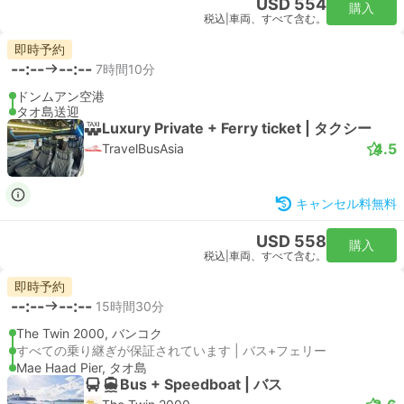
USD 554
購入
税込
|
車両、すべて含む。
即時予約
--:--
--:--
7時間10分
ドンムアン空港
タオ島送迎
Luxury Private + Ferry ticket | タクシー
4.5
TravelBusAsia
キャンセル料無料
USD 558
購入
税込
|
車両、すべて含む。
即時予約
--:--
--:--
15時間30分
The Twin 2000, バンコク
すべての乗り継ぎが保証されています | バス+フェリー
Mae Haad Pier, タオ島
Bus + Speedboat | バス