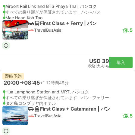
Airport Rail Link and BTS Phaya Thai, バンコク
すべての乗り継ぎが保証されています | バン+バス
Mae Haad Koh Tao
First Class + Ferry | バン
4.5
TravelBusAsia
USD 39
購入
税込
|
大人1名
即時予約
20:00
08:45
+1
12時間45分
Hua Lamphong Station and MRT, バンコク
すべての乗り継ぎが保証されています | バン+フェリー
タオ島ロンプラヤ内ホテル
First Class + Catamaran | バン
4.5
TravelBusAsia