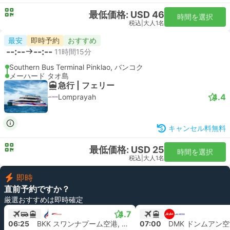
最低価格: USD 46
時間を選択
税込
|
大人1名
最安
即時予約
おすすめ
--:--
--:--
11時間15分
Southern Bus Terminal Pinklao, バンコク
メーハード タオ島
急行 | フェリー
4.4
Lomprayah
キャンセル料無料
最低価格: USD 25
時間を選択
税込
|
大人1名
即時
直前予約ですか？
厳選おすすめは即時確定
4.7
06:25
BKK スワンナプーム空港, バンコク
07:00
DMK ドンムアン