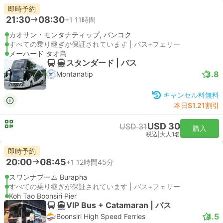
即時予約
21:30
08:30
+1
11時間
カオサン・モンタナティップ, バンコク
すべての乗り継ぎが保証されています | バス+フェリー
メーハード タオ島
スタンダード | バス
3.8
Montanatip
キャンセル料無料
本日$1.21割引
USD 30
USD 31
購入
税込
|
大人1名
即時予約
20:00
08:45
+1
12時間45分
スワンナプーム Burapha
すべての乗り継ぎが保証されています | バス+フェリー
Koh Tao Boonsiri Pier
VIP Bus + Catamaran | バス
4.5
Boonsiri High Speed Ferries