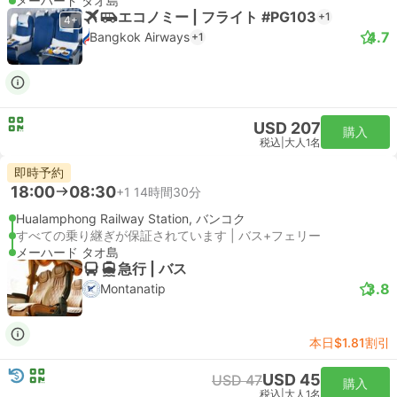
メーハード タオ島
エコノミー | フライト #PG103
+1
4+
4.7
Bangkok Airways
+1
USD 207
購入
税込
|
大人1名
即時予約
18:00
08:30
+1
14時間30分
Hualamphong Railway Station, バンコク
すべての乗り継ぎが保証されています | バス+フェリー
メーハード タオ島
急行 | バス
3.8
Montanatip
本日$1.81割引
USD 45
USD 47
購入
税込
|
大人1名