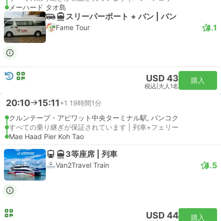
メーハード タオ島
スリーパーボート + バン | バン
4.1
Fame Tour
USD 43
購入
税込
|
大人1名
20:10
15:11
+1
19時間1分
クルンテープ・アピワット中央ターミナル駅, バンコク
すべての乗り継ぎが保証されています | 列車+フェリー
Mae Haad Pier Koh Tao
3等座席 | 列車
4.5
Van2Travel Train
USD 44
購入