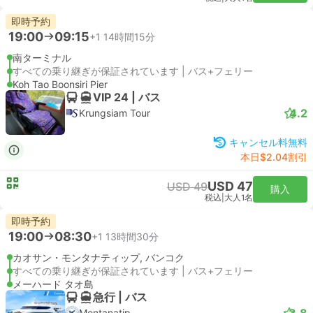
即時予約
19:00
09:15
+1
14時間15分
南ターミナル
すべての乗り継ぎが保証されています | バス+フェリー
Koh Tao Boonsiri Pier
VIP 24 | バス
4.2
Krungsiam Tour
キャンセル料無料
本日$2.04割引
USD 47
USD 49
購入
税込
|
大人1名
即時予約
19:00
08:30
+1
13時間30分
カオサン・モンタナティップ, バンコク
すべての乗り継ぎが保証されています | バス+フェリー
メーハード タオ島
急行 | バス
3.8
Montanatip