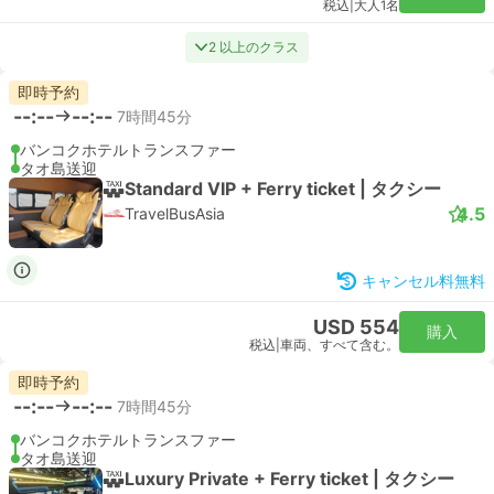
税込
|
大人1名
2 以上のクラス
即時予約
--:--
--:--
7時間45分
バンコクホテルトランスファー
タオ島送迎
Standard VIP + Ferry ticket | タクシー
4.5
TravelBusAsia
キャンセル料無料
USD 554
購入
税込
|
車両、すべて含む。
即時予約
--:--
--:--
7時間45分
バンコクホテルトランスファー
タオ島送迎
Luxury Private + Ferry ticket | タクシー