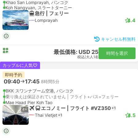
Khao San Lomprayah, バンコク
Koh Nangyuan, スラートターニー
急行 | フェリー
4.4
Lomprayah
キャンセル料無料
最低価格: USD 25
時間を選択
税込
|
大人1名
カップルに人気
即時予約
09:40
17:45
8時間5分
BKK スワンナプーム空港, バンコク
乗り換えは保証されていません | フライト+バス+フェリー
Mae Haad Pier Koh Tao
エコノミー | フライト #VZ350
+1
4+
4.5
Thai Vietjet
+1