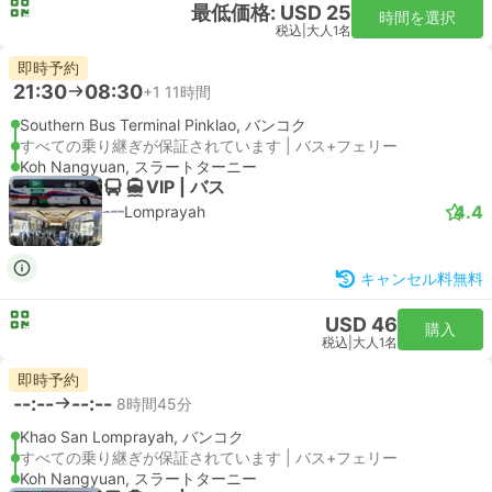
最低価格: USD 25
時間を選択
税込
|
大人1名
即時予約
21:30
08:30
+1
11時間
Southern Bus Terminal Pinklao, バンコク
すべての乗り継ぎが保証されています | バス+フェリー
Koh Nangyuan, スラートターニー
VIP | バス
4.4
Lomprayah
キャンセル料無料
USD 46
購入
税込
|
大人1名
即時予約
--:--
--:--
8時間45分
Khao San Lomprayah, バンコク
すべての乗り継ぎが保証されています | バス+フェリー
Koh Nangyuan, スラートターニー