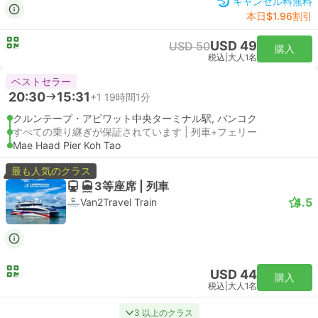
キャンセル料無料
本日$1.96割引
USD 49
USD 50
購入
税込
|
大人1名
ベストセラー
20:30
15:31
+1
19時間1分
クルンテープ・アピワット中央ターミナル駅, バンコク
すべての乗り継ぎが保証されています | 列車+フェリー
Mae Haad Pier Koh Tao
最も人気のクラス
3等座席 | 列車
4.5
Van2Travel Train
USD 44
購入
税込
|
大人1名
3 以上のクラス