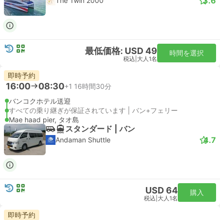
3.6
The Twin 2000
最低価格: USD 49
時間を選択
税込
|
大人1名
即時予約
16:00
08:30
+1
16時間30分
バンコクホテル送迎
すべての乗り継ぎが保証されています | バン+フェリー
Mae haad pier, タオ島
スタンダード | バン
4.7
Andaman Shuttle
USD 64
購入
税込
|
大人1名
即時予約