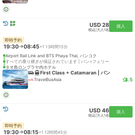
USD 28
購入
税込
|
大人1名
即時予約
19:30
08:45
+1
13時間15分
Airport Rail Link and BTS Phaya Thai, バンコク
すべての乗り継ぎが保証されています | バン+フェリー
タオ島ロンプラヤ内ホテル
First Class + Catamaran | バン
4.5
TravelBusAsia
USD 46
購入
税込
|
大人1名
即時予約
19:30
08:15
+1
12時間45分