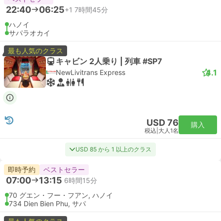
22:40
06:25
+1
7時間45分
ハノイ
サパラオカイ
最も人気のクラス
キャビン 2人乗り | 列車 #SP7
4.1
NewLivitrans Express
USD 76
購入
税込
|
大人1名
USD 85 から 1 以上のクラス
即時予約
ベストセラー
07:00
13:15
6時間15分
70 グエン・フー・フアン, ハノイ
734 Dien Bien Phu, サパ