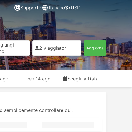
Supporto
Italiano
$•USD
giungi il
2 viaggiatori
Aggiorna
rno
 ago
ven 14 ago
Scegli la Data
 o semplicemente controllare qui: