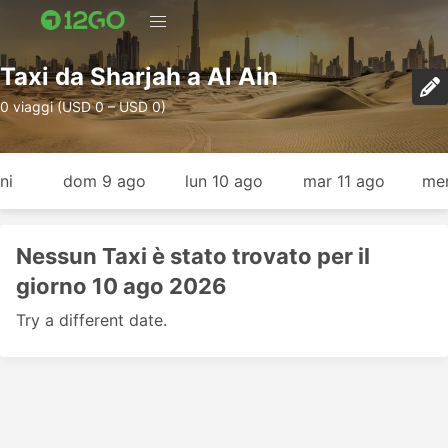
Taxi da Sharjah a Al Ain
0 viaggi (USD 0 – USD 0)
ni
dom 9 ago
lun 10 ago
mar 11 ago
mer
Nessun Taxi è stato trovato per il
giorno 10 ago 2026
Try a different date.