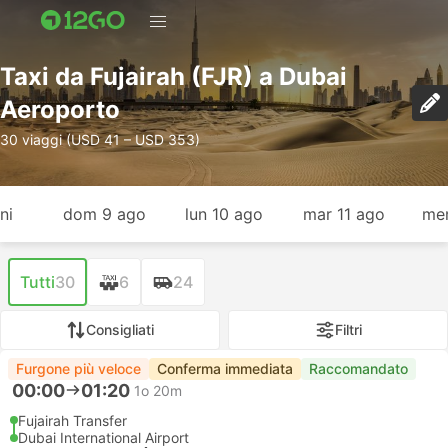
Taxi da Fujairah (FJR) a Dubai
Aeroporto
30 viaggi (USD 41 – USD 353)
ni
dom 9 ago
lun 10 ago
mar 11 ago
mer
Tutti
30
6
24
Consigliati
Filtri
Furgone più veloce
Conferma immediata
Raccomandato
00:00
01:20
1o 20m
Fujairah Transfer
Dubai International Airport