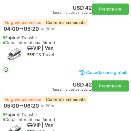
USD 42
Prenota ora
Tasse incluse
|
per adulto
Furgone più veloce
Conferma immediata
04:00
05:20
1o 20m
Fujairah Transfer
Dubai International Airport
VIP | Van
RTS Travel
Cancellazione gratuita
USD 42
Prenota ora
Tasse incluse
|
per adulto
Furgone più veloce
Conferma immediata
05:00
06:20
1o 20m
Fujairah Transfer
Dubai International Airport
VIP | Van