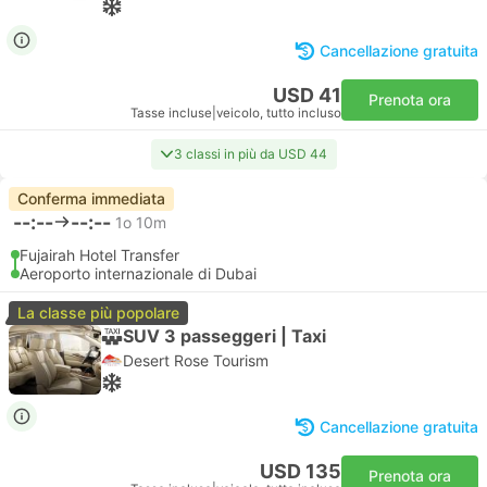
Cancellazione gratuita
USD 41
Prenota ora
Tasse incluse
|
veicolo, tutto incluso
3 classi in più da USD 44
Conferma immediata
--:--
--:--
1o 10m
Fujairah Hotel Transfer
Aeroporto internazionale di Dubai
La classe più popolare
SUV 3 passeggeri | Taxi
Desert Rose Tourism
Cancellazione gratuita
USD 135
Prenota ora