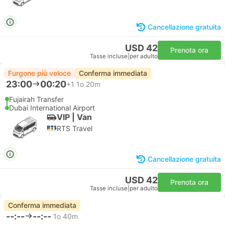
Cancellazione gratuita
USD 42
Prenota ora
Tasse incluse
|
per adulto
Furgone più veloce
Conferma immediata
23:00
00:20
+1
1o 20m
Fujairah Transfer
Dubai International Airport
VIP | Van
RTS Travel
Cancellazione gratuita
USD 42
Prenota ora
Tasse incluse
|
per adulto
Conferma immediata
--:--
--:--
1o 40m