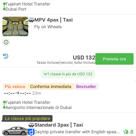
Fujairah Hotel Transfer
Dubai Port
MPV 4pax | Taxi
Fly on Wheels
USD 132
Prenota ora
Tasse incluse
|
veicolo, tutto incluso
1 classe in più da USD 132
Più veloce
Conferma immediata
Bestseller
--:--
--:--
23m
Fujairah Hotel Transfer
Aeroporto internazionale di Dubai
La classe più popolare
Standard 3pax | Taxi
4.8
Daytrip private transfer with English speaking driver