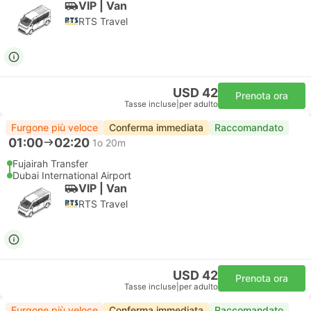
VIP | Van
RTS Travel
USD 42
Prenota ora
Tasse incluse
|
per adulto
Furgone più veloce
Conferma immediata
Raccomandato
01:00
02:20
1o 20m
Fujairah Transfer
Dubai International Airport
VIP | Van
RTS Travel
USD 42
Prenota ora
Tasse incluse
|
per adulto
Furgone più veloce
Conferma immediata
Raccomandato