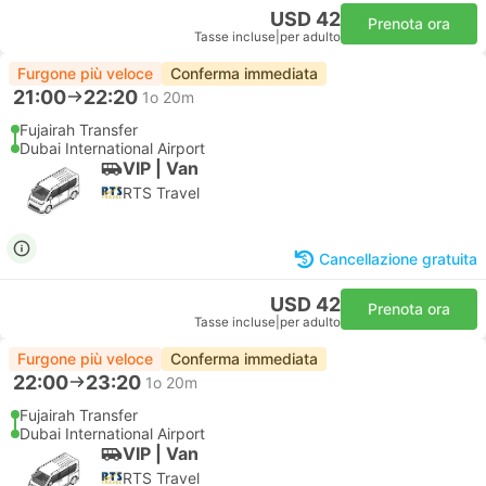
USD 42
Prenota ora
Tasse incluse
|
per adulto
Furgone più veloce
Conferma immediata
21:00
22:20
1o 20m
Fujairah Transfer
Dubai International Airport
VIP | Van
RTS Travel
Cancellazione gratuita
USD 42
Prenota ora
Tasse incluse
|
per adulto
Furgone più veloce
Conferma immediata
22:00
23:20
1o 20m
Fujairah Transfer
Dubai International Airport
VIP | Van
RTS Travel