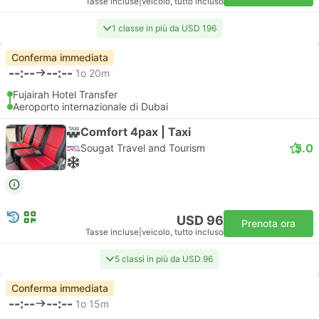
Tasse incluse
|
veicolo, tutto incluso
1 classe in più da USD 196
Conferma immediata
--:--
--:--
1o 20m
Fujairah Hotel Transfer
Aeroporto internazionale di Dubai
Comfort 4pax | Taxi
5.0
Sougat Travel and Tourism
USD 96
Prenota ora
Tasse incluse
|
veicolo, tutto incluso
5 classi in più da USD 96
Conferma immediata
--:--
--:--
1o 15m