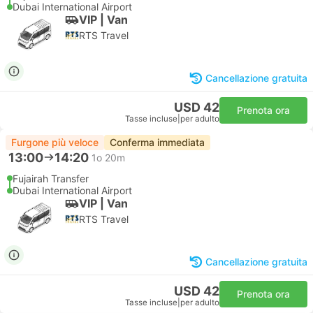
Dubai International Airport
VIP | Van
RTS Travel
Cancellazione gratuita
USD 42
Prenota ora
Tasse incluse
|
per adulto
Furgone più veloce
Conferma immediata
13:00
14:20
1o 20m
Fujairah Transfer
Dubai International Airport
VIP | Van
RTS Travel
Cancellazione gratuita
USD 42
Prenota ora
Tasse incluse
|
per adulto