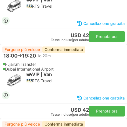
RTS Travel
Cancellazione gratuita
USD 42
Prenota ora
Tasse incluse
|
per adulto
Furgone più veloce
Conferma immediata
18:00
19:20
1o 20m
Fujairah Transfer
Dubai International Airport
VIP | Van
RTS Travel
Cancellazione gratuita
USD 42
Prenota ora
Tasse incluse
|
per adulto
Furgone più veloce
Conferma immediata