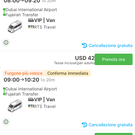
08:00
09:20
1o 20m
Dubai International Airport
Fujairah Transfer
VIP | Van
RTS Travel
Cancellazione gratuita
USD 42
Prenota ora
Tasse incluse
|
per adulto
Furgone più veloce
Conferma immediata
09:00
10:20
1o 20m
Dubai International Airport
Fujairah Transfer
VIP | Van
RTS Travel
Cancellazione gratuita