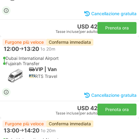
Cancellazione gratuita
USD 42
Prenota ora
Tasse incluse
|
per adulto
Furgone più veloce
Conferma immediata
12:00
13:20
1o 20m
Dubai International Airport
Fujairah Transfer
VIP | Van
RTS Travel
Cancellazione gratuita
USD 42
Prenota ora
Tasse incluse
|
per adulto
Furgone più veloce
Conferma immediata
13:00
14:20
1o 20m