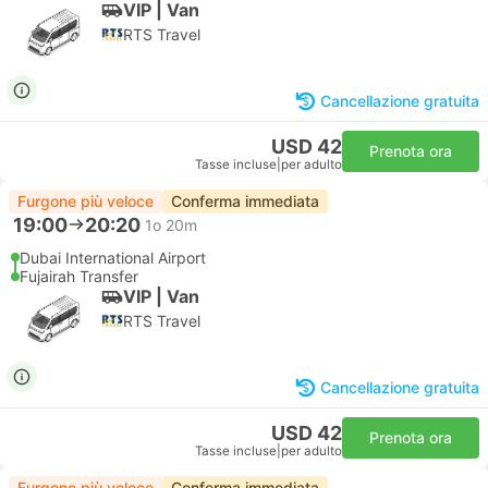
VIP | Van
RTS Travel
Cancellazione gratuita
USD 42
Prenota ora
Tasse incluse
|
per adulto
Furgone più veloce
Conferma immediata
19:00
20:20
1o 20m
Dubai International Airport
Fujairah Transfer
VIP | Van
RTS Travel
Cancellazione gratuita
USD 42
Prenota ora
Tasse incluse
|
per adulto
Furgone più veloce
Conferma immediata