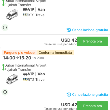
Dubai International Airport
Fujairah Transfer
VIP | Van
RTS Travel
Cancellazione gratuita
USD 42
Prenota ora
Tasse incluse
|
per adulto
Furgone più veloce
Conferma immediata
14:00
15:20
1o 20m
Dubai International Airport
Fujairah Transfer
VIP | Van
RTS Travel
Cancellazione gratuita
USD 42
Prenota ora
Tasse incluse
|
per adulto