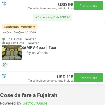
USD 96
Prenota ora
Tasse incluse
|
veicolo, tutto incluso
5 classi in più da USD 96
Conferma immediata
--:--
--:--
1o 15m
Dubai Hotel Transfer
Fujairah Hotel Transfer
MPV 4pax | Taxi
Fly on Wheels
USD 115
Prenota ora
Tasse incluse
|
veicolo, tutto incluso
Cose da fare a Fujairah
Powered by
GetYourGuide