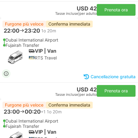
USD 42
Prenota ora
Tasse incluse
|
per adulto
Furgone più veloce
Conferma immediata
22:00
23:20
1o 20m
Dubai International Airport
Fujairah Transfer
VIP | Van
RTS Travel
Cancellazione gratuita
USD 42
Prenota ora
Tasse incluse
|
per adulto
Furgone più veloce
Conferma immediata
23:00
00:20
+1
1o 20m
Dubai International Airport
Fujairah Transfer
VIP | Van