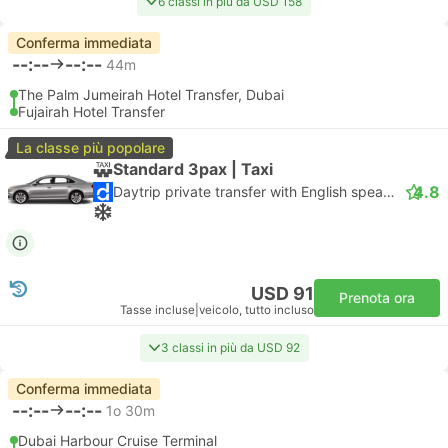
6 classi in più da USD 158
Conferma immediata
--:--
--:--
44m
The Palm Jumeirah Hotel Transfer, Dubai
Fujairah Hotel Transfer
La classe più popolare
Standard 3pax | Taxi
4.8
Daytrip private transfer with English speaking driver
USD 91
Prenota ora
Tasse incluse
|
veicolo, tutto incluso
3 classi in più da USD 92
Conferma immediata
--:--
--:--
1o 30m
Dubai Harbour Cruise Terminal