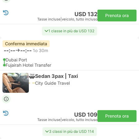
USD 132
Prenota ora
Tasse incluse
|
veicolo, tutto incluso
1 classe in più da USD 132
Conferma immediata
--:--
--:--
1o 30m
Dubai Port
Fujairah Hotel Transfer
Sedan 3pax | Taxi
City Guide Travel
USD 109
Prenota ora
Tasse incluse
|
veicolo, tutto incluso
3 classi in più da USD 114