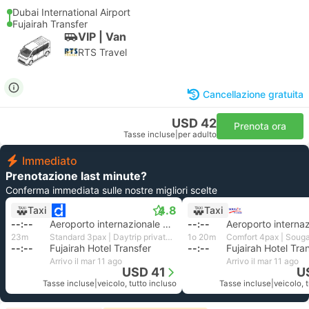
Dubai International Airport
Fujairah Transfer
VIP | Van
RTS Travel
Cancellazione gratuita
USD 42
Prenota ora
Tasse incluse
|
per adulto
Immediato
Prenotazione last minute?
Conferma immediata sulle nostre migliori scelte
4.8
Taxi
Taxi
--:--
Aeroporto internazionale di Dubai
--:--
23m
Standard 3pax | Daytrip private transfer with English speaking driver
1o 20m
--:--
Fujairah Hotel Transfer
--:--
Fujairah Hotel Tra
Arrivo il mar 11 ago
Arrivo il mar 11 ago
USD 41
U
Tasse incluse
|
veicolo, tutto incluso
Tasse incluse
|
veicolo, 