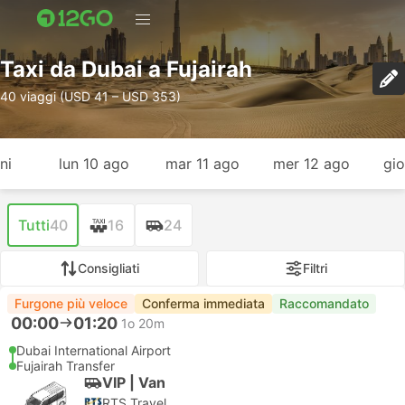
Taxi da Dubai a Fujairah
40 viaggi (USD 41 – USD 353)
ni
lun 10 ago
mar 11 ago
mer 12 ago
gio
Tutti
40
16
24
Consigliati
Filtri
Furgone più veloce
Conferma immediata
Raccomandato
00:00
01:20
1o 20m
Dubai International Airport
Fujairah Transfer
VIP | Van
RTS Travel