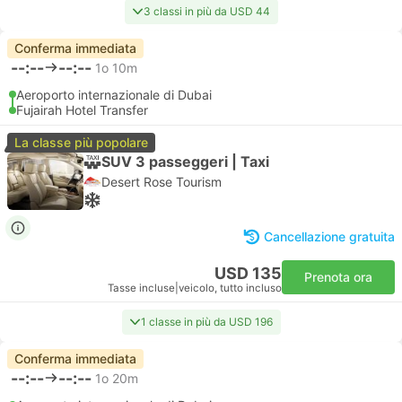
3 classi in più da USD 44
Conferma immediata
--:--
--:--
1o 10m
Aeroporto internazionale di Dubai
Fujairah Hotel Transfer
La classe più popolare
SUV 3 passeggeri | Taxi
Desert Rose Tourism
Cancellazione gratuita
USD 135
Prenota ora
Tasse incluse
|
veicolo, tutto incluso
1 classe in più da USD 196
Conferma immediata
--:--
--:--
1o 20m