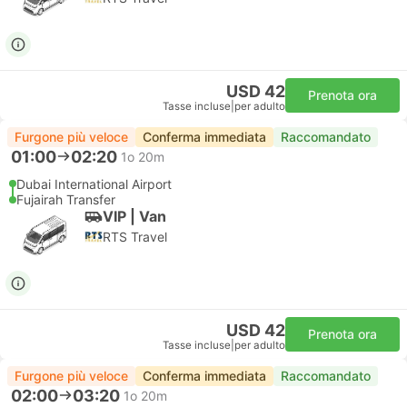
USD 42
Prenota ora
Tasse incluse
|
per adulto
Furgone più veloce
Conferma immediata
Raccomandato
01:00
02:20
1o 20m
Dubai International Airport
Fujairah Transfer
VIP | Van
RTS Travel
USD 42
Prenota ora
Tasse incluse
|
per adulto
Furgone più veloce
Conferma immediata
Raccomandato
02:00
03:20
1o 20m