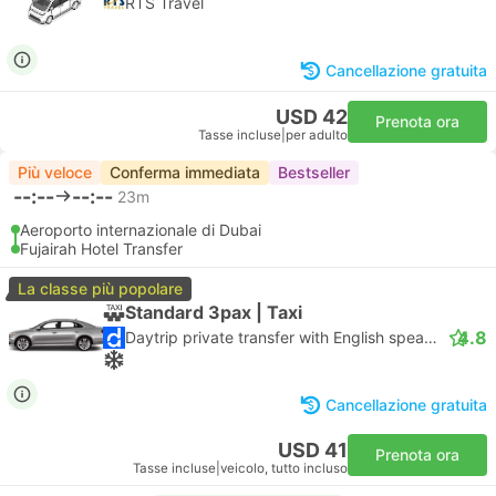
RTS Travel
Cancellazione gratuita
USD 42
Prenota ora
Tasse incluse
|
per adulto
Più veloce
Conferma immediata
Bestseller
--:--
--:--
23m
Aeroporto internazionale di Dubai
Fujairah Hotel Transfer
La classe più popolare
Standard 3pax | Taxi
4.8
Daytrip private transfer with English speaking driver
Cancellazione gratuita
USD 41
Prenota ora
Tasse incluse
|
veicolo, tutto incluso