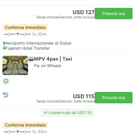
USD 127
Prenota ora
Tasse incluse
|
veicolo, tutto incluso
Conferma immediata
--:--
--:--
1o 20m
Aeroporto internazionale di Dubai
Fujairah Hotel Transfer
MPV 4pax | Taxi
Fly on Wheels
USD 115
Prenota ora
Tasse incluse
|
veicolo, tutto incluso
1 classe in più da USD 115
Conferma immediata
--:--
--:--
1o 35m