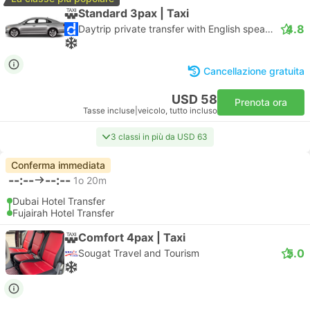
Standard 3pax | Taxi
4.8
Daytrip private transfer with English speaking driver
Cancellazione gratuita
USD 58
Prenota ora
Tasse incluse
|
veicolo, tutto incluso
3 classi in più da USD 63
Conferma immediata
--:--
--:--
1o 20m
Dubai Hotel Transfer
Fujairah Hotel Transfer
Comfort 4pax | Taxi
5.0
Sougat Travel and Tourism