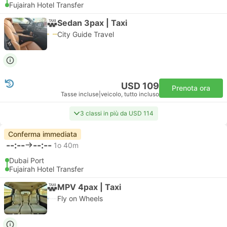
Fujairah Hotel Transfer
Sedan 3pax | Taxi
City Guide Travel
USD 109
Prenota ora
Tasse incluse
|
veicolo, tutto incluso
3 classi in più da USD 114
Conferma immediata
--:--
--:--
1o 40m
Dubai Port
Fujairah Hotel Transfer
MPV 4pax | Taxi
Fly on Wheels