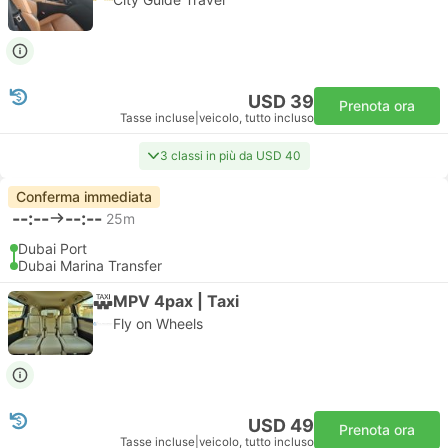
USD 39
Prenota ora
Tasse incluse
|
veicolo, tutto incluso
3 classi in più da USD 40
Conferma immediata
--:--
--:--
25m
Dubai Port
Dubai Marina Transfer
MPV 4pax | Taxi
Fly on Wheels
USD 49
Prenota ora
Tasse incluse
|
veicolo, tutto incluso