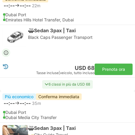
--:--
--:--
22m
Dubai Port
Emirates Hills Hotel Transfer, Dubai
Sedan 3pax | Taxi
Black Caps Passenger Transport
USD 68
Prenota ora
Tasse incluse
|
veicolo, tutto incluso
6 classi in più da USD 68
Più economico
Conferma immediata
--:--
--:--
35m
Dubai Port
Dubai Media City Transfer
Sedan 3pax | Taxi
City Guide Travel