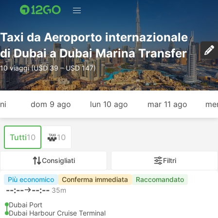
Taxi da Aeroporto internazionale
di Dubai a Dubai Marina Transfer
10 viaggi (USD 39 – USD 147)
ni
dom 9 ago
lun 10 ago
mar 11 ago
mer
Tutti
10
10
Consigliati
Filtri
Più economico
Conferma immediata
Raccomandato
--:--
--:--
35m
Dubai Port
Dubai Harbour Cruise Terminal