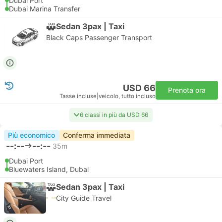
Dubai Port
Dubai Marina Transfer
Sedan 3pax | Taxi
Black Caps Passenger Transport
USD 66
Prenota ora
Tasse incluse
|
veicolo, tutto incluso
6 classi in più da USD 66
Più economico
Conferma immediata
--:--
--:--
35m
Dubai Port
Bluewaters Island, Dubai
Sedan 3pax | Taxi
City Guide Travel