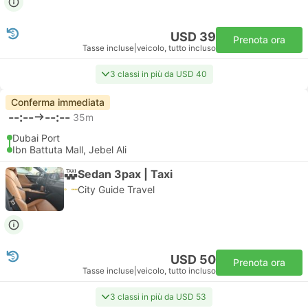
USD 39
Prenota ora
Tasse incluse
|
veicolo, tutto incluso
3 classi in più da USD 40
Conferma immediata
--:--
--:--
35m
Dubai Port
Ibn Battuta Mall, Jebel Ali
Sedan 3pax | Taxi
City Guide Travel
USD 50
Prenota ora
Tasse incluse
|
veicolo, tutto incluso
3 classi in più da USD 53