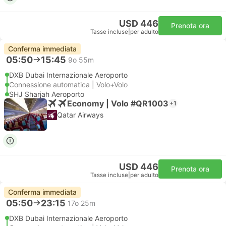
USD 446
Prenota ora
Tasse incluse
|
per adulto
Conferma immediata
05:50
15:45
9o 55m
DXB Dubai Internazionale Aeroporto
Connessione automatica | Volo+Volo
SHJ Sharjah Aeroporto
Economy | Volo #QR1003
+1
Qatar Airways
USD 446
Prenota ora
Tasse incluse
|
per adulto
Conferma immediata
05:50
23:15
17o 25m
DXB Dubai Internazionale Aeroporto