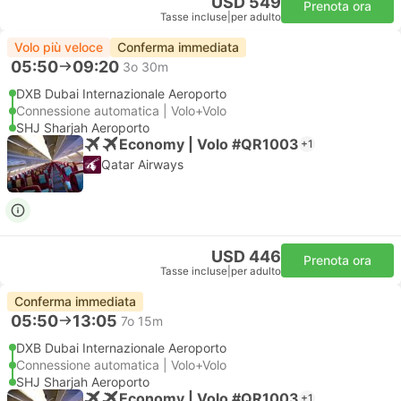
USD 549
Prenota ora
Tasse incluse
|
per adulto
Volo più veloce
Conferma immediata
05:50
09:20
3o 30m
DXB Dubai Internazionale Aeroporto
Connessione automatica | Volo+Volo
SHJ Sharjah Aeroporto
Economy | Volo #QR1003
+1
Qatar Airways
USD 446
Prenota ora
Tasse incluse
|
per adulto
Conferma immediata
05:50
13:05
7o 15m
DXB Dubai Internazionale Aeroporto
Connessione automatica | Volo+Volo
SHJ Sharjah Aeroporto
Economy | Volo #QR1003
+1