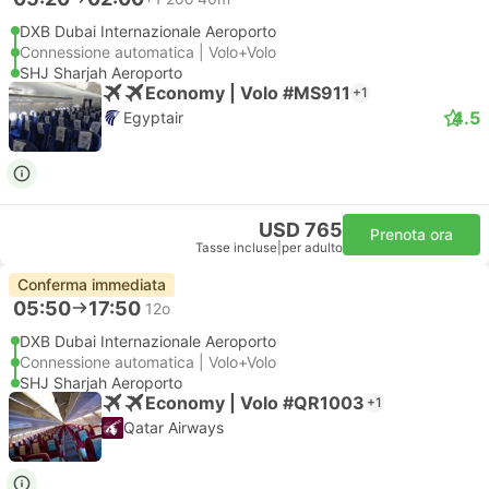
DXB Dubai Internazionale Aeroporto
Connessione automatica | Volo+Volo
SHJ Sharjah Aeroporto
Economy | Volo #MS911
+1
4.5
Egyptair
USD 765
Prenota ora
Tasse incluse
|
per adulto
Conferma immediata
05:50
17:50
12o
DXB Dubai Internazionale Aeroporto
Connessione automatica | Volo+Volo
SHJ Sharjah Aeroporto
Economy | Volo #QR1003
+1
Qatar Airways