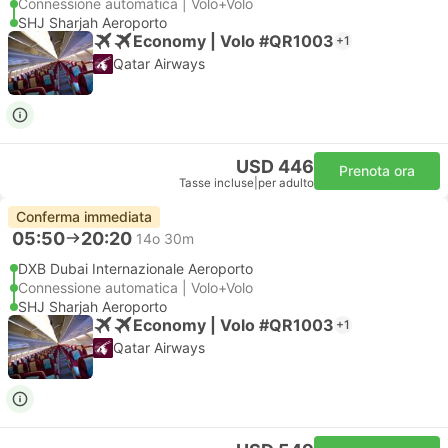
Connessione automatica | Volo+Volo
SHJ Sharjah Aeroporto
Economy | Volo #QR1003
+1
Qatar Airways
USD 446
Prenota ora
Tasse incluse
|
per adulto
Conferma immediata
05:50
20:20
14o 30m
DXB Dubai Internazionale Aeroporto
Connessione automatica | Volo+Volo
SHJ Sharjah Aeroporto
Economy | Volo #QR1003
+1
Qatar Airways