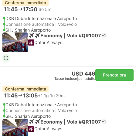
Conferma immediata
11:45
17:50
6o 5m
DXB Dubai Internazionale Aeroporto
Connessione automatica | Volo+Volo
SHJ Sharjah Aeroporto
Economy | Volo #QR1007
+1
Qatar Airways
USD 446
Prenota ora
Tasse incluse
|
per adulto
Conferma immediata
11:45
13:05
+1
1g 1o 20m
DXB Dubai Internazionale Aeroporto
Connessione automatica | Volo+Volo
SHJ Sharjah Aeroporto
Economy | Volo #QR1007
+1
Qatar Airways