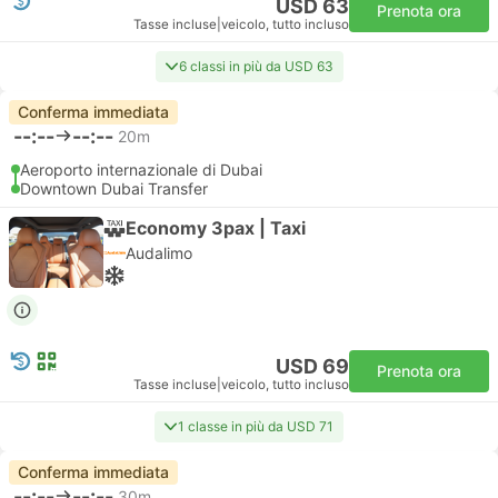
USD 63
Prenota ora
Tasse incluse
|
veicolo, tutto incluso
6 classi in più da USD 63
Conferma immediata
--:--
--:--
20m
Aeroporto internazionale di Dubai
Downtown Dubai Transfer
Economy 3pax | Taxi
Audalimo
USD 69
Prenota ora
Tasse incluse
|
veicolo, tutto incluso
1 classe in più da USD 71
Conferma immediata
--:--
--:--
30m