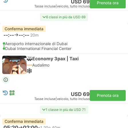
USD 69
Prenota ora
Tasse incluse
|
veicolo, tutto incluso
6 classi in più da USD 69
Conferma immediata
--:--
--:--
20m
Aeroporto internazionale di Dubai
Dubai International Financial Center
Economy 3pax | Taxi
Audalimo
USD 69
Prenota ora
Tasse incluse
|
veicolo, tutto incluso
1 classe in più da USD 71
Conferma immediata
05:20
02:00
+1
20o 40m