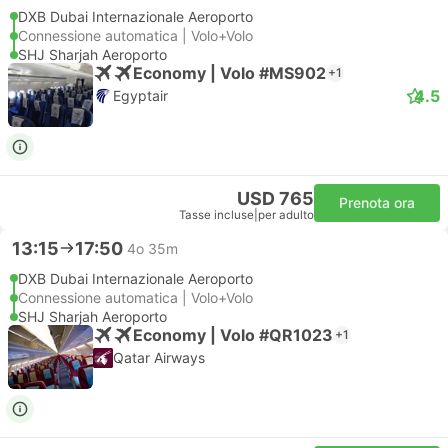
DXB Dubai Internazionale Aeroporto
Connessione automatica | Volo+Volo
SHJ Sharjah Aeroporto
Economy | Volo #MS902
+1
4.5
Egyptair
USD 765
Prenota ora
Tasse incluse
|
per adulto
13:15
17:50
4o 35m
DXB Dubai Internazionale Aeroporto
Connessione automatica | Volo+Volo
SHJ Sharjah Aeroporto
Economy | Volo #QR1023
+1
Qatar Airways