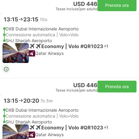
USD 446
Prenota ora
Tasse incluse
|
per adulto
13:15
23:15
10o
DXB Dubai Internazionale Aeroporto
Connessione automatica | Volo+Volo
SHJ Sharjah Aeroporto
Economy | Volo #QR1023
+1
Qatar Airways
USD 446
Prenota ora
Tasse incluse
|
per adulto
13:15
20:20
7o 5m
DXB Dubai Internazionale Aeroporto
Connessione automatica | Volo+Volo
SHJ Sharjah Aeroporto
Economy | Volo #QR1023
+1
Qatar Airways