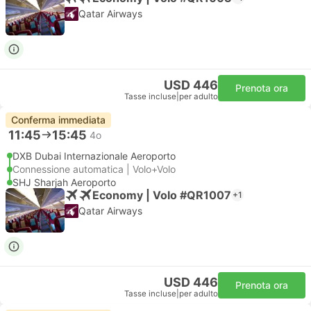
Qatar Airways
USD 446
Prenota ora
Tasse incluse
|
per adulto
Conferma immediata
11:45
15:45
4o
DXB Dubai Internazionale Aeroporto
Connessione automatica | Volo+Volo
SHJ Sharjah Aeroporto
Economy | Volo #QR1007
+1
Qatar Airways
USD 446
Prenota ora
Tasse incluse
|
per adulto