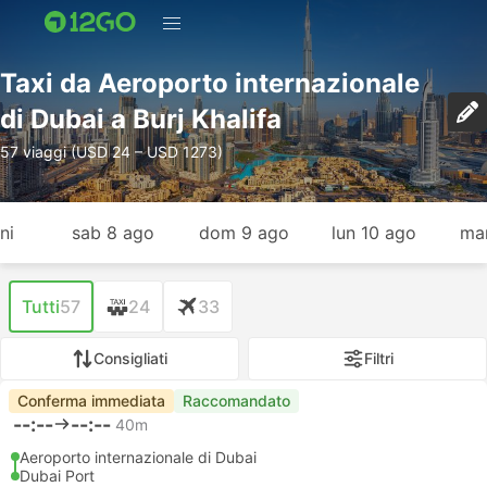
Taxi da Aeroporto internazionale
di Dubai a Burj Khalifa
57 viaggi (USD 24 – USD 1273)
ni
sab 8 ago
dom 9 ago
lun 10 ago
mar
Tutti
57
24
33
Consigliati
Filtri
Conferma immediata
Raccomandato
--:--
--:--
40m
Aeroporto internazionale di Dubai
Dubai Port