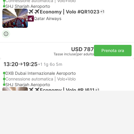
Connessione automatica | Volo+Volo
SHJ Sharjah Aeroporto
Economy | Volo #QR1023
+1
Qatar Airways
USD 787
Prenota ora
Tasse incluse
|
per adulto
13:20
19:25
+1
1g 6o 5m
DXB Dubai Internazionale Aeroporto
Connessione automatica | Volo+Volo
SHJ Sharjah Aeroporto
Economy | Volo #RJ611
+1
5.0
Royal Jordanian
USD 691
Prenota ora
Tasse incluse
|
per adulto