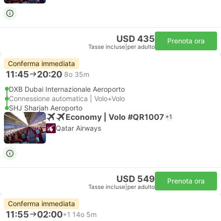
USD 435
Prenota ora
Tasse incluse
|
per adulto
Conferma immediata
11:45
20:20
8o 35m
DXB Dubai Internazionale Aeroporto
Connessione automatica | Volo+Volo
SHJ Sharjah Aeroporto
Economy | Volo #QR1007
+1
Qatar Airways
USD 549
Prenota ora
Tasse incluse
|
per adulto
Conferma immediata
11:55
02:00
+1
14o 5m