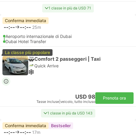
1 classe in più da USD 71
Conferma immediata
--:--
--:--
25m
Aeroporto internazionale di Dubai
Dubai Hotel Transfer
La classe più popolare
Comfort 2 passeggeri | Taxi
Quick Arrive
USD 98
Prenota ora
Tasse incluse
|
veicolo, tutto incluso
1 classe in più da USD 143
Conferma immediata
Bestseller
--:--
--:--
17m