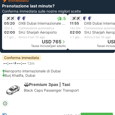
Immediato
Prenotazione last minute?
Conferma immediata sulle nostre migliori scelte
4.5
05:20
DXB Dubai Internazionale Aeroporto
11:55
20o 40m
Connessione automatica
14o 5m
Connessione automa
02:00
SHJ Sharjah Aeroporto
02:00
SHJ Sharjah Aero
+ 1 giorno
Arrivo il lun 10 ago
+ 1 giorno
Arrivo il lun 10 ago
USD 765
US
Tasse incluse
|
per adulto
Tasse inclus
Conferma immediata
--:--
--:--
13m
Aeroporto internazionale di Dubai
Burj Khalifa, Dubai
Premium 3pax | Taxi
Black Caps Passenger Transport