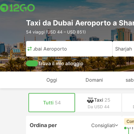
Taxi da Dubai Aeroporto a Sha
54 viaggi (USD 44 – USD 851)
Dubai Aeroporto
Sharjah
Trova il mio alloggio
Oggi
Domani
sab
Taxi
25
Tutti
54
Da USD 44
Con
Ordina per
Consigliati
--: