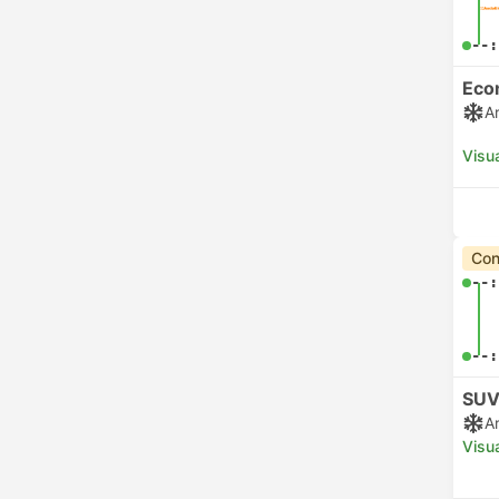
--:
Eco
A
Visua
Con
--:
--:
SUV
A
Visua