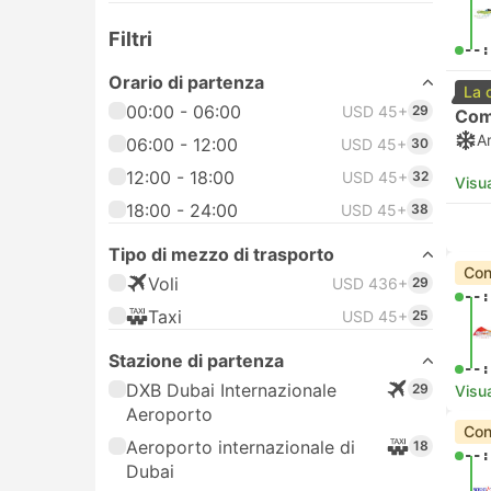
Filtri
--:
Orario di partenza
La 
00:00 - 06:00
USD 45+
29
Com
A
06:00 - 12:00
USD 45+
30
12:00 - 18:00
USD 45+
32
Visua
18:00 - 24:00
USD 45+
38
Tipo di mezzo di trasporto
Con
Voli
USD 436+
29
--:
Taxi
USD 45+
25
Stazione di partenza
--:
DXB Dubai Internazionale
29
Visua
Aeroporto
Con
Aeroporto internazionale di
18
--:
Dubai