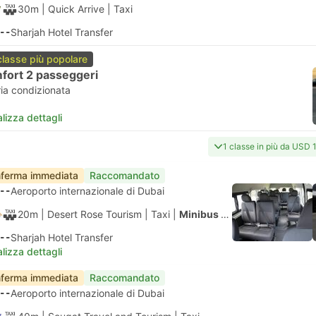
30m
| Quick Arrive
|
Taxi
--
Sharjah Hotel Transfer
classe più popolare
fort 2 passeggeri
ria condizionata
lizza dettagli
1 classe in più da USD 
ferma immediata
Raccomandato
--
Aeroporto internazionale di Dubai
20m
| Desert Rose Tourism
|
Taxi
|
Minibus 6 passeggeri
--
Sharjah Hotel Transfer
lizza dettagli
ferma immediata
Raccomandato
--
Aeroporto internazionale di Dubai