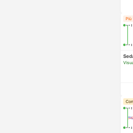
Più
--:
--:
Sed
Visua
Con
--:
--: