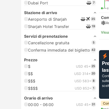
Dubai Port
7
--:
Stazione di arrivo
Com
Aeroporto di Sharjah
35
A
Sharjah Hotel Transfer
19
Visua
Servizi di prenotazione
Cancellazione gratuita
5
Conferma immediata del biglietto
42
Prezzo
Pr
$
USD 45+
25
la
$$
USD 314+
20
Con
$$$
sull
USD 583+
8
scel
$$$$
USD 852+
1
Orario di arrivo
Con
00:00 - 06:00
USD 45+
31
--: