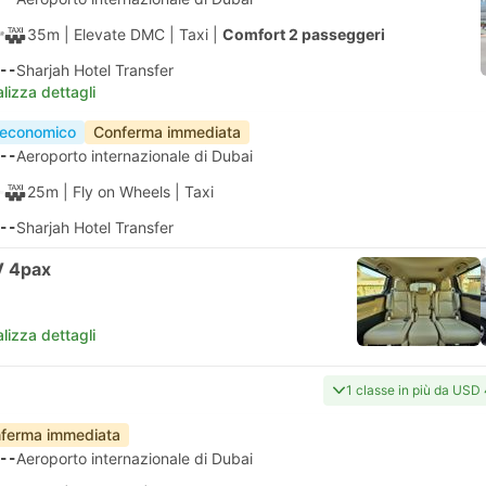
35m
| Elevate DMC
|
Taxi
|
Comfort 2 passeggeri
--
Sharjah Hotel Transfer
lizza dettagli
 economico
Conferma immediata
--
Aeroporto internazionale di Dubai
25m
| Fly on Wheels
|
Taxi
--
Sharjah Hotel Transfer
 4pax
lizza dettagli
1 classe in più da USD
ferma immediata
--
Aeroporto internazionale di Dubai