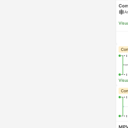
Com
A
Visua
Con
--:
--:
Visua
Con
--:
--:
MPV