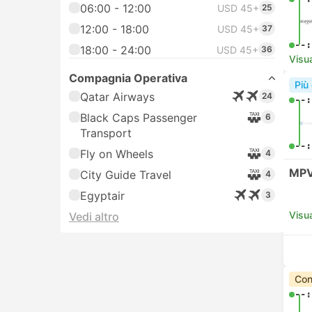
06:00 - 12:00
USD 45+
25
12:00 - 18:00
USD 45+
37
--:
18:00 - 24:00
USD 45+
36
Visua
Compagnia Operativa
Più
Qatar Airways
24
--:
Black Caps Passenger
6
Transport
--:
Fly on Wheels
4
MPV
City Guide Travel
4
Egyptair
3
Visua
Vedi altro
Con
--: