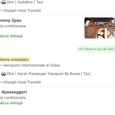
30m
| Audalimo
|
Taxi
--
Sharjah Hotel Transfer
nomy 3pax
ria condizionata
lizza dettagli
1 classe in più da USD
ferma immediata
--
Aeroporto internazionale di Dubai
35m
| Naran Passenger Transport By Buses
|
Taxi
--
Sharjah Hotel Transfer
 4passeggeri
ria condizionata
lizza dettagli