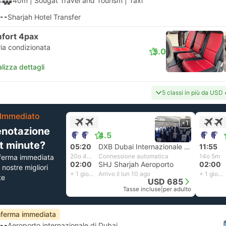
40m
| Sougat Travel and Tourism
|
Taxi
--
Sharjah Hotel Transfer
fort 4pax
ria condizionata
5.0
lizza dettagli
5 classi in più da USD
Immediato
+1
enotazione
4.5
st minute?
05:20
DXB Dubai Internazionale Aeroporto
11:55
20o 40m
Connessione automatica
14o 5m
ferma immediata
02:00
SHJ Sharjah Aeroporto
02:00
e nostre migliori
+ 1 giorno
Arrivo il lun 10 ago
+ 1 giorno
te
USD 685
Tasse incluse
|
per adulto
ferma immediata
--
Aeroporto internazionale di Dubai