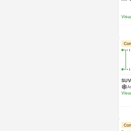
Visua
Con
--:
--:
SUV
A
Visua
Con