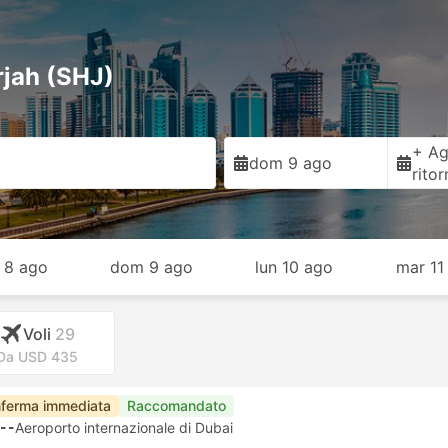
rjah (SHJ)
+ Ag
dom 9 ago
rito
 8 ago
dom 9 ago
lun 10 ago
mar 11
Voli
29
Da USD 435
ferma immediata
Raccomandato
--
Aeroporto internazionale di Dubai