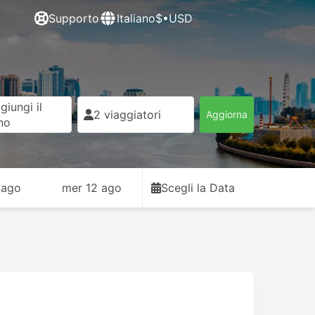
Supporto
Italiano
$•USD
giungi il
2 viaggiatori
Aggiorna
rno
 ago
mer 12 ago
Scegli la Data