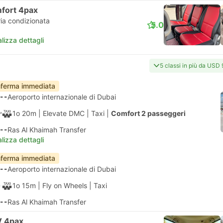
fort 4pax
ria condizionata
5.0
lizza dettagli
5 classi in più da USD 
ferma immediata
--
Aeroporto internazionale di Dubai
1o 20m
| Elevate DMC
|
Taxi
|
Comfort 2 passeggeri
--
Ras Al Khaimah Transfer
lizza dettagli
ferma immediata
--
Aeroporto internazionale di Dubai
1o 15m
| Fly on Wheels
|
Taxi
--
Ras Al Khaimah Transfer
 4pax