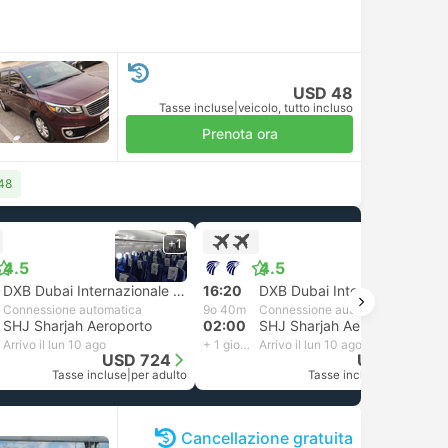
USD 48
Tasse incluse
|
veicolo, tutto incluso
Prenota ora
 48
+1
+1
4.5
4.5
DXB Dubai Internazionale Aeroporto
16:20
DXB Dubai Internazionale Aeroporto
Connessione automatica
9o 40m
Connessione automatica
SHJ Sharjah Aeroporto
02:00
SHJ Sharjah Aeroporto
Arrivo il lun 10 ago
+ 1 giorno
Arrivo il lun 10 ago
USD 724
USD 768
Tasse incluse
|
per adulto
Tasse incluse
|
per adulto
Cancellazione gratuita