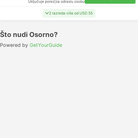
Uključuje porez
|
za odraslu osobu
2 razreda više od USD 55
Što nudi Osorno?
Powered by
GetYourGuide