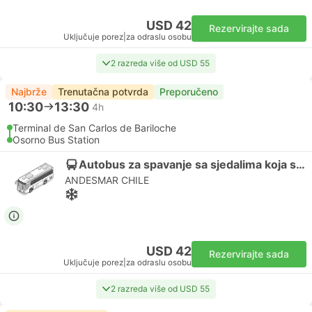
USD 42
Rezervirajte sada
Uključuje porez
|
za odraslu osobu
2 razreda više od USD 55
Najbrže
Trenutačna potvrda
Preporučeno
10:30
13:30
4h
Terminal de San Carlos de Bariloche
Osorno Bus Station
Autobus za spavanje sa sjedalima koja se mogu nagnuti unazad | Autobus
ANDESMAR CHILE
USD 42
Rezervirajte sada
Uključuje porez
|
za odraslu osobu
2 razreda više od USD 55