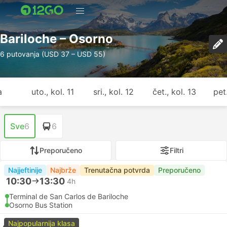
Bariloche – Osorno
6 putovanja (USD 37 – USD 55)
a
uto., kol. 11
sri., kol. 12
čet., kol. 13
pet.
Sve
6
6
Preporučeno
Filtri
Najjeftinije
Najbrže
Trenutačna potvrda
Preporučeno
10:30
13:30
4h
Terminal de San Carlos de Bariloche
Osorno Bus Station
Najpopularnija klasa