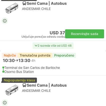
Semi Cama | Autobus
ANDESMAR CHILE
USD 37
Rezervirajte sada
Uključuje porez
|
za odraslu osobu
2 razreda više od USD 48
Najbrže
Trenutačna potvrda
Preporučeno
10:30
13:30
4h
Terminal de San Carlos de Bariloche
Osorno Bus Station
Najpopularnija klasa
Semi Cama | Autobus
ANDESMAR CHILE