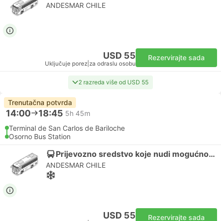
ANDESMAR CHILE
USD 55
Rezervirajte sada
Uključuje porez
|
za odraslu osobu
2 razreda više od USD 55
Trenutačna potvrda
14:00
18:45
5h 45m
Terminal de San Carlos de Bariloche
Osorno Bus Station
Prijevozno sredstvo koje nudi mogućnost spavanja | Autobus
ANDESMAR CHILE
USD 55
Rezervirajte sada