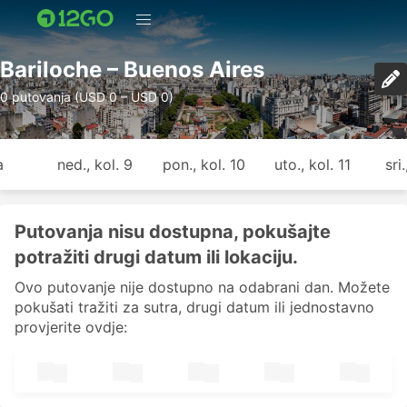
Bariloche – Buenos Aires
0 putovanja (USD 0 – USD 0)
a
ned., kol. 9
pon., kol. 10
uto., kol. 11
sri
Putovanja nisu dostupna, pokušajte
potražiti drugi datum ili lokaciju.
Ovo putovanje nije dostupno na odabrani dan. Možete
pokušati tražiti za sutra, drugi datum ili jednostavno
provjerite ovdje: