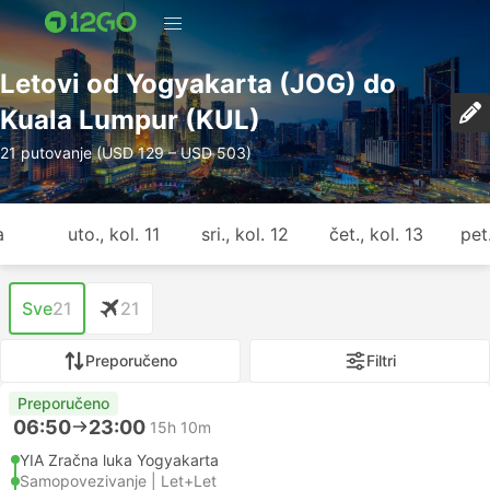
Letovi od Yogyakarta (JOG) do
Kuala Lumpur (KUL)
21 putovanje (USD 129 – USD 503)
a
uto., kol. 11
sri., kol. 12
čet., kol. 13
pet.
Sve
21
21
Preporučeno
Filtri
Preporučeno
06:50
23:00
15h 10m
YIA Zračna luka Yogyakarta
Samopovezivanje | Let+Let