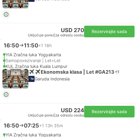
USD 270
Rezervirajte sada
Uključuje porez
|
za odraslu osobu
16:50
11:50
+1
18h
YIA Zračna luka Yogyakarta
Samopovezivanje | Let+Let
KUL Zračna luka Kuala Lumpur
Ekonomska klasa | Let #GA213
+1
Garuda Indonesia
USD 224
Rezervirajte sada
Uključuje porez
|
za odraslu osobu
16:50
07:25
+1
13h 35m
YIA Zračna luka Yogyakarta