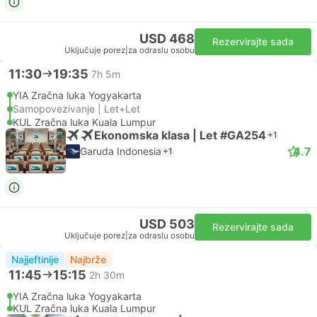
USD 468
Rezervirajte sada
Uključuje porez
|
za odraslu osobu
11:30
19:35
7h 5m
YIA Zračna luka Yogyakarta
Samopovezivanje | Let+Let
KUL Zračna luka Kuala Lumpur
Ekonomska klasa | Let #GA254
+1
4.7
Garuda Indonesia
+1
USD 503
Rezervirajte sada
Uključuje porez
|
za odraslu osobu
Najjeftinije
Najbrže
11:45
15:15
2h 30m
YIA Zračna luka Yogyakarta
KUL Zračna luka Kuala Lumpur