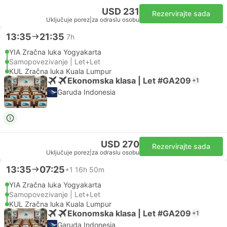
USD 231
Rezervirajte sada
Uključuje porez
|
za odraslu osobu
13:35
21:35
7h
YIA Zračna luka Yogyakarta
Samopovezivanje | Let+Let
KUL Zračna luka Kuala Lumpur
Ekonomska klasa | Let #GA209
+1
Garuda Indonesia
USD 270
Rezervirajte sada
Uključuje porez
|
za odraslu osobu
13:35
07:25
+1
16h 50m
YIA Zračna luka Yogyakarta
Samopovezivanje | Let+Let
KUL Zračna luka Kuala Lumpur
Ekonomska klasa | Let #GA209
+1
Garuda Indonesia