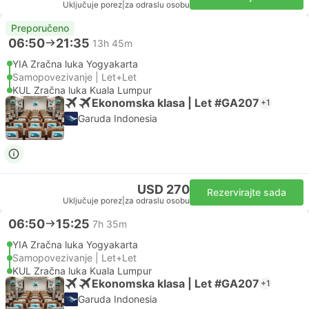
Uključuje porez
|
za odraslu osobu
Preporučeno
06:50
21:35
13h 45m
YIA Zračna luka Yogyakarta
Samopovezivanje | Let+Let
KUL Zračna luka Kuala Lumpur
Ekonomska klasa | Let #GA207
+1
Garuda Indonesia
USD 270
Rezervirajte sada
Uključuje porez
|
za odraslu osobu
06:50
15:25
7h 35m
YIA Zračna luka Yogyakarta
Samopovezivanje | Let+Let
KUL Zračna luka Kuala Lumpur
Ekonomska klasa | Let #GA207
+1
Garuda Indonesia