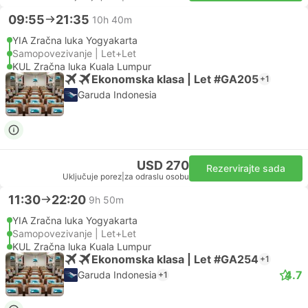
09:55
21:35
10h 40m
YIA Zračna luka Yogyakarta
Samopovezivanje | Let+Let
KUL Zračna luka Kuala Lumpur
Ekonomska klasa | Let #GA205
+1
Garuda Indonesia
USD 270
Rezervirajte sada
Uključuje porez
|
za odraslu osobu
11:30
22:20
9h 50m
YIA Zračna luka Yogyakarta
Samopovezivanje | Let+Let
KUL Zračna luka Kuala Lumpur
Ekonomska klasa | Let #GA254
+1
4.7
Garuda Indonesia
+1