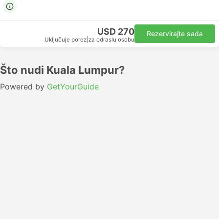
USD 270
Rezervirajte sada
Uključuje porez
|
za odraslu osobu
Što nudi Kuala Lumpur?
Powered by
GetYourGuide