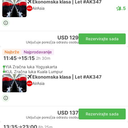
Ekonomska klasa | Let #AK347
4.5
AirAsia
USD 129
Rezervirajte sada
Uključuje porez
|
za odraslu osobu
Najbrže
Najprodavanije
11:45
15:15
2h 30m
YIA Zračna luka Yogyakarta
KUL Zračna luka Kuala Lumpur
Ekonomska klasa | Let #AK347
AirAsia
USD 137
Rezervirajte sada
Uključuje porez
|
za odraslu osobu
13:35
23:00
8h 25m