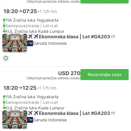
Uključuje porez
|
za odraslu osobu
18:20
07:25
+1
12h 5m
YIA Zračna luka Yogyakarta
Samopovezivanje | Let+Let
KUL Zračna luka Kuala Lumpur
Ekonomska klasa | Let #GA203
+1
Garuda Indonesia
USD 270
Rezervirajte sada
Uključuje porez
|
za odraslu osobu
18:20
12:25
+1
17h 5m
YIA Zračna luka Yogyakarta
Samopovezivanje | Let+Let
KUL Zračna luka Kuala Lumpur
Ekonomska klasa | Let #GA203
+1
Garuda Indonesia