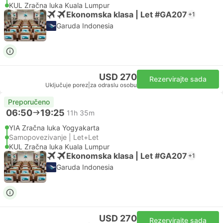
KUL Zračna luka Kuala Lumpur
Ekonomska klasa | Let #GA207
+1
Garuda Indonesia
USD 270
Rezervirajte sada
Uključuje porez
|
za odraslu osobu
Preporučeno
06:50
19:25
11h 35m
YIA Zračna luka Yogyakarta
Samopovezivanje | Let+Let
KUL Zračna luka Kuala Lumpur
Ekonomska klasa | Let #GA207
+1
Garuda Indonesia
USD 270
Rezervirajte sada