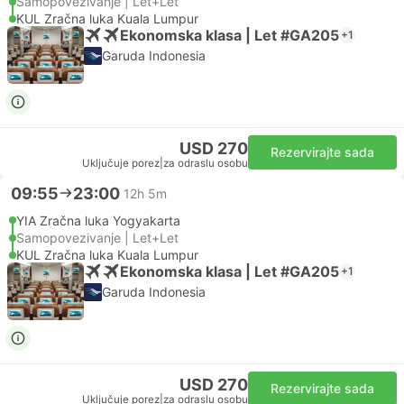
Samopovezivanje | Let+Let
KUL Zračna luka Kuala Lumpur
Ekonomska klasa | Let #GA205
+1
Garuda Indonesia
USD 270
Rezervirajte sada
Uključuje porez
|
za odraslu osobu
09:55
23:00
12h 5m
YIA Zračna luka Yogyakarta
Samopovezivanje | Let+Let
KUL Zračna luka Kuala Lumpur
Ekonomska klasa | Let #GA205
+1
Garuda Indonesia
USD 270
Rezervirajte sada
Uključuje porez
|
za odraslu osobu