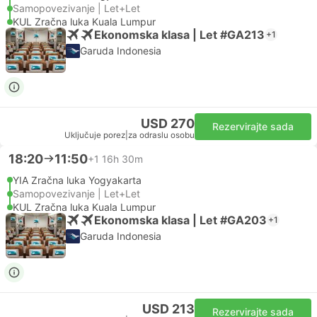
Samopovezivanje | Let+Let
KUL Zračna luka Kuala Lumpur
Ekonomska klasa | Let #GA213
+1
Garuda Indonesia
USD 270
Rezervirajte sada
Uključuje porez
|
za odraslu osobu
18:20
11:50
+1
16h 30m
YIA Zračna luka Yogyakarta
Samopovezivanje | Let+Let
KUL Zračna luka Kuala Lumpur
Ekonomska klasa | Let #GA203
+1
Garuda Indonesia
USD 213
Rezervirajte sada