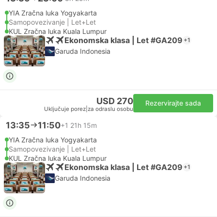
YIA Zračna luka Yogyakarta
Samopovezivanje | Let+Let
KUL Zračna luka Kuala Lumpur
Ekonomska klasa | Let #GA209
+1
Garuda Indonesia
USD 270
Rezervirajte sada
Uključuje porez
|
za odraslu osobu
13:35
11:50
+1
21h 15m
YIA Zračna luka Yogyakarta
Samopovezivanje | Let+Let
KUL Zračna luka Kuala Lumpur
Ekonomska klasa | Let #GA209
+1
Garuda Indonesia