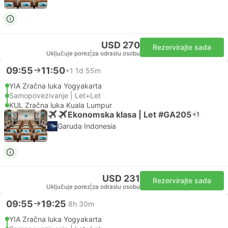
USD 270
Rezervirajte sada
Uključuje porez
|
za odraslu osobu
09:55
11:50
+1
1d 55m
YIA Zračna luka Yogyakarta
Samopovezivanje | Let+Let
KUL Zračna luka Kuala Lumpur
Ekonomska klasa | Let #GA205
+1
Garuda Indonesia
USD 231
Rezervirajte sada
Uključuje porez
|
za odraslu osobu
09:55
19:25
8h 30m
YIA Zračna luka Yogyakarta