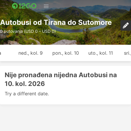
Autobusi od Tirana do Sutomore
0 putovanja (USD 0 – USD 0)
a
ned., kol. 9
pon., kol. 10
uto., kol. 11
sri
Nije pronađena nijedna Autobusi na
10. kol. 2026
Try a different date.