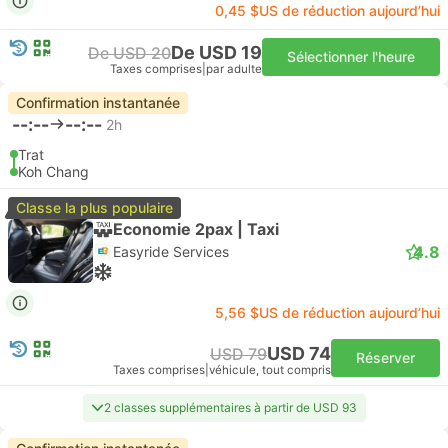
0,45 $US de réduction aujourd’hui
De USD 19
De USD 20
Sélectionner l'heure
Taxes comprises
|
par adulte
Confirmation instantanée
--:--
--:--
2h
Trat
Koh Chang
Classe la plus populaire
Economie 2pax | Taxi
4.8
Easyride Services
5,56 $US de réduction aujourd’hui
USD 74
USD 79
Réserver
Taxes comprises
|
véhicule, tout compris
2 classes supplémentaires à partir de USD 93