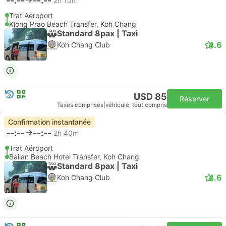
--:--
--:--
2h 10m
Trat Aéroport
Klong Prao Beach Transfer, Koh Chang
Standard 8pax | Taxi
4.6
Koh Chang Club
USD 85
Réserver
Taxes comprises
|
véhicule, tout compris
Confirmation instantanée
--:--
--:--
2h 40m
Trat Aéroport
Bailan Beach Hotel Transfer, Koh Chang
Standard 8pax | Taxi
4.6
Koh Chang Club