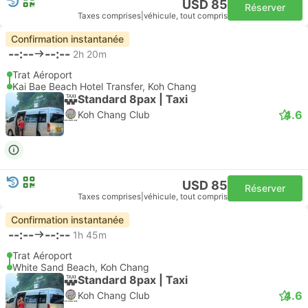
USD 85
Réserver
Taxes comprises
|
véhicule, tout compris
Confirmation instantanée
--:--
--:--
2h 20m
Trat Aéroport
Kai Bae Beach Hotel Transfer, Koh Chang
Standard 8pax | Taxi
4.6
Koh Chang Club
USD 85
Réserver
Taxes comprises
|
véhicule, tout compris
Confirmation instantanée
--:--
--:--
1h 45m
Trat Aéroport
White Sand Beach, Koh Chang
Standard 8pax | Taxi
4.6
Koh Chang Club