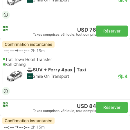
USD 76
Réserver
Taxes comprises
|
véhicule, tout compris
Confirmation instantanée
--:--
--:--
2h 15m
Trat Town Hotel Transfer
Koh Chang
SUV + Ferry 4pax | Taxi
4.4
Smile On Transport
USD 84
Réserver
Taxes comprises
|
véhicule, tout compris
Confirmation instantanée
--:--
--:--
2h 15m