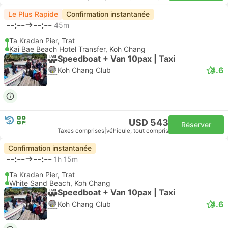
Le Plus Rapide
Confirmation instantanée
--:--
--:--
45m
Ta Kradan Pier, Trat
Kai Bae Beach Hotel Transfer, Koh Chang
Speedboat + Van 10pax | Taxi
4.6
Koh Chang Club
USD 543
Réserver
Taxes comprises
|
véhicule, tout compris
Confirmation instantanée
--:--
--:--
1h 15m
Ta Kradan Pier, Trat
White Sand Beach, Koh Chang
Speedboat + Van 10pax | Taxi
4.6
Koh Chang Club