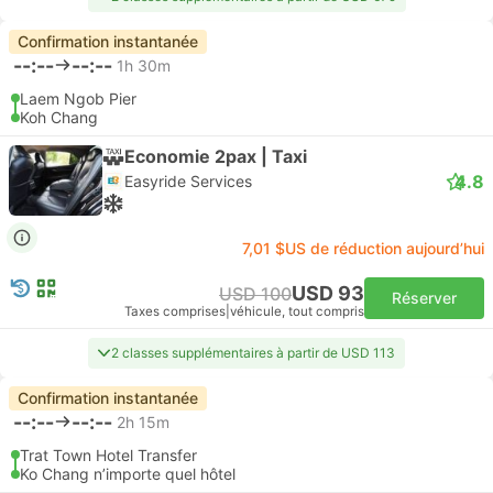
Confirmation instantanée
--:--
--:--
1h 30m
Laem Ngob Pier
Koh Chang
Economie 2pax | Taxi
4.8
Easyride Services
7,01 $US de réduction aujourd’hui
USD 93
USD 100
Réserver
Taxes comprises
|
véhicule, tout compris
2 classes supplémentaires à partir de USD 113
Confirmation instantanée
--:--
--:--
2h 15m
Trat Town Hotel Transfer
Ko Chang n’importe quel hôtel