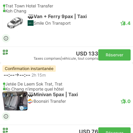
Trat Town Hotel Transfer
Koh Chang
Van + Ferry 9pax | Taxi
4.4
Smile On Transport
USD 133
Réserver
Taxes comprises
|
véhicule, tout compris
Confirmation instantanée
--:--
--:--
2h 15m
Jetée De Laem Sok Trat, Trat
Ko Chang n’importe quel hôtel
Minivan 5pax | Taxi
5.0
Boonsiri Transfer
USD 76
Réserver