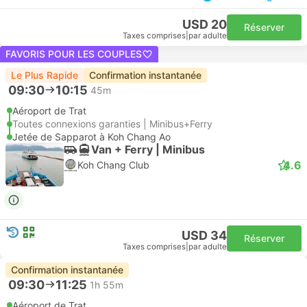
USD 20
Réserver
Taxes comprises
|
par adulte
FAVORIS POUR LES COUPLES
Le Plus Rapide
Confirmation instantanée
09:30
10:15
45m
Aéroport de Trat
Toutes connexions garanties | Minibus+Ferry
Jetée de Sapparot à Koh Chang Ao
Van + Ferry | Minibus
4.6
Koh Chang Club
USD 34
Réserver
Taxes comprises
|
par adulte
Confirmation instantanée
09:30
11:25
1h 55m
Aéroport de Trat