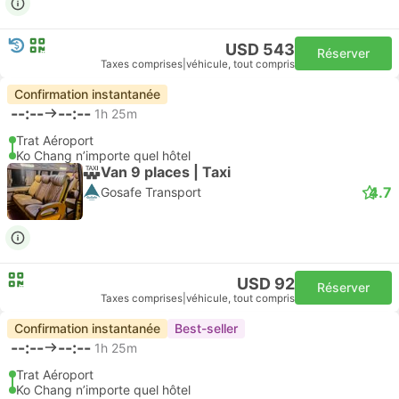
USD 543
Réserver
Taxes comprises
|
véhicule, tout compris
Confirmation instantanée
--:--
--:--
1h 25m
Trat Aéroport
Ko Chang n’importe quel hôtel
Van 9 places | Taxi
4.7
Gosafe Transport
USD 92
Réserver
Taxes comprises
|
véhicule, tout compris
Confirmation instantanée
Best-seller
--:--
--:--
1h 25m
Trat Aéroport
Ko Chang n’importe quel hôtel