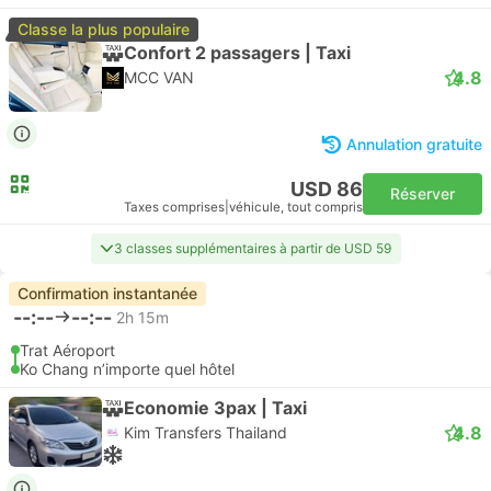
Classe la plus populaire
Confort 2 passagers | Taxi
4.8
MCC VAN
Annulation gratuite
USD 86
Réserver
Taxes comprises
|
véhicule, tout compris
3 classes supplémentaires à partir de USD 59
Confirmation instantanée
--:--
--:--
2h 15m
Trat Aéroport
Ko Chang n’importe quel hôtel
Economie 3pax | Taxi
4.8
Kim Transfers Thailand