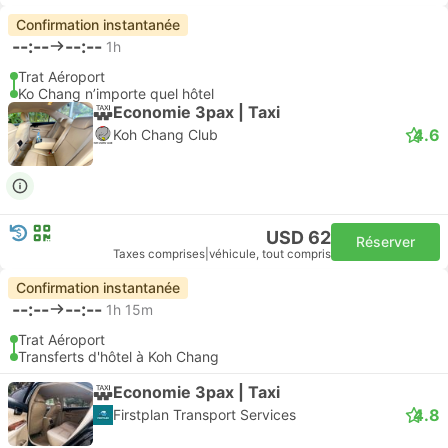
Confirmation instantanée
--:--
--:--
1h
Trat Aéroport
Ko Chang n’importe quel hôtel
Economie 3pax | Taxi
4.6
Koh Chang Club
USD 62
Réserver
Taxes comprises
|
véhicule, tout compris
Confirmation instantanée
--:--
--:--
1h 15m
Trat Aéroport
Transferts d'hôtel à Koh Chang
Economie 3pax | Taxi
4.8
Firstplan Transport Services