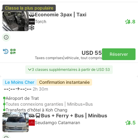
Classe la plus populaire
Economie 3pax | Taxi
4.8
Torch
USD 55
Réserver
Taxes comprises
|
véhicule, tout compris
3 classes supplémentaires à partir de USD 53
Le Moins Cher
Confirmation instantanée
--:--
--:--
2h 30m
Aéroport de Trat
Toutes connexions garanties | Minibus+Bus
Transferts d'hôtel à Koh Chang
Bus + Ferry + Bus | Minibus
4.5
Seudamgo Catamaran