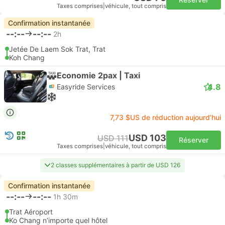
Taxes comprises
|
véhicule, tout compris
Confirmation instantanée
--:--
--:--
2h
Jetée De Laem Sok Trat, Trat
Koh Chang
Economie 2pax | Taxi
4.8
Easyride Services
7,73 $US de réduction aujourd’hui
USD 103
USD 111
Réserver
Taxes comprises
|
véhicule, tout compris
2 classes supplémentaires à partir de USD 126
Confirmation instantanée
--:--
--:--
1h 30m
Trat Aéroport
Ko Chang n’importe quel hôtel