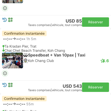
USD 85
Réserver
Taxes comprises
|
véhicule, tout compris
Confirmation instantanée
--:--
--:--
1h 5m
Ta Kradan Pier, Trat
Chai Chet Beach Transfer, Koh Chang
Speedboat + Van 10pax | Taxi
4.6
Koh Chang Club
USD 543
Réserver
Taxes comprises
|
véhicule, tout compris
Confirmation instantanée
--:--
--:--
55m