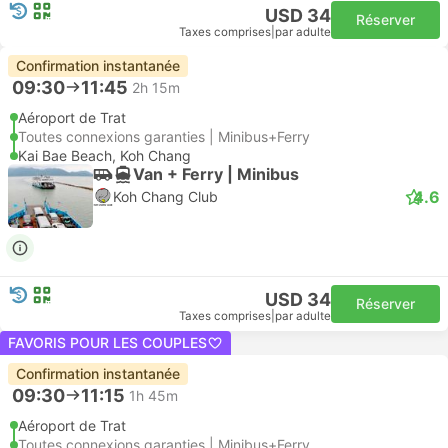
USD 34
Réserver
Taxes comprises
|
par adulte
Confirmation instantanée
09:30
11:45
2h 15m
Aéroport de Trat
Toutes connexions garanties | Minibus+Ferry
Kai Bae Beach, Koh Chang
Van + Ferry | Minibus
4.6
Koh Chang Club
USD 34
Réserver
Taxes comprises
|
par adulte
FAVORIS POUR LES COUPLES
Confirmation instantanée
09:30
11:15
1h 45m
Aéroport de Trat
Toutes connexions garanties | Minibus+Ferry