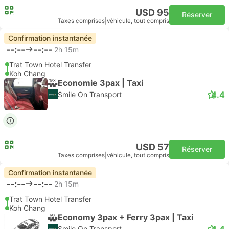
USD 95
Réserver
Taxes comprises
|
véhicule, tout compris
Confirmation instantanée
--:--
--:--
2h 15m
Trat Town Hotel Transfer
Koh Chang
Economie 3pax | Taxi
4.4
Smile On Transport
USD 57
Réserver
Taxes comprises
|
véhicule, tout compris
Confirmation instantanée
--:--
--:--
2h 15m
Trat Town Hotel Transfer
Koh Chang
Economy 3pax + Ferry 3pax | Taxi
4.4
Smile On Transport