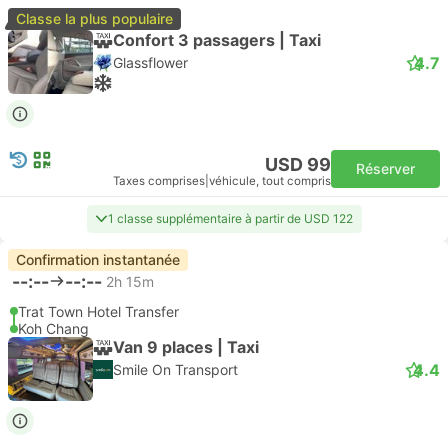
Classe la plus populaire
Confort 3 passagers | Taxi
4.7
Glassflower
USD 99
Réserver
Taxes comprises
|
véhicule, tout compris
1 classe supplémentaire à partir de USD 122
Confirmation instantanée
--:--
--:--
2h 15m
Trat Town Hotel Transfer
Koh Chang
Van 9 places | Taxi
4.4
Smile On Transport