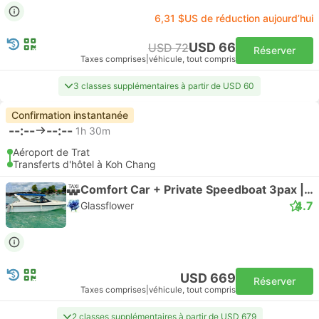
6,31 $US de réduction aujourd’hui
USD 66
USD 72
Réserver
Taxes comprises
|
véhicule, tout compris
3 classes supplémentaires à partir de USD 60
Confirmation instantanée
--:--
--:--
1h 30m
Aéroport de Trat
Transferts d'hôtel à Koh Chang
Comfort Car + Private Speedboat 3pax | Taxi
4.7
Glassflower
USD 669
Réserver
Taxes comprises
|
véhicule, tout compris
2 classes supplémentaires à partir de USD 679