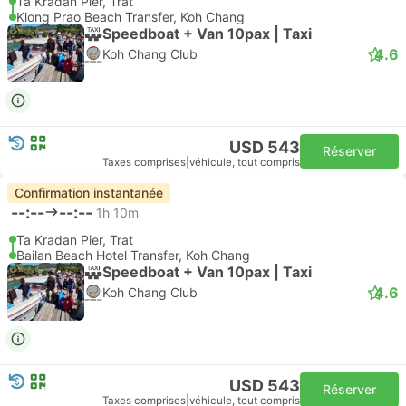
Ta Kradan Pier, Trat
Klong Prao Beach Transfer, Koh Chang
Speedboat + Van 10pax | Taxi
4.6
Koh Chang Club
USD 543
Réserver
Taxes comprises
|
véhicule, tout compris
Confirmation instantanée
--:--
--:--
1h 10m
Ta Kradan Pier, Trat
Bailan Beach Hotel Transfer, Koh Chang
Speedboat + Van 10pax | Taxi
4.6
Koh Chang Club
USD 543
Réserver
Taxes comprises
|
véhicule, tout compris