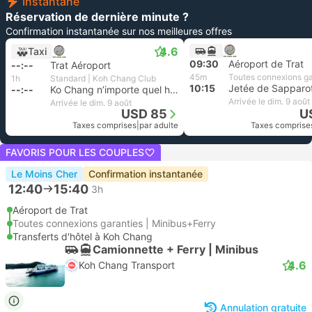
Instantané
Réservation de dernière minute ?
Confirmation instantanée sur nos meilleures offres
4.6
Taxi
09:30
Aéroport de Trat
--:--
Trat Aéroport
45m
Toutes connexions ga
1h
Standard | Koh Chang Club
10:15
--:--
Ko Chang n’importe quel hôtel
Arrivée le dim. 9 août
Arrivée le dim. 9 août
USD 85
U
Taxes comprises
|
par adulte
Taxes comprise
FAVORIS POUR LES COUPLES
Le Moins Cher
Confirmation instantanée
12:40
15:40
3h
Aéroport de Trat
Toutes connexions garanties | Minibus+Ferry
Transferts d'hôtel à Koh Chang
Camionnette + Ferry | Minibus
4.6
Koh Chang Transport
Annulation gratuite