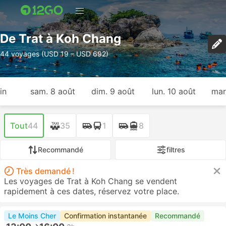
De Trat à Koh Chang
44 voyages (USD 19 – USD 692)
in
sam. 8 août
dim. 9 août
lun. 10 août
mar
Tout
44
35
1
8
Recommandé
filtres
Très demandé !
Les voyages de Trat à Koh Chang se vendent
rapidement à ces dates, réservez votre place.
Le Moins Cher
Confirmation instantanée
Recommandé