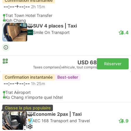
Confirmation instantanée
--:--
--:--
2h 15m
Trat Town Hotel Transfer
Koh Chang
SUV 4 places | Taxi
4.4
Smile On Transport
USD 68
Réserver
Taxes comprises
|
véhicule, tout compris
Confirmation instantanée
Best-seller
--:--
--:--
1h 25m
Trat Aéroport
Ko Chang n’importe quel hôtel
Classe la plus populaire
Economie 2pax | Taxi
4.9
AEC 168 Transport and Travel