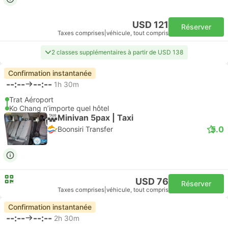
USD 121
Réserver
Taxes comprises
|
véhicule, tout compris
2 classes supplémentaires à partir de USD 138
Confirmation instantanée
--:--
--:--
1h 30m
Trat Aéroport
Ko Chang n’importe quel hôtel
Minivan 5pax | Taxi
5.0
Boonsiri Transfer
USD 76
Réserver
Taxes comprises
|
véhicule, tout compris
Confirmation instantanée
--:--
--:--
2h 30m