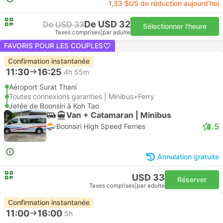
1,33 $US de réduction aujourd’hui
De USD 32
De USD 33
Sélectionner l'heure
Taxes comprises
|
par adulte
FAVORIS POUR LES COUPLES
Confirmation instantanée
11:30
16:25
4h 55m
Aéroport Surat Thani
Toutes connexions garanties | Minibus+Ferry
Jetée de Boonsiri à Koh Tao
Van + Catamaran | Minibus
4.5
Boonsiri High Speed Ferries
Annulation gratuite
USD 33
Réserver
Taxes comprises
|
par adulte
Confirmation instantanée
11:00
16:00
5h