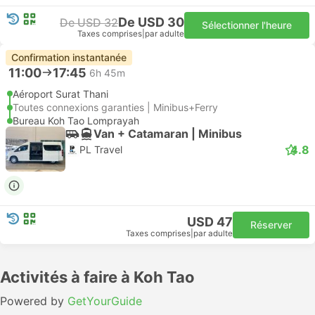
De USD 30
De USD 32
Sélectionner l'heure
Taxes comprises
|
par adulte
Confirmation instantanée
11:00
17:45
6h 45m
Aéroport Surat Thani
Toutes connexions garanties | Minibus+Ferry
Bureau Koh Tao Lomprayah
Van + Catamaran | Minibus
4.8
PL Travel
USD 47
Réserver
Taxes comprises
|
par adulte
Activités à faire à Koh Tao
Powered by
GetYourGuide