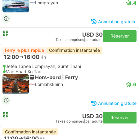
4.4
Lomprayah
Annulation gratuite
USD 30
Réserver
Taxes comprises
|
par adulte
Ferry le plus rapide
Confirmation instantanée
12:00
16:00
4h
Jetée Tapee Lomprayah, Surat Thani
Mae Haad Ko Tao
Hors-bord | Ferry
4.6
Lomlahkkhirin
Annulation gratuite
USD 30
Réserver
Taxes comprises
|
par adulte
Confirmation instantanée
11:00
16:00
5h