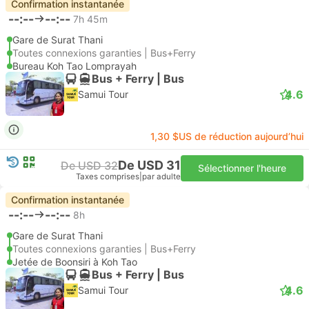
Confirmation instantanée
--:--
--:--
7h 45m
Gare de Surat Thani
Toutes connexions garanties | Bus+Ferry
Bureau Koh Tao Lomprayah
Bus + Ferry | Bus
4.6
Samui Tour
1,30 $US de réduction aujourd’hui
De USD 31
De USD 32
Sélectionner l'heure
Taxes comprises
|
par adulte
Confirmation instantanée
--:--
--:--
8h
Gare de Surat Thani
Toutes connexions garanties | Bus+Ferry
Jetée de Boonsiri à Koh Tao
Bus + Ferry | Bus
4.6
Samui Tour