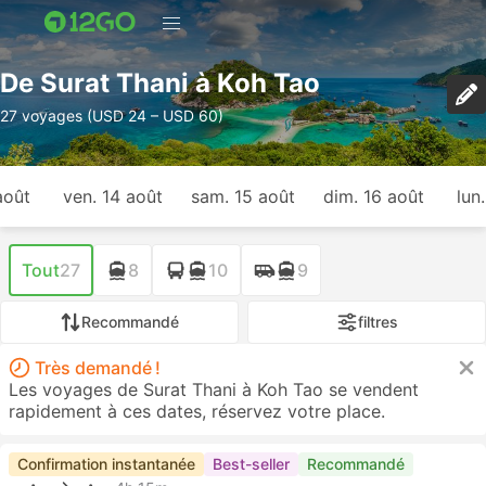
De Surat Thani à Koh Tao
27 voyages (USD 24 – USD 60)
août
ven. 14 août
sam. 15 août
dim. 16 août
lun
Tout
27
8
10
9
Recommandé
filtres
Très demandé !
Les voyages de Surat Thani à Koh Tao se vendent
rapidement à ces dates, réservez votre place.
Confirmation instantanée
Best-seller
Recommandé