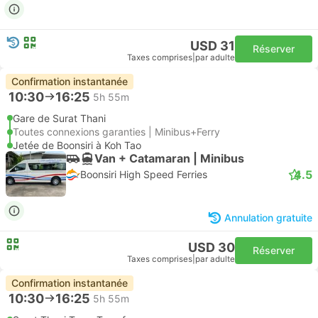
USD 31
Réserver
Taxes comprises
|
par adulte
Confirmation instantanée
10:30
16:25
5h 55m
Gare de Surat Thani
Toutes connexions garanties | Minibus+Ferry
Jetée de Boonsiri à Koh Tao
Van + Catamaran | Minibus
4.5
Boonsiri High Speed Ferries
Annulation gratuite
USD 30
Réserver
Taxes comprises
|
par adulte
Confirmation instantanée
10:30
16:25
5h 55m