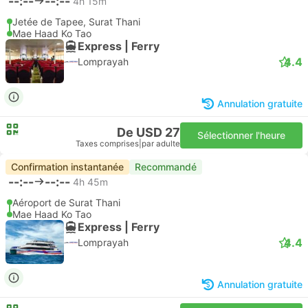
--:--
--:--
4h 15m
Jetée de Tapee, Surat Thani
Mae Haad Ko Tao
Express | Ferry
4.4
Lomprayah
Annulation gratuite
De USD 27
Sélectionner l'heure
Taxes comprises
|
par adulte
Confirmation instantanée
Recommandé
--:--
--:--
4h 45m
Aéroport de Surat Thani
Mae Haad Ko Tao
Express | Ferry
4.4
Lomprayah
Annulation gratuite