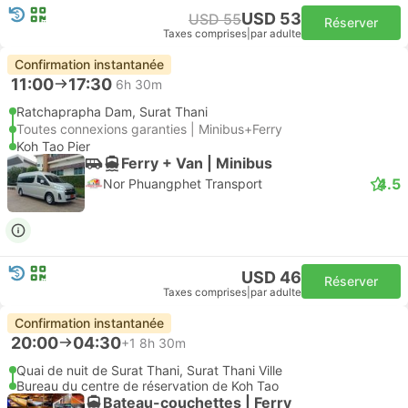
USD 53
USD 55
Réserver
Taxes comprises
|
par adulte
Confirmation instantanée
11:00
17:30
6h 30m
Ratchaprapha Dam, Surat Thani
Toutes connexions garanties | Minibus+Ferry
Koh Tao Pier
Ferry + Van | Minibus
4.5
Nor Phuangphet Transport
USD 46
Réserver
Taxes comprises
|
par adulte
Confirmation instantanée
20:00
04:30
+1
8h 30m
Quai de nuit de Surat Thani, Surat Thani Ville
Bureau du centre de réservation de Koh Tao
Bateau-couchettes | Ferry