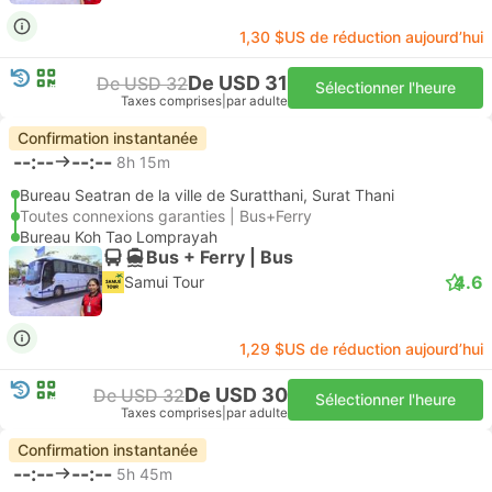
1,30 $US de réduction aujourd’hui
De USD 31
De USD 32
Sélectionner l'heure
Taxes comprises
|
par adulte
Confirmation instantanée
--:--
--:--
8h 15m
Bureau Seatran de la ville de Suratthani, Surat Thani
Toutes connexions garanties | Bus+Ferry
Bureau Koh Tao Lomprayah
Bus + Ferry | Bus
4.6
Samui Tour
1,29 $US de réduction aujourd’hui
De USD 30
De USD 32
Sélectionner l'heure
Taxes comprises
|
par adulte
Confirmation instantanée
--:--
--:--
5h 45m