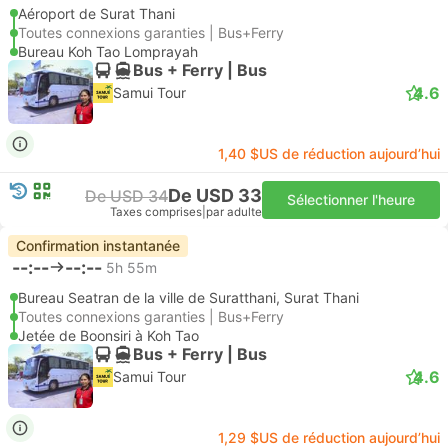
Aéroport de Surat Thani
Toutes connexions garanties | Bus+Ferry
Bureau Koh Tao Lomprayah
Bus + Ferry | Bus
4.6
Samui Tour
1,40 $US de réduction aujourd’hui
De USD 33
De USD 34
Sélectionner l'heure
Taxes comprises
|
par adulte
Confirmation instantanée
--:--
--:--
5h 55m
Bureau Seatran de la ville de Suratthani, Surat Thani
Toutes connexions garanties | Bus+Ferry
Jetée de Boonsiri à Koh Tao
Bus + Ferry | Bus
4.6
Samui Tour
1,29 $US de réduction aujourd’hui