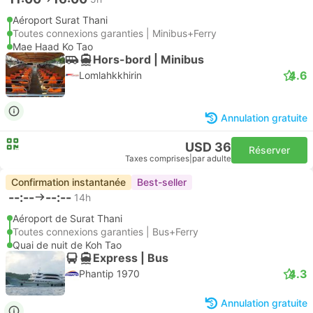
Aéroport Surat Thani
Toutes connexions garanties | Minibus+Ferry
Mae Haad Ko Tao
Hors-bord | Minibus
4.6
Lomlahkkhirin
Annulation gratuite
USD 36
Réserver
Taxes comprises
|
par adulte
Confirmation instantanée
Best-seller
--:--
--:--
14h
Aéroport de Surat Thani
Toutes connexions garanties | Bus+Ferry
Quai de nuit de Koh Tao
Express | Bus
4.3
Phantip 1970
Annulation gratuite