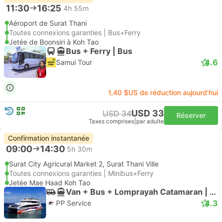
11:30
16:25
4h 55m
Aéroport de Surat Thani
Toutes connexions garanties | Bus+Ferry
Jetée de Boonsiri à Koh Tao
Bus + Ferry | Bus
4.6
Samui Tour
1,40 $US de réduction aujourd’hui
USD 33
USD 34
Réserver
Taxes comprises
|
par adulte
Confirmation instantanée
09:00
14:30
5h 30m
Surat City Agricural Market 2, Surat Thani Ville
Toutes connexions garanties | Minibus+Ferry
Jetée Mae Haad Koh Tao
Van + Bus + Lomprayah Catamaran | Minibus
4.3
PP Service