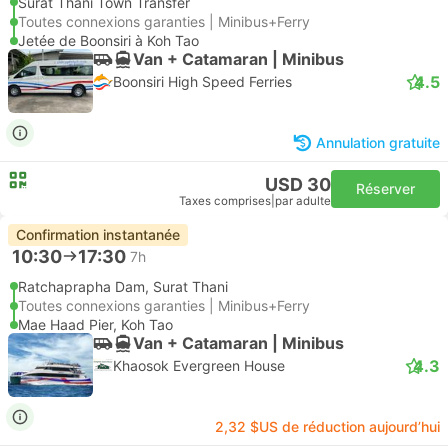
Surat Thani Town Transfer
Toutes connexions garanties | Minibus+Ferry
Jetée de Boonsiri à Koh Tao
Van + Catamaran | Minibus
4.5
Boonsiri High Speed Ferries
Annulation gratuite
USD 30
Réserver
Taxes comprises
|
par adulte
Confirmation instantanée
10:30
17:30
7h
Ratchaprapha Dam, Surat Thani
Toutes connexions garanties | Minibus+Ferry
Mae Haad Pier, Koh Tao
Van + Catamaran | Minibus
4.3
Khaosok Evergreen House
2,32 $US de réduction aujourd’hui