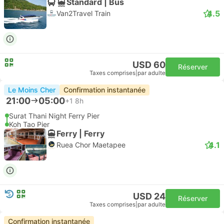
Standard | Bus
4.5
Van2Travel Train
USD 60
Réserver
Taxes comprises
|
par adulte
Le Moins Cher
Confirmation instantanée
21:00
05:00
+1
8h
Surat Thani Night Ferry Pier
Koh Tao Pier
Ferry | Ferry
4.1
Ruea Chor Maetapee
USD 24
Réserver
Taxes comprises
|
par adulte
Confirmation instantanée