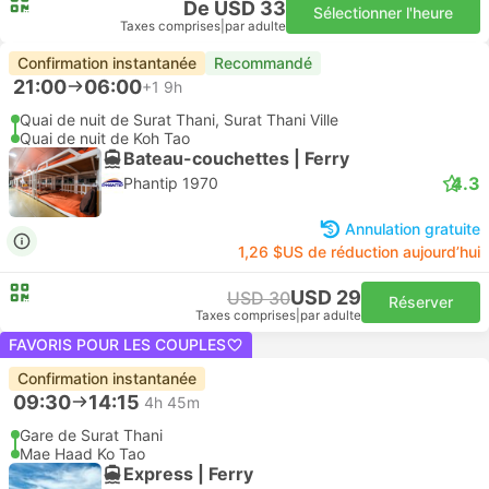
De USD 33
Sélectionner l'heure
Taxes comprises
|
par adulte
Confirmation instantanée
Recommandé
21:00
06:00
+1
9h
Quai de nuit de Surat Thani, Surat Thani Ville
Quai de nuit de Koh Tao
Bateau-couchettes | Ferry
4.3
Phantip 1970
Annulation gratuite
1,26 $US de réduction aujourd’hui
USD 29
USD 30
Réserver
Taxes comprises
|
par adulte
FAVORIS POUR LES COUPLES
Confirmation instantanée
09:30
14:15
4h 45m
Gare de Surat Thani
Mae Haad Ko Tao
Express | Ferry