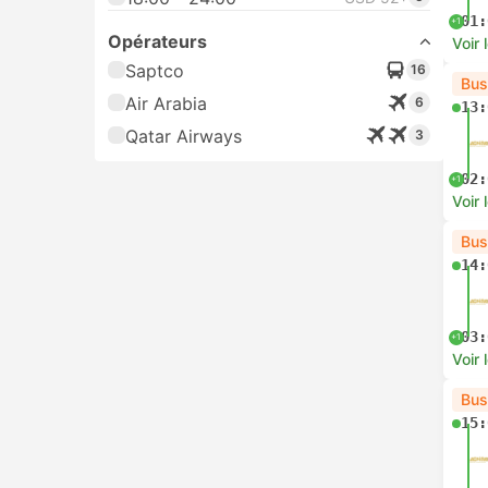
01:
+1
Opérateurs
Voir 
Saptco
16
Bus
Air Arabia
6
13:
Qatar Airways
3
02:
+1
Voir 
Bus
14:
03:
+1
Voir 
Bus
15: