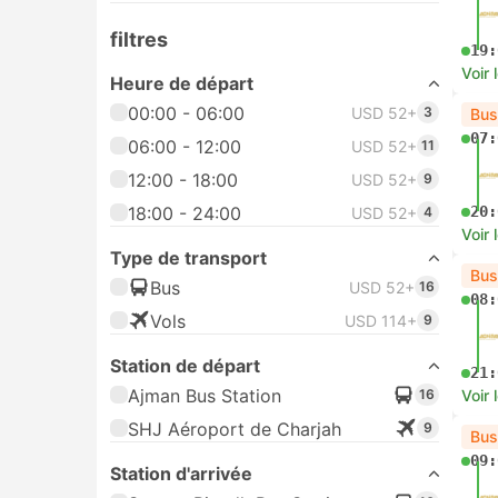
filtres
19:
Voir 
Heure de départ
00:00 - 06:00
USD 52+
3
Bus
07:
06:00 - 12:00
USD 52+
11
12:00 - 18:00
USD 52+
9
18:00 - 24:00
20:
USD 52+
4
Voir 
Type de transport
Bus
Bus
USD 52+
16
08:
Vols
USD 114+
9
Station de départ
21:
Ajman Bus Station
16
Voir 
SHJ Aéroport de Charjah
9
Bus
09:
Station d'arrivée