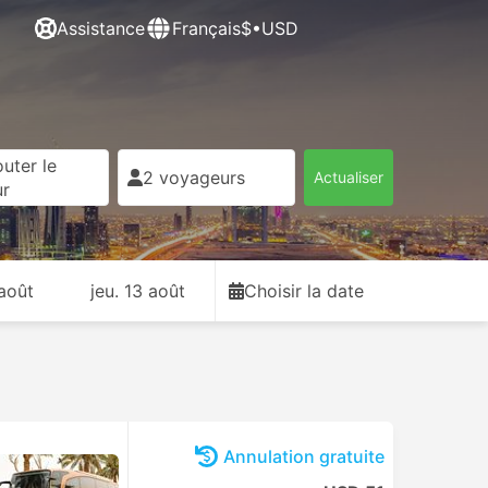
Assistance
Français
$•USD
uter le
2 voyageurs
Actualiser
ur
 août
jeu. 13 août
Choisir la date
Annulation gratuite