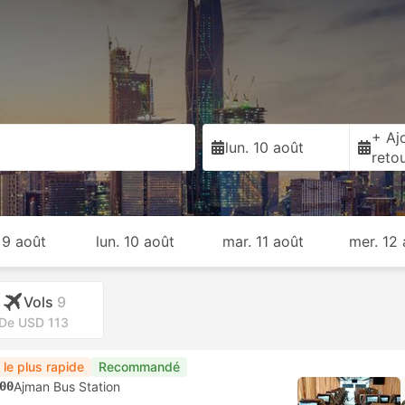
+ Ajo
lun. 10 août
reto
 9 août
lun. 10 août
mar. 11 août
mer. 12
Vols
9
De USD 113
 le plus rapide
Recommandé
00
Ajman Bus Station