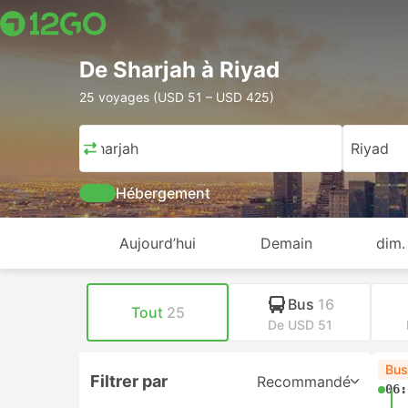
De Sharjah à Riyad
25 voyages (USD 51 – USD 425)
Sharjah
Riyad
Hébergement
Aujourd’hui
Demain
dim.
Bus
16
Tout
25
De USD 51
Bus
Filtrer par
Recommandé
06: