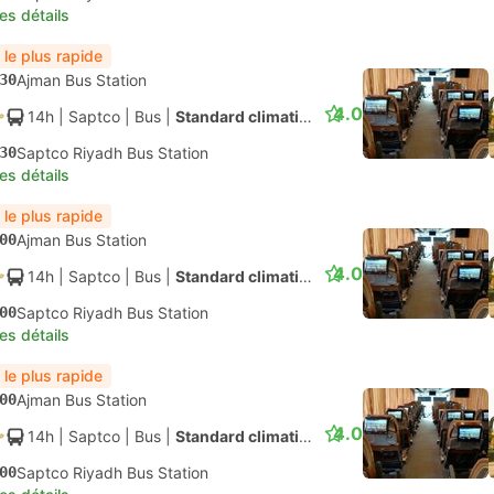
les détails
 le plus rapide
30
Ajman Bus Station
4.0
14h
| Saptco
|
Bus
|
Standard climatisé
30
Saptco Riyadh Bus Station
les détails
 le plus rapide
00
Ajman Bus Station
4.0
14h
| Saptco
|
Bus
|
Standard climatisé
00
Saptco Riyadh Bus Station
les détails
 le plus rapide
00
Ajman Bus Station
4.0
14h
| Saptco
|
Bus
|
Standard climatisé
00
Saptco Riyadh Bus Station