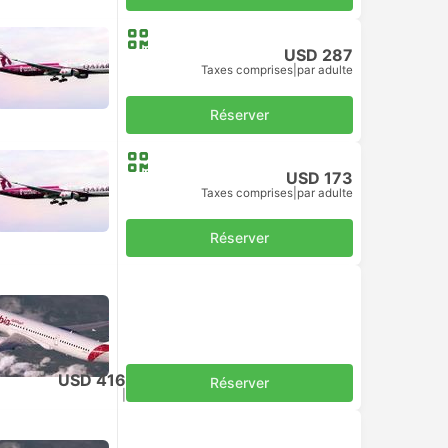
USD 287
Taxes comprises
|
par adulte
Réserver
USD 173
Taxes comprises
|
par adulte
Réserver
USD 416
Réserver
Taxes comprises
|
par adulte