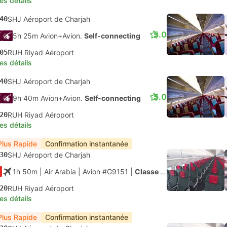
les détails
40
SHJ Aéroport de Charjah
5.0
5h 25m Avion+Avion.
Self-connecting
05
RUH Riyad Aéroport
les détails
40
SHJ Aéroport de Charjah
5.0
9h 40m Avion+Avion.
Self-connecting
20
RUH Riyad Aéroport
les détails
Plus Rapide
Confirmation instantanée
30
SHJ Aéroport de Charjah
1h 50m
| Air Arabia
|
Avion #G9151
|
Classe économique
20
RUH Riyad Aéroport
les détails
Plus Rapide
Confirmation instantanée