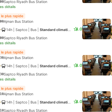
00
Saptco Riyadh Bus Station
les détails
 le plus rapide
00
Ajman Bus Station
4.0
14h
| Saptco
|
Bus
|
Standard climatisé
00
Saptco Riyadh Bus Station
les détails
 le plus rapide
30
Ajman Bus Station
4.0
14h
| Saptco
|
Bus
|
Standard climatisé
30
Saptco Riyadh Bus Station
les détails
 le plus rapide
10
Ajman Bus Station
4.0
14h
| Saptco
|
Bus
|
Standard climatisé
10
Saptco Riyadh Bus Station