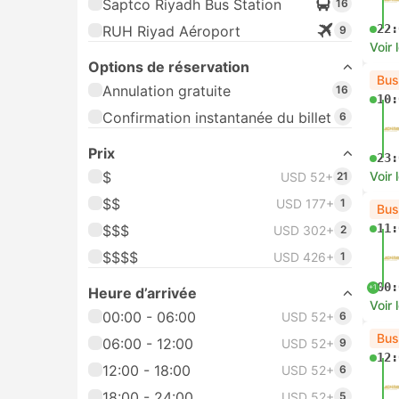
Saptco Riyadh Bus Station
16
22:
RUH Riyad Aéroport
9
Voir 
Options de réservation
Bus
Annulation gratuite
16
10:
Confirmation instantanée du billet
6
Prix
23:
$
Voir 
USD 52+
21
$$
USD 177+
1
Bus
11:
$$$
USD 302+
2
$$$$
USD 426+
1
00:
+1
Heure d’arrivée
Voir 
00:00 - 06:00
USD 52+
6
Bus
06:00 - 12:00
USD 52+
9
12:
12:00 - 18:00
USD 52+
6
18:00 - 24:00
USD 52+
5