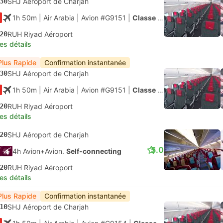
30
SHJ Aéroport de Charjah
1h 50m
| Air Arabia
|
Avion #G9151
|
Classe économique
20
RUH Riyad Aéroport
les détails
Plus Rapide
Confirmation instantanée
30
SHJ Aéroport de Charjah
1h 50m
| Air Arabia
|
Avion #G9151
|
Classe économique
20
RUH Riyad Aéroport
les détails
20
SHJ Aéroport de Charjah
5.0
4h Avion+Avion.
Self-connecting
20
RUH Riyad Aéroport
les détails
Plus Rapide
Confirmation instantanée
10
SHJ Aéroport de Charjah