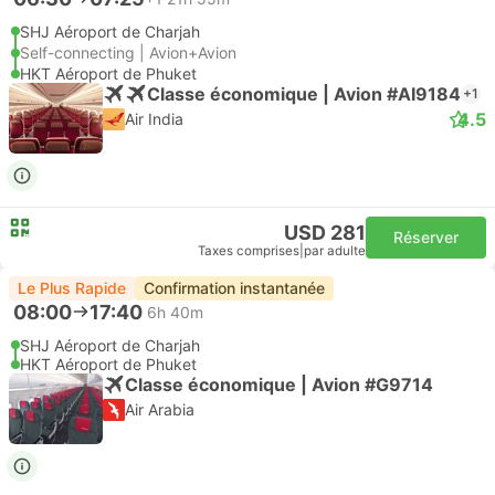
SHJ Aéroport de Charjah
Self-connecting | Avion+Avion
HKT Aéroport de Phuket
Classe économique | Avion #AI9184
+1
4.5
Air India
USD 281
Réserver
Taxes comprises
|
par adulte
Le Plus Rapide
Confirmation instantanée
08:00
17:40
6h 40m
SHJ Aéroport de Charjah
HKT Aéroport de Phuket
Classe économique | Avion #G9714
Air Arabia