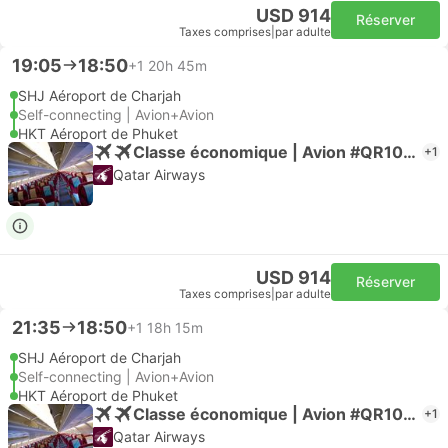
USD 914
Réserver
Taxes comprises
|
par adulte
19:05
18:50
+1
20h 45m
SHJ Aéroport de Charjah
Self-connecting | Avion+Avion
HKT Aéroport de Phuket
Classe économique | Avion #QR1067
+1
Qatar Airways
USD 914
Réserver
Taxes comprises
|
par adulte
21:35
18:50
+1
18h 15m
SHJ Aéroport de Charjah
Self-connecting | Avion+Avion
HKT Aéroport de Phuket
Classe économique | Avion #QR1035
+1
Qatar Airways