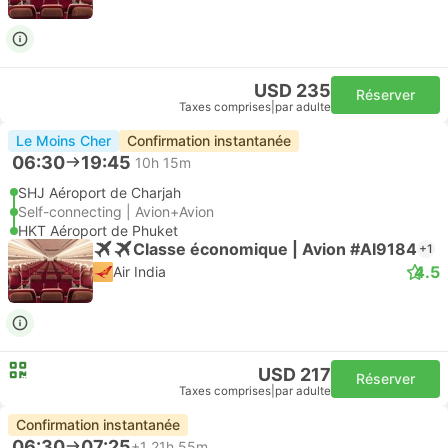
USD 235
Réserver
Taxes comprises
|
par adulte
Le Moins Cher
Confirmation instantanée
06:30
19:45
10h 15m
SHJ Aéroport de Charjah
Self-connecting | Avion+Avion
HKT Aéroport de Phuket
Classe économique | Avion #AI9184
+1
4.5
Air India
USD 217
Réserver
Taxes comprises
|
par adulte
Confirmation instantanée
06:30
07:25
+1
21h 55m