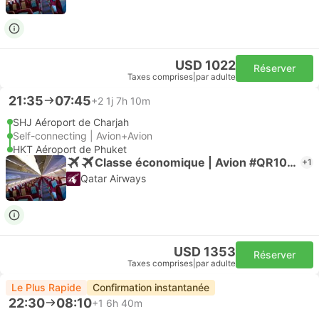
USD 1022
Réserver
Taxes comprises
|
par adulte
21:35
07:45
+2
1j 7h 10m
SHJ Aéroport de Charjah
Self-connecting | Avion+Avion
HKT Aéroport de Phuket
Classe économique | Avion #QR1035
+1
Qatar Airways
USD 1353
Réserver
Taxes comprises
|
par adulte
Le Plus Rapide
Confirmation instantanée
22:30
08:10
+1
6h 40m