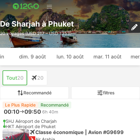
De Sharjah à Phuket
20 voyages (USD 217 – USD 1353)
in
dim. 9 août
lun. 10 août
mar. 11 août
mer
Tout
20
20
Recommandé
filtres
Le Plus Rapide
Recommandé
00:10
09:50
6h 40m
SHJ Aéroport de Charjah
HKT Aéroport de Phuket
Classe économique | Avion #G9699
Air Arabia