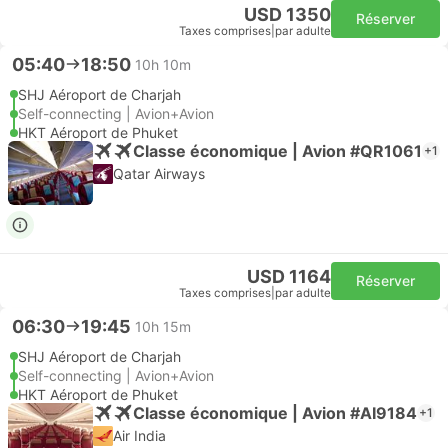
USD 1350
Réserver
Taxes comprises
|
par adulte
05:40
18:50
10h 10m
SHJ Aéroport de Charjah
Self-connecting | Avion+Avion
HKT Aéroport de Phuket
Classe économique | Avion #QR1061
+1
Qatar Airways
USD 1164
Réserver
Taxes comprises
|
par adulte
06:30
19:45
10h 15m
SHJ Aéroport de Charjah
Self-connecting | Avion+Avion
HKT Aéroport de Phuket
Classe économique | Avion #AI9184
+1
Air India