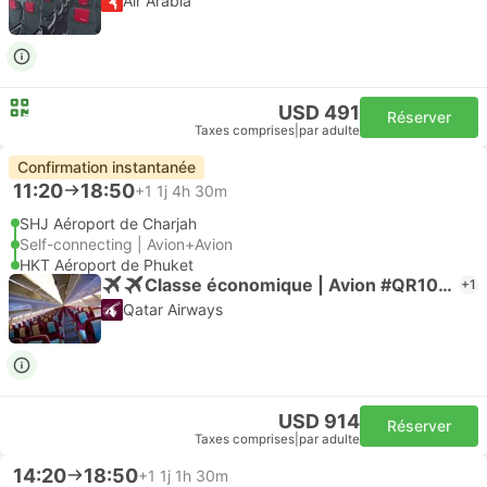
Air Arabia
USD 491
Réserver
Taxes comprises
|
par adulte
Confirmation instantanée
11:20
18:50
+1
1j 4h 30m
SHJ Aéroport de Charjah
Self-connecting | Avion+Avion
HKT Aéroport de Phuket
Classe économique | Avion #QR1039
+1
Qatar Airways
USD 914
Réserver
Taxes comprises
|
par adulte
14:20
18:50
+1
1j 1h 30m