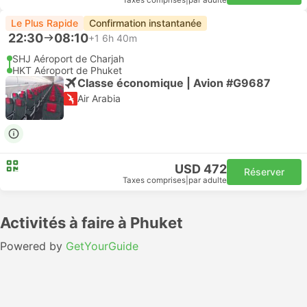
Taxes comprises
|
par adulte
Le Plus Rapide
Confirmation instantanée
22:30
08:10
+1
6h 40m
SHJ Aéroport de Charjah
HKT Aéroport de Phuket
Classe économique | Avion #G9687
Air Arabia
USD 472
Réserver
Taxes comprises
|
par adulte
Activités à faire à Phuket
Powered by
GetYourGuide