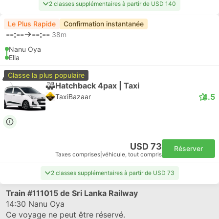
2 classes supplémentaires à partir de USD 140
Le Plus Rapide
Confirmation instantanée
--:--
--:--
38m
Nanu Oya
Ella
Classe la plus populaire
Hatchback 4pax | Taxi
4.5
TaxiBazaar
USD 73
Réserver
Taxes comprises
|
véhicule, tout compris
2 classes supplémentaires à partir de USD 73
Train
#111015
de Sri Lanka Railway
14:30
Nanu Oya
Ce voyage ne peut être réservé.