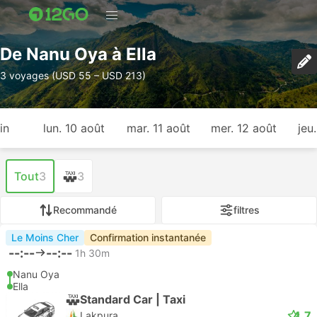
De Nanu Oya à Ella
3 voyages (USD 55 – USD 213)
in
lun. 10 août
mar. 11 août
mer. 12 août
jeu
Tout
3
3
Recommandé
filtres
Le Moins Cher
Confirmation instantanée
--:--
--:--
1h 30m
Nanu Oya
Ella
Standard Car | Taxi
4.7
Lakpura