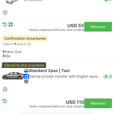
USD 55
Réserver
Taxes comprises
|
véhicule, tout compris
Confirmation instantanée
--:--
--:--
2h
Nanu Oya
Ella
Classe la plus populaire
Standard 3pax | Taxi
4.8
Daytrip private transfer with English speaking driver
USD 110
Réserver
Taxes comprises
|
véhicule, tout compris