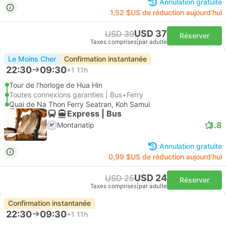
Annulation gratuite
1,52 $US de réduction aujourd’hui
USD 37
USD 39
Réserver
Taxes comprises
|
par adulte
Le Moins Cher
Confirmation instantanée
22:30
09:30
+1
11h
Tour de l'horloge de Hua Hin
Toutes connexions garanties | Bus+Ferry
Quai de Na Thon Ferry Seatran, Koh Samui
Express | Bus
3.8
Montanatip
Annulation gratuite
0,99 $US de réduction aujourd’hui
USD 24
USD 25
Réserver
Taxes comprises
|
par adulte
Confirmation instantanée
22:30
09:30
+1
11h