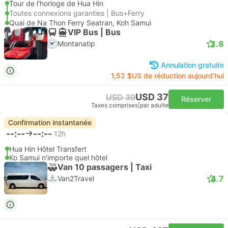
Tour de l'horloge de Hua Hin
Toutes connexions garanties | Bus+Ferry
Quai de Na Thon Ferry Seatran, Koh Samui
VIP Bus | Bus
3.8
Montanatip
Annulation gratuite
1,52 $US de réduction aujourd’hui
USD 37
USD 39
Réserver
Taxes comprises
|
par adulte
Confirmation instantanée
--:--
--:--
12h
Hua Hin Hôtel Transfert
Ko Samui n’importe quel hôtel
Van 10 passagers | Taxi
4.7
Van2Travel