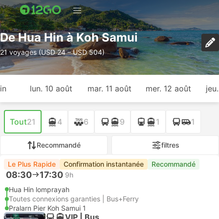
De Hua Hin à Koh Samui
21 voyages (USD 24 – USD 504)
in
lun. 10 août
mar. 11 août
mer. 12 août
jeu
Tout
21
4
6
9
1
1
Recommandé
filtres
Le Plus Rapide
Confirmation instantanée
Recommandé
08:30
17:30
9h
Hua Hin lomprayah
Toutes connexions garanties | Bus+Ferry
Pralarn Pier Koh Samui 1
VIP | Bus