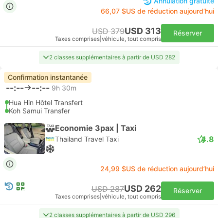
Annulation gratuite
66,07 $US de réduction aujourd’hui
USD 313
USD 379
Réserver
Taxes comprises
|
véhicule, tout compris
2 classes supplémentaires à partir de USD 282
Confirmation instantanée
--:--
--:--
9h 30m
Hua Hin Hôtel Transfert
Koh Samui Transfer
Economie 3pax | Taxi
4.8
Thailand Travel Taxi
24,99 $US de réduction aujourd’hui
USD 262
USD 287
Réserver
Taxes comprises
|
véhicule, tout compris
2 classes supplémentaires à partir de USD 296