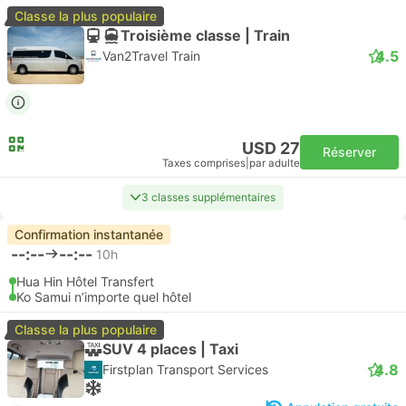
Classe la plus populaire
Troisième classe | Train
4.5
Van2Travel Train
USD 27
Réserver
Taxes comprises
|
par adulte
3 classes supplémentaires
Confirmation instantanée
--:--
--:--
10h
Hua Hin Hôtel Transfert
Ko Samui n’importe quel hôtel
Classe la plus populaire
SUV 4 places | Taxi
4.8
Firstplan Transport Services