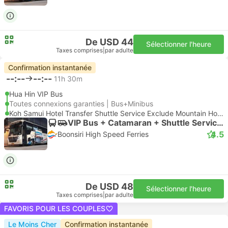
De USD 44
Sélectionner l'heure
Taxes comprises
|
par adulte
Confirmation instantanée
--:--
--:--
11h 30m
Hua Hin VIP Bus
Toutes connexions garanties | Bus+Minibus
Koh Samui Hotel Transfer Shuttle Service Exclude Mountain Hotel
VIP Bus + Catamaran + Shuttle Service (Exclude Mountain Hotel) | Bus
4.5
Boonsiri High Speed Ferries
De USD 48
Sélectionner l'heure
Taxes comprises
|
par adulte
FAVORIS POUR LES COUPLES
Le Moins Cher
Confirmation instantanée