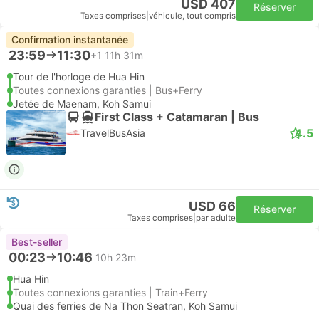
USD 407
Réserver
Taxes comprises
|
véhicule, tout compris
Confirmation instantanée
23:59
11:30
+1
11h 31m
Tour de l'horloge de Hua Hin
Toutes connexions garanties | Bus+Ferry
Jetée de Maenam, Koh Samui
First Class + Catamaran | Bus
4.5
TravelBusAsia
USD 66
Réserver
Taxes comprises
|
par adulte
Best-seller
00:23
10:46
10h 23m
Hua Hin
Toutes connexions garanties | Train+Ferry
Quai des ferries de Na Thon Seatran, Koh Samui