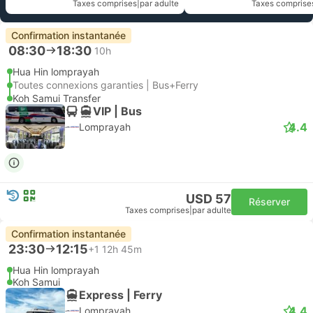
Taxes comprises
|
par adulte
Taxes comprise
Confirmation instantanée
08:30
18:30
10h
Hua Hin lomprayah
Toutes connexions garanties | Bus+Ferry
Koh Samui Transfer
VIP | Bus
4.4
Lomprayah
USD 57
Réserver
Taxes comprises
|
par adulte
Confirmation instantanée
23:30
12:15
+1
12h 45m
Hua Hin lomprayah
Koh Samui
Express | Ferry
4.4
Lomprayah