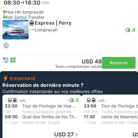
08:30
18:30
10h
Hua Hin lomprayah
Koh Samui Transfer
Express | Ferry
4.4
Lomprayah
USD 48
Réserver
Taxes comprises
|
par adulte
Instantané
Réservation de dernière minute ?
Confirmation instantanée sur nos meilleures offres
4.5
22:30
Tour de l'horloge de Hua Hin
23:59
10h
Toutes connexions garanties
11h 31m
Toutes connexions ga
08:30
Quai des ferries de Na Thon Seatran, Koh Samui
11:30
+ 1 jour
Arrivée le mer. 12 août
+ 1 jour
Arrivée le mer. 12 aoû
USD 27
U