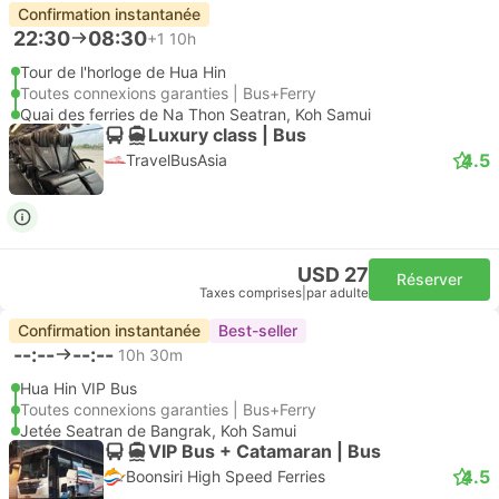
Confirmation instantanée
22:30
08:30
+1
10h
Tour de l'horloge de Hua Hin
Toutes connexions garanties | Bus+Ferry
Quai des ferries de Na Thon Seatran, Koh Samui
Luxury class | Bus
4.5
TravelBusAsia
USD 27
Réserver
Taxes comprises
|
par adulte
Confirmation instantanée
Best-seller
--:--
--:--
10h 30m
Hua Hin VIP Bus
Toutes connexions garanties | Bus+Ferry
Jetée Seatran de Bangrak, Koh Samui
VIP Bus + Catamaran | Bus
4.5
Boonsiri High Speed Ferries