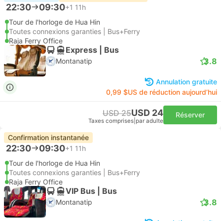
22:30
09:30
+1
11h
Tour de l'horloge de Hua Hin
Toutes connexions garanties | Bus+Ferry
Raja Ferry Office
Express | Bus
3.8
Montanatip
Annulation gratuite
0,99 $US de réduction aujourd’hui
USD 24
USD 25
Réserver
Taxes comprises
|
par adulte
Confirmation instantanée
22:30
09:30
+1
11h
Tour de l'horloge de Hua Hin
Toutes connexions garanties | Bus+Ferry
Raja Ferry Office
VIP Bus | Bus
3.8
Montanatip