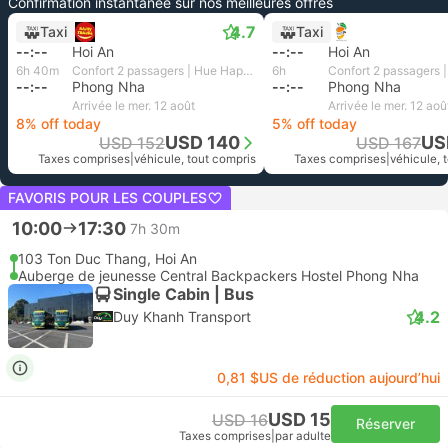
Confirmation instantanée sur nos meilleures offres
4.7
Taxi
Taxi
--:--
Hoi An
--:--
Hoi An
6h 40m
Confort 2 passagers | Hue Happy Travel
6h
--:--
Phong Nha
--:--
Phong Nha
Arrivée le mer. 12 août
Arrivée le mer. 12 aoû
8% off today
5% off today
USD 140
US
USD 152
USD 167
Taxes comprises
|
véhicule, tout compris
Taxes comprises
|
véhicule, 
FAVORIS POUR LES COUPLES
10:00
17:30
7h 30m
103 Ton Duc Thang, Hoi An
Auberge de jeunesse Central Backpackers Hostel Phong Nha
Single Cabin | Bus
4.2
Duy Khanh Transport
0,81 $US de réduction aujourd’hui
USD 15
USD 16
Réserver
Taxes comprises
|
par adulte