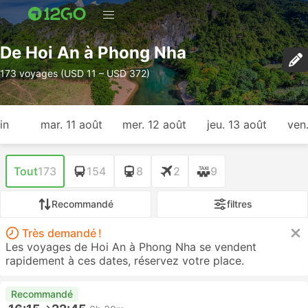
De Hoi An à Phong Nha
173 voyages (USD 11 – USD 372)
in
mar. 11 août
mer. 12 août
jeu. 13 août
ven
Tout
173
154
8
2
9
Recommandé
filtres
Très demandé !
Les voyages de Hoi An à Phong Nha se vendent
rapidement à ces dates, réservez votre place.
Recommandé