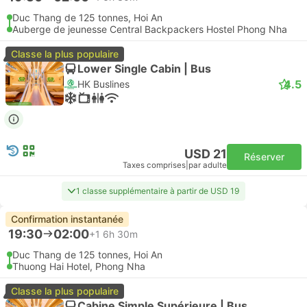
Duc Thang de 125 tonnes, Hoi An
Auberge de jeunesse Central Backpackers Hostel Phong Nha
Classe la plus populaire
Lower Single Cabin | Bus
4.5
HK Buslines
USD 21
Réserver
Taxes comprises
|
par adulte
1 classe supplémentaire à partir de USD 19
Confirmation instantanée
19:30
02:00
+1
6h 30m
Duc Thang de 125 tonnes, Hoi An
Thuong Hai Hotel, Phong Nha
Classe la plus populaire
Cabine Simple Supérieure | Bus