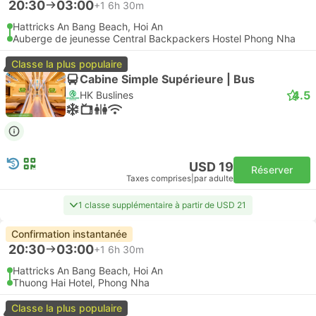
20:30
03:00
+1
6h 30m
Hattricks An Bang Beach, Hoi An
Auberge de jeunesse Central Backpackers Hostel Phong Nha
Classe la plus populaire
Cabine Simple Supérieure | Bus
4.5
HK Buslines
USD 19
Réserver
Taxes comprises
|
par adulte
1 classe supplémentaire à partir de USD 21
Confirmation instantanée
20:30
03:00
+1
6h 30m
Hattricks An Bang Beach, Hoi An
Thuong Hai Hotel, Phong Nha
Classe la plus populaire