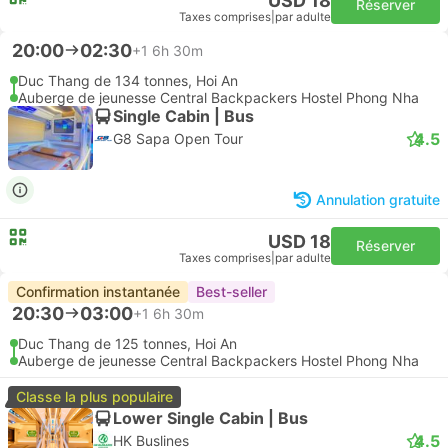
USD 18
Réserver
Taxes comprises
|
par adulte
20:00
02:30
+1
6h 30m
Duc Thang de 134 tonnes, Hoi An
Auberge de jeunesse Central Backpackers Hostel Phong Nha
Single Cabin | Bus
4.5
G8 Sapa Open Tour
Annulation gratuite
USD 18
Réserver
Taxes comprises
|
par adulte
Confirmation instantanée
Best-seller
20:30
03:00
+1
6h 30m
Duc Thang de 125 tonnes, Hoi An
Auberge de jeunesse Central Backpackers Hostel Phong Nha
Classe la plus populaire
Lower Single Cabin | Bus
4.5
HK Buslines