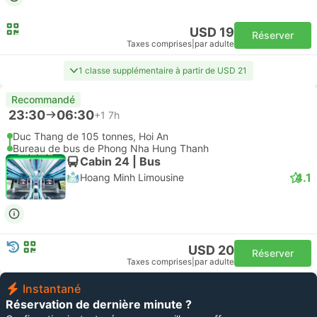
USD 19
Réserver
Taxes comprises
|
par adulte
1 classe supplémentaire à partir de USD 21
Recommandé
23:30
06:30
+1
7h
Duc Thang de 105 tonnes, Hoi An
Bureau de bus de Phong Nha Hung Thanh
Cabin 24 | Bus
4.1
Hoang Minh Limousine
USD 20
Réserver
Taxes comprises
|
par adulte
Instantané
Réservation de dernière minute ?