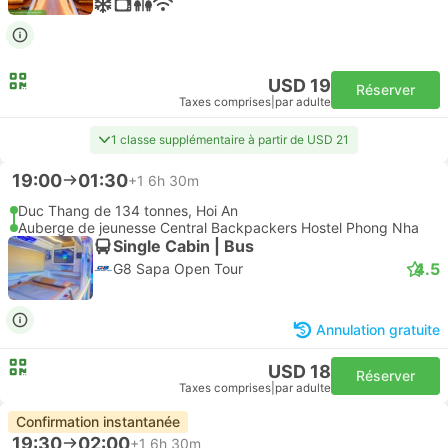
USD 19
Réserver
Taxes comprises
|
par adulte
1 classe supplémentaire à partir de USD 21
19:00
01:30
+1
6h 30m
Duc Thang de 134 tonnes, Hoi An
Auberge de jeunesse Central Backpackers Hostel Phong Nha
Single Cabin | Bus
4.5
G8 Sapa Open Tour
Annulation gratuite
USD 18
Réserver
Taxes comprises
|
par adulte
Confirmation instantanée
19:30
02:00
+1
6h 30m