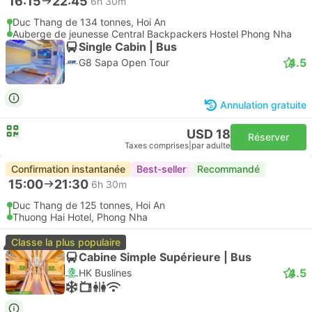
16:15
22:45
6h 30m
Duc Thang de 134 tonnes, Hoi An
Auberge de jeunesse Central Backpackers Hostel Phong Nha
Single Cabin | Bus
4.5
G8 Sapa Open Tour
Annulation gratuite
USD 18
Réserver
Taxes comprises
|
par adulte
Confirmation instantanée
Best-seller
Recommandé
15:00
21:30
6h 30m
Duc Thang de 125 tonnes, Hoi An
Thuong Hai Hotel, Phong Nha
Classe la plus populaire
Cabine Simple Supérieure | Bus
4.5
HK Buslines