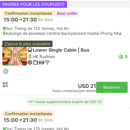
FAVORIS POUR LES COUPLES
Confirmation instantanée
Best-seller
15:00
21:30
6h 30m
Duc Thang de 125 tonnes, Hoi An
Auberge de jeunesse Central Backpackers Hostel Phong Nha
Classe la plus populaire
Lower Single Cabin | Bus
4.5
HK Buslines
USD 21
Réserver
Taxes comprises
|
par adulte
1 classe supplémentaire à partir de USD 19
Confirmation instantanée
15:00
21:30
6h 30m
Duc Thang de 125 tonnes, Hoi An