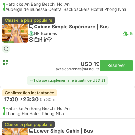
Hattricks An Bang Beach, Hoi An
Auberge de jeunesse Central Backpackers Hostel Phong Nha
Classe la plus populaire
Cabine Simple Supérieure | Bus
4.5
HK Buslines
USD 19
Réserver
Taxes comprises
|
par adulte
1 classe supplémentaire à partir de USD 21
Confirmation instantanée
17:00
23:30
6h 30m
Hattricks An Bang Beach, Hoi An
Thuong Hai Hotel, Phong Nha
Classe la plus populaire
Lower Single Cabin | Bus