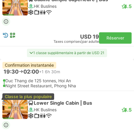
4.5
HK Buslines
USD 19
Réserver
Taxes comprises
|
par adulte
1 classe supplémentaire à partir de USD 21
Confirmation instantanée
19:30
02:00
+1
6h 30m
Duc Thang de 125 tonnes, Hoi An
Night Street Restaurant, Phong Nha
Classe la plus populaire
Lower Single Cabin | Bus
4.5
HK Buslines