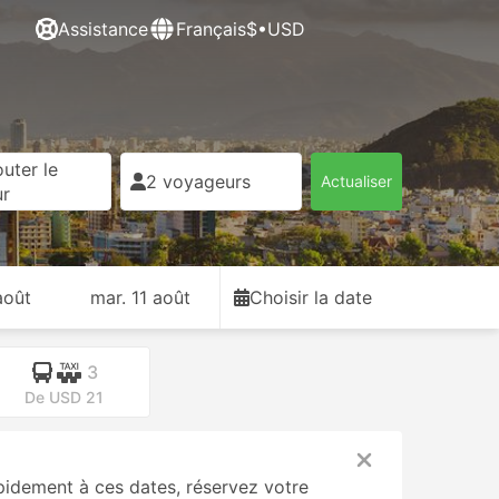
Assistance
Français
$•USD
uter le
2 voyageurs
Actualiser
ur
août
mar. 11 août
Choisir la date
3
De USD 21
pidement à ces dates, réservez votre