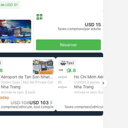
r de USD 31
USD 15
Taxes comprises
|
par adulte
Réserver
i
Taxi
+1
+1
.8
4.8
Aéroport de Tan Son Nhat, Hô Chi Minh-Ville
--:--
Ho Chi Minh Aéroport
Sedan 3pax | Mui Ne Private Car
6h
Confort 3 passagers | Muine Express
Nha Trang
--:--
Nha Trang
Arrivée le sam. 8 août
Arrivée le sam. 8 août
today
USD 108
USD 103
USD 154
 comprises
|
véhicule, tout compris
Taxes comprises
|
véhicule, tout compris