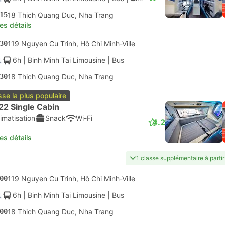
15
18 Thich Quang Duc, Nha Trang
les détails
30
119 Nguyen Cu Trinh, Hô Chi Minh-Ville
6h
| Binh Minh Tai Limousine
|
Bus
30
18 Thich Quang Duc, Nha Trang
sse la plus populaire
22 Single Cabin
imatisation
Snack
Wi-Fi
4.2
les détails
1 classe supplémentaire à parti
00
119 Nguyen Cu Trinh, Hô Chi Minh-Ville
6h
| Binh Minh Tai Limousine
|
Bus
00
18 Thich Quang Duc, Nha Trang