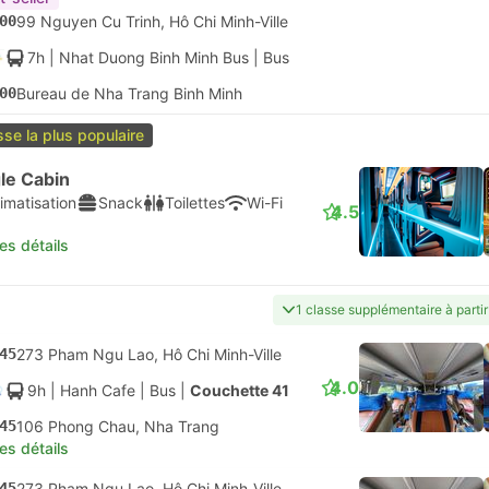
00
99 Nguyen Cu Trinh, Hô Chi Minh-Ville
7h
| Nhat Duong Binh Minh Bus
|
Bus
00
Bureau de Nha Trang Binh Minh
sse la plus populaire
le Cabin
imatisation
Snack
Toilettes
Wi-Fi
4.5
les détails
1 classe supplémentaire à parti
45
273 Pham Ngu Lao, Hô Chi Minh-Ville
4.0
9h
| Hanh Cafe
|
Bus
|
Couchette 41
45
106 Phong Chau, Nha Trang
les détails
45
273 Pham Ngu Lao, Hô Chi Minh-Ville