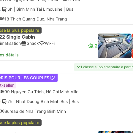
6h
| Binh Minh Tai Limousine
|
Bus
00
18 Thich Quang Duc, Nha Trang
sse la plus populaire
22 Single Cabin
imatisation
Snack
Wi-Fi
4.2
les détails
1 classe supplémentaire à parti
ORIS POUR LES COUPLES
t-seller
30
99 Nguyen Cu Trinh, Hô Chi Minh-Ville
7h
| Nhat Duong Binh Minh Bus
|
Bus
30
Bureau de Nha Trang Binh Minh
sse la plus populaire