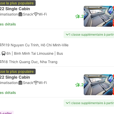
sse la plus populaire
22 Single Cabin
imatisation
Snack
Wi-Fi
4.2
les détails
1 classe supplémentaire à parti
15
119 Nguyen Cu Trinh, Hô Chi Minh-Ville
6h
| Binh Minh Tai Limousine
|
Bus
15
18 Thich Quang Duc, Nha Trang
sse la plus populaire
22 Single Cabin
imatisation
Snack
Wi-Fi
4.2
les détails
1 classe supplémentaire à parti
t-seller