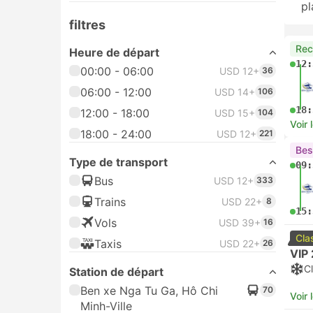
pl
filtres
Re
Heure de départ
12:
00:00 - 06:00
USD 12+
36
06:00 - 12:00
USD 14+
106
18:
12:00 - 18:00
USD 15+
104
Voir 
18:00 - 24:00
USD 12+
221
Bes
Type de transport
09:
Bus
USD 12+
333
Trains
USD 22+
8
15:
Vols
USD 39+
16
Cla
Taxis
USD 22+
26
VIP 
Cl
Station de départ
Ben xe Nga Tu Ga, Hô Chi
70
Voir 
Minh-Ville