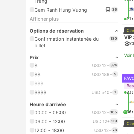
Trang
Cam Ranh Hung Vuong
36
Afficher plus
11:
Options de réservation
Cla
VIP 
Confirmation instantanée du
180
Cl
billet
Voir 
Prix
$
USD 12+
374
$$
USD 188+
5
FAV
$$$
Bes
$$$$
USD 540+
1
23:
Heure d’arrivée
00:00 - 06:00
06:
USD 12+
165
+1
06:00 - 12:00
USD 12+
119
Cla
12:00 - 18:00
USD 12+
78