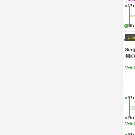
17:
00:
+1
Cla
Sing
Cl
Voir 
07:
16:
Voir 
07: