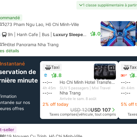
1 classe supplémentaire à parti
commandé
15
273 Pham Ngu Lao, Hô Chi Minh-Ville
4.0
9h
| Hanh Cafe
|
Bus
|
Luxury Sleeper 34
15
Hôtel Panorama Nha Trang
les détails
Instantané
Taxi
Tax
+1
servation de
4.8
4
rnière minute
--:--
Ho Chi Minh Hotel Transfer, Hô Chi Minh-Ville
--:--
4h 45m
SUV 5 passagers | Mixi Travel
4h 44m
--:--
Nha Trang
--:--
irmation
Arrivée le sam. 8 août
antanée sur nos
2% off today
5% off 
leures offres
USD 120
USD 107
Taxes comprises
|
véhicule, tout compris
Taxes
t-seller
00
119 Nguyen Cu Trinh, Hô Chi Minh-Ville