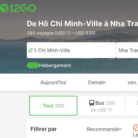
De Hô Chi Minh-Ville à Nha Tr
380 voyages (USD 11 – USD 539)
Hô Chi Minh-Ville
Nha Tra
Hébergement
Aujourd’hui
Demain
ven.
Bus
330
Tout
380
De USD 11
Filtrer par
Recommandé
Le