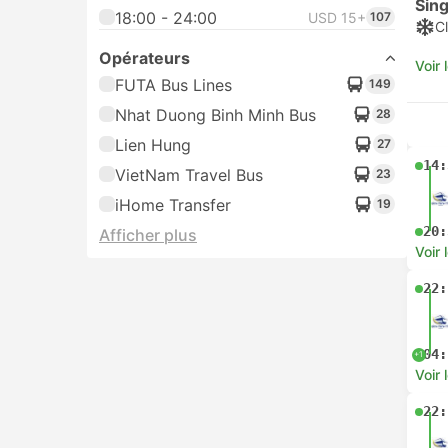
Sing
18:00 - 24:00
USD 15+
107
Cl
Opérateurs
Voir 
FUTA Bus Lines
149
Nhat Duong Binh Minh Bus
28
Lien Hung
27
14:
VietNam Travel Bus
23
iHome Transfer
19
20:
Afficher plus
Voir 
22:
04:
+1
Voir 
22: