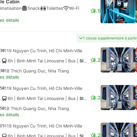
le Cabin
imatisation
Snack
Toilettes
Wi-Fi
4.5
les détails
1 classe supplémentaire à parti
30
119 Nguyen Cu Trinh, Hô Chi Minh-Ville
4.2
6h
| Binh Minh Tai Limousine
|
Bus
|
Sleeper 32
30
18 Thich Quang Duc, Nha Trang
les détails
50
119 Nguyen Cu Trinh, Hô Chi Minh-Ville
4.2
6h
| Binh Minh Tai Limousine
|
Bus
|
Sleeper 32
50
18 Thich Quang Duc, Nha Trang
les détails
15
119 Nguyen Cu Trinh, Hô Chi Minh-Ville
4.2
6h
| Binh Minh Tai Limousine
|
Bus
|
Sleeper 32