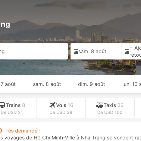
ang
+ Ajo
ng
sam. 8 août
reto
 7 août
sam. 8 août
dim. 9 août
lun. 10 
Trains
8
Vols
16
Taxis
23
De USD 21
De USD 38
De USD 100
Très demandé !
s voyages de Hô Chi Minh-Ville à Nha Trang se vendent ra