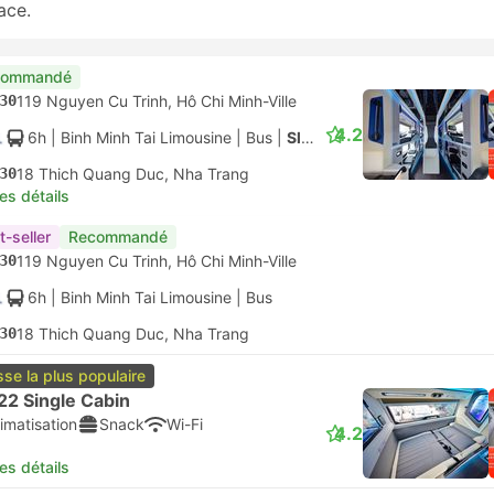
ace.
commandé
30
119 Nguyen Cu Trinh, Hô Chi Minh-Ville
4.2
6h
| Binh Minh Tai Limousine
|
Bus
|
Sleeper 32
30
18 Thich Quang Duc, Nha Trang
les détails
t-seller
Recommandé
30
119 Nguyen Cu Trinh, Hô Chi Minh-Ville
6h
| Binh Minh Tai Limousine
|
Bus
30
18 Thich Quang Duc, Nha Trang
sse la plus populaire
22 Single Cabin
imatisation
Snack
Wi-Fi
4.2
les détails