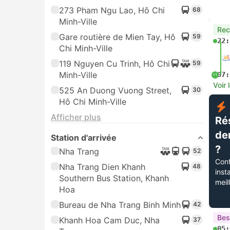
273 Pham Ngu Lao, Hô Chi
68
Minh-Ville
Re
Gare routière de Mien Tay, Hô
59
22:
Chi Minh-Ville
119 Nguyen Cu Trinh, Hô Chi
59
Minh-Ville
07:
+1
Voir 
525 An Duong Vuong Street,
30
Hô Chi Minh-Ville
Afficher plus
Ré
de
Station d'arrivée
?
Nha Trang
52
Conf
Nha Trang Dien Khanh
48
inst
Southern Bus Station, Khanh
meil
Hoa
Bureau de Nha Trang Binh Minh
42
Bes
Khanh Hoa Cam Duc, Nha
37
05: