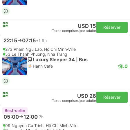
USD 15
Réserver
Taxes comprises
|
par adulte
22:15
07:15
+1
9h
273 Pham Ngu Lao, Hô Chi Minh-Ville
53 Le Thanh Phuong, Nha Trang
Luxury Sleeper 34 | Bus
4.0
Hanh Cafe
USD 26
Réserver
Taxes comprises
|
par adulte
Best-seller
05:00
12:00
7h
99 Nguyen Cu Trinh, Hô Chi Minh-Ville