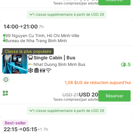
Taxes comprises
|
par adulte
1 classe supplémentaire à partir de USD 29
14:00
21:00
7h
99 Nguyen Cu Trinh, Hô Chi Minh-Ville
Bureau de Nha Trang Binh Minh
Classe la plus populaire
Single Cabin | Bus
4.5
Nhat Duong Binh Minh Bus
1,08 $US de réduction aujourd’hui
USD 20
USD 21
Réserver
Taxes comprises
|
par adulte
1 classe supplémentaire à partir de USD 29
Best-seller
22:15
05:15
+1
7h