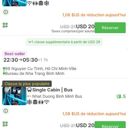
1,08 $US de réduction aujourd’hui
USD 20
USD 21
Réserver
Taxes comprises
|
par adulte
1 classe supplémentaire à partir de USD 29
Best-seller
22:30
05:30
+1
7h
99 Nguyen Cu Trinh, Hô Chi Minh-Ville
Bureau de Nha Trang Binh Minh
Classe la plus populaire
Single Cabin | Bus
4.5
Nhat Duong Binh Minh Bus
1,08 $US de réduction aujourd’hui
USD 20
USD 21
Réserver