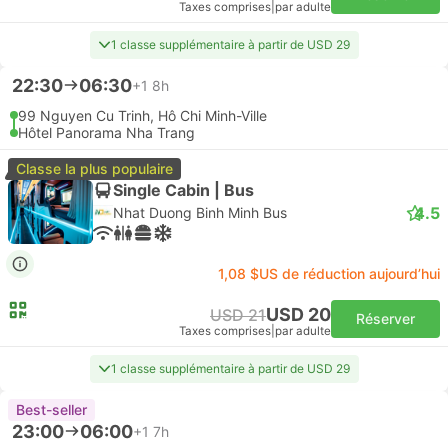
Taxes comprises
|
par adulte
1 classe supplémentaire à partir de USD 29
22:30
06:30
+1
8h
99 Nguyen Cu Trinh, Hô Chi Minh-Ville
Hôtel Panorama Nha Trang
Classe la plus populaire
Single Cabin | Bus
4.5
Nhat Duong Binh Minh Bus
1,08 $US de réduction aujourd’hui
USD 20
USD 21
Réserver
Taxes comprises
|
par adulte
1 classe supplémentaire à partir de USD 29
Best-seller
23:00
06:00
+1
7h