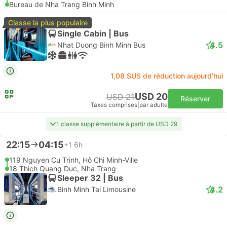
Bureau de Nha Trang Binh Minh
Classe la plus populaire
Single Cabin | Bus
4.5
Nhat Duong Binh Minh Bus
1,08 $US de réduction aujourd’hui
USD 20
USD 21
Réserver
Taxes comprises
|
par adulte
1 classe supplémentaire à partir de USD 29
22:15
04:15
+1
6h
119 Nguyen Cu Trinh, Hô Chi Minh-Ville
18 Thich Quang Duc, Nha Trang
Sleeper 32 | Bus
4.2
Binh Minh Tai Limousine