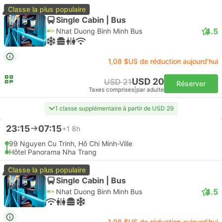
Classe la plus populaire
Single Cabin | Bus
4.5
Nhat Duong Binh Minh Bus
1,08 $US de réduction aujourd’hui
USD 20
USD 21
Réserver
Taxes comprises
|
par adulte
1 classe supplémentaire à partir de USD 29
23:15
07:15
+1
8h
99 Nguyen Cu Trinh, Hô Chi Minh-Ville
Hôtel Panorama Nha Trang
Classe la plus populaire
Single Cabin | Bus
4.5
Nhat Duong Binh Minh Bus
1,08 $US de réduction aujourd’hui