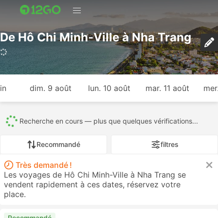
De Hô Chi Minh-Ville à Nha Trang
404 voyages (USD 11 – USD 588)
in
dim. 9 août
lun. 10 août
mar. 11 août
mer
Tout
404
332
14
31
24
3
Recommandé
filtres
Très demandé !
Les voyages de Hô Chi Minh-Ville à Nha Trang se
vendent rapidement à ces dates, réservez votre
place.
Recommandé