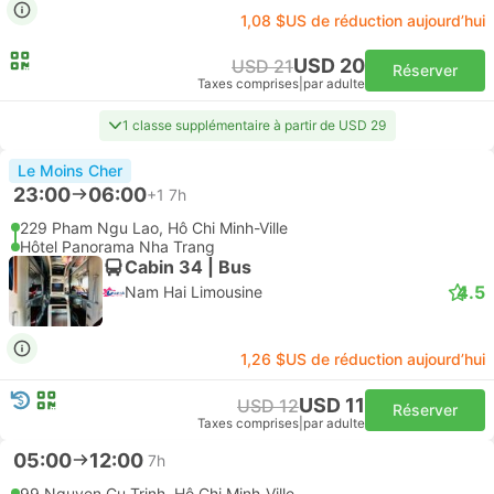
1,08 $US de réduction aujourd’hui
USD 20
USD 21
Réserver
Taxes comprises
|
par adulte
1 classe supplémentaire à partir de USD 29
Le Moins Cher
23:00
06:00
+1
7h
229 Pham Ngu Lao, Hô Chi Minh-Ville
Hôtel Panorama Nha Trang
Cabin 34 | Bus
4.5
Nam Hai Limousine
1,26 $US de réduction aujourd’hui
USD 11
USD 12
Réserver
Taxes comprises
|
par adulte
05:00
12:00
7h
99 Nguyen Cu Trinh, Hô Chi Minh-Ville