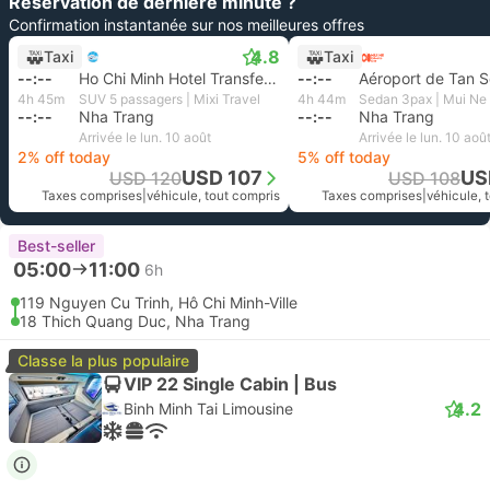
Réservation de dernière minute ?
Confirmation instantanée sur nos meilleures offres
4.8
Taxi
Taxi
--:--
Ho Chi Minh Hotel Transfer, Hô Chi Minh-Ville
--:--
4h 45m
SUV 5 passagers | Mixi Travel
4h 44m
Sedan 3pax | Mui Ne 
--:--
Nha Trang
--:--
Nha Trang
Arrivée le lun. 10 août
Arrivée le lun. 10 aoû
2% off today
5% off today
USD 107
US
USD 120
USD 108
Taxes comprises
|
véhicule, tout compris
Taxes comprises
|
véhicule, 
Best-seller
05:00
11:00
6h
119 Nguyen Cu Trinh, Hô Chi Minh-Ville
18 Thich Quang Duc, Nha Trang
Classe la plus populaire
VIP 22 Single Cabin | Bus
4.2
Binh Minh Tai Limousine