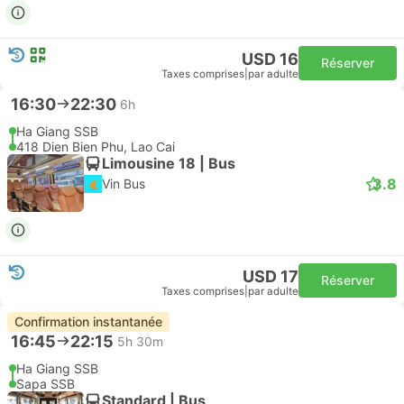
USD 16
Réserver
Taxes comprises
|
par adulte
16:30
22:30
6h
Ha Giang SSB
418 Dien Bien Phu, Lao Cai
Limousine 18 | Bus
3.8
Vin Bus
USD 17
Réserver
Taxes comprises
|
par adulte
Confirmation instantanée
16:45
22:15
5h 30m
Ha Giang SSB
Sapa SSB
Standard | Bus