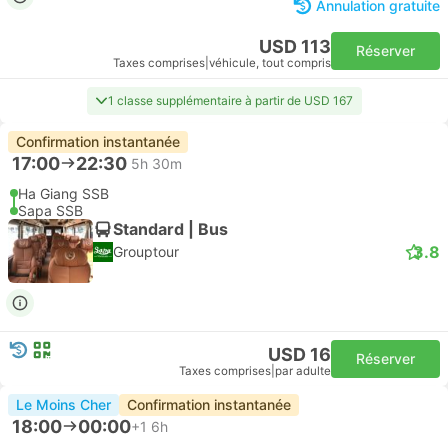
Annulation gratuite
USD 113
Réserver
Taxes comprises
|
véhicule, tout compris
1 classe supplémentaire à partir de USD 167
Confirmation instantanée
17:00
22:30
5h 30m
Ha Giang SSB
Sapa SSB
Standard | Bus
3.8
Grouptour
USD 16
Réserver
Taxes comprises
|
par adulte
Le Moins Cher
Confirmation instantanée
18:00
00:00
+1
6h