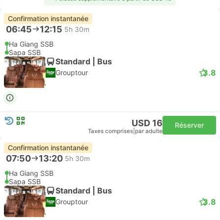
Confirmation instantanée
06:45
12:15
5h 30m
Ha Giang SSB
Sapa SSB
Standard | Bus
3.8
Grouptour
USD 16
Réserver
Taxes comprises
|
par adulte
Confirmation instantanée
07:50
13:20
5h 30m
Ha Giang SSB
Sapa SSB
Standard | Bus
3.8
Grouptour