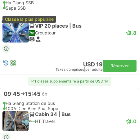
Ha Giang SSB
Sapa SSB
Classe la plus populaire
VIP 20 places | Bus
3.8
Grouptour
USD 19
Réserver
Taxes comprises
|
par adulte
1 classe supplémentaire à partir de USD 14
09:45
15:45
6h
Ha Giang Station de bus
100A Dien Bien Phu, Sapa
Cabin 34 | Bus
4.0
HT Travel