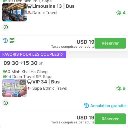
599 Dien Bien Phu, Sapa
Limousine 13 | Bus
4.4
Daiichi Travel
USD 19
Réserver
Taxes comprises
|
par adulte
FAVORIS POUR LES COUPLES
09:30
15:30
6h
60 Minh Khai Ha Giang
Ket Doan Travel SP, Sapa
VIP 34 | Bus
3+
3.9
Sapa Ethnic Travel
Annulation gratuite
USD 19
Réserver
Taxes comprises
|
par adulte