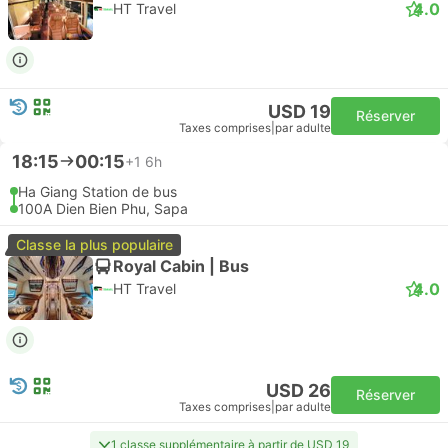
4.0
HT Travel
USD 19
Réserver
Taxes comprises
|
par adulte
18:15
00:15
+1
6h
Ha Giang Station de bus
100A Dien Bien Phu, Sapa
Classe la plus populaire
Royal Cabin | Bus
4.0
HT Travel
USD 26
Réserver
Taxes comprises
|
par adulte
1 classe supplémentaire à partir de USD 19