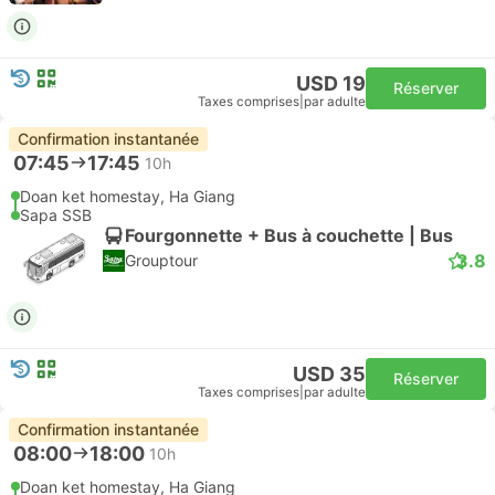
USD 19
Réserver
Taxes comprises
|
par adulte
Confirmation instantanée
07:45
17:45
10h
Doan ket homestay, Ha Giang
Sapa SSB
Fourgonnette + Bus à couchette | Bus
3.8
Grouptour
USD 35
Réserver
Taxes comprises
|
par adulte
Confirmation instantanée
08:00
18:00
10h
Doan ket homestay, Ha Giang