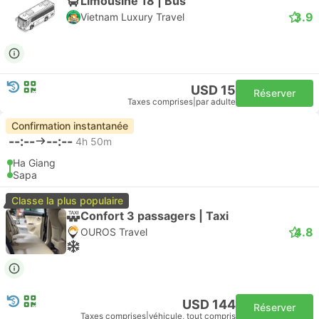
Limousine 18 | Bus
3.9
Vietnam Luxury Travel
USD 15
Réserver
Taxes comprises
|
par adulte
Confirmation instantanée
--:--
--:--
4h 50m
Ha Giang
Sapa
Classe la plus populaire
Confort 3 passagers | Taxi
4.8
OUROS Travel
USD 144
Réserver
Taxes comprises
|
véhicule, tout compris