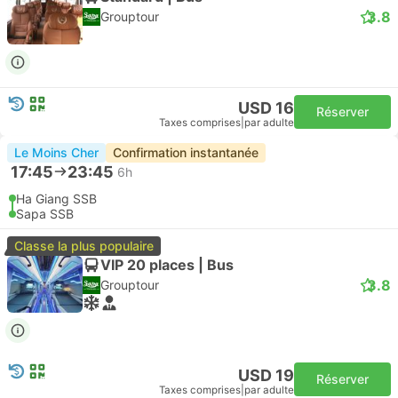
3.8
Grouptour
USD 16
Réserver
Taxes comprises
|
par adulte
Le Moins Cher
Confirmation instantanée
17:45
23:45
6h
Ha Giang SSB
Sapa SSB
Classe la plus populaire
VIP 20 places | Bus
3.8
Grouptour
USD 19
Réserver
Taxes comprises
|
par adulte