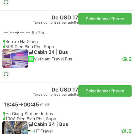
De USD 17
Sélectionner l'heure
Taxes comprises
|
par adulte
--:--
--:--
6h 25m
Ben xe Ha Giang
599 Dien Bien Phu, Sapa
Cabin 24 | Bus
4.2
VietNam Travel Bus
De USD 17
Sélectionner l'heure
Taxes comprises
|
par adulte
18:45
00:45
+1
6h
Ha Giang Station de bus
100A Dien Bien Phu, Sapa
Cabin 34 | Bus
4.0
HT Travel