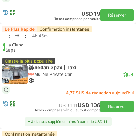
USD 19
Réserver
Taxes comprises
|
par adulte
Le Plus Rapide
Confirmation instantanée
--:--
--:--
4h 45m
Ha Giang
Sapa
Classe la plus populaire
Sedan 3pax | Taxi
4.8
Mui Ne Private Car
4,77 $US de réduction aujourd’hui
USD 106
USD 111
Réserver
Taxes comprises
|
véhicule, tout compris
3 classes supplémentaires à partir de USD 111
Confirmation instantanée