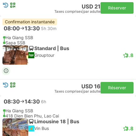
USD 21
Réserver
Taxes comprises
|
par adulte
Confirmation instantanée
08:00
13:30
5h 30m
Ha Giang SSB
Sapa SSB
Standard | Bus
3.8
Grouptour
USD 16
Réserver
Taxes comprises
|
par adulte
08:30
14:30
6h
Ha Giang SSB
418 Dien Bien Phu, Lao Cai
Limousine 18 | Bus
3.8
Vin Bus