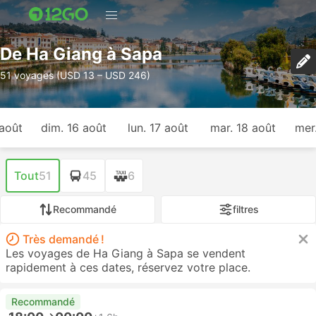
De Ha Giang à Sapa
51 voyages (USD 13 – USD 246)
août
dim. 16 août
lun. 17 août
mar. 18 août
mer
Tout
51
45
6
Recommandé
filtres
Très demandé !
Les voyages de Ha Giang à Sapa se vendent
rapidement à ces dates, réservez votre place.
Recommandé