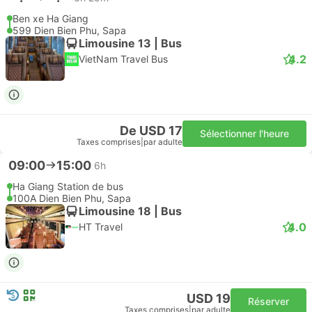
Ben xe Ha Giang
599 Dien Bien Phu, Sapa
Limousine 13 | Bus
4.2
VietNam Travel Bus
De USD 17
Sélectionner l'heure
Taxes comprises
|
par adulte
09:00
15:00
6h
Ha Giang Station de bus
100A Dien Bien Phu, Sapa
Limousine 18 | Bus
4.0
HT Travel
USD 19
Réserver
Taxes comprises
|
par adulte