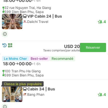
18:00
00:00
+1
6h
32 rue Nguyen Trai, Ha Giang
599 Dien Bien Phu, Sapa
VIP Cabin 24 | Bus
4.4
Daiichi Travel
USD 20
Réserver
Taxes comprises
|
par adulte
Le Moins Cher
Best-seller
Recommandé
18:00
00:00
+1
6h
100 Tran Phu Ha Giang
599 Dien Bien Phu, Sapa
Classe la plus populaire
Cabin 34 | Bus
4.4
Bang Phan