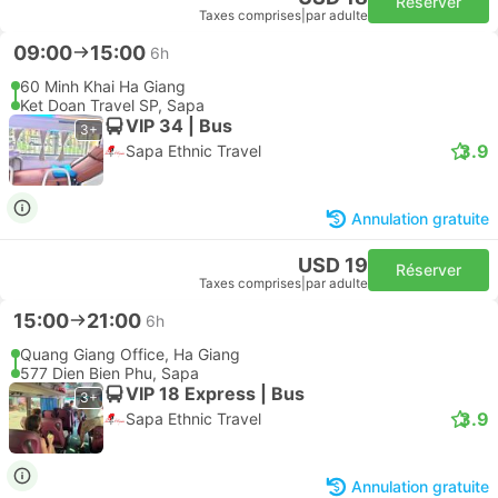
Réserver
Taxes comprises
|
par adulte
09:00
15:00
6h
60 Minh Khai Ha Giang
Ket Doan Travel SP, Sapa
VIP 34 | Bus
3+
3.9
Sapa Ethnic Travel
Annulation gratuite
USD 19
Réserver
Taxes comprises
|
par adulte
15:00
21:00
6h
Quang Giang Office, Ha Giang
577 Dien Bien Phu, Sapa
VIP 18 Express | Bus
3+
3.9
Sapa Ethnic Travel
Annulation gratuite