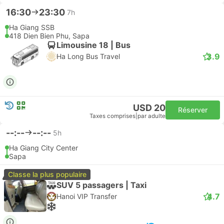
16:30
23:30
7h
Ha Giang SSB
418 Dien Bien Phu, Sapa
Limousine 18 | Bus
3.9
Ha Long Bus Travel
USD 20
Réserver
Taxes comprises
|
par adulte
--:--
--:--
5h
Ha Giang City Center
Sapa
Classe la plus populaire
SUV 5 passagers | Taxi
4.7
Hanoi VIP Transfer