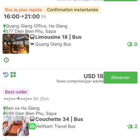
Bus le plus rapide
Confirmation instantanée
16:00
21:00
5h
Quang Giang Office, Ha Giang
577 Dien Bien Phu, Sapa
Limousine 18 | Bus
3.0
Quang Giang Bus
USD 18
Réserver
Taxes comprises
|
par adulte
Best-seller
--:--
--:--
6h 25m
Ben xe Ha Giang
599 Dien Bien Phu, Sapa
Couchette 34 | Bus
4.2
VietNam Travel Bus