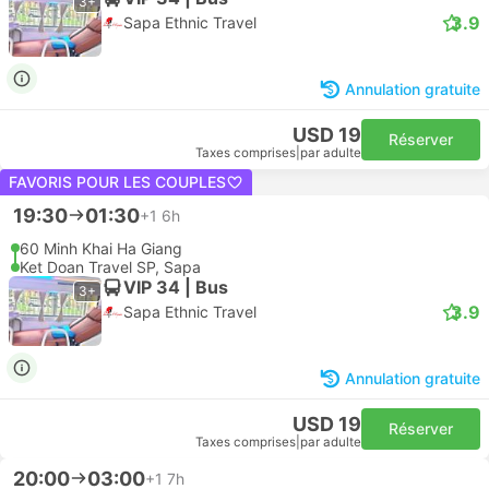
3+
3.9
Sapa Ethnic Travel
Annulation gratuite
USD 19
Réserver
Taxes comprises
|
par adulte
FAVORIS POUR LES COUPLES
19:30
01:30
+1
6h
60 Minh Khai Ha Giang
Ket Doan Travel SP, Sapa
VIP 34 | Bus
3+
3.9
Sapa Ethnic Travel
Annulation gratuite
USD 19
Réserver
Taxes comprises
|
par adulte
20:00
03:00
+1
7h