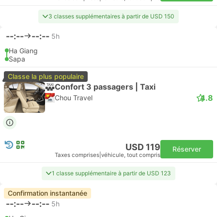
3 classes supplémentaires à partir de USD 150
--:--
--:--
5h
Ha Giang
Sapa
Classe la plus populaire
Confort 3 passagers | Taxi
4.8
Chou Travel
USD 119
Réserver
Taxes comprises
|
véhicule, tout compris
1 classe supplémentaire à partir de USD 123
Confirmation instantanée
--:--
--:--
5h