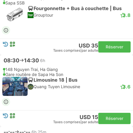
Sapa SSB
Fourgonnette + Bus à couchette | Bus
3.8
Grouptour
USD 35
Réserver
Taxes comprises
|
par adulte
08:30
14:30
6h
148 Nguyen Trai, Ha Giang
Gare routière de Sapa Ha Son
Limousine 18 | Bus
3.6
Quang Tuyen Limousine
USD 15
Réserver
Taxes comprises
|
par adulte
--:--
--:--
6h 25m