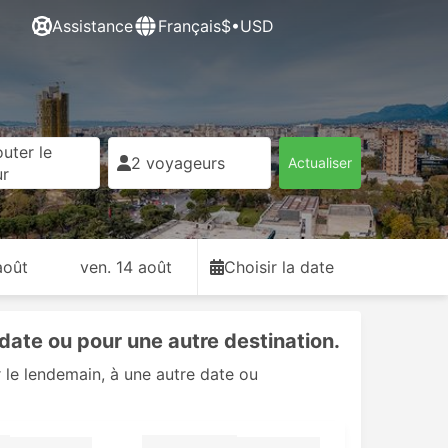
Assistance
Français
$•USD
uter le
2 voyageurs
Actualiser
ur
août
ven. 14 août
Choisir la date
date ou pour une autre destination.
 le lendemain, à une autre date ou