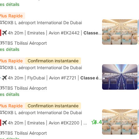
les détails
Plus Rapide
15
DXB L aéroport International De Dubai
4h 20m
| Emirates
|
Avion #EK2442
|
Classe économique
35
TBS Tbilissi Aéroport
les détails
Plus Rapide
Confirmation instantanée
15
DXB L aéroport International De Dubai
4h 20m
| FlyDubai
|
Avion #FZ721
|
Classe économique
35
TBS Tbilissi Aéroport
les détails
Plus Rapide
Confirmation instantanée
15
DXB L aéroport International De Dubai
4.4
4h 20m
| Emirates
|
Avion #EK2200
|
Classe économique
35
TBS Tbilissi Aéroport