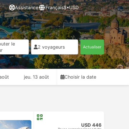
Assistance
Français
$•USD
uter le
2 voyageurs
Actualiser
ur
 août
jeu. 13 août
Choisir la date
USD 446