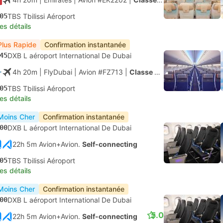
05
TBS Tbilissi Aéroport
les détails
Plus Rapide
Confirmation instantanée
45
DXB L aéroport International De Dubai
4h 20m
| FlyDubai
|
Avion #FZ713
|
Classe économique
05
TBS Tbilissi Aéroport
les détails
Moins Cher
Confirmation instantanée
00
DXB L aéroport International De Dubai
22h 5m Avion+Avion.
Self-connecting
05
TBS Tbilissi Aéroport
les détails
Moins Cher
Confirmation instantanée
00
DXB L aéroport International De Dubai
5.0
22h 5m Avion+Avion.
Self-connecting