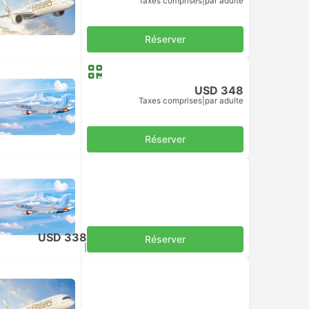
Taxes comprises
|
par adulte
Réserver
USD 348
Taxes comprises
|
par adulte
Réserver
USD 338
Réserver
Taxes comprises
|
par adulte