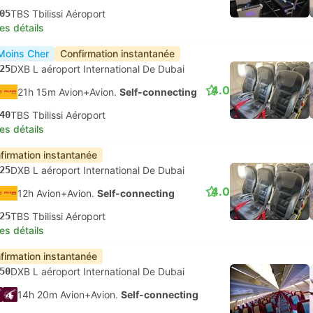
05
TBS Tbilissi Aéroport
les détails
Moins Cher
Confirmation instantanée
25
DXB L aéroport International De Dubai
4.0
21h 15m Avion+Avion.
Self-connecting
40
TBS Tbilissi Aéroport
les détails
firmation instantanée
25
DXB L aéroport International De Dubai
4.0
12h Avion+Avion.
Self-connecting
25
TBS Tbilissi Aéroport
les détails
firmation instantanée
50
DXB L aéroport International De Dubai
14h 20m Avion+Avion.
Self-connecting