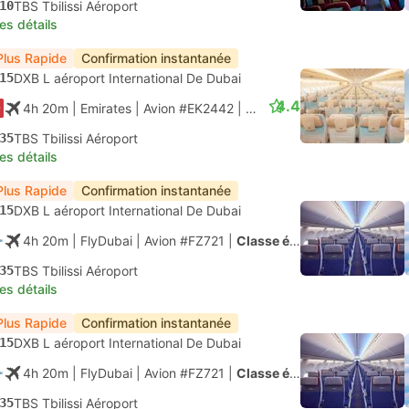
10
TBS Tbilissi Aéroport
les détails
Plus Rapide
Confirmation instantanée
15
DXB L aéroport International De Dubai
4.4
4h 20m
| Emirates
|
Avion #EK2442
|
Classe économique
35
TBS Tbilissi Aéroport
les détails
Plus Rapide
Confirmation instantanée
15
DXB L aéroport International De Dubai
4h 20m
| FlyDubai
|
Avion #FZ721
|
Classe économique
35
TBS Tbilissi Aéroport
les détails
Plus Rapide
Confirmation instantanée
15
DXB L aéroport International De Dubai
4h 20m
| FlyDubai
|
Avion #FZ721
|
Classe économique
35
TBS Tbilissi Aéroport