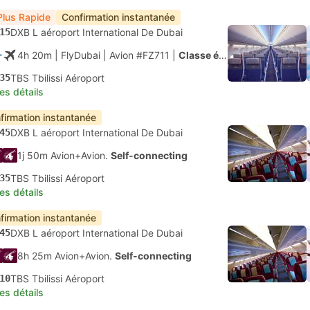
Plus Rapide
Confirmation instantanée
15
DXB L aéroport International De Dubai
4h 20m
| FlyDubai
|
Avion #FZ711
|
Classe économique
35
TBS Tbilissi Aéroport
les détails
firmation instantanée
45
DXB L aéroport International De Dubai
1j 50m Avion+Avion.
Self-connecting
35
TBS Tbilissi Aéroport
les détails
firmation instantanée
45
DXB L aéroport International De Dubai
8h 25m Avion+Avion.
Self-connecting
10
TBS Tbilissi Aéroport
les détails