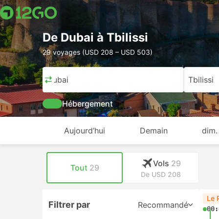
De Dubai à Tbilissi
29 voyages (USD 208 – USD 503)
Dubai
Tbilissi
Hébergement
Aujourd’hui
Demain
dim.
Vols
29
Tout
29
De USD 208
Le 
Filtrer par
Recommandé
00: