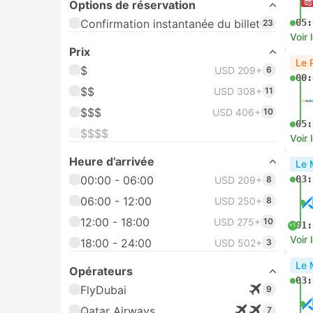
Options de réservation
Confirmation instantanée du billet
05:
23
Voir 
Prix
Le 
$
USD 209+
6
00:
$$
USD 308+
11
$$$
USD 406+
10
05:
$$$$
Voir 
Heure d’arrivée
Le 
00:00 - 06:00
03:
USD 209+
8
06:00 - 12:00
USD 250+
8
12:00 - 18:00
USD 275+
10
01:
+1
Voir 
18:00 - 24:00
USD 502+
3
Le 
Opérateurs
03:
FlyDubai
9
Qatar Airways
7