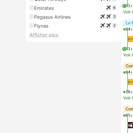
01:
+1
Emirates
6
Voir 
Pegasus Airlines
2
Le 
Flynas
2
04:
Afficher plus
01:
+1
Voir 
Con
04:
16:
Voir 
Con
05: