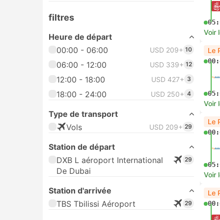
filtres
05:
Voir 
Heure de départ
00:00 - 06:00
USD 209+
10
Le 
00:
06:00 - 12:00
USD 339+
12
12:00 - 18:00
USD 427+
3
18:00 - 24:00
05:
USD 250+
4
Voir 
Type de transport
Le 
Vols
USD 209+
29
00:
Station de départ
DXB L aéroport International
29
05:
De Dubai
Voir 
Station d'arrivée
Le 
TBS Tbilissi Aéroport
29
00: