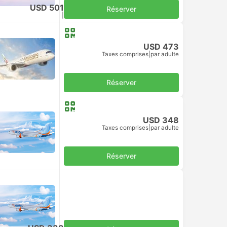
USD 501
Réserver
Taxes comprises
|
par adulte
USD 473
Taxes comprises
|
par adulte
Réserver
USD 348
Taxes comprises
|
par adulte
Réserver