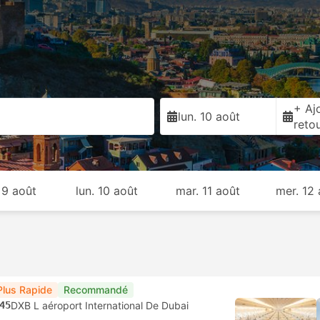
+ Ajo
lun. 10 août
reto
 9 août
lun. 10 août
mar. 11 août
mer. 12
Plus Rapide
Recommandé
45
DXB L aéroport International De Dubai