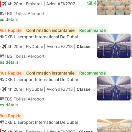
4.4
4h 20m
| Emirates
|
Avion #EK2202
|
Classe économique
05
TBS Tbilissi Aéroport
les détails
Plus Rapide
Confirmation instantanée
Recommandé
45
DXB L aéroport International De Dubai
4h 20m
| FlyDubai
|
Avion #FZ713
|
Classe économique
05
TBS Tbilissi Aéroport
les détails
Plus Rapide
Confirmation instantanée
Recommandé
45
DXB L aéroport International De Dubai
4h 20m
| FlyDubai
|
Avion #FZ713
|
Classe économique
05
TBS Tbilissi Aéroport
les détails
Plus Rapide
45
DXB L aéroport International De Dubai
4h 20m
| Emirates
|
Avion #EK2202
|
Classe économique