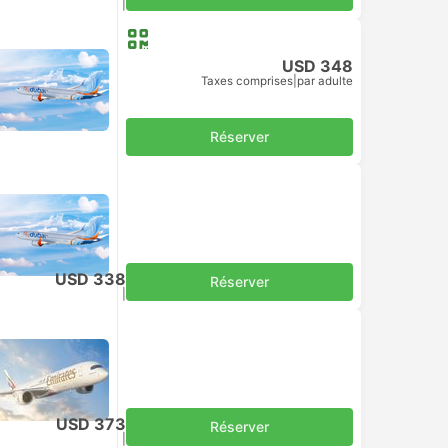
Taxes comprises
|
par adulte
USD 348
Taxes comprises
|
par adulte
Réserver
USD 338
Réserver
Taxes comprises
|
par adulte
USD 373
Réserver
Taxes comprises
|
par adulte