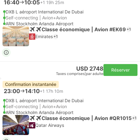
16:40
10:05
+1
19h 25m
DXB L aéroport International De Dubai
Self-connecting | Avion+Avion
ARN Stockholm Arlanda Aéroport
Classe économique | Avion #EK69
+1
Emirates
+1
USD 2748
Réserver
Taxes comprises
|
par adulte
Confirmation instantanée
23:00
14:10
+1
17h 10m
DXB L aéroport International De Dubai
Self-connecting | Avion+Avion
ARN Stockholm Arlanda Aéroport
Classe économique | Avion #QR1015
+1
Qatar Airways