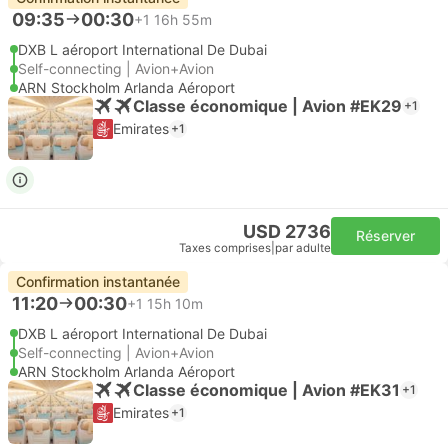
09:35
00:30
+1
16h 55m
DXB L aéroport International De Dubai
Self-connecting | Avion+Avion
ARN Stockholm Arlanda Aéroport
Classe économique | Avion #EK29
+1
Emirates
+1
USD 2736
Réserver
Taxes comprises
|
par adulte
Confirmation instantanée
11:20
00:30
+1
15h 10m
DXB L aéroport International De Dubai
Self-connecting | Avion+Avion
ARN Stockholm Arlanda Aéroport
Classe économique | Avion #EK31
+1
Emirates
+1