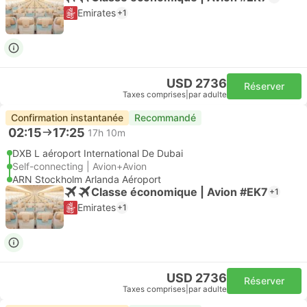
Emirates
+1
USD 2736
Réserver
Taxes comprises
|
par adulte
Confirmation instantanée
Recommandé
02:15
17:25
17h 10m
DXB L aéroport International De Dubai
Self-connecting | Avion+Avion
ARN Stockholm Arlanda Aéroport
Classe économique | Avion #EK7
+1
Emirates
+1
USD 2736
Réserver
Taxes comprises
|
par adulte