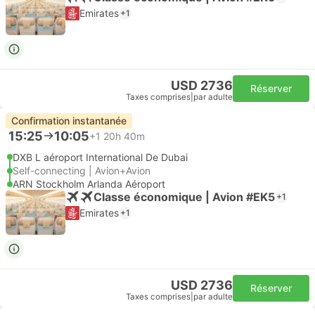
Emirates
+1
USD 2736
Réserver
Taxes comprises
|
par adulte
Confirmation instantanée
15:25
10:05
+1
20h 40m
DXB L aéroport International De Dubai
Self-connecting | Avion+Avion
ARN Stockholm Arlanda Aéroport
Classe économique | Avion #EK5
+1
Emirates
+1
USD 2736
Réserver
Taxes comprises
|
par adulte