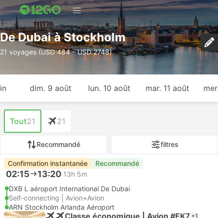
De Dubai à Stockholm
21 voyages (USD 484 – USD 2748)
in
dim. 9 août
lun. 10 août
mar. 11 août
mer
Tout
21
21
Recommandé
filtres
Confirmation instantanée
Recommandé
02:15
13:20
13h 5m
DXB L aéroport International De Dubai
Self-connecting | Avion+Avion
ARN Stockholm Arlanda Aéroport
Classe économique | Avion #EK7
+1