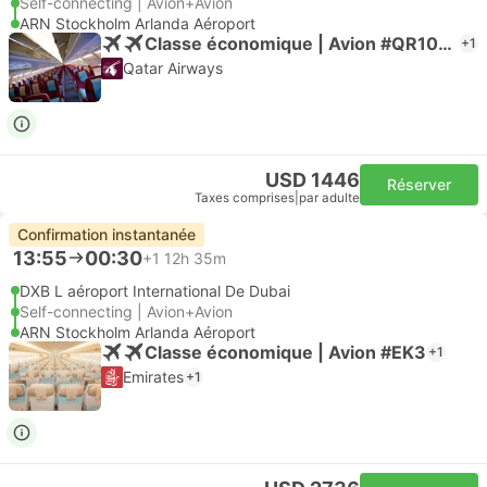
Self-connecting | Avion+Avion
ARN Stockholm Arlanda Aéroport
Classe économique | Avion #QR1023
+1
Qatar Airways
USD 1446
Réserver
Taxes comprises
|
par adulte
Confirmation instantanée
13:55
00:30
+1
12h 35m
DXB L aéroport International De Dubai
Self-connecting | Avion+Avion
ARN Stockholm Arlanda Aéroport
Classe économique | Avion #EK3
+1
Emirates
+1