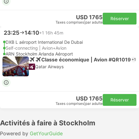
USD 1765
Réserver
Taxes comprises
|
par adulte
23:25
14:10
+1
16h 45m
DXB L aéroport International De Dubai
Self-connecting | Avion+Avion
ARN Stockholm Arlanda Aéroport
Classe économique | Avion #QR1019
+1
Qatar Airways
USD 1765
Réserver
Taxes comprises
|
par adulte
Activités à faire à Stockholm
Powered by
GetYourGuide