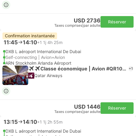
USD 2736
Réserver
Taxes comprises
|
par adulte
Confirmation instantanée
11:45
14:10
+1
1j 4h 25m
DXB L aéroport International De Dubai
Self-connecting | Avion+Avion
ARN Stockholm Arlanda Aéroport
Classe économique | Avion #QR1007
+1
Qatar Airways
USD 1446
Réserver
Taxes comprises
|
par adulte
13:15
14:10
+1
1j 2h 55m
DXB L aéroport International De Dubai