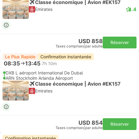
Classe économique | Avion #EK157
4.4
Emirates
USD 858
Réserver
Taxes comprises
|
par adulte
Le Plus Rapide
Confirmation instantanée
08:35
13:45
7h 10m
DXB L aéroport International De Dubai
ARN Stockholm Arlanda Aéroport
Classe économique | Avion #EK157
Emirates
USD 854
Réserver
Taxes comprises
|
par adulte
Confirmation instantanée