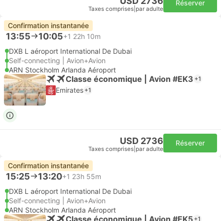
USD 2736
Réserver
Taxes comprises
|
par adulte
Confirmation instantanée
13:55
10:05
+1
22h 10m
DXB L aéroport International De Dubai
Self-connecting | Avion+Avion
ARN Stockholm Arlanda Aéroport
Classe économique | Avion #EK3
+1
Emirates
+1
USD 2736
Réserver
Taxes comprises
|
par adulte
Confirmation instantanée
15:25
13:20
+1
23h 55m
DXB L aéroport International De Dubai
Self-connecting | Avion+Avion
ARN Stockholm Arlanda Aéroport
Classe économique | Avion #EK5
+1