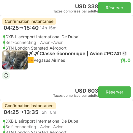
USD 338
Réserver
Taxes comprises
|
par adulte
Confirmation instantanée
04:25
15:40
14h 15m
DXB L aéroport International De Dubai
Self-connecting | Avion+Avion
STN London Stansted Aéroport
Classe économique | Avion #PC741
+1
4.0
Pegasus Airlines
USD 603
Réserver
Taxes comprises
|
par adulte
Confirmation instantanée
04:25
13:35
12h 10m
DXB L aéroport International De Dubai
Self-connecting | Avion+Avion
STN London Stansted Aéroport