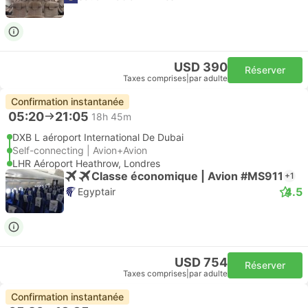
USD 390
Réserver
Taxes comprises
|
par adulte
Confirmation instantanée
05:20
21:05
18h 45m
DXB L aéroport International De Dubai
Self-connecting | Avion+Avion
LHR Aéroport Heathrow, Londres
Classe économique | Avion #MS911
+1
4.5
Egyptair
USD 754
Réserver
Taxes comprises
|
par adulte
Confirmation instantanée