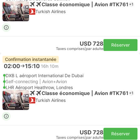
Classe économique | Avion #TK761
+1
Turkish Airlines
USD 728
Réserver
Taxes comprises
|
par adulte
Confirmation instantanée
02:00
15:10
16h 10m
DXB L aéroport International De Dubai
Self-connecting | Avion+Avion
LHR Aéroport Heathrow, Londres
Classe économique | Avion #TK761
+1
Turkish Airlines
USD 728
Réserver
Taxes comprises
|
par adulte