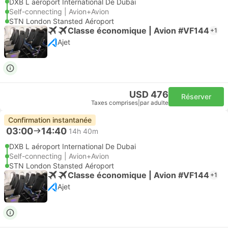
DXB L aéroport International De Dubai
Self-connecting | Avion+Avion
STN London Stansted Aéroport
Classe économique | Avion #VF144
+1
Ajet
USD 476
Réserver
Taxes comprises
|
par adulte
Confirmation instantanée
03:00
14:40
14h 40m
DXB L aéroport International De Dubai
Self-connecting | Avion+Avion
STN London Stansted Aéroport
Classe économique | Avion #VF144
+1
Ajet