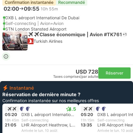
Confirmation instantanée
Recommandé
02:00
09:55
10h 55m
DXB L aéroport International De Dubai
Self-connecting | Avion+Avion
STN London Stansted Aéroport
Classe économique | Avion #TK761
+1
Turkish Airlines
USD 728
Réserver
Taxes comprises
|
par adulte
Instantané
Réservation de dernière minute ?
Confirmation instantanée sur nos meilleures offres
4.5
05:20
DXB L aéroport International De Dubai
05:20
18h 45m
Self-connecting
11h 15m
Self-connecting
21:05
LHR Aéroport Heathrow, Londres
13:35
Arrivée le lun. 10 août
Arrivée le lun. 10 aoû