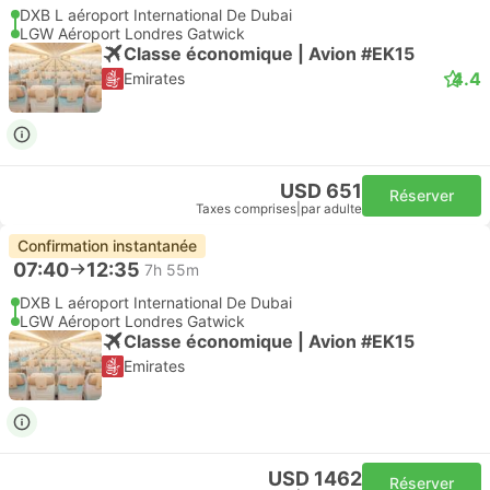
DXB L aéroport International De Dubai
LGW Aéroport Londres Gatwick
Classe économique | Avion #EK15
4.4
Emirates
USD 651
Réserver
Taxes comprises
|
par adulte
Confirmation instantanée
07:40
12:35
7h 55m
DXB L aéroport International De Dubai
LGW Aéroport Londres Gatwick
Classe économique | Avion #EK15
Emirates
USD 1462
Réserver