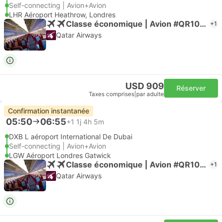
Self-connecting | Avion+Avion
LHR Aéroport Heathrow, Londres
Classe économique | Avion #QR1003
+1
Qatar Airways
USD 909
Réserver
Taxes comprises
|
par adulte
Confirmation instantanée
05:50
06:55
+1
1j 4h 5m
DXB L aéroport International De Dubai
Self-connecting | Avion+Avion
LGW Aéroport Londres Gatwick
Classe économique | Avion #QR1003
+1
Qatar Airways