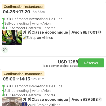
Confirmation instantanée
04:25
17:20
15h 55m
DXB L aéroport International De Dubai
Self-connecting | Avion+Avion
LHR Aéroport Heathrow, Londres
Classe économique | Avion #ET601
+1
Ethiopian Airlines
USD 1288
Réserver
Taxes comprises
|
par adulte
Confirmation instantanée
05:00
14:15
12h 15m
DXB L aéroport International De Dubai
Self-connecting | Avion+Avion
LHR Aéroport Heathrow, Londres
Classe économique | Avion #SV593
+1
Saudi Arabian Airlines