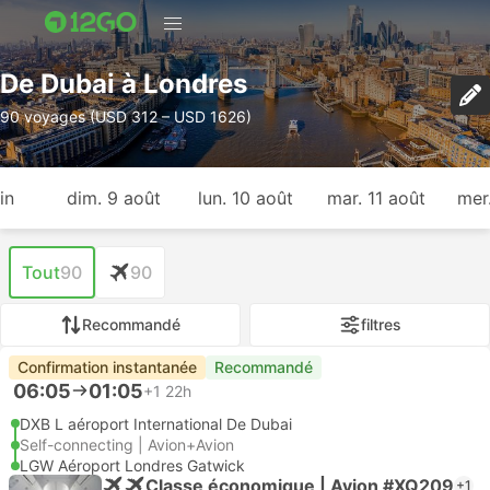
De Dubai à Londres
90 voyages (USD 312 – USD 1626)
in
dim. 9 août
lun. 10 août
mar. 11 août
mer
Tout
90
90
Recommandé
filtres
Confirmation instantanée
Recommandé
06:05
01:05
+1
22h
DXB L aéroport International De Dubai
Self-connecting | Avion+Avion
LGW Aéroport Londres Gatwick
Classe économique | Avion #XQ209
+1