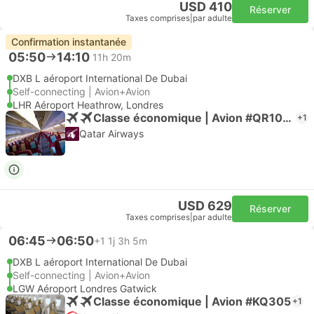
USD 410
Réserver
Taxes comprises
|
par adulte
Confirmation instantanée
05:50
14:10
11h 20m
DXB L aéroport International De Dubai
Self-connecting | Avion+Avion
LHR Aéroport Heathrow, Londres
Classe économique | Avion #QR1003
+1
Qatar Airways
USD 629
Réserver
Taxes comprises
|
par adulte
06:45
06:50
+1
1j 3h 5m
DXB L aéroport International De Dubai
Self-connecting | Avion+Avion
LGW Aéroport Londres Gatwick
Classe économique | Avion #KQ305
+1