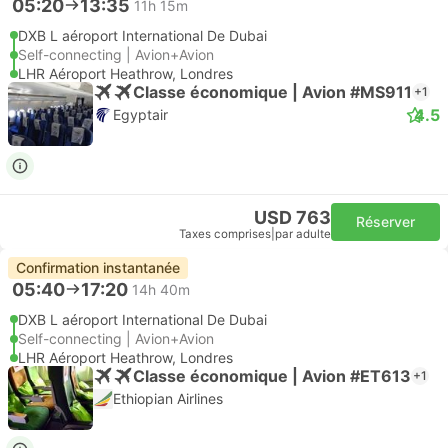
05:20
13:35
11h 15m
DXB L aéroport International De Dubai
Self-connecting | Avion+Avion
LHR Aéroport Heathrow, Londres
Classe économique | Avion #MS911
+1
4.5
Egyptair
USD 763
Réserver
Taxes comprises
|
par adulte
Confirmation instantanée
05:40
17:20
14h 40m
DXB L aéroport International De Dubai
Self-connecting | Avion+Avion
LHR Aéroport Heathrow, Londres
Classe économique | Avion #ET613
+1
Ethiopian Airlines