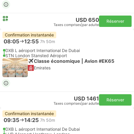
USD 650
Réserver
Taxes comprises
|
par adulte
Confirmation instantanée
08:05
12:55
7h 50m
DXB L aéroport International De Dubai
STN London Stansted Aéroport
Classe économique | Avion #EK65
Emirates
USD 1461
Réserver
Taxes comprises
|
par adulte
Confirmation instantanée
09:35
14:25
7h 50m
DXB L aéroport International De Dubai