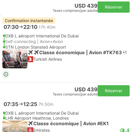
USD 439
Réserver
Taxes comprises
|
par adulte
Confirmation instantanée
07:30
22:10
17h 40m
DXB L aéroport International De Dubai
Self-connecting | Avion+Avion
STN London Stansted Aéroport
Classe économique | Avion #TK763
+1
Turkish Airlines
USD 439
Réserver
Taxes comprises
|
par adulte
07:35
12:25
7h 50m
DXB L aéroport International De Dubai
LHR Aéroport Heathrow, Londres
Classe économique | Avion #EK1
4.4
Emirates