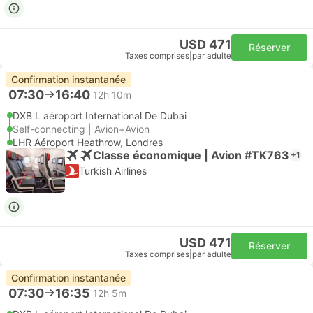
USD 471
Réserver
Taxes comprises
|
par adulte
Confirmation instantanée
07:30
16:40
12h 10m
DXB L aéroport International De Dubai
Self-connecting | Avion+Avion
LHR Aéroport Heathrow, Londres
Classe économique | Avion #TK763
+1
Turkish Airlines
USD 471
Réserver
Taxes comprises
|
par adulte
Confirmation instantanée
07:30
16:35
12h 5m