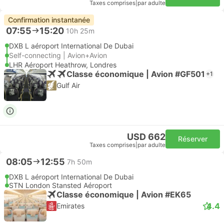
Taxes comprises
|
par adulte
Confirmation instantanée
07:55
15:20
10h 25m
DXB L aéroport International De Dubai
Self-connecting | Avion+Avion
LHR Aéroport Heathrow, Londres
Classe économique | Avion #GF501
+1
Gulf Air
USD 662
Réserver
Taxes comprises
|
par adulte
08:05
12:55
7h 50m
DXB L aéroport International De Dubai
STN London Stansted Aéroport
Classe économique | Avion #EK65
4.4
Emirates