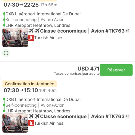
07:30
22:25
17h 55m
DXB L aéroport International De Dubai
Self-connecting | Avion+Avion
LHR Aéroport Heathrow, Londres
Classe économique | Avion #TK763
+1
Turkish Airlines
USD 471
Réserver
Taxes comprises
|
par adulte
Confirmation instantanée
07:30
15:10
10h 40m
DXB L aéroport International De Dubai
Self-connecting | Avion+Avion
LHR Aéroport Heathrow, Londres
Classe économique | Avion #TK763
+1
Turkish Airlines