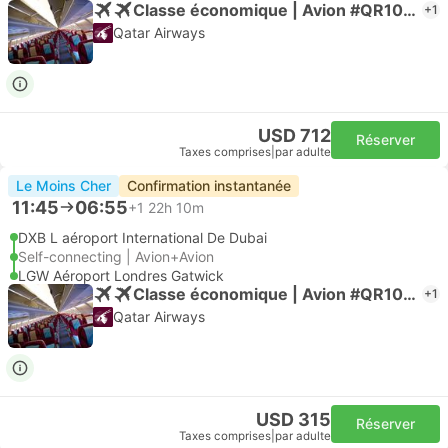
Classe économique | Avion #QR1007
+1
Qatar Airways
USD 712
Réserver
Taxes comprises
|
par adulte
Le Moins Cher
Confirmation instantanée
11:45
06:55
+1
22h 10m
DXB L aéroport International De Dubai
Self-connecting | Avion+Avion
LGW Aéroport Londres Gatwick
Classe économique | Avion #QR1007
+1
Qatar Airways
USD 315
Réserver
Taxes comprises
|
par adulte