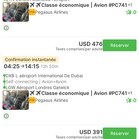
Classe économique | Avion #PC741
+1
4.0
Pegasus Airlines
USD 476
Réserver
Taxes comprises
|
par adulte
Confirmation instantanée
04:25
14:15
12h 50m
DXB L aéroport International De Dubai
Self-connecting | Avion+Avion
LGW Aéroport Londres Gatwick
Classe économique | Avion #PC741
+1
4.0
Pegasus Airlines
USD 391
Réserver
Taxes comprises
|
par adulte