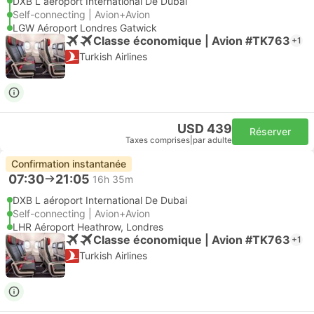
DXB L aéroport International De Dubai
Self-connecting | Avion+Avion
LGW Aéroport Londres Gatwick
Classe économique | Avion #TK763
+1
Turkish Airlines
USD 439
Réserver
Taxes comprises
|
par adulte
Confirmation instantanée
07:30
21:05
16h 35m
DXB L aéroport International De Dubai
Self-connecting | Avion+Avion
LHR Aéroport Heathrow, Londres
Classe économique | Avion #TK763
+1
Turkish Airlines