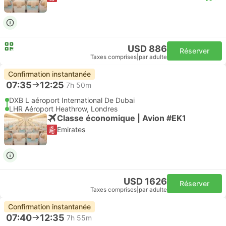
USD 886
Réserver
Taxes comprises
|
par adulte
Confirmation instantanée
07:35
12:25
7h 50m
DXB L aéroport International De Dubai
LHR Aéroport Heathrow, Londres
Classe économique | Avion #EK1
Emirates
USD 1626
Réserver
Taxes comprises
|
par adulte
Confirmation instantanée
07:40
12:35
7h 55m