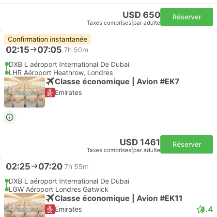
USD 650
Réserver
Taxes comprises
|
par adulte
Confirmation instantanée
02:15
07:05
7h 50m
DXB L aéroport International De Dubai
LHR Aéroport Heathrow, Londres
Classe économique | Avion #EK7
Emirates
USD 1461
Réserver
Taxes comprises
|
par adulte
02:25
07:20
7h 55m
DXB L aéroport International De Dubai
LGW Aéroport Londres Gatwick
Classe économique | Avion #EK11
4.4
Emirates