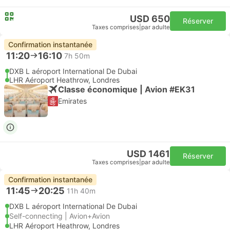
USD 650
Réserver
Taxes comprises
|
par adulte
Confirmation instantanée
11:20
16:10
7h 50m
DXB L aéroport International De Dubai
LHR Aéroport Heathrow, Londres
Classe économique | Avion #EK31
Emirates
USD 1461
Réserver
Taxes comprises
|
par adulte
Confirmation instantanée
11:45
20:25
11h 40m
DXB L aéroport International De Dubai
Self-connecting | Avion+Avion
LHR Aéroport Heathrow, Londres