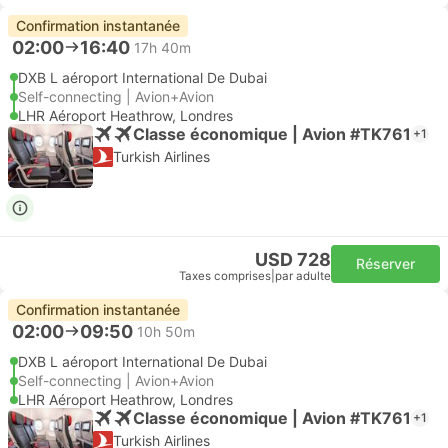
Confirmation instantanée
02:00
16:40
17h 40m
DXB L aéroport International De Dubai
Self-connecting | Avion+Avion
LHR Aéroport Heathrow, Londres
Classe économique | Avion #TK761
+1
Turkish Airlines
USD 728
Réserver
Taxes comprises
|
par adulte
Confirmation instantanée
02:00
09:50
10h 50m
DXB L aéroport International De Dubai
Self-connecting | Avion+Avion
LHR Aéroport Heathrow, Londres
Classe économique | Avion #TK761
+1
Turkish Airlines