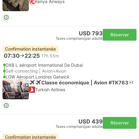
Kenya Airways
USD 793
Réserver
Taxes comprises
|
par adulte
Confirmation instantanée
07:30
22:25
17h 55m
DXB L aéroport International De Dubai
Self-connecting | Avion+Avion
LGW Aéroport Londres Gatwick
Classe économique | Avion #TK763
+1
Turkish Airlines
USD 439
Réserver
Taxes comprises
|
par adulte
Confirmation instantanée