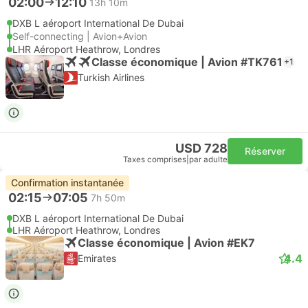
02:00
12:10
13h 10m
DXB L aéroport International De Dubai
Self-connecting | Avion+Avion
LHR Aéroport Heathrow, Londres
Classe économique | Avion #TK761
+1
Turkish Airlines
USD 728
Réserver
Taxes comprises
|
par adulte
Confirmation instantanée
02:15
07:05
7h 50m
DXB L aéroport International De Dubai
LHR Aéroport Heathrow, Londres
Classe économique | Avion #EK7
4.4
Emirates