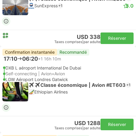
5.0
SunExpress
+1
USD 338
Réserver
Taxes comprises
|
par adulte
Confirmation instantanée
Recommandé
17:10
06:20
+1
16h 10m
DXB L aéroport International De Dubai
Self-connecting | Avion+Avion
LGW Aéroport Londres Gatwick
Classe économique | Avion #ET603
+1
Ethiopian Airlines
USD 1288
Réserver
Taxes comprises
|
par adulte