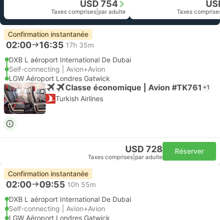
USD 754
US
Taxes comprises
|
par adulte
Taxes comprise
Confirmation instantanée
02:00
16:35
17h 35m
DXB L aéroport International De Dubai
Self-connecting | Avion+Avion
LGW Aéroport Londres Gatwick
Classe économique | Avion #TK761
+1
Turkish Airlines
USD 728
Réserver
Taxes comprises
|
par adulte
Confirmation instantanée
02:00
09:55
10h 55m
DXB L aéroport International De Dubai
Self-connecting | Avion+Avion
LGW Aéroport Londres Gatwick