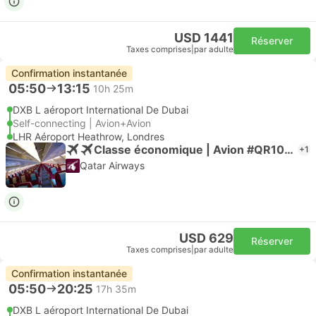
USD 1441
Réserver
Taxes comprises
|
par adulte
Confirmation instantanée
05:50
13:15
10h 25m
DXB L aéroport International De Dubai
Self-connecting | Avion+Avion
LHR Aéroport Heathrow, Londres
Classe économique | Avion #QR1003
+1
Qatar Airways
USD 629
Réserver
Taxes comprises
|
par adulte
Confirmation instantanée
05:50
20:25
17h 35m
DXB L aéroport International De Dubai