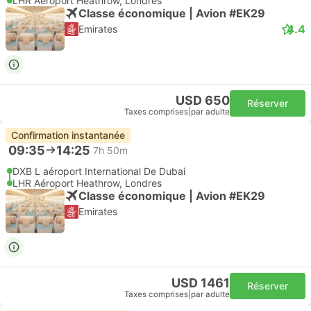
LHR Aéroport Heathrow, Londres
Classe économique | Avion #EK29
4.4
Emirates
USD 650
Réserver
Taxes comprises
|
par adulte
Confirmation instantanée
09:35
14:25
7h 50m
DXB L aéroport International De Dubai
LHR Aéroport Heathrow, Londres
Classe économique | Avion #EK29
Emirates
USD 1461
Réserver
Taxes comprises
|
par adulte