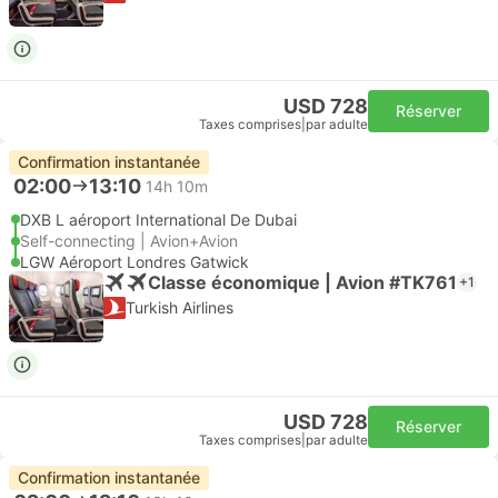
USD 728
Réserver
Taxes comprises
|
par adulte
Confirmation instantanée
02:00
13:10
14h 10m
DXB L aéroport International De Dubai
Self-connecting | Avion+Avion
LGW Aéroport Londres Gatwick
Classe économique | Avion #TK761
+1
Turkish Airlines
USD 728
Réserver
Taxes comprises
|
par adulte
Confirmation instantanée