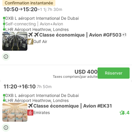
Confirmation instantanée
10:50
15:20
+1
1j 7h 30m
DXB L aéroport International De Dubai
Self-connecting | Avion+Avion
LHR Aéroport Heathrow, Londres
Classe économique | Avion #GF503
+1
Gulf Air
USD 400
Réserver
Taxes comprises
|
par adulte
11:20
16:10
7h 50m
DXB L aéroport International De Dubai
LHR Aéroport Heathrow, Londres
Classe économique | Avion #EK31
4.4
Emirates