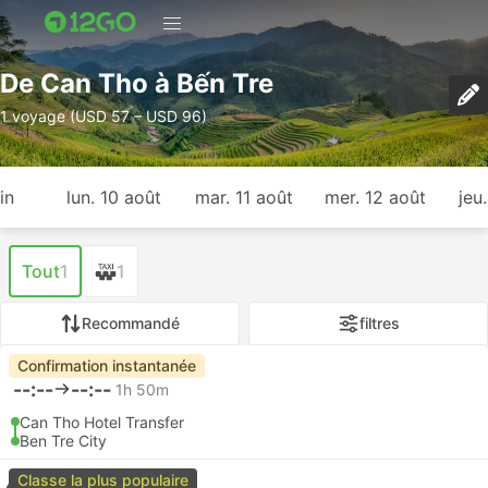
De Can Tho à Bến Tre
1 voyage (USD 57 – USD 96)
in
lun. 10 août
mar. 11 août
mer. 12 août
jeu
Tout
1
1
Recommandé
filtres
Confirmation instantanée
--:--
--:--
1h 50m
Can Tho Hotel Transfer
Ben Tre City
Classe la plus populaire