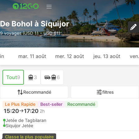
De Bohol à Siquijor
9 voyages (USD 11 – USD 61)
in
mar. 11 août
mer. 12 août
jeu. 13 août
ven
Tout
9
3
6
Recommandé
filtres
Le Plus Rapide
Best-seller
Recommandé
15:20
17:20
2h
Jetée de Tagbilaran
Siquijor Jetée
Classe la plus populaire