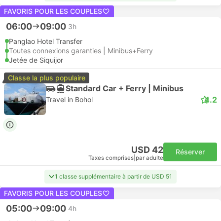
FAVORIS POUR LES COUPLES
06:00
09:00
3h
Panglao Hotel Transfer
Toutes connexions garanties | Minibus+Ferry
Jetée de Siquijor
Classe la plus populaire
Standard Car + Ferry | Minibus
4.2
Travel in Bohol
USD 42
Réserver
Taxes comprises
|
par adulte
1 classe supplémentaire à partir de USD 51
FAVORIS POUR LES COUPLES
05:00
09:00
4h