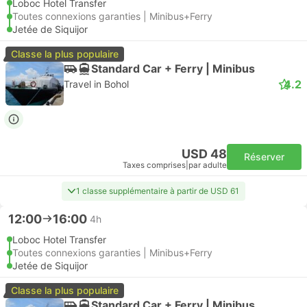
Loboc Hotel Transfer
Toutes connexions garanties | Minibus+Ferry
Jetée de Siquijor
Classe la plus populaire
Standard Car + Ferry | Minibus
4.2
Travel in Bohol
USD 48
Réserver
Taxes comprises
|
par adulte
1 classe supplémentaire à partir de USD 61
12:00
16:00
4h
Loboc Hotel Transfer
Toutes connexions garanties | Minibus+Ferry
Jetée de Siquijor
Classe la plus populaire
Standard Car + Ferry | Minibus