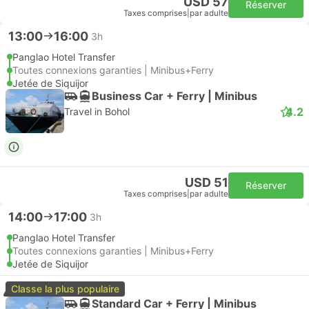
USD 57
Réserver
Taxes comprises
|
par adulte
13:00
16:00
3h
Panglao Hotel Transfer
Toutes connexions garanties | Minibus+Ferry
Jetée de Siquijor
Business Car + Ferry | Minibus
4.2
Travel in Bohol
USD 51
Réserver
Taxes comprises
|
par adulte
14:00
17:00
3h
Panglao Hotel Transfer
Toutes connexions garanties | Minibus+Ferry
Jetée de Siquijor
Classe la plus populaire
Standard Car + Ferry | Minibus