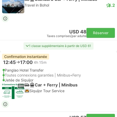
4.2
Travel in Bohol
USD 48
Réserver
Taxes comprises
|
par adulte
1 classe supplémentaire à partir de USD 61
Confirmation instantanée
12:45
17:00
4h 15m
Panglao Hotel Transfer
Toutes connexions garanties | Minibus+Ferry
Jetée de Siquijor
Car + Ferry | Minibus
3+
Siquijor Tour Service