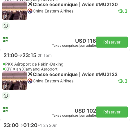
Classe économique | Avion #MU2120
3.3
China Eastern Airlines
USD 118
Réserver
Taxes comprises
|
par adulte
21:00
23:15
2h 15m
PKX Aéroport de Pékin-Daxing
XIY Xian Xianyang Aéroport
Classe économique | Avion #MU2122
3.3
China Eastern Airlines
USD 102
Réserver
Taxes comprises
|
par adulte
23:00
01:20
+1
2h 20m