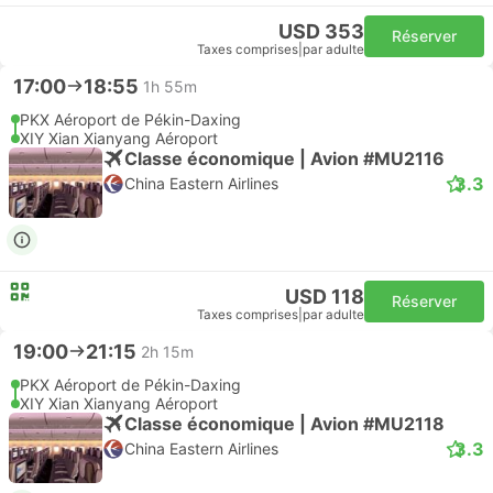
USD 353
Réserver
Taxes comprises
|
par adulte
17:00
18:55
1h 55m
PKX Aéroport de Pékin-Daxing
XIY Xian Xianyang Aéroport
Classe économique | Avion #MU2116
3.3
China Eastern Airlines
USD 118
Réserver
Taxes comprises
|
par adulte
19:00
21:15
2h 15m
PKX Aéroport de Pékin-Daxing
XIY Xian Xianyang Aéroport
Classe économique | Avion #MU2118
3.3
China Eastern Airlines