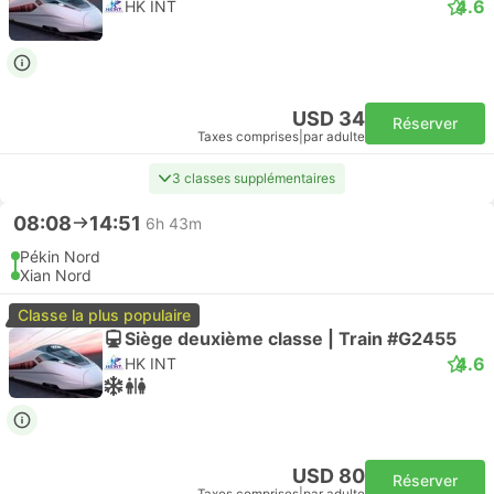
4.6
HK INT
USD 34
Réserver
Taxes comprises
|
par adulte
3 classes supplémentaires
08:08
14:51
6h 43m
Pékin Nord
Xian Nord
Classe la plus populaire
Siège deuxième classe | Train #G2455
4.6
HK INT
USD 80
Réserver