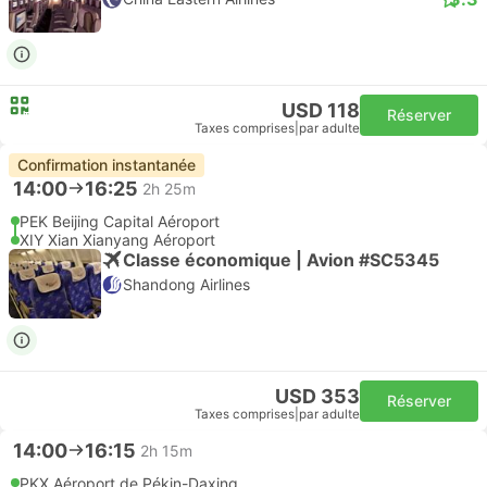
USD 118
Réserver
Taxes comprises
|
par adulte
Confirmation instantanée
14:00
16:25
2h 25m
PEK Beijing Capital Aéroport
XIY Xian Xianyang Aéroport
Classe économique | Avion #SC5345
Shandong Airlines
USD 353
Réserver
Taxes comprises
|
par adulte
14:00
16:15
2h 15m
PKX Aéroport de Pékin-Daxing