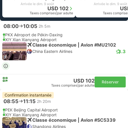
Arrivée le dim. 9 août
Arrivée le dim. 9 août
USD 102
US
Taxes comprises
|
par adulte
Taxes comprise
08:00
10:05
2h 5m
PKX Aéroport de Pékin-Daxing
XIY Xian Xianyang Aéroport
Classe économique | Avion #MU2102
3.3
China Eastern Airlines
USD 102
Réserver
Taxes comprises
|
par adulte
Confirmation instantanée
08:55
11:15
2h 20m
PEK Beijing Capital Aéroport
XIY Xian Xianyang Aéroport
Classe économique | Avion #SC5339
Shandong Airlines