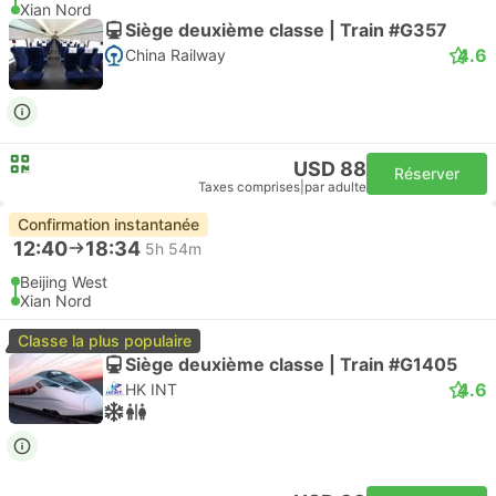
Xian Nord
Siège deuxième classe | Train #G357
4.6
China Railway
USD 88
Réserver
Taxes comprises
|
par adulte
Confirmation instantanée
12:40
18:34
5h 54m
Beijing West
Xian Nord
Classe la plus populaire
Siège deuxième classe | Train #G1405
4.6
HK INT