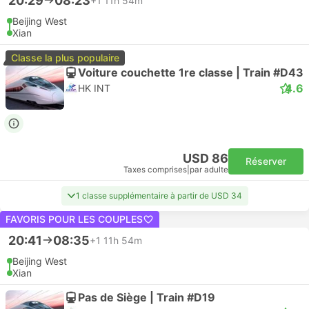
20:29
08:23
+1
11h 54m
Beijing West
Xian
Classe la plus populaire
Voiture couchette 1re classe | Train #D43
4.6
HK INT
USD 86
Réserver
Taxes comprises
|
par adulte
1 classe supplémentaire à partir de USD 34
FAVORIS POUR LES COUPLES
20:41
08:35
+1
11h 54m
Beijing West
Xian
Pas de Siège | Train #D19