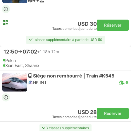
USD 30
Réserver
Taxes comprises
|
par adulte
1 classe supplémentaire à partir de USD 50
12:50
07:02
+1
18h 12m
Pékin
Xian East, Shaanxi
Siège non rembourré | Train #K545
4.6
HK INT
USD 28
Réserver
Taxes comprises
|
par adulte
3 classes supplémentaires