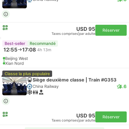
USD 95
Réserver
Taxes comprises
|
par adulte
Best-seller
Recommandé
12:55
17:08
4h 13m
Beijing West
Xian Nord
Classe la plus populaire
Siège deuxième classe | Train #G353
4.6
China Railway
USD 95
Réserver
Taxes comprises
|
par adulte