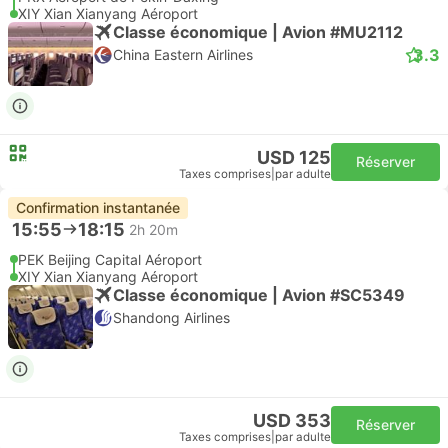
XIY Xian Xianyang Aéroport
Classe économique | Avion #MU2112
3.3
China Eastern Airlines
USD 125
Réserver
Taxes comprises
|
par adulte
Confirmation instantanée
15:55
18:15
2h 20m
PEK Beijing Capital Aéroport
XIY Xian Xianyang Aéroport
Classe économique | Avion #SC5349
Shandong Airlines
USD 353
Réserver
Taxes comprises
|
par adulte