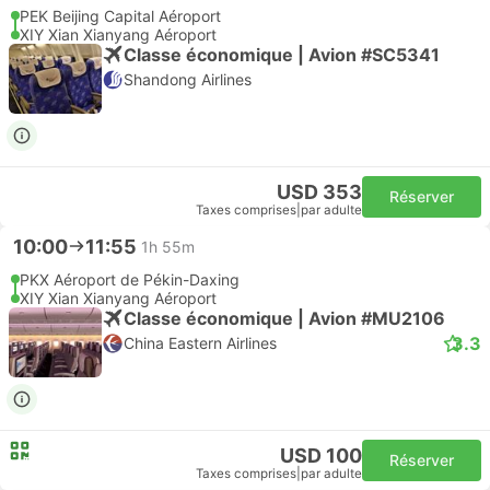
PEK Beijing Capital Aéroport
XIY Xian Xianyang Aéroport
Classe économique | Avion #SC5341
Shandong Airlines
USD 353
Réserver
Taxes comprises
|
par adulte
10:00
11:55
1h 55m
PKX Aéroport de Pékin-Daxing
XIY Xian Xianyang Aéroport
Classe économique | Avion #MU2106
3.3
China Eastern Airlines
USD 100
Réserver
Taxes comprises
|
par adulte