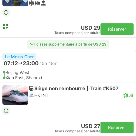
USD 29
Réserver
Taxes comprises
|
par adulte
1 classe supplémentaire à partir de USD 29
Le Moins Cher
07:12
23:00
15h 48m
Beijing West
Xian East, Shaanxi
Siège non rembourré | Train #K507
4.6
HK INT
USD 27
Réserver
Taxes comprises
|
par adulte