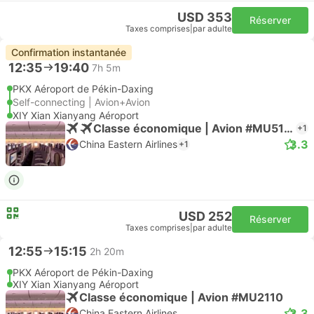
USD 353
Réserver
Taxes comprises
|
par adulte
Confirmation instantanée
12:35
19:40
7h 5m
PKX Aéroport de Pékin-Daxing
Self-connecting | Avion+Avion
XIY Xian Xianyang Aéroport
Classe économique | Avion #MU5147
+1
3.3
China Eastern Airlines
+1
USD 252
Réserver
Taxes comprises
|
par adulte
12:55
15:15
2h 20m
PKX Aéroport de Pékin-Daxing
XIY Xian Xianyang Aéroport
Classe économique | Avion #MU2110
3.3
China Eastern Airlines