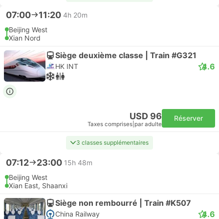
07:00
11:20
4h 20m
Beijing West
Xian Nord
Siège deuxième classe | Train #G321
4.6
HK INT
USD 96
Réserver
Taxes comprises
|
par adulte
3 classes supplémentaires
07:12
23:00
15h 48m
Beijing West
Xian East, Shaanxi
Siège non rembourré | Train #K507
4.6
China Railway