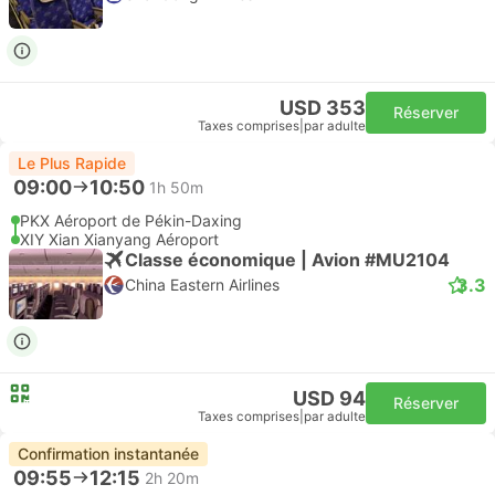
USD 353
Réserver
Taxes comprises
|
par adulte
Le Plus Rapide
09:00
10:50
1h 50m
PKX Aéroport de Pékin-Daxing
XIY Xian Xianyang Aéroport
Classe économique | Avion #MU2104
3.3
China Eastern Airlines
USD 94
Réserver
Taxes comprises
|
par adulte
Confirmation instantanée
09:55
12:15
2h 20m