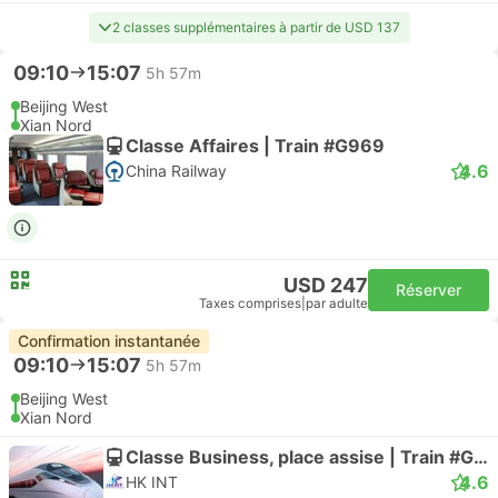
2 classes supplémentaires à partir de USD 137
09:10
15:07
5h 57m
Beijing West
Xian Nord
Classe Affaires | Train #G969
4.6
China Railway
USD 247
Réserver
Taxes comprises
|
par adulte
Confirmation instantanée
09:10
15:07
5h 57m
Beijing West
Xian Nord
Classe Business, place assise | Train #G969
4.6
HK INT