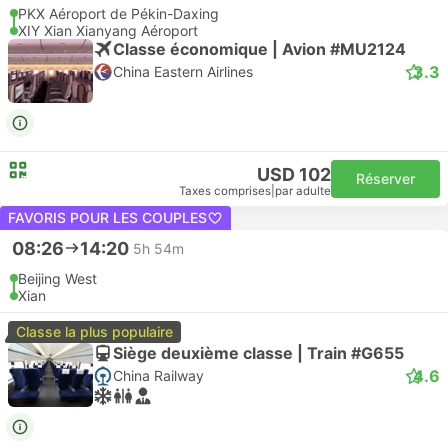
PKX Aéroport de Pékin-Daxing
XIY Xian Xianyang Aéroport
Classe économique | Avion #MU2124
3.3
China Eastern Airlines
USD 102
Réserver
Taxes comprises
|
par adulte
FAVORIS POUR LES COUPLES
08:26
14:20
5h 54m
Beijing West
Xian
Classe la plus populaire
Siège deuxième classe | Train #G655
4.6
China Railway