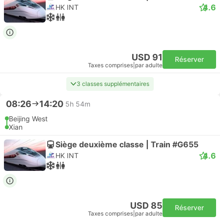
4.6
HK INT
USD 91
Réserver
Taxes comprises
|
par adulte
3 classes supplémentaires
08:26
14:20
5h 54m
Beijing West
Xian
Siège deuxième classe | Train #G655
4.6
HK INT
USD 85
Réserver
Taxes comprises
|
par adulte