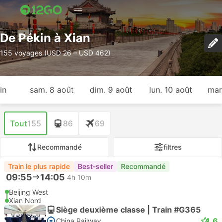
De Pékin à Xian
155 voyages (USD 26 – USD 462)
in
sam. 8 août
dim. 9 août
lun. 10 août
mar
Tout
155
86
69
Recommandé
filtres
Train le plus rapide
Best-seller
Recommandé
09:55
14:05
4h 10m
Beijing West
Xian Nord
Siège deuxième classe | Train #G365
4.6
China Railway