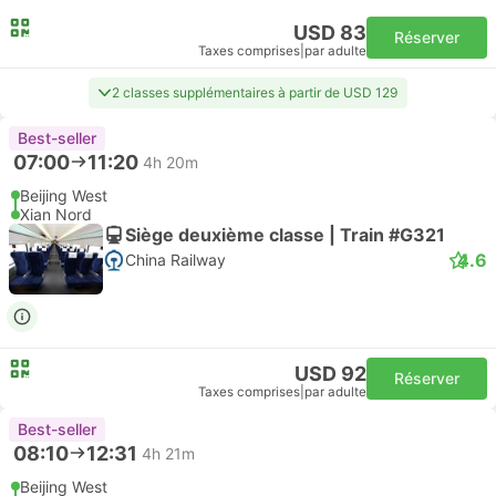
USD 83
Réserver
Taxes comprises
|
par adulte
2 classes supplémentaires à partir de USD 129
Best-seller
07:00
11:20
4h 20m
Beijing West
Xian Nord
Siège deuxième classe | Train #G321
4.6
China Railway
USD 92
Réserver
Taxes comprises
|
par adulte
Best-seller
08:10
12:31
4h 21m
Beijing West