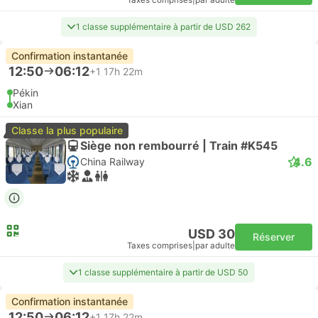
Taxes comprises
|
par adulte
1 classe supplémentaire à partir de USD 262
Confirmation instantanée
12:50
06:12
+1
17h 22m
Pékin
Xian
Classe la plus populaire
Siège non rembourré | Train #K545
4.6
China Railway
USD 30
Réserver
Taxes comprises
|
par adulte
1 classe supplémentaire à partir de USD 50
Confirmation instantanée
12:50
06:12
+1
17h 22m