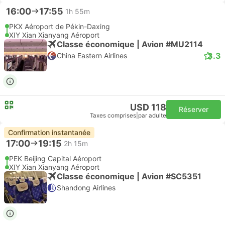
16:00
17:55
1h 55m
PKX Aéroport de Pékin-Daxing
XIY Xian Xianyang Aéroport
Classe économique | Avion #MU2114
3.3
China Eastern Airlines
USD 118
Réserver
Taxes comprises
|
par adulte
Confirmation instantanée
17:00
19:15
2h 15m
PEK Beijing Capital Aéroport
XIY Xian Xianyang Aéroport
Classe économique | Avion #SC5351
Shandong Airlines