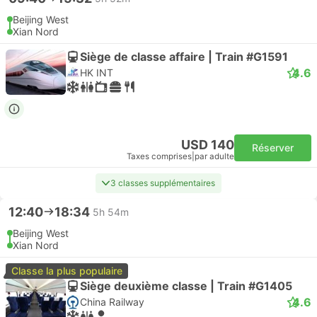
Beijing West
Xian Nord
Siège de classe affaire | Train #G1591
4.6
HK INT
USD 140
Réserver
Taxes comprises
|
par adulte
3 classes supplémentaires
12:40
18:34
5h 54m
Beijing West
Xian Nord
Classe la plus populaire
Siège deuxième classe | Train #G1405
4.6
China Railway