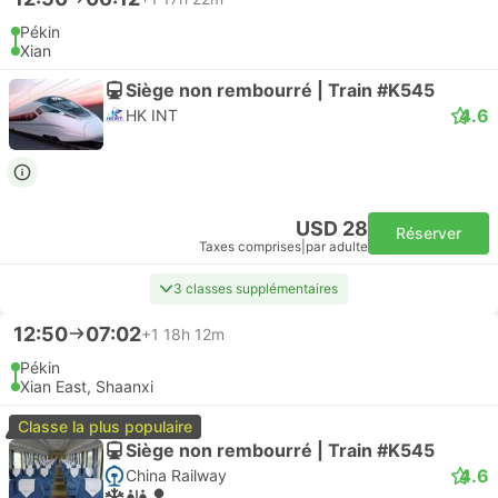
Pékin
Xian
Siège non rembourré | Train #K545
4.6
HK INT
USD 28
Réserver
Taxes comprises
|
par adulte
3 classes supplémentaires
12:50
07:02
+1
18h 12m
Pékin
Xian East, Shaanxi
Classe la plus populaire
Siège non rembourré | Train #K545
4.6
China Railway