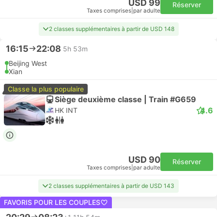
USD 99
Réserver
Taxes comprises
|
par adulte
2 classes supplémentaires à partir de USD 148
16:15
22:08
5h 53m
Beijing West
Xian
Classe la plus populaire
Siège deuxième classe | Train #G659
4.6
HK INT
USD 90
Réserver
Taxes comprises
|
par adulte
2 classes supplémentaires à partir de USD 143
FAVORIS POUR LES COUPLES