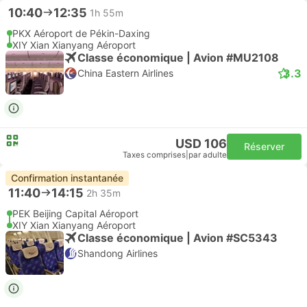
10:40
12:35
1h 55m
PKX Aéroport de Pékin-Daxing
XIY Xian Xianyang Aéroport
Classe économique | Avion #MU2108
3.3
China Eastern Airlines
USD 106
Réserver
Taxes comprises
|
par adulte
Confirmation instantanée
11:40
14:15
2h 35m
PEK Beijing Capital Aéroport
XIY Xian Xianyang Aéroport
Classe économique | Avion #SC5343
Shandong Airlines