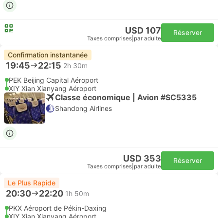
USD 107
Réserver
Taxes comprises
|
par adulte
Confirmation instantanée
19:45
22:15
2h 30m
PEK Beijing Capital Aéroport
XIY Xian Xianyang Aéroport
Classe économique | Avion #SC5335
Shandong Airlines
USD 353
Réserver
Taxes comprises
|
par adulte
Le Plus Rapide
20:30
22:20
1h 50m
PKX Aéroport de Pékin-Daxing
XIY Xian Xianyang Aéroport