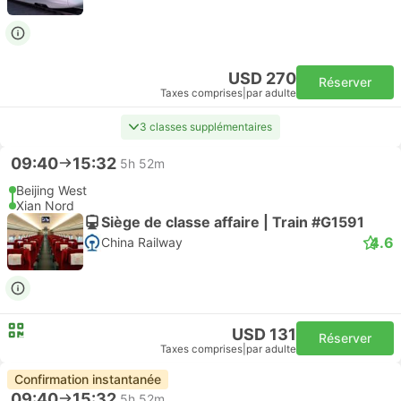
USD 270
Réserver
Taxes comprises
|
par adulte
3 classes supplémentaires
09:40
15:32
5h 52m
Beijing West
Xian Nord
Siège de classe affaire | Train #G1591
4.6
China Railway
USD 131
Réserver
Taxes comprises
|
par adulte
Confirmation instantanée
09:40
15:32
5h 52m