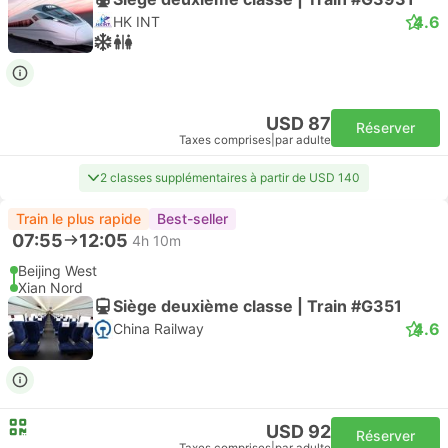
4.6
HK INT
USD 87
Réserver
Taxes comprises
|
par adulte
2 classes supplémentaires à partir de USD 140
Train le plus rapide
Best-seller
07:55
12:05
4h 10m
Beijing West
Xian Nord
Siège deuxième classe | Train #G351
4.6
China Railway
USD 92
Réserver