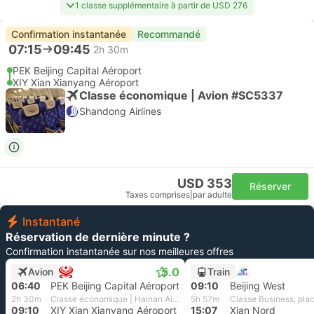
1 classe supplémentaire à partir de USD 276
Confirmation instantanée
Recommandé
07:15
09:45
2h 30m
PEK Beijing Capital Aéroport
XIY Xian Xianyang Aéroport
Classe économique | Avion #SC5337
Shandong Airlines
USD 353
Réserver
Taxes comprises
|
par adulte
Instantané
Réservation de dernière minute ?
Confirmation instantanée sur nos meilleures offres
5.0
Avion
Train
06:40
PEK Beijing Capital Aéroport
09:10
Beijing West
2h 30m
Classe économique | Hainan Airlines
5h 57m
09:10
XIY Xian Xianyang Aéroport
15:07
Xian Nord