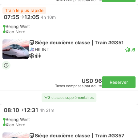
Taxes comprises
|
par adulte
Train le plus rapide
07:55
12:05
4h 10m
Beijing West
Xian Nord
Siège deuxième classe | Train #G351
4.6
HK INT
USD 96
Réserver
Taxes comprises
|
par adulte
3 classes supplémentaires
08:10
12:31
4h 21m
Beijing West
Xian Nord
Siège deuxième classe | Train #G357