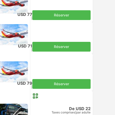
USD 77
Réserver
Taxes comprises
|
par adulte
USD 71
Réserver
Taxes comprises
|
par adulte
USD 79
Réserver
Taxes comprises
|
par adulte
De USD 22
Taxes comprises
|
par adulte