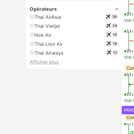
Opérateurs
15:
Thai AirAsia
36
Voir 
Thai Vietjet
24
13:
Nok Air
19
Thai Lion Air
18
15:
Thai Airways
12
Voir 
Afficher plus
Con
13:
17:
Voir 
FAV
Con
--: