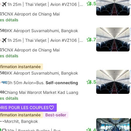
4.5
1h 25m
| Thai Vietjet
|
Avion #VZ106
|
Classe économique
15
CNX Aéroport de Chiang Mai
les détails
50
BKK Aéroport Suvarnabhumi, Bangkok
4.7
1h 25m
| Thai Vietjet
|
Avion #VZ106
|
Classe économique
15
CNX Aéroport de Chiang Mai
les détails
firmation instantanée
50
BKK Aéroport Suvarnabhumi, Bangkok
4.5
3h 50m Avion+Bus.
Self-connecting
40
Chiang Mai Warorot Market Kad Luang
les détails
ORIS POUR LES COUPLES
firmation instantanée
Best-seller
--
Morchit, Bangkok
4.4
10h
| Bangkok Busline
|
Bus