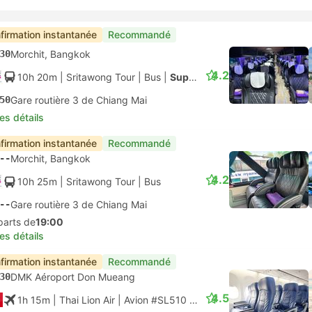
firmation instantanée
Recommandé
30
Morchit, Bangkok
4.2
10h 20m
| Sritawong Tour
|
Bus
|
Super VIP Bus
50
Gare routière 3 de Chiang Mai
les détails
firmation instantanée
Recommandé
--
Morchit, Bangkok
4.2
10h 25m
| Sritawong Tour
|
Bus
--
Gare routière 3 de Chiang Mai
parts de
19:00
les détails
firmation instantanée
Recommandé
30
DMK Aéroport Don Mueang
4.5
1h 15m
| Thai Lion Air
|
Avion #SL510
|
Classe économique