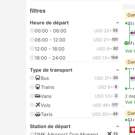
filtres
Con
Heure de départ
21:
00:00 - 06:00
USD 23+
55
06:00 - 12:00
USD 21+
101
07:
+1
12:00 - 18:00
USD 9+
92
Voir 
18:00 - 24:00
USD 10+
104
Con
--:
Type de transport
Bus
USD 21+
30
Trains
USD 9+
6
--:
Vans
USD 53+
3
2 de
Voir 
Vols
USD 46+
117
Con
Taxis
USD 201+
45
11:
Station de départ
DMK Aéroport Don Mueang
75