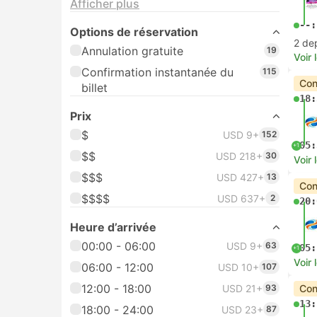
Afficher plus
--:
Options de réservation
2 de
Annulation gratuite
19
Voir 
Confirmation instantanée du
115
Con
billet
18:
Prix
$
USD 9+
152
05:
+1
$$
USD 218+
30
Voir 
$$$
USD 427+
13
Con
$$$$
USD 637+
2
20:
Heure d’arrivée
00:00 - 06:00
USD 9+
63
05:
+1
Voir 
06:00 - 12:00
USD 10+
107
12:00 - 18:00
USD 21+
93
Con
13:
18:00 - 24:00
USD 23+
87