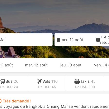
+ Ajo
Mai
mer. 12 août
reto
 11 août
mer. 12 août
jeu. 13 août
ven. 14
Bus
26
Vols
116
Taxis
45
De USD 20
De USD 45
De USD 200
Très demandé !
s voyages de Bangkok à Chiang Mai se vendent rapidement 