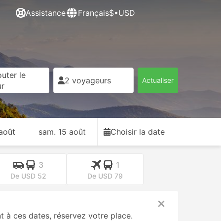
Assistance
Français
$•USD
uter le
2 voyageurs
Actualiser
ur
 août
sam. 15 août
Choisir la date
3
1
De USD 52
De USD 79
à ces dates, réservez votre place.