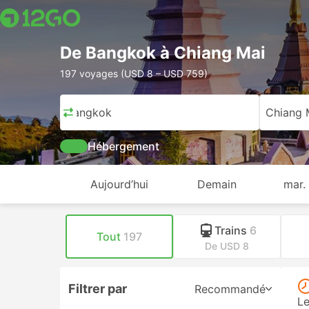
De Bangkok à Chiang Mai
197 voyages (USD 8 – USD 759)
Bangkok
Chiang 
Hébergement
Aujourd’hui
Demain
mar.
Trains
6
Tout
197
De USD 8
Filtrer par
Recommandé
Le