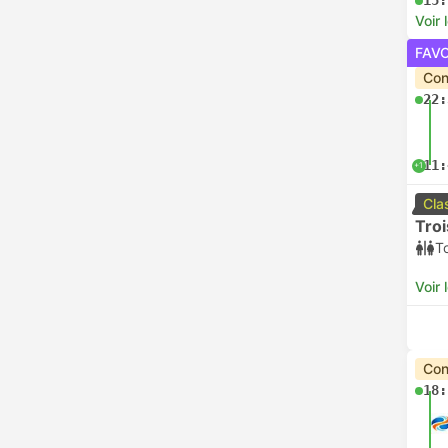
15:
Voir 
FAV
Con
22:
11:
+1
Cla
Tro
To
Voir 
Con
18: