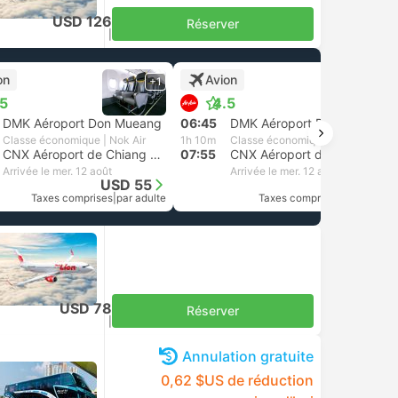
USD 126
Réserver
Taxes comprises
|
par adulte
on
Avion
+1
+1
.5
4.5
DMK Aéroport Don Mueang
06:45
DMK Aéroport Don Mueang
Classe économique | Nok Air
1h 10m
Classe économique | Thai AirAsia
CNX Aéroport de Chiang Mai
07:55
CNX Aéroport de Chiang Mai
Arrivée le mer. 12 août
Arrivée le mer. 12 août
USD 55
USD 61
Taxes comprises
|
par adulte
Taxes comprises
|
par adulte
USD 78
Réserver
Taxes comprises
|
par adulte
Annulation gratuite
0,62 $US de réduction