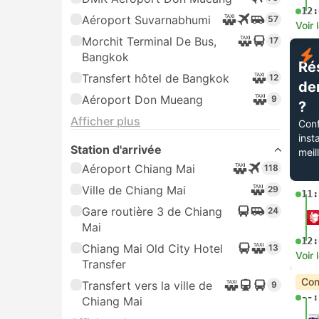
12:
Aéroport Suvarnabhumi
57
Voir 
Morchit Terminal De Bus,
17
Bangkok
Ré
Transfert hôtel de Bangkok
12
de
Aéroport Don Mueang
9
?
Afficher plus
Conf
inst
Station d'arrivée
meil
Aéroport Chiang Mai
118
Ville de Chiang Mai
29
11:
Gare routière 3 de Chiang
24
Mai
12:
Chiang Mai Old City Hotel
13
Voir 
Transfer
Con
Transfert vers la ville de
9
--:
Chiang Mai