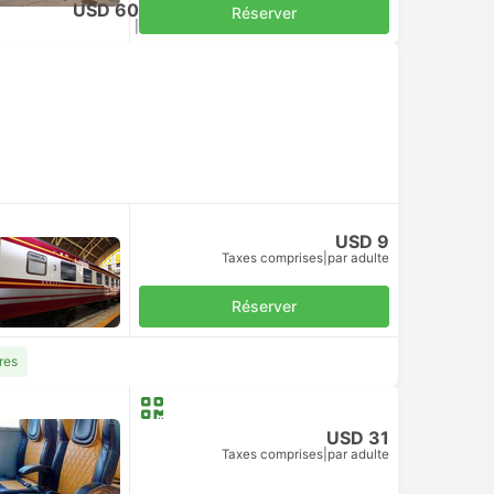
USD 60
Réserver
Taxes comprises
|
par adulte
USD 9
Taxes comprises
|
par adulte
Réserver
res
USD 31
Taxes comprises
|
par adulte