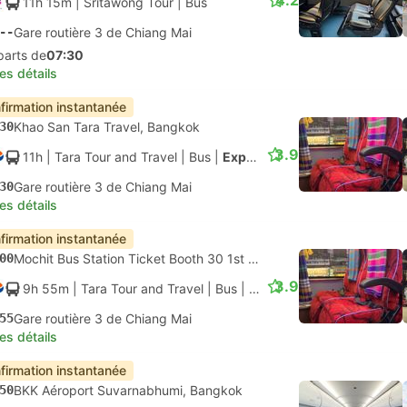
4.2
11h 15m
| Sritawong Tour
|
Bus
--
Gare routière 3 de Chiang Mai
parts de
07:30
les détails
firmation instantanée
30
Khao San Tara Travel, Bangkok
3.9
11h
| Tara Tour and Travel
|
Bus
|
Express
30
Gare routière 3 de Chiang Mai
les détails
firmation instantanée
00
Mochit Bus Station Ticket Booth 30 1st Floor, Bangkok
3.9
9h 55m
| Tara Tour and Travel
|
Bus
|
Express
55
Gare routière 3 de Chiang Mai
les détails
firmation instantanée
50
BKK Aéroport Suvarnabhumi, Bangkok