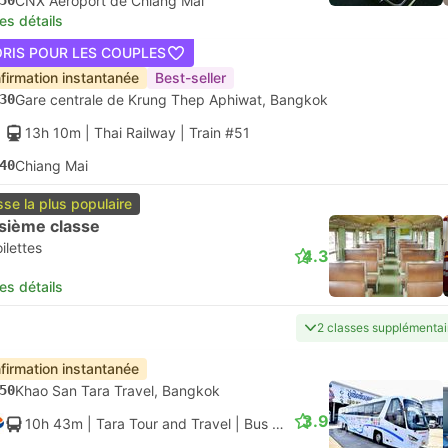
50
CNX Aéroport de Chiang Mai
les détails
ORIS POUR LES COUPLES
firmation instantanée
Best-seller
30
Gare centrale de Krung Thep Aphiwat, Bangkok
13h 10m
| Thai Railway
|
Train #51
40
Chiang Mai
sse la plus populaire
isième classe
ilettes
4.3
les détails
2 classes supplémentai
firmation instantanée
50
Khao San Tara Travel, Bangkok
3.9
10h 43m
| Tara Tour and Travel
|
Bus
|
Standard Bus