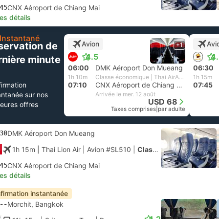
45
CNX Aéroport de Chiang Mai
les détails
Instantané
Avion
Avi
servation de
+1
4.5
4
rnière minute
06:00
DMK Aéroport Don Mueang
06:30
1h 10m
Classe économique | Thai AirAsia
1h 15m
irmation
07:10
CNX Aéroport de Chiang Mai
07:45
antanée sur nos
Arrivée le mer. 12 août
USD 68
leures offres
Taxes comprises
|
par adulte
30
DMK Aéroport Don Mueang
1h 15m
| Thai Lion Air
|
Avion #SL510
|
Classe économique
45
CNX Aéroport de Chiang Mai
les détails
firmation instantanée
--
Morchit, Bangkok