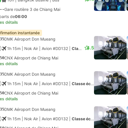
--
Gare routière 3 de Chiang Mai
parts de
06:00
les détails
firmation instantanée
35
DMK Aéroport Don Mueang
4.5
1h 15m
| Nok Air
|
Avion #DD132
|
Classe économique
50
CNX Aéroport de Chiang Mai
les détails
35
DMK Aéroport Don Mueang
1h 15m
| Nok Air
|
Avion #DD132
|
Classe économique
50
CNX Aéroport de Chiang Mai
les détails
35
DMK Aéroport Don Mueang
1h 15m
| Nok Air
|
Avion #DD132
|
Classe économique