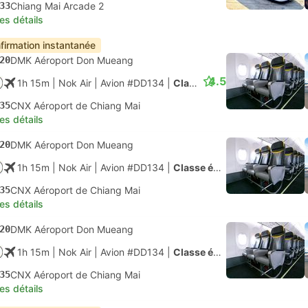
33
Chiang Mai Arcade 2
les détails
firmation instantanée
20
DMK Aéroport Don Mueang
4.5
1h 15m
| Nok Air
|
Avion #DD134
|
Classe économique
35
CNX Aéroport de Chiang Mai
les détails
20
DMK Aéroport Don Mueang
1h 15m
| Nok Air
|
Avion #DD134
|
Classe économique
35
CNX Aéroport de Chiang Mai
les détails
20
DMK Aéroport Don Mueang
1h 15m
| Nok Air
|
Avion #DD134
|
Classe économique
35
CNX Aéroport de Chiang Mai
les détails