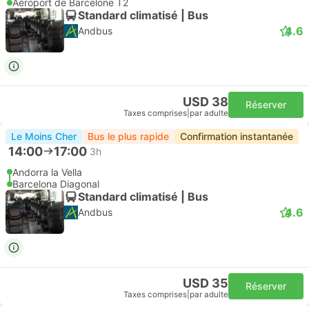
Aéroport de Barcelone T2
Standard climatisé | Bus
4.6
Andbus
USD 38
Réserver
Taxes comprises
|
par adulte
Le Moins Cher
Bus le plus rapide
Confirmation instantanée
14:00
17:00
3h
Andorra la Vella
Barcelona Diagonal
Standard climatisé | Bus
4.6
Andbus
USD 35
Réserver
Taxes comprises
|
par adulte