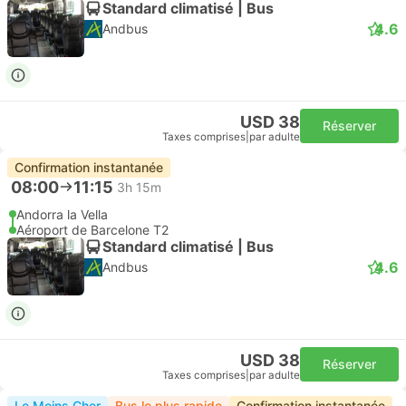
Standard climatisé | Bus
4.6
Andbus
USD 38
Réserver
Taxes comprises
|
par adulte
Confirmation instantanée
08:00
11:15
3h 15m
Andorra la Vella
Aéroport de Barcelone T2
Standard climatisé | Bus
4.6
Andbus
USD 38
Réserver
Taxes comprises
|
par adulte
Le Moins Cher
Bus le plus rapide
Confirmation instantanée