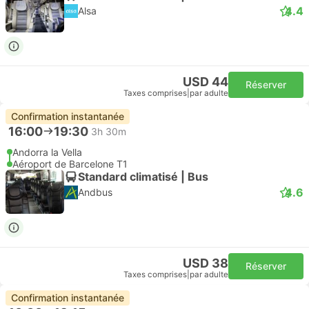
4.4
Alsa
USD 44
Réserver
Taxes comprises
|
par adulte
Confirmation instantanée
16:00
19:30
3h 30m
Andorra la Vella
Aéroport de Barcelone T1
Standard climatisé | Bus
4.6
Andbus
USD 38
Réserver
Taxes comprises
|
par adulte
Confirmation instantanée