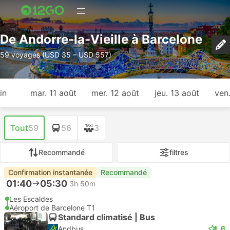
De Andorre-la-Vieille à Barcelone
59 voyages (USD 35 – USD 557)
in
mar. 11 août
mer. 12 août
jeu. 13 août
ven
Tout
59
56
3
Recommandé
filtres
Confirmation instantanée
Recommandé
01:40
05:30
3h 50m
Les Escaldes
Aéroport de Barcelone T1
Standard climatisé | Bus
4.6
Andbus