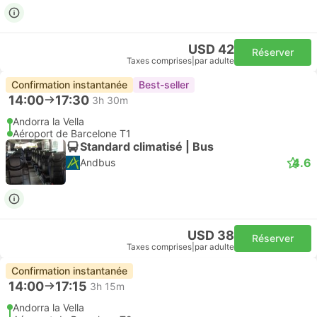
USD 42
Réserver
Taxes comprises
|
par adulte
Confirmation instantanée
Best-seller
14:00
17:30
3h 30m
Andorra la Vella
Aéroport de Barcelone T1
Standard climatisé | Bus
4.6
Andbus
USD 38
Réserver
Taxes comprises
|
par adulte
Confirmation instantanée
14:00
17:15
3h 15m
Andorra la Vella