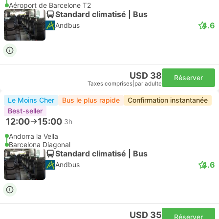
Aéroport de Barcelone T2
Standard climatisé | Bus
4.6
Andbus
USD 38
Réserver
Taxes comprises
|
par adulte
Le Moins Cher
Bus le plus rapide
Confirmation instantanée
Best-seller
12:00
15:00
3h
Andorra la Vella
Barcelona Diagonal
Standard climatisé | Bus
4.6
Andbus
USD 35
Réserver