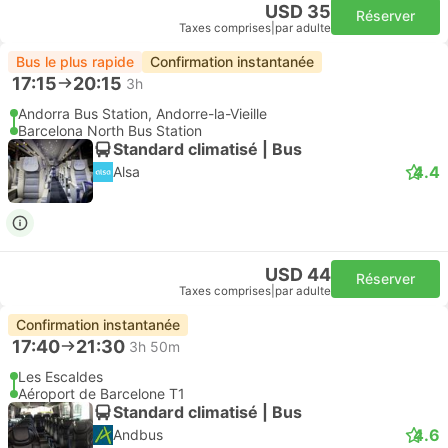
USD 35
Réserver
Taxes comprises
|
par adulte
Bus le plus rapide
Confirmation instantanée
17:15
20:15
3h
Andorra Bus Station, Andorre-la-Vieille
Barcelona North Bus Station
Standard climatisé | Bus
4.4
Alsa
USD 44
Réserver
Taxes comprises
|
par adulte
Confirmation instantanée
17:40
21:30
3h 50m
Les Escaldes
Aéroport de Barcelone T1
Standard climatisé | Bus
4.6
Andbus