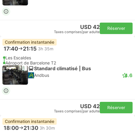
USD 42
Réserver
Taxes comprises
|
par adulte
Confirmation instantanée
17:40
21:15
3h 35m
Les Escaldes
Aéroport de Barcelone T2
Standard climatisé | Bus
4.6
Andbus
USD 42
Réserver
Taxes comprises
|
par adulte
Confirmation instantanée
18:00
21:30
3h 30m