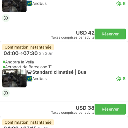
4.6
Andbus
USD 42
Réserver
Taxes comprises
|
par adulte
Confirmation instantanée
04:00
07:30
3h 30m
Andorra la Vella
Aéroport de Barcelone T1
Standard climatisé | Bus
4.6
Andbus
USD 38
Réserver
Taxes comprises
|
par adulte
Confirmation instantanée