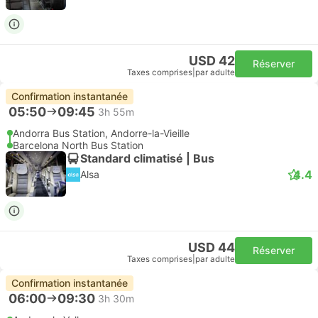
USD 42
Réserver
Taxes comprises
|
par adulte
Confirmation instantanée
05:50
09:45
3h 55m
Andorra Bus Station, Andorre-la-Vieille
Barcelona North Bus Station
Standard climatisé | Bus
4.4
Alsa
USD 44
Réserver
Taxes comprises
|
par adulte
Confirmation instantanée
06:00
09:30
3h 30m