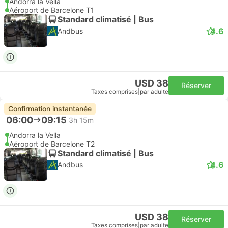
Andorra la Vella
Aéroport de Barcelone T1
Standard climatisé | Bus
4.6
Andbus
USD 38
Réserver
Taxes comprises
|
par adulte
Confirmation instantanée
06:00
09:15
3h 15m
Andorra la Vella
Aéroport de Barcelone T2
Standard climatisé | Bus
4.6
Andbus
USD 38
Réserver
Taxes comprises
|
par adulte