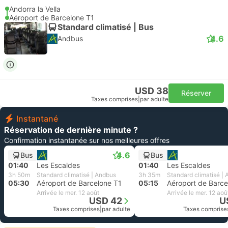
Andorra la Vella
Aéroport de Barcelone T1
Standard climatisé | Bus
4.6
Andbus
USD 38
Réserver
Taxes comprises
|
par adulte
Instantané
Réservation de dernière minute ?
Confirmation instantanée sur nos meilleures offres
4.6
Bus
Bus
01:40
Les Escaldes
01:40
Les Escaldes
3h 50m
Standard climatisé | Andbus
3h 35m
Standard climatisé |
05:30
Aéroport de Barcelone T1
05:15
Aéroport de Barce
Arrivée le mer. 12 août
Arrivée le mer. 12 aoû
USD 42
U
Taxes comprises
|
par adulte
Taxes comprise