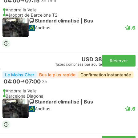
04:00
07:15
3h 15m
Andorra la Vella
Aéroport de Barcelone T2
Standard climatisé | Bus
4.6
Andbus
USD 38
Réserver
Taxes comprises
|
par adulte
Le Moins Cher
Bus le plus rapide
Confirmation instantanée
04:00
07:00
3h
Andorra la Vella
Barcelona Diagonal
Standard climatisé | Bus
4.6
Andbus