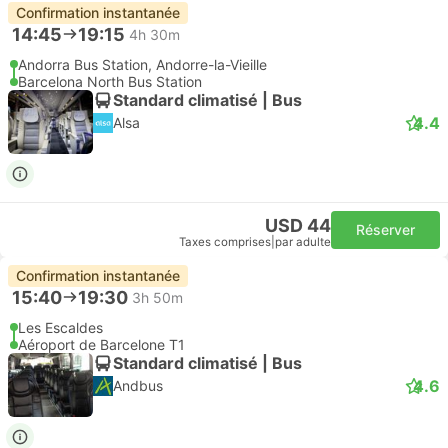
Confirmation instantanée
14:45
19:15
4h 30m
Andorra Bus Station, Andorre-la-Vieille
Barcelona North Bus Station
Standard climatisé | Bus
4.4
Alsa
USD 44
Réserver
Taxes comprises
|
par adulte
Confirmation instantanée
15:40
19:30
3h 50m
Les Escaldes
Aéroport de Barcelone T1
Standard climatisé | Bus
4.6
Andbus