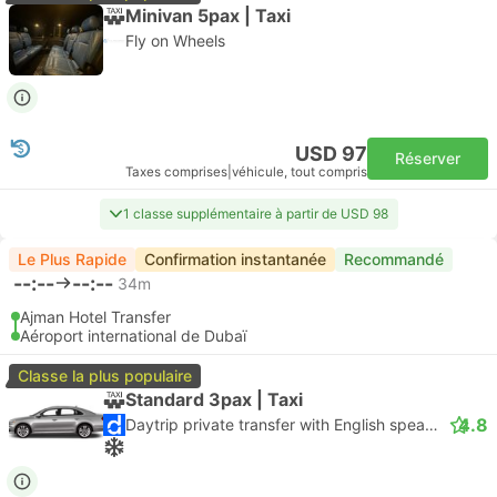
Minivan 5pax | Taxi
Fly on Wheels
USD 97
Réserver
Taxes comprises
|
véhicule, tout compris
1 classe supplémentaire à partir de USD 98
Le Plus Rapide
Confirmation instantanée
Recommandé
--:--
--:--
34m
Ajman Hotel Transfer
Aéroport international de Dubaï
Classe la plus populaire
Standard 3pax | Taxi
4.8
Daytrip private transfer with English speaking driver