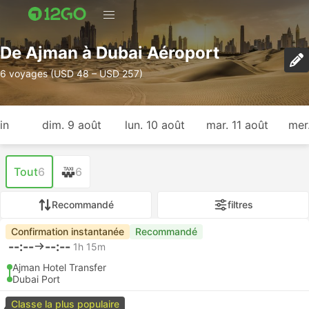
De Ajman à Dubai Aéroport
6 voyages (USD 48 – USD 257)
in
dim. 9 août
lun. 10 août
mar. 11 août
mer
Tout
6
6
Recommandé
filtres
Confirmation instantanée
Recommandé
--:--
--:--
1h 15m
Ajman Hotel Transfer
Dubai Port
Classe la plus populaire