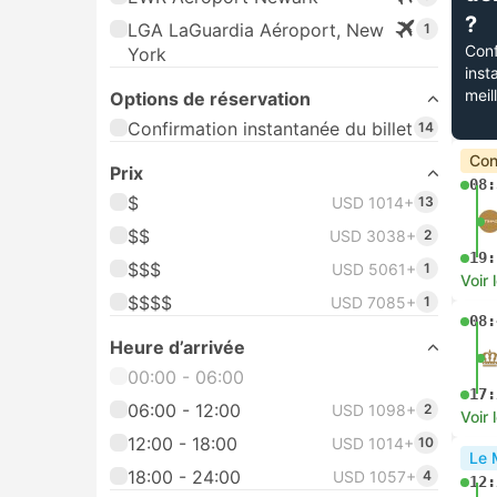
?
LGA LaGuardia Aéroport, New
1
Conf
York
inst
meil
Options de réservation
Confirmation instantanée du billet
14
Con
Prix
08:
$
USD 1014+
13
$$
USD 3038+
2
19:
$$$
USD 5061+
1
Voir 
$$$$
USD 7085+
1
08:
Heure d’arrivée
00:00 - 06:00
17:
06:00 - 12:00
USD 1098+
2
Voir 
12:00 - 18:00
USD 1014+
10
Le 
18:00 - 24:00
USD 1057+
4
12: