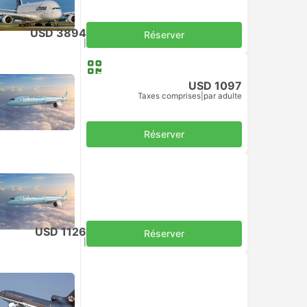
USD 3894
Réserver
Taxes comprises
|
par adulte
USD 1097
Taxes comprises
|
par adulte
Réserver
USD 1126
Réserver
Taxes comprises
|
par adulte