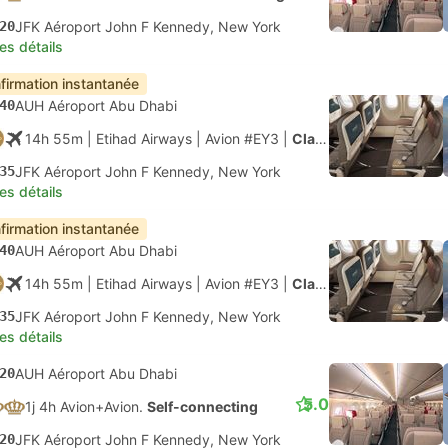
20
JFK Aéroport John F Kennedy, New York
les détails
firmation instantanée
40
AUH Aéroport Abu Dhabi
14h 55m
| Etihad Airways
|
Avion #EY3
|
Classe économique
35
JFK Aéroport John F Kennedy, New York
les détails
firmation instantanée
40
AUH Aéroport Abu Dhabi
14h 55m
| Etihad Airways
|
Avion #EY3
|
Classe économique
35
JFK Aéroport John F Kennedy, New York
les détails
20
AUH Aéroport Abu Dhabi
5.0
1j 4h Avion+Avion.
Self-connecting
20
JFK Aéroport John F Kennedy, New York