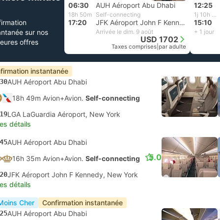
06:30
AUH Aéroport Abu Dhabi
12:25
18h 50m
Self-connecting
1j 10h 45m
irmation
17:20
JFK Aéroport John F Kennedy, New York
15:10
antanée sur nos
Arrivée le dim. 9 août
+ 1 jour
USD 1702
leures offres
Taxes comprises
|
par adulte
firmation instantanée
30
AUH Aéroport Abu Dhabi
18h 49m Avion+Avion.
Self-connecting
19
LGA LaGuardia Aéroport, New York
les détails
45
AUH Aéroport Abu Dhabi
5.0
16h 35m Avion+Avion.
Self-connecting
20
JFK Aéroport John F Kennedy, New York
les détails
Moins Cher
Confirmation instantanée
25
AUH Aéroport Abu Dhabi