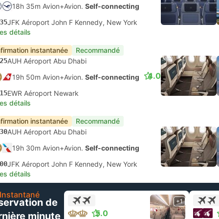
18h 35m Avion+Avion.
Self-connecting
35
JFK Aéroport John F Kennedy, New York
les détails
firmation instantanée
Recommandé
25
AUH Aéroport Abu Dhabi
4.0
19h 50m Avion+Avion.
Self-connecting
15
EWR Aéroport Newark
les détails
firmation instantanée
Recommandé
30
AUH Aéroport Abu Dhabi
19h 30m Avion+Avion.
Self-connecting
00
JFK Aéroport John F Kennedy, New York
les détails
Instantané
servation de
+1
5.0
rnière minute