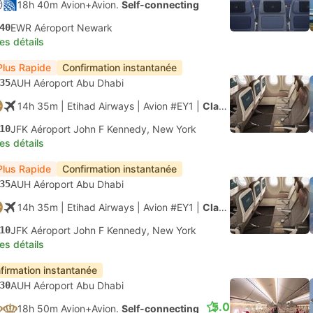
18h 40m Avion+Avion.
Self-connecting
40
EWR Aéroport Newark
les détails
Plus Rapide
Confirmation instantanée
35
AUH Aéroport Abu Dhabi
14h 35m
| Etihad Airways
|
Avion #EY1
|
Classe économique
10
JFK Aéroport John F Kennedy, New York
les détails
Plus Rapide
Confirmation instantanée
35
AUH Aéroport Abu Dhabi
14h 35m
| Etihad Airways
|
Avion #EY1
|
Classe économique
10
JFK Aéroport John F Kennedy, New York
les détails
firmation instantanée
30
AUH Aéroport Abu Dhabi
5.0
18h 50m Avion+Avion.
Self-connecting