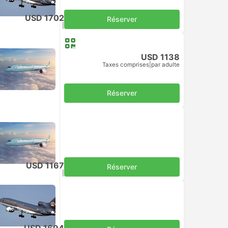
USD 1702
Réserver
Taxes comprises
|
par adulte
USD 1138
Taxes comprises
|
par adulte
Réserver
USD 1167
Réserver
Taxes comprises
|
par adulte