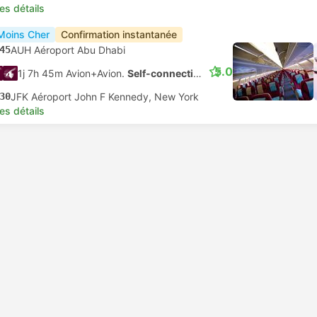
les détails
Moins Cher
Confirmation instantanée
45
AUH Aéroport Abu Dhabi
5.0
1j 7h 45m Avion+Avion.
Self-connecting
30
JFK Aéroport John F Kennedy, New York
les détails