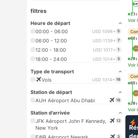
filtres
13:
Voir 
Heure de départ
00:00 - 06:00
USD 1098+
5
Con
08:
06:00 - 12:00
USD 1139+
7
12:00 - 18:00
USD 1017+
1
18:00 - 24:00
20:
USD 1014+
3
Voir 
Type de transport
Con
Vols
USD 1014+
16
08:
Station de départ
AUH Aéroport Abu Dhabi
16
20:
Voir 
Station d'arrivée
JFK Aéroport John F Kennedy,
12
Ré
New York
de
EWR Aéroport Newark
3