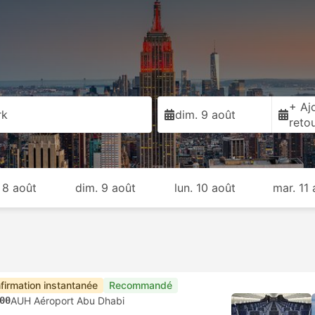
+ Ajo
rk
dim. 9 août
reto
 8 août
dim. 9 août
lun. 10 août
mar. 11 
firmation instantanée
Recommandé
00
AUH Aéroport Abu Dhabi