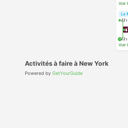
Voir 
Le 
22:
22:
+1
Voir 
Activités à faire à New York
Powered by
GetYourGuide