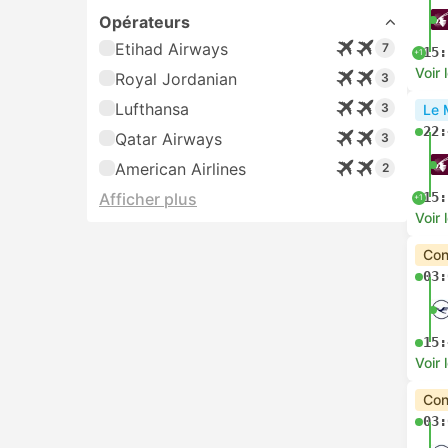
Opérateurs
Etihad Airways
7
15:
+1
Voir 
Royal Jordanian
3
Lufthansa
3
Le 
22:
Qatar Airways
3
American Airlines
2
Afficher plus
15:
+1
Voir 
Con
03:
15:
Voir 
Con
03: