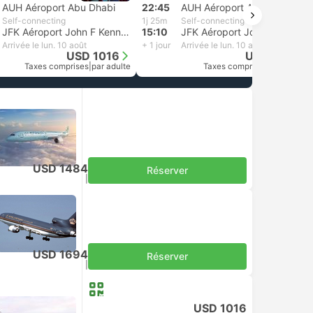
AUH Aéroport Abu Dhabi
22:45
AUH Aéroport Abu Dhabi
Self-connecting
1j 25m
Self-connecting
JFK Aéroport John F Kennedy, New York
15:10
JFK Aéroport John F Kennedy, New York
Arrivée le lun. 10 août
+ 1 jour
Arrivée le lun. 10 août
USD 1016
USD 1013
Taxes comprises
|
par adulte
Taxes comprises
|
par adulte
USD 1484
Réserver
Taxes comprises
|
par adulte
USD 1694
Réserver
Taxes comprises
|
par adulte
USD 1016