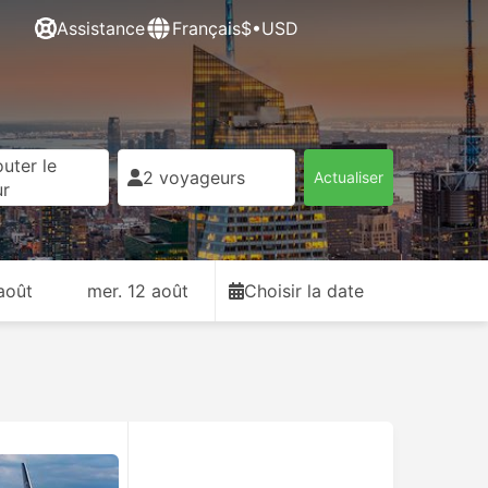
Assistance
Français
$•USD
uter le
2 voyageurs
Actualiser
ur
août
mer. 12 août
Choisir la date