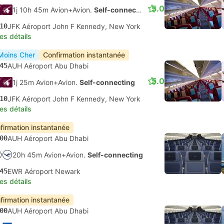
5.0
1j 10h 45m Avion+Avion.
Self-connecting
10
JFK Aéroport John F Kennedy, New York
les détails
Moins Cher
Confirmation instantanée
45
AUH Aéroport Abu Dhabi
5.0
1j 25m Avion+Avion.
Self-connecting
10
JFK Aéroport John F Kennedy, New York
les détails
firmation instantanée
00
AUH Aéroport Abu Dhabi
20h 45m Avion+Avion.
Self-connecting
45
EWR Aéroport Newark
les détails
firmation instantanée
00
AUH Aéroport Abu Dhabi