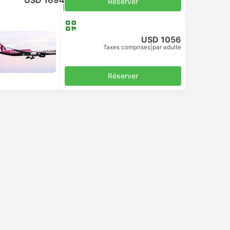
USD 1694
Réserver
Taxes comprises
|
par adulte
USD 1056
Taxes comprises
|
par adulte
Réserver