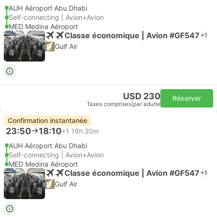
AUH Aéroport Abu Dhabi
Self-connecting | Avion+Avion
MED Medina Aéroport
Classe économique | Avion #GF547
+1
Gulf Air
USD 230
Réserver
Taxes comprises
|
par adulte
Confirmation instantanée
23:50
18:10
+1
19h 20m
AUH Aéroport Abu Dhabi
Self-connecting | Avion+Avion
MED Medina Aéroport
Classe économique | Avion #GF547
+1
Gulf Air