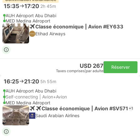
15:35
17:20
2h 45m
AUH Aéroport Abu Dhabi
MED Medina Aéroport
Classe économique | Avion #EY633
Etihad Airways
USD 267
Réserver
Taxes comprises
|
par adulte
16:25
21:20
5h 55m
AUH Aéroport Abu Dhabi
Self-connecting | Avion+Avion
MED Medina Aéroport
Classe économique | Avion #SV571
+1
Saudi Arabian Airlines