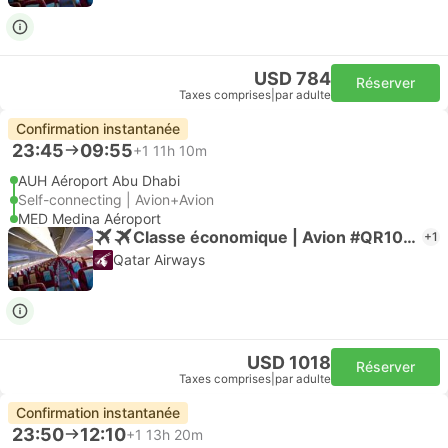
USD 784
Réserver
Taxes comprises
|
par adulte
Confirmation instantanée
23:45
09:55
+1
11h 10m
AUH Aéroport Abu Dhabi
Self-connecting | Avion+Avion
MED Medina Aéroport
Classe économique | Avion #QR1055
+1
Qatar Airways
USD 1018
Réserver
Taxes comprises
|
par adulte
Confirmation instantanée
23:50
12:10
+1
13h 20m