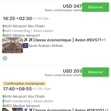
USD 347
Réserver
Taxes comprises
|
par adulte
16:25
02:30
+1
11h 5m
AUH Aéroport Abu Dhabi
Self-connecting | Avion+Avion
MED Medina Aéroport
Classe économique | Avion #SV571
+1
Saudi Arabian Airlines
USD 203
Réserver
Taxes comprises
|
par adulte
Confirmation instantanée
17:40
09:55
+1
17h 15m
AUH Aéroport Abu Dhabi
Self-connecting | Avion+Avion
MED Medina Aéroport
Classe économique | Avion #QR1051
+1