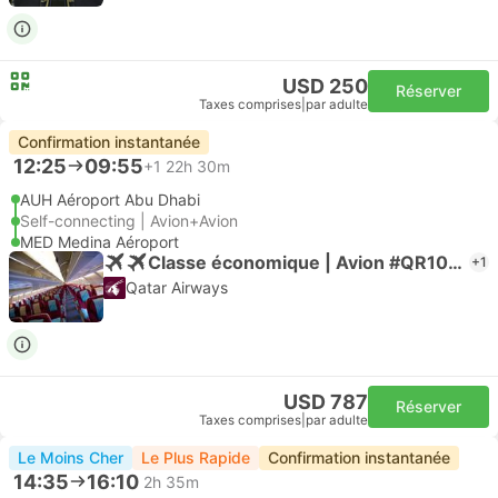
USD 250
Réserver
Taxes comprises
|
par adulte
Confirmation instantanée
12:25
09:55
+1
22h 30m
AUH Aéroport Abu Dhabi
Self-connecting | Avion+Avion
MED Medina Aéroport
Classe économique | Avion #QR1045
+1
Qatar Airways
USD 787
Réserver
Taxes comprises
|
par adulte
Le Moins Cher
Le Plus Rapide
Confirmation instantanée
14:35
16:10
2h 35m