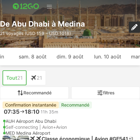
De Abu Dhabi à Medina
21 voyages (USD 159 – USD 1018)
in
sam. 8 août
dim. 9 août
lun. 10 août
mar
Tout
21
21
Recommandé
filtres
Confirmation instantanée
Recommandé
07:35
18:10
11h 35m
AUH Aéroport Abu Dhabi
Self-connecting | Avion+Avion
MED Medina Aéroport
Classe économique | Avion #GF541
+1