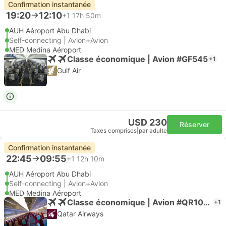
Confirmation instantanée
19:20
12:10
+1
17h 50m
AUH Aéroport Abu Dhabi
Self-connecting | Avion+Avion
MED Medina Aéroport
Classe économique | Avion #GF545
+1
Gulf Air
USD 230
Réserver
Taxes comprises
|
par adulte
Confirmation instantanée
22:45
09:55
+1
12h 10m
AUH Aéroport Abu Dhabi
Self-connecting | Avion+Avion
MED Medina Aéroport
Classe économique | Avion #QR1053
+1
Qatar Airways