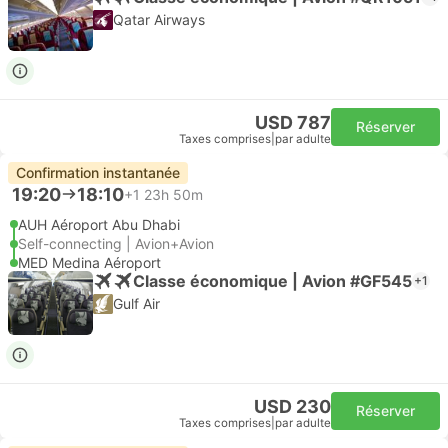
Qatar Airways
USD 787
Réserver
Taxes comprises
|
par adulte
Confirmation instantanée
19:20
18:10
+1
23h 50m
AUH Aéroport Abu Dhabi
Self-connecting | Avion+Avion
MED Medina Aéroport
Classe économique | Avion #GF545
+1
Gulf Air
USD 230
Réserver
Taxes comprises
|
par adulte