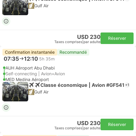
Gulf Air
USD 230
Réserver
Taxes comprises
|
par adulte
Confirmation instantanée
Recommandé
07:35
12:10
5h 35m
AUH Aéroport Abu Dhabi
Self-connecting | Avion+Avion
MED Medina Aéroport
Classe économique | Avion #GF541
+1
Gulf Air
USD 230
Réserver
Taxes comprises
|
par adulte