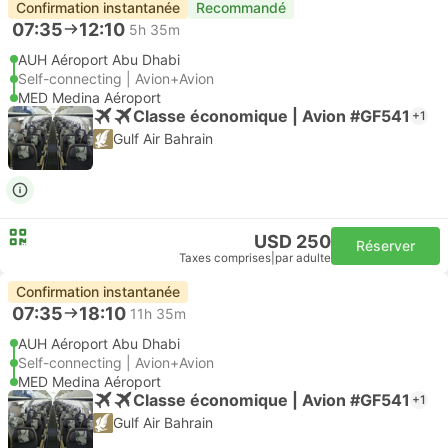
Confirmation instantanée
Recommandé
07:35
12:10
5h 35m
AUH Aéroport Abu Dhabi
Self-connecting | Avion+Avion
MED Medina Aéroport
Classe économique | Avion #GF541
+1
Gulf Air Bahrain
USD 250
Réserver
Taxes comprises
|
par adulte
Confirmation instantanée
07:35
18:10
11h 35m
AUH Aéroport Abu Dhabi
Self-connecting | Avion+Avion
MED Medina Aéroport
Classe économique | Avion #GF541
+1
Gulf Air Bahrain