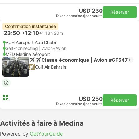
USD 230
Réserver
Taxes comprises
|
par adulte
Confirmation instantanée
23:50
12:10
+1
13h 20m
AUH Aéroport Abu Dhabi
Self-connecting | Avion+Avion
MED Medina Aéroport
Classe économique | Avion #GF547
+1
Gulf Air Bahrain
USD 250
Réserver
Taxes comprises
|
par adulte
Activités à faire à Medina
Powered by
GetYourGuide