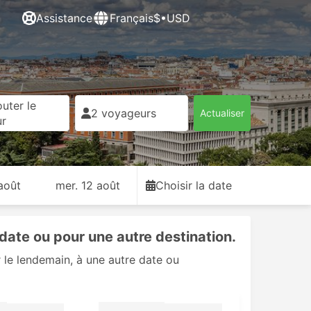
Assistance
Français
$•USD
uter le
2 voyageurs
Actualiser
ur
août
mer. 12 août
Choisir la date
date ou pour une autre destination.
 le lendemain, à une autre date ou