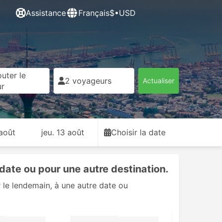
Assistance
Français
$•USD
uter le
2 voyageurs
Actualiser
ur
 août
jeu. 13 août
Choisir la date
date ou pour une autre destination.
 le lendemain, à une autre date ou