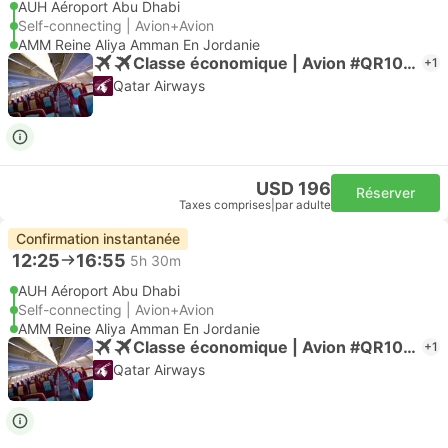
AUH Aéroport Abu Dhabi
Self-connecting | Avion+Avion
AMM Reine Aliya Amman En Jordanie
Classe économique | Avion #QR1045
+1
Qatar Airways
USD 196
Réserver
Taxes comprises
|
par adulte
Confirmation instantanée
12:25
16:55
5h 30m
AUH Aéroport Abu Dhabi
Self-connecting | Avion+Avion
AMM Reine Aliya Amman En Jordanie
Classe économique | Avion #QR1045
+1
Qatar Airways