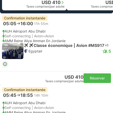
USD 410
US
Taxes comprises
|
par adulte
Taxes comprise
Confirmation instantanée
05:05
16:00
11h 55m
AUH Aéroport Abu Dhabi
Self-connecting | Avion+Avion
AMM Reine Aliya Amman En Jordanie
Classe économique | Avion #MS917
+1
4.5
Egyptair
USD 410
Réserver
Taxes comprises
|
par adulte
Confirmation instantanée
05:45
18:55
14h 10m
AUH Aéroport Abu Dhabi
Self-connecting | Avion+Avion
AMM Reine Aliya Amman En Jordanie