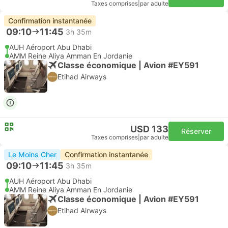
Taxes comprises
|
par adulte
Confirmation instantanée
09:10
11:45
3h 35m
AUH Aéroport Abu Dhabi
AMM Reine Aliya Amman En Jordanie
Classe économique | Avion #EY591
Etihad Airways
USD 133
Réserver
Taxes comprises
|
par adulte
Le Moins Cher
Confirmation instantanée
09:10
11:45
3h 35m
AUH Aéroport Abu Dhabi
AMM Reine Aliya Amman En Jordanie
Classe économique | Avion #EY591
Etihad Airways