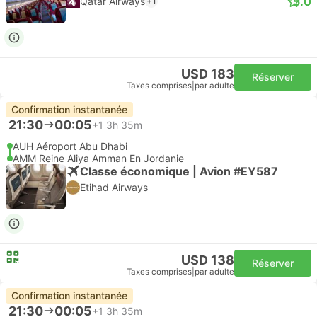
5.0
Qatar Airways
+1
USD 183
Réserver
Taxes comprises
|
par adulte
Confirmation instantanée
21:30
00:05
+1
3h 35m
AUH Aéroport Abu Dhabi
AMM Reine Aliya Amman En Jordanie
Classe économique | Avion #EY587
Etihad Airways
USD 138
Réserver
Taxes comprises
|
par adulte
Confirmation instantanée
21:30
00:05
+1
3h 35m