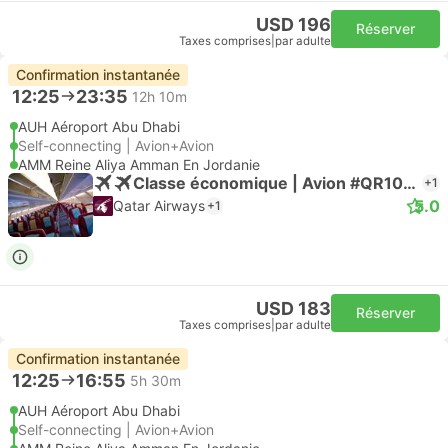
USD 196
Réserver
Taxes comprises
|
par adulte
Confirmation instantanée
12:25
23:35
12h 10m
AUH Aéroport Abu Dhabi
Self-connecting | Avion+Avion
AMM Reine Aliya Amman En Jordanie
Classe économique | Avion #QR1045
+1
5.0
Qatar Airways
+1
USD 183
Réserver
Taxes comprises
|
par adulte
Confirmation instantanée
12:25
16:55
5h 30m
AUH Aéroport Abu Dhabi
Self-connecting | Avion+Avion