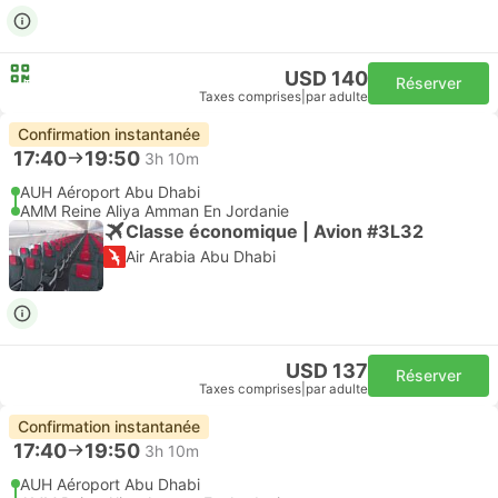
USD 140
Réserver
Taxes comprises
|
par adulte
Confirmation instantanée
17:40
19:50
3h 10m
AUH Aéroport Abu Dhabi
AMM Reine Aliya Amman En Jordanie
Classe économique | Avion #3L32
Air Arabia Abu Dhabi
USD 137
Réserver
Taxes comprises
|
par adulte
Confirmation instantanée
17:40
19:50
3h 10m
AUH Aéroport Abu Dhabi