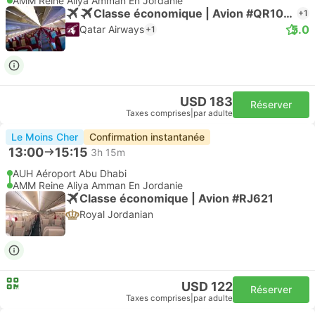
AMM Reine Aliya Amman En Jordanie
Classe économique | Avion #QR1045
+1
5.0
Qatar Airways
+1
USD 183
Réserver
Taxes comprises
|
par adulte
Le Moins Cher
Confirmation instantanée
13:00
15:15
3h 15m
AUH Aéroport Abu Dhabi
AMM Reine Aliya Amman En Jordanie
Classe économique | Avion #RJ621
Royal Jordanian
USD 122
Réserver
Taxes comprises
|
par adulte