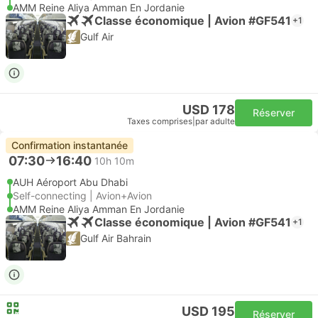
AMM Reine Aliya Amman En Jordanie
Classe économique | Avion #GF541
+1
Gulf Air
USD 178
Réserver
Taxes comprises
|
par adulte
Confirmation instantanée
07:30
16:40
10h 10m
AUH Aéroport Abu Dhabi
Self-connecting | Avion+Avion
AMM Reine Aliya Amman En Jordanie
Classe économique | Avion #GF541
+1
Gulf Air Bahrain
USD 195
Réserver