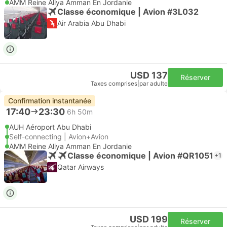
AMM Reine Aliya Amman En Jordanie
Classe économique | Avion #3L032
Air Arabia Abu Dhabi
USD 137
Réserver
Taxes comprises
|
par adulte
Confirmation instantanée
17:40
23:30
6h 50m
AUH Aéroport Abu Dhabi
Self-connecting | Avion+Avion
AMM Reine Aliya Amman En Jordanie
Classe économique | Avion #QR1051
+1
Qatar Airways
USD 199
Réserver