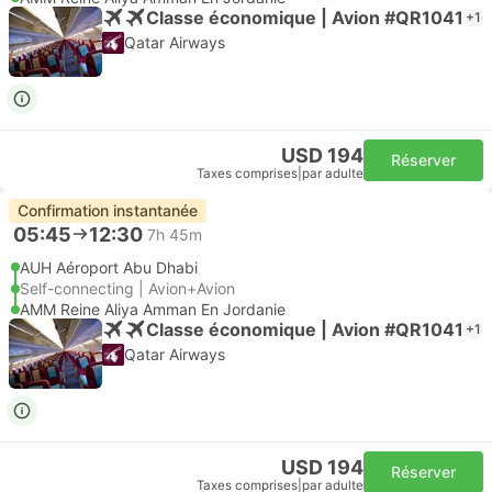
Classe économique | Avion #QR1041
+1
Qatar Airways
USD 194
Réserver
Taxes comprises
|
par adulte
Confirmation instantanée
05:45
12:30
7h 45m
AUH Aéroport Abu Dhabi
Self-connecting | Avion+Avion
AMM Reine Aliya Amman En Jordanie
Classe économique | Avion #QR1041
+1
Qatar Airways
USD 194
Réserver
Taxes comprises
|
par adulte