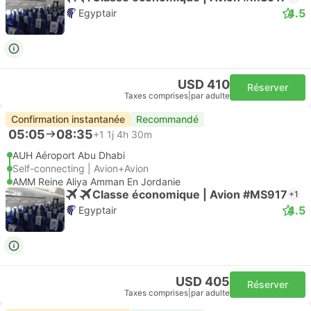
4.5
Egyptair
USD 410
Réserver
Taxes comprises
|
par adulte
Confirmation instantanée
Recommandé
05:05
08:35
+1
1j 4h 30m
AUH Aéroport Abu Dhabi
Self-connecting | Avion+Avion
AMM Reine Aliya Amman En Jordanie
Classe économique | Avion #MS917
+1
4.5
Egyptair
USD 405
Réserver
Taxes comprises
|
par adulte