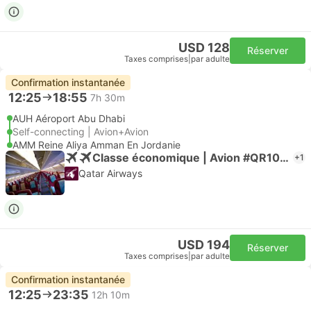
USD 128
Réserver
Taxes comprises
|
par adulte
Confirmation instantanée
12:25
18:55
7h 30m
AUH Aéroport Abu Dhabi
Self-connecting | Avion+Avion
AMM Reine Aliya Amman En Jordanie
Classe économique | Avion #QR1045
+1
Qatar Airways
USD 194
Réserver
Taxes comprises
|
par adulte
Confirmation instantanée
12:25
23:35
12h 10m