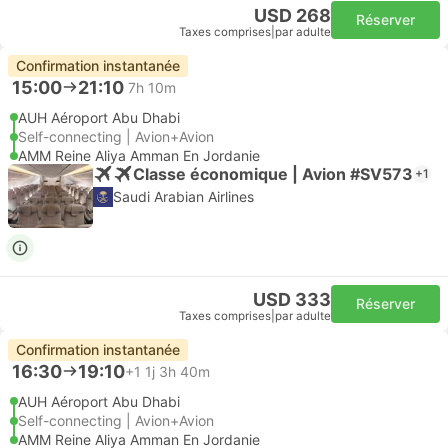
USD 268
Réserver
Taxes comprises
|
par adulte
Confirmation instantanée
15:00
21:10
7h 10m
AUH Aéroport Abu Dhabi
Self-connecting | Avion+Avion
AMM Reine Aliya Amman En Jordanie
Classe économique | Avion #SV573
+1
Saudi Arabian Airlines
USD 333
Réserver
Taxes comprises
|
par adulte
Confirmation instantanée
16:30
19:10
+1
1j 3h 40m
AUH Aéroport Abu Dhabi
Self-connecting | Avion+Avion
AMM Reine Aliya Amman En Jordanie