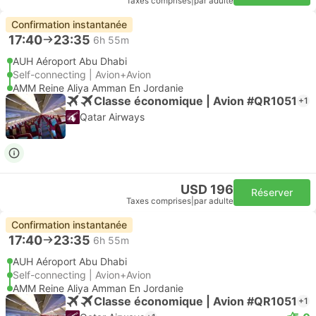
Taxes comprises
|
par adulte
Confirmation instantanée
17:40
23:35
6h 55m
AUH Aéroport Abu Dhabi
Self-connecting | Avion+Avion
AMM Reine Aliya Amman En Jordanie
Classe économique | Avion #QR1051
+1
Qatar Airways
USD 196
Réserver
Taxes comprises
|
par adulte
Confirmation instantanée
17:40
23:35
6h 55m
AUH Aéroport Abu Dhabi
Self-connecting | Avion+Avion
AMM Reine Aliya Amman En Jordanie
Classe économique | Avion #QR1051
+1