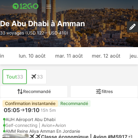
De Abu Dhabi à Amman
33 voyages (USD 122 – USD 410)
in
lun. 10 août
mar. 11 août
mer. 12 août
jeu
Tout
33
33
Recommandé
filtres
Confirmation instantanée
Recommandé
05:05
19:10
15h 5m
AUH Aéroport Abu Dhabi
Self-connecting | Avion+Avion
AMM Reine Aliya Amman En Jordanie
Classe économique | Avion #MS917
+1