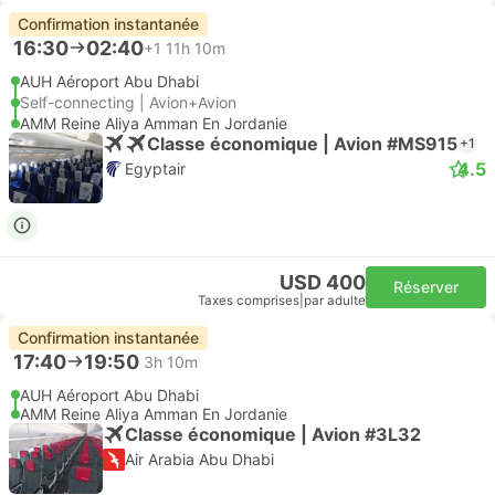
Confirmation instantanée
16:30
02:40
+1
11h 10m
AUH Aéroport Abu Dhabi
Self-connecting | Avion+Avion
AMM Reine Aliya Amman En Jordanie
Classe économique | Avion #MS915
+1
4.5
Egyptair
USD 400
Réserver
Taxes comprises
|
par adulte
Confirmation instantanée
17:40
19:50
3h 10m
AUH Aéroport Abu Dhabi
AMM Reine Aliya Amman En Jordanie
Classe économique | Avion #3L32
Air Arabia Abu Dhabi