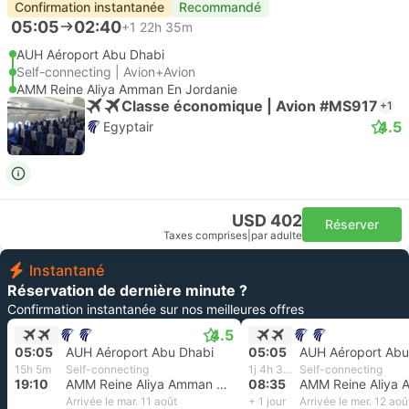
Confirmation instantanée
Recommandé
05:05
02:40
+1
22h 35m
AUH Aéroport Abu Dhabi
Self-connecting | Avion+Avion
AMM Reine Aliya Amman En Jordanie
Classe économique | Avion #MS917
+1
4.5
Egyptair
USD 402
Réserver
Taxes comprises
|
par adulte
Instantané
Réservation de dernière minute ?
Confirmation instantanée sur nos meilleures offres
4.5
05:05
AUH Aéroport Abu Dhabi
05:05
AUH Aéroport Abu
15h 5m
Self-connecting
1j 4h 30m
Self-connecting
19:10
AMM Reine Aliya Amman En Jordanie
08:35
Arrivée le mar. 11 août
+ 1 jour
Arrivée le mer. 12 aoû