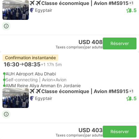
Classe économique | Avion #MS915
+1
4.5
Egyptair
USD 408
Réserver
Taxes comprises
|
par adulte
Confirmation instantanée
16:30
08:35
+1
17h 5m
AUH Aéroport Abu Dhabi
Self-connecting | Avion+Avion
AMM Reine Aliya Amman En Jordanie
Classe économique | Avion #MS915
+1
4.5
Egyptair
USD 403
Réserver
Taxes comprises
|
par adulte