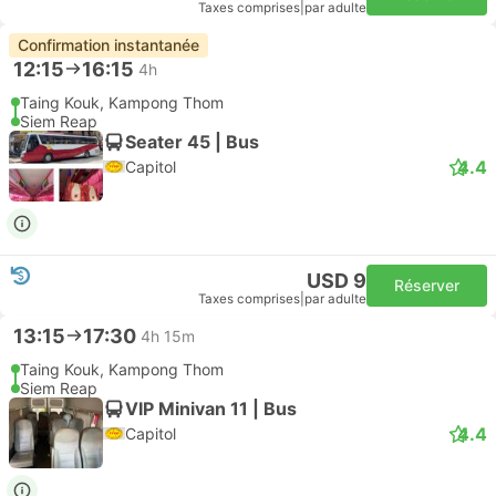
Taxes comprises
|
par adulte
Confirmation instantanée
12:15
16:15
4h
Taing Kouk, Kampong Thom
Siem Reap
Seater 45 | Bus
4.4
Capitol
USD 9
Réserver
Taxes comprises
|
par adulte
13:15
17:30
4h 15m
Taing Kouk, Kampong Thom
Siem Reap
VIP Minivan 11 | Bus
4.4
Capitol