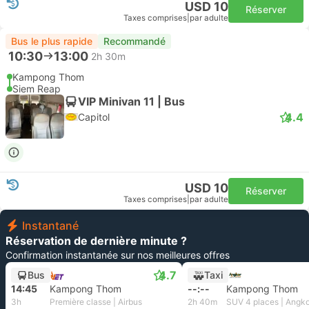
USD 10
Réserver
Taxes comprises
|
par adulte
Bus le plus rapide
Recommandé
10:30
13:00
2h 30m
Kampong Thom
Siem Reap
VIP Minivan 11 | Bus
4.4
Capitol
USD 10
Réserver
Taxes comprises
|
par adulte
Instantané
Réservation de dernière minute ?
Confirmation instantanée sur nos meilleures offres
4.7
Bus
Taxi
14:45
Kampong Thom
--:--
Kampong Thom
3h
Première classe | Airbus
2h 40m