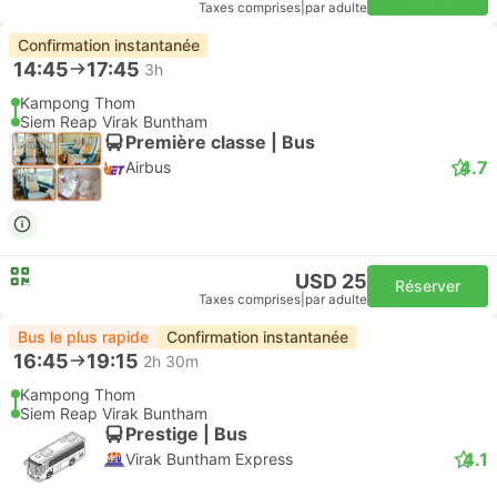
Taxes comprises
|
par adulte
Confirmation instantanée
14:45
17:45
3h
Kampong Thom
Siem Reap Virak Buntham
Première classe | Bus
4.7
Airbus
USD 25
Réserver
Taxes comprises
|
par adulte
Bus le plus rapide
Confirmation instantanée
16:45
19:15
2h 30m
Kampong Thom
Siem Reap Virak Buntham
Prestige | Bus
4.1
Virak Buntham Express