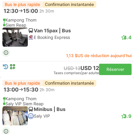
Bus le plus rapide
Confirmation instantanée
12:30
15:00
2h 30m
Kampong Thom
Siem Reap
Van 15pax | Bus
4.4
E Booking Express
1,13 $US de réduction aujourd’hui
USD 12
USD 13
Réserver
Taxes comprises
|
par adulte
Bus le plus rapide
Confirmation instantanée
13:00
15:30
2h 30m
Kampong Thom
Saly VIP Siem Reap
Minibus | Bus
3.9
Saly VIP