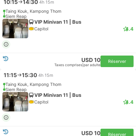
10:15
14:30
4h 15m
Taing Kouk, Kampong Thom
Siem Reap
VIP Minivan 11 | Bus
4.4
Capitol
USD 10
Réserver
Taxes comprises
|
par adulte
11:15
15:30
4h 15m
Taing Kouk, Kampong Thom
Siem Reap
VIP Minivan 11 | Bus
4.4
Capitol
USD 10
Réserver