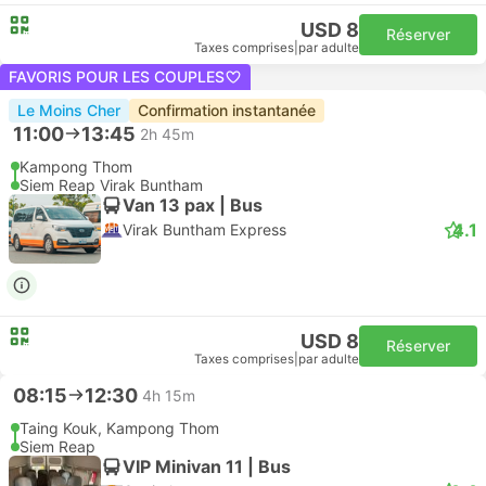
USD 8
Réserver
Taxes comprises
|
par adulte
FAVORIS POUR LES COUPLES
Le Moins Cher
Confirmation instantanée
11:00
13:45
2h 45m
Kampong Thom
Siem Reap Virak Buntham
Van 13 pax | Bus
4.1
Virak Buntham Express
USD 8
Réserver
Taxes comprises
|
par adulte
08:15
12:30
4h 15m
Taing Kouk, Kampong Thom
Siem Reap
VIP Minivan 11 | Bus