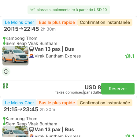
1 classe supplémentaire à partir de USD 10
Le Moins Cher
Bus le plus rapide
Confirmation instantanée
20:15
22:45
2h 30m
Kampong Thom
Siem Reap Virak Buntham
Van 13 pax | Bus
4.1
Virak Buntham Express
USD 8
Réserver
Taxes comprises
|
par adulte
Le Moins Cher
Bus le plus rapide
Confirmation instantanée
21:15
23:45
2h 30m
Kampong Thom
Siem Reap Virak Buntham
Van 13 pax | Bus
4.1
Virak Buntham Express