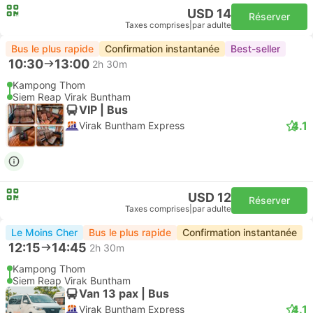
USD 14
Réserver
Taxes comprises
|
par adulte
Bus le plus rapide
Confirmation instantanée
Best-seller
10:30
13:00
2h 30m
Kampong Thom
Siem Reap Virak Buntham
VIP | Bus
4.1
Virak Buntham Express
USD 12
Réserver
Taxes comprises
|
par adulte
Le Moins Cher
Bus le plus rapide
Confirmation instantanée
12:15
14:45
2h 30m
Kampong Thom
Siem Reap Virak Buntham
Van 13 pax | Bus
4.1
Virak Buntham Express