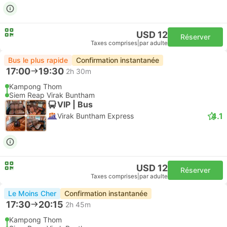
USD 12
Réserver
Taxes comprises
|
par adulte
Bus le plus rapide
Confirmation instantanée
17:00
19:30
2h 30m
Kampong Thom
Siem Reap Virak Buntham
VIP | Bus
4.1
Virak Buntham Express
USD 12
Réserver
Taxes comprises
|
par adulte
Le Moins Cher
Confirmation instantanée
17:30
20:15
2h 45m
Kampong Thom