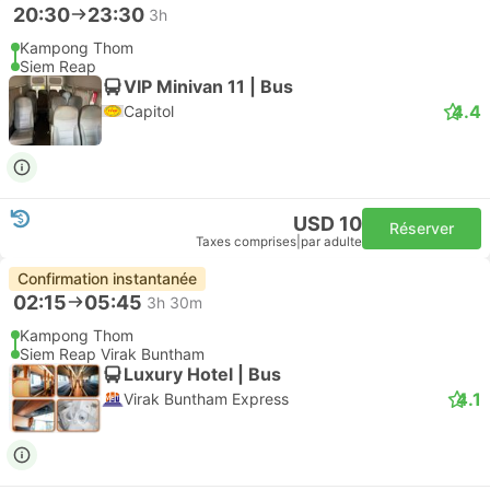
20:30
23:30
3h
Kampong Thom
Siem Reap
VIP Minivan 11 | Bus
4.4
Capitol
USD 10
Réserver
Taxes comprises
|
par adulte
Confirmation instantanée
02:15
05:45
3h 30m
Kampong Thom
Siem Reap Virak Buntham
Luxury Hotel | Bus
4.1
Virak Buntham Express