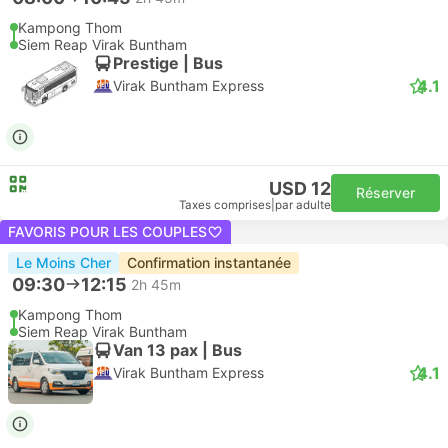
Kampong Thom
Siem Reap Virak Buntham
Prestige | Bus
4.1
Virak Buntham Express
USD 12
Réserver
Taxes comprises
|
par adulte
FAVORIS POUR LES COUPLES
Le Moins Cher
Confirmation instantanée
09:30
12:15
2h 45m
Kampong Thom
Siem Reap Virak Buntham
Van 13 pax | Bus
4.1
Virak Buntham Express