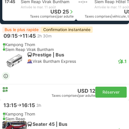
17:45
Siem Reap Virak Buntham
--:--
Siem Reap Hôtel 
Arrivée le mar. 11 août
Arrivée le mar. 11 aoû
USD 25
U
Taxes comprises
|
par adulte
Taxes comprises
|
véhicule, 
Bus le plus rapide
Confirmation instantanée
09:15
11:45
2h 30m
Kampong Thom
Siem Reap Virak Buntham
Prestige | Bus
4.1
Virak Buntham Express
USD 12
Réserver
Taxes comprises
|
par adulte
13:15
16:15
3h
Kampong Thom
Siem Reap
Seater 45 | Bus