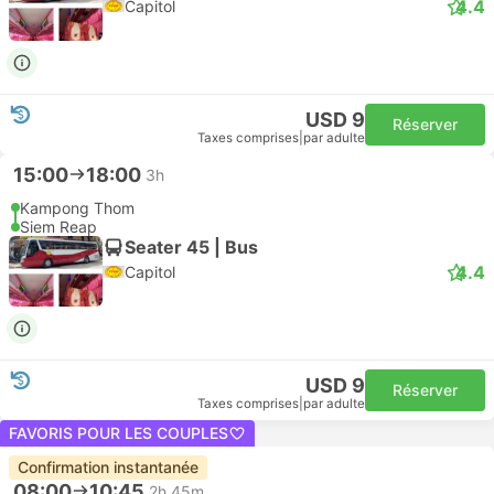
4.4
Capitol
USD 9
Réserver
Taxes comprises
|
par adulte
15:00
18:00
3h
Kampong Thom
Siem Reap
Seater 45 | Bus
4.4
Capitol
USD 9
Réserver
Taxes comprises
|
par adulte
FAVORIS POUR LES COUPLES
Confirmation instantanée
08:00
10:45
2h 45m