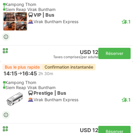
Kampong Thom
Siem Reap Virak Buntham
VIP | Bus
4.1
Virak Buntham Express
USD 12
Réserver
Taxes comprises
|
par adulte
Bus le plus rapide
Confirmation instantanée
14:15
16:45
2h 30m
Kampong Thom
Siem Reap Virak Buntham
Prestige | Bus
4.1
Virak Buntham Express
USD 12
Réserver