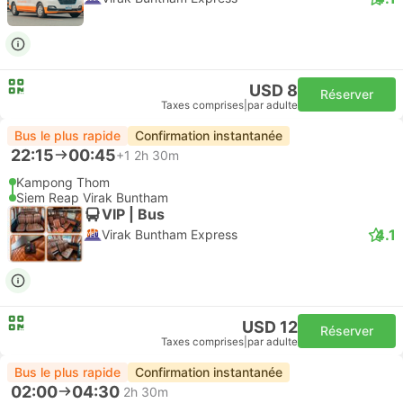
USD 8
Réserver
Taxes comprises
|
par adulte
Bus le plus rapide
Confirmation instantanée
22:15
00:45
+1
2h 30m
Kampong Thom
Siem Reap Virak Buntham
VIP | Bus
4.1
Virak Buntham Express
USD 12
Réserver
Taxes comprises
|
par adulte
Bus le plus rapide
Confirmation instantanée
02:00
04:30
2h 30m