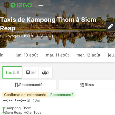
Taxis de Kampong Thom à Siem
Reap
58 voyages (USD 8 – USD 287)
in
lun. 10 août
mar. 11 août
mer. 12 août
jeu
Tout
58
56
2
Recommandé
filtres
Confirmation instantanée
Recommandé
--:--
--:--
2h 40m
Kampong Thom
Siem Reap Hôtel Tous