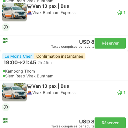
Siem Reap Virak Buntham
Van 13 pax | Bus
4.1
Virak Buntham Express
USD 8
Réserver
Taxes comprises
|
par adulte
Le Moins Cher
Confirmation instantanée
19:00
21:45
2h 45m
Kampong Thom
Siem Reap Virak Buntham
Van 13 pax | Bus
4.1
Virak Buntham Express
USD 8
Réserver
Taxes comprises
|
par adulte