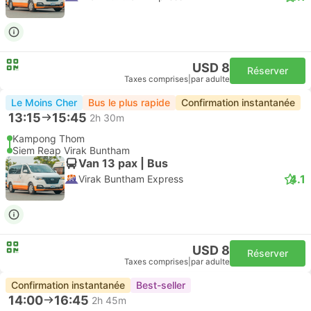
USD 8
Réserver
Taxes comprises
|
par adulte
Le Moins Cher
Bus le plus rapide
Confirmation instantanée
13:15
15:45
2h 30m
Kampong Thom
Siem Reap Virak Buntham
Van 13 pax | Bus
4.1
Virak Buntham Express
USD 8
Réserver
Taxes comprises
|
par adulte
Confirmation instantanée
Best-seller
14:00
16:45
2h 45m