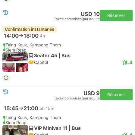
USD 10
Réserver
Taxes comprises
|
par adulte
Confirmation instantanée
14:00
18:00
4h
Taing Kouk, Kampong Thom
Siem Reap
Seater 45 | Bus
4.4
Capitol
USD 9
Réserver
Taxes comprises
|
par adulte
15:45
21:00
5h 15m
Taing Kouk, Kampong Thom
Siem Reap
VIP Minivan 11 | Bus
4.4
Capitol