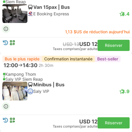
Siem Reap
Van 15pax | Bus
4.4
E Booking Express
1,13 $US de réduction aujourd’hui
USD 12
USD 13
Réserver
Taxes comprises
|
par adulte
Bus le plus rapide
Confirmation instantanée
Best-seller
12:00
14:30
2h 30m
Kampong Thom
Saly VIP Siem Reap
Minibus | Bus
3.9
Saly VIP
USD 12
Réserver
Taxes comprises
|
par adulte