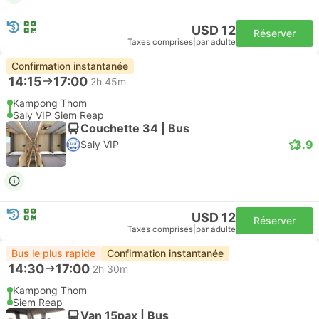
USD 12
Réserver
Taxes comprises
|
par adulte
Confirmation instantanée
14:15
17:00
2h 45m
Kampong Thom
Saly VIP Siem Reap
Couchette 34 | Bus
3.9
Saly VIP
USD 12
Réserver
Taxes comprises
|
par adulte
Bus le plus rapide
Confirmation instantanée
14:30
17:00
2h 30m
Kampong Thom
Siem Reap
Van 15pax | Bus