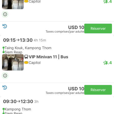
4.4
Capitol
USD 10
Réserver
Taxes comprises
|
par adulte
09:15
13:30
4h 15m
Taing Kouk, Kampong Thom
Siem Reap
VIP Minivan 11 | Bus
4.4
Capitol
USD 10
Réserver
Taxes comprises
|
par adulte
09:30
12:30
3h
Kampong Thom
Siem Reap