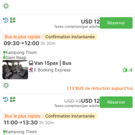
USD 12
Réserver
Taxes comprises
|
par adulte
Bus le plus rapide
Confirmation instantanée
09:30
12:00
2h 30m
Kampong Thom
Siem Reap
Van 15pax | Bus
4.4
E Booking Express
1,13 $US de réduction aujourd’hui
USD 12
USD 13
Réserver
Taxes comprises
|
par adulte
Bus le plus rapide
Confirmation instantanée
11:00
13:30
2h 30m
Kampong Thom