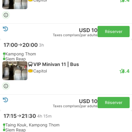
USD 10
Réserver
Taxes comprises
|
par adulte
17:00
20:00
3h
Kampong Thom
Siem Reap
VIP Minivan 11 | Bus
4.4
Capitol
USD 10
Réserver
Taxes comprises
|
par adulte
17:15
21:30
4h 15m
Taing Kouk, Kampong Thom
Siem Reap