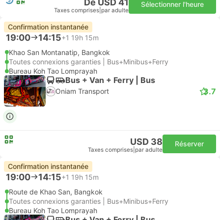
De USD 41
Sélectionner l'heure
Taxes comprises
|
par adulte
Confirmation instantanée
19:00
14:15
+1
19h 15m
Khao San Montanatip, Bangkok
Toutes connexions garanties | Bus+Minibus+Ferry
Bureau Koh Tao Lomprayah
Bus + Van + Ferry | Bus
3.7
Oniam Transport
USD 38
Réserver
Taxes comprises
|
par adulte
Confirmation instantanée
19:00
14:15
+1
19h 15m
Route de Khao San, Bangkok
Toutes connexions garanties | Bus+Minibus+Ferry
Bureau Koh Tao Lomprayah
Bus + Van + Ferry | Bus