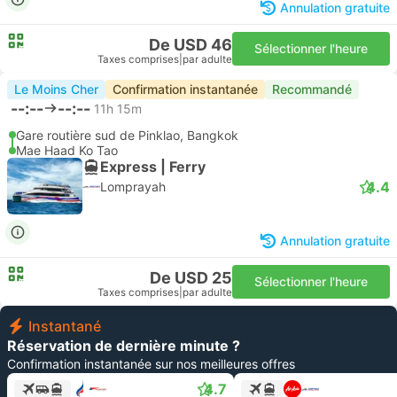
Annulation gratuite
De USD 46
Sélectionner l'heure
Taxes comprises
|
par adulte
Le Moins Cher
Confirmation instantanée
Recommandé
--:--
--:--
11h 15m
Gare routière sud de Pinklao, Bangkok
Mae Haad Ko Tao
Express | Ferry
4.4
Lomprayah
Annulation gratuite
De USD 25
Sélectionner l'heure
Taxes comprises
|
par adulte
Instantané
Réservation de dernière minute ?
Confirmation instantanée sur nos meilleures offres
4.7