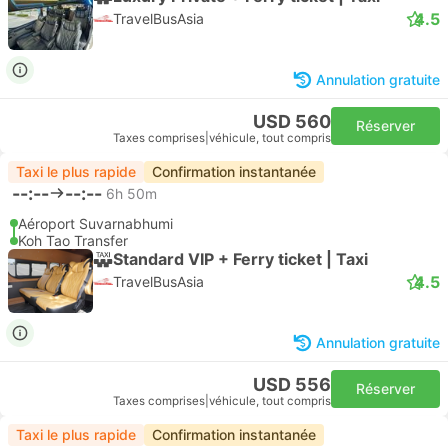
4.5
TravelBusAsia
Annulation gratuite
USD 560
Réserver
Taxes comprises
|
véhicule, tout compris
Taxi le plus rapide
Confirmation instantanée
--:--
--:--
6h 50m
Aéroport Suvarnabhumi
Koh Tao Transfer
Standard VIP + Ferry ticket | Taxi
4.5
TravelBusAsia
Annulation gratuite
USD 556
Réserver
Taxes comprises
|
véhicule, tout compris
Taxi le plus rapide
Confirmation instantanée