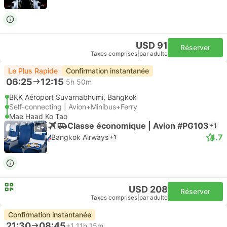
USD 91
Réserver
Taxes comprises
|
par adulte
Le Plus Rapide
Confirmation instantanée
06:25
12:15
5h 50m
BKK Aéroport Suvarnabhumi, Bangkok
Self-connecting | Avion+Minibus+Ferry
Mae Haad Ko Tao
Classe économique | Avion #PG103
+1
4+
4.7
Bangkok Airways
+1
USD 208
Réserver
Taxes comprises
|
par adulte
Confirmation instantanée
21:30
08:45
+1
11h 15m