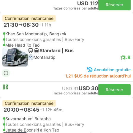
USD 112
Réserver
Taxes comprises
|
par adulte
Confirmation instantanée
21:30
08:30
+1
11h
Khao San Montanatip, Bangkok
Toutes connexions garanties | Bus+Ferry
Mae Haad Ko Tao
Standard | Bus
3.8
Montanatip
Annulation gratuite
1,21 $US de réduction aujourd’hui
USD 30
USD 31
Réserver
Taxes comprises
|
par adulte
Confirmation instantanée
20:00
08:45
+1
12h 45m
Suvarnabhumi Burapha
Toutes connexions garanties | Bus+Ferry
Jetée de Boonsiri à Koh Tao