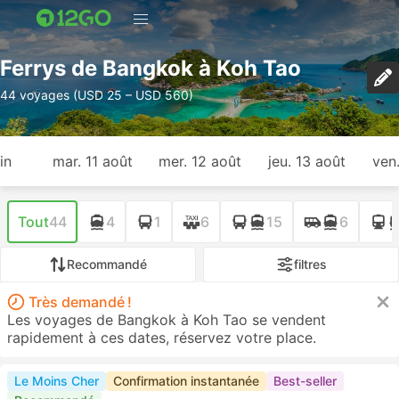
Ferrys de Bangkok à Koh Tao
44 voyages (USD 25 – USD 560)
in
mar. 11 août
mer. 12 août
jeu. 13 août
ven
Tout
44
4
1
6
15
6
Recommandé
filtres
Très demandé !
Les voyages de Bangkok à Koh Tao se vendent
rapidement à ces dates, réservez votre place.
Le Moins Cher
Confirmation instantanée
Best-seller