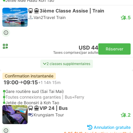
Jetée Mae Haad Koh Tao
3ième Classe Assise | Train
4.5
Van2Travel Train
USD 44
Réserver
Taxes comprises
|
par adulte
2 classes supplémentaires
Confirmation instantanée
19:00
09:15
+1
14h 15m
Gare routière sud (Sai Tai Mai)
Toutes connexions garanties | Bus+Ferry
Jetée de Boonsiri à Koh Tao
VIP 24 | Bus
4.2
Krungsiam Tour
Annulation gratuite