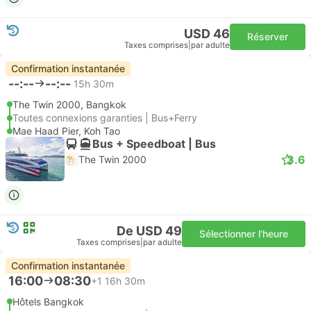
USD 46
Réserver
Taxes comprises
|
par adulte
Confirmation instantanée
--:--
--:--
15h 30m
The Twin 2000, Bangkok
Toutes connexions garanties | Bus+Ferry
Mae Haad Pier, Koh Tao
Bus + Speedboat | Bus
3.6
The Twin 2000
De USD 49
Sélectionner l'heure
Taxes comprises
|
par adulte
Confirmation instantanée
16:00
08:30
+1
16h 30m
Hôtels Bangkok