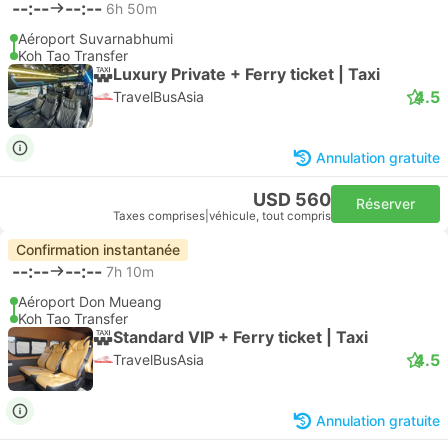
--:--
--:--
6h 50m
Aéroport Suvarnabhumi
Koh Tao Transfer
Luxury Private + Ferry ticket | Taxi
4.5
TravelBusAsia
Annulation gratuite
USD 560
Réserver
Taxes comprises
|
véhicule, tout compris
Confirmation instantanée
--:--
--:--
7h 10m
Aéroport Don Mueang
Koh Tao Transfer
Standard VIP + Ferry ticket | Taxi
4.5
TravelBusAsia
Annulation gratuite