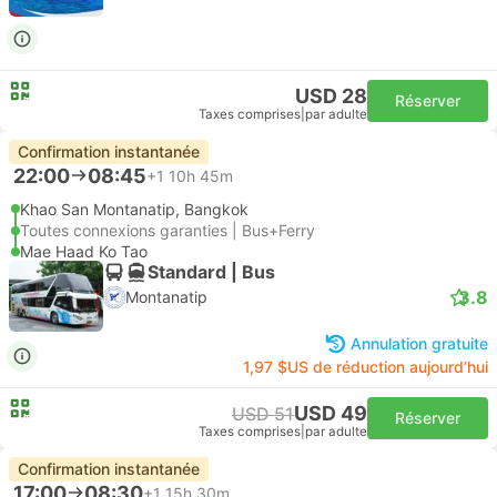
USD 28
Réserver
Taxes comprises
|
par adulte
Confirmation instantanée
22:00
08:45
+1
10h 45m
Khao San Montanatip, Bangkok
Toutes connexions garanties | Bus+Ferry
Mae Haad Ko Tao
Standard | Bus
3.8
Montanatip
Annulation gratuite
1,97 $US de réduction aujourd’hui
USD 49
USD 51
Réserver
Taxes comprises
|
par adulte
Confirmation instantanée
17:00
08:30
+1
15h 30m