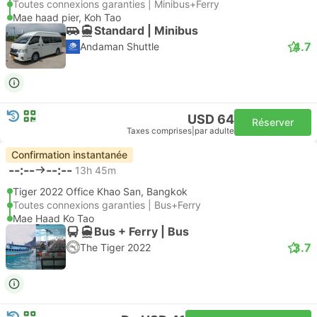
Toutes connexions garanties | Minibus+Ferry
Mae haad pier, Koh Tao
Standard | Minibus
4.7
Andaman Shuttle
USD 64
Réserver
Taxes comprises
|
par adulte
Confirmation instantanée
--:--
--:--
13h 45m
Tiger 2022 Office Khao San, Bangkok
Toutes connexions garanties | Bus+Ferry
Mae Haad Ko Tao
Bus + Ferry | Bus
3.7
The Tiger 2022