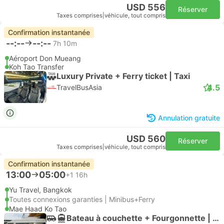
USD 556
Réserver
Taxes comprises
|
véhicule, tout compris
Confirmation instantanée
--:--
--:--
7h 10m
Aéroport Don Mueang
Koh Tao Transfer
Luxury Private + Ferry ticket | Taxi
4.5
TravelBusAsia
Annulation gratuite
USD 560
Réserver
Taxes comprises
|
véhicule, tout compris
Confirmation instantanée
13:00
05:00
+1
16h
Yu Travel, Bangkok
Toutes connexions garanties | Minibus+Ferry
Mae Haad Ko Tao
Bateau à couchette + Fourgonnette | Minibus