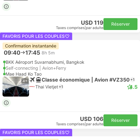
USD 119
Réserver
Taxes comprises
|
par adulte
FAVORIS POUR LES COUPLES
Confirmation instantanée
09:40
17:45
8h 5m
BKK Aéroport Suvarnabhumi, Bangkok
Self-connecting | Avion+Ferry
Mae Haad Ko Tao
Classe économique | Avion #VZ350
+1
4+
4.5
Thai Vietjet
+1
USD 106
Réserver
Taxes comprises
|
par adulte
FAVORIS POUR LES COUPLES