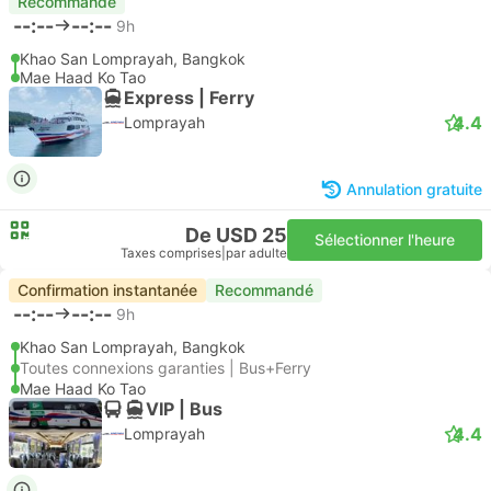
Recommandé
--:--
--:--
9h
Khao San Lomprayah, Bangkok
Mae Haad Ko Tao
Express | Ferry
4.4
Lomprayah
Annulation gratuite
De USD 25
Sélectionner l'heure
Taxes comprises
|
par adulte
Confirmation instantanée
Recommandé
--:--
--:--
9h
Khao San Lomprayah, Bangkok
Toutes connexions garanties | Bus+Ferry
Mae Haad Ko Tao
VIP | Bus
4.4
Lomprayah