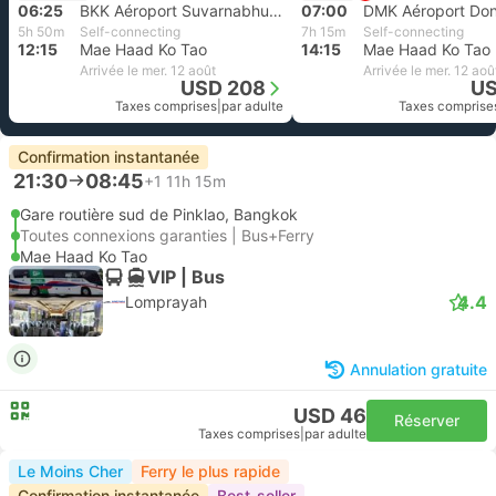
06:25
BKK Aéroport Suvarnabhumi, Bangkok
07:00
DMK Aéroport Do
5h 50m
Self-connecting
7h 15m
Self-connecting
12:15
Mae Haad Ko Tao
14:15
Mae Haad Ko Tao
Arrivée le mer. 12 août
Arrivée le mer. 12 aoû
USD 208
US
Taxes comprises
|
par adulte
Taxes comprise
Confirmation instantanée
21:30
08:45
+1
11h 15m
Gare routière sud de Pinklao, Bangkok
Toutes connexions garanties | Bus+Ferry
Mae Haad Ko Tao
VIP | Bus
4.4
Lomprayah
Annulation gratuite
USD 46
Réserver
Taxes comprises
|
par adulte
Le Moins Cher
Ferry le plus rapide
Confirmation instantanée
Best-seller