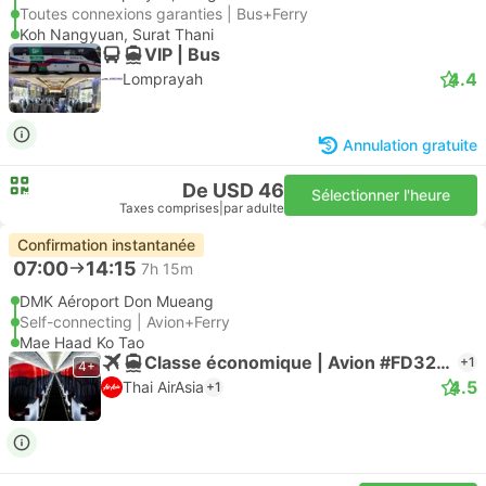
Toutes connexions garanties | Bus+Ferry
Koh Nangyuan, Surat Thani
VIP | Bus
4.4
Lomprayah
Annulation gratuite
De USD 46
Sélectionner l'heure
Taxes comprises
|
par adulte
Confirmation instantanée
07:00
14:15
7h 15m
DMK Aéroport Don Mueang
Self-connecting | Avion+Ferry
Mae Haad Ko Tao
Classe économique | Avion #FD3235
+1
4+
4.5
Thai AirAsia
+1