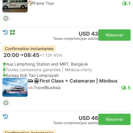
4.1
Fame Tour
USD 43
Réserver
Taxes comprises
|
par adulte
Confirmation instantanée
20:00
08:45
+1
12h 45m
Hua Lamphong Station and MRT, Bangkok
Toutes connexions garanties | Minibus+Ferry
Bureau Koh Tao Lomprayah
First Class + Catamaran | Minibus
4.5
TravelBusAsia
USD 46
Réserver
Taxes comprises
|
par adulte
Confirmation instantanée