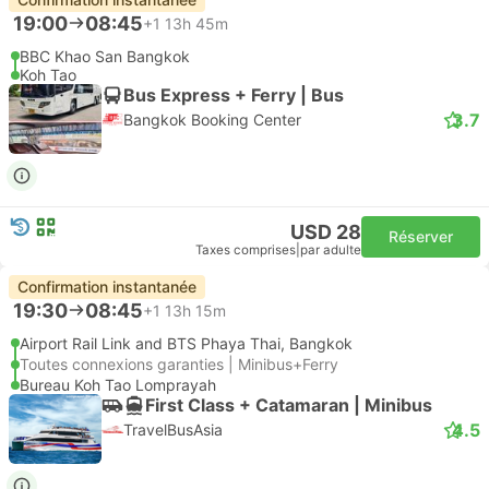
19:00
08:45
+1
13h 45m
BBC Khao San Bangkok
Koh Tao
Bus Express + Ferry | Bus
3.7
Bangkok Booking Center
USD 28
Réserver
Taxes comprises
|
par adulte
Confirmation instantanée
19:30
08:45
+1
13h 15m
Airport Rail Link and BTS Phaya Thai, Bangkok
Toutes connexions garanties | Minibus+Ferry
Bureau Koh Tao Lomprayah
First Class + Catamaran | Minibus
4.5
TravelBusAsia