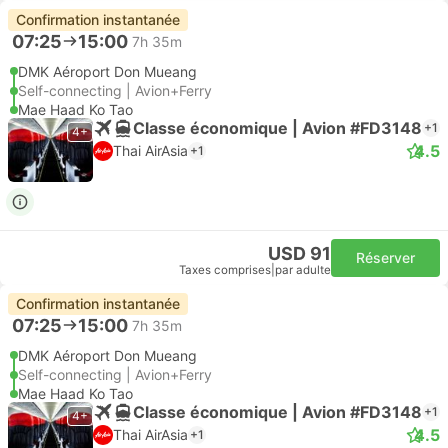
Confirmation instantanée
07:25
15:00
7h 35m
DMK Aéroport Don Mueang
Self-connecting | Avion+Ferry
Mae Haad Ko Tao
Classe économique | Avion #FD3148
+1
4+
4.5
Thai AirAsia
+1
USD 91
Réserver
Taxes comprises
|
par adulte
Confirmation instantanée
07:25
15:00
7h 35m
DMK Aéroport Don Mueang
Self-connecting | Avion+Ferry
Mae Haad Ko Tao
Classe économique | Avion #FD3148
+1
4+
4.5
Thai AirAsia
+1