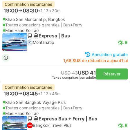
Confirmation instantanée
19:00
08:30
+1
13h 30m
Khao San Montanatip, Bangkok
Toutes connexions garanties | Bus+Ferry
Mae Haad Ko Tao
Express | Bus
3.8
Montanatip
Annulation gratuite
1,66 $US de réduction aujourd’hui
USD 41
USD 43
Réserver
Taxes comprises
|
par adulte
Confirmation instantanée
19:00
08:45
+1
13h 45m
Khao San Bangkok Voyage Plus
Toutes connexions garanties | Bus+Ferry
Mae Haad Ko Tao
Express Bus + Ferry | Bus
3.8
Bangkok Travel Plus