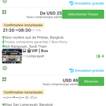
Annulation gratuite
De USD 25
Sélectionner l'heure
Taxes comprises
|
par adulte
Confirmation instantanée
21:30
08:30
+1
11h
Gare routière sud de Pinklao, Bangkok
Toutes connexions garanties | Bus+Ferry
Koh Nangyuan, Surat Thani
VIP | Bus
4.4
Lomprayah
Annulation gratuite
USD 46
Réserver
Taxes comprises
|
par adulte
Confirmation instantanée
--:--
--:--
8h 45m
Khao San Lomprayah, Bangkok