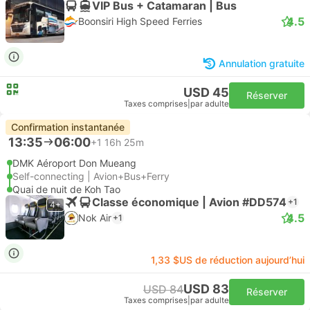
VIP Bus + Catamaran | Bus
4.5
Boonsiri High Speed Ferries
Annulation gratuite
USD 45
Réserver
Taxes comprises
|
par adulte
Confirmation instantanée
13:35
06:00
+1
16h 25m
DMK Aéroport Don Mueang
Self-connecting | Avion+Bus+Ferry
Quai de nuit de Koh Tao
Classe économique | Avion #DD574
+1
4+
4.5
Nok Air
+1
1,33 $US de réduction aujourd’hui
USD 83
USD 84
Réserver
Taxes comprises
|
par adulte