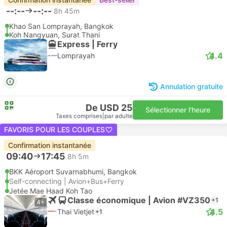
--:--
--:--
8h 45m
Khao San Lomprayah, Bangkok
Koh Nangyuan, Surat Thani
Express | Ferry
4.4
Lomprayah
Annulation gratuite
De USD 25
Sélectionner l'heure
Taxes comprises
|
par adulte
FAVORIS POUR LES COUPLES
Confirmation instantanée
09:40
17:45
8h 5m
BKK Aéroport Suvarnabhumi, Bangkok
Self-connecting | Avion+Bus+Ferry
Jetée Mae Haad Koh Tao
Classe économique | Avion #VZ350
+1
4+
4.5
Thai Vietjet
+1