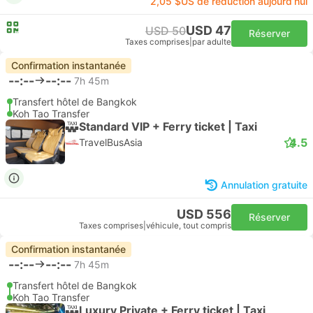
2,05 $US de réduction aujourd’hui
USD 47
USD 50
Réserver
Taxes comprises
|
par adulte
Confirmation instantanée
--:--
--:--
7h 45m
Transfert hôtel de Bangkok
Koh Tao Transfer
Standard VIP + Ferry ticket | Taxi
4.5
TravelBusAsia
Annulation gratuite
USD 556
Réserver
Taxes comprises
|
véhicule, tout compris
Confirmation instantanée
--:--
--:--
7h 45m
Transfert hôtel de Bangkok
Koh Tao Transfer
Luxury Private + Ferry ticket | Taxi