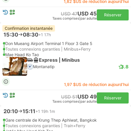
1,82 $US de réduction aujourd’hui
USD 45
USD 47
Réserver
Taxes comprises
|
par adulte
Confirmation instantanée
15:30
08:30
+1
17h
Don Mueang Airport Terminal 1 Floor 3 Gate 5
Toutes connexions garanties | Minibus+Ferry
Mae Haad Ko Tao
Express | Minibus
3.8
Montanatip
1,97 $US de réduction aujourd’hui
USD 49
USD 51
Réserver
Taxes comprises
|
par adulte
20:10
15:11
+1
19h 1m
Gare centrale de Krung Thep Aphiwat, Bangkok
Toutes connexions garanties | Train+Ferry