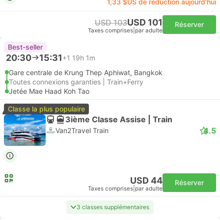
1,33 $US de réduction aujourd’hui
USD 101
USD 103
Réserver
Taxes comprises
|
par adulte
Best-seller
20:30
15:31
+1
19h 1m
Gare centrale de Krung Thep Aphiwat, Bangkok
Toutes connexions garanties | Train+Ferry
Jetée Mae Haad Koh Tao
Classe la plus populaire
3ième Classe Assise | Train
4.5
Van2Travel Train
USD 44
Réserver
Taxes comprises
|
par adulte
3 classes supplémentaires