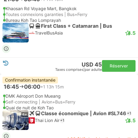
Khaosan Rd Voyage Mart, Bangkok
Toutes connexions garanties | Bus+Ferry
Bureau Koh Tao Lomprayah
First Class + Catamaran | Bus
4.5
TravelBusAsia
USD 45
Réserver
Taxes comprises
|
par adulte
Confirmation instantanée
16:45
06:00
+1
13h 15m
DMK Aéroport Don Mueang
Self-connecting | Avion+Bus+Ferry
Quai de nuit de Koh Tao
Classe économique | Avion #SL746
+1
4+
4.5
Thai Lion Air
+1