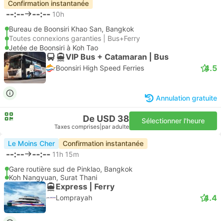
Confirmation instantanée
--:--
--:--
10h
Bureau de Boonsiri Khao San, Bangkok
Toutes connexions garanties | Bus+Ferry
Jetée de Boonsiri à Koh Tao
VIP Bus + Catamaran | Bus
4.5
Boonsiri High Speed Ferries
Annulation gratuite
De USD 38
Sélectionner l'heure
Taxes comprises
|
par adulte
Le Moins Cher
Confirmation instantanée
--:--
--:--
11h 15m
Gare routière sud de Pinklao, Bangkok
Koh Nangyuan, Surat Thani
Express | Ferry
4.4
Lomprayah