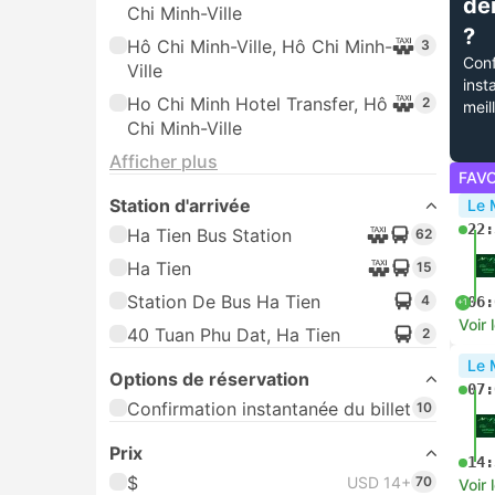
de
Chi Minh-Ville
?
Hô Chi Minh-Ville, Hô Chi Minh-
3
Conf
Ville
inst
Ho Chi Minh Hotel Transfer, Hô
2
meil
Chi Minh-Ville
Afficher plus
FAV
Station d'arrivée
Le 
22:
Ha Tien Bus Station
62
Ha Tien
15
Station De Bus Ha Tien
4
06:
+1
Voir 
40 Tuan Phu Dat, Ha Tien
2
Le 
Options de réservation
07:
Confirmation instantanée du billet
10
Prix
14:
$
USD 14+
70
Voir 