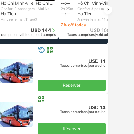
Hô Chi Minh-Ville, Hô Chi Minh-Ville
--:--
Hô Chi Minh-Ville, Hô Chi Minh-Ville
Confort 3 passagers | Mui Ne Go Travel
2h 25m
Confort 3 passagers | Mixi Travel
Ha Tien
--:--
Ha Tien
Arrivée le mar. 11 août
Arrivée le mar. 11 août
2% off today
USD 144
USD 100
USD 98
 comprises
|
véhicule, tout compris
Taxes comprises
|
véhicule, tout compris
USD 14
Taxes comprises
|
par adulte
Réserver
USD 14
Taxes comprises
|
par adulte
Réserver