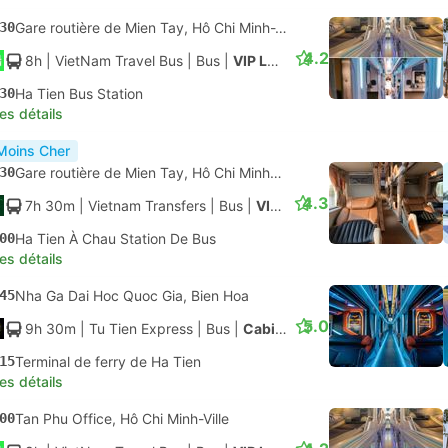
30
Gare routière de Mien Tay, Hô Chi Minh-Ville
4.2
8h
| VietNam Travel Bus
|
Bus
|
VIP Luxury 24 Cabin
30
Ha Tien Bus Station
les détails
Moins Cher
30
Gare routière de Mien Tay, Hô Chi Minh-Ville
4.3
7h 30m
| Vietnam Transfers
|
Bus
|
VIP Sleeper Bus
00
Ha Tien À Chau Station De Bus
les détails
45
Nha Ga Dai Hoc Quoc Gia, Bien Hoa
5.0
9h 30m
| Tu Tien Express
|
Bus
|
Cabin 22
15
Terminal de ferry de Ha Tien
les détails
00
Tan Phu Office, Hô Chi Minh-Ville