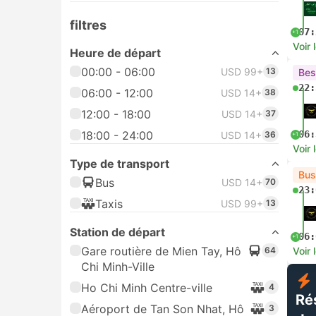
filtres
07:
+1
Voir 
Heure de départ
00:00 - 06:00
USD 99+
13
Bes
22:
06:00 - 12:00
USD 14+
38
12:00 - 18:00
USD 14+
37
18:00 - 24:00
06:
USD 14+
36
+1
Voir 
Type de transport
Bus
Bus
USD 14+
70
23:
Taxis
USD 99+
13
Station de départ
06:
+1
Gare routière de Mien Tay, Hô
64
Voir 
Chi Minh-Ville
Ho Chi Minh Centre-ville
4
Ré
Aéroport de Tan Son Nhat, Hô
3