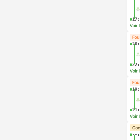
--:
13 d
Voir 
Con
08:
11:
Voir 
11:
15:
Voir 
Con
13:
16: