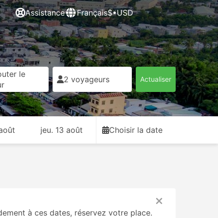
Assistance
Français
$•USD
uter le
2 voyageurs
Actualiser
ur
 août
jeu. 13 août
Choisir la date
ement à ces dates, réservez votre place.