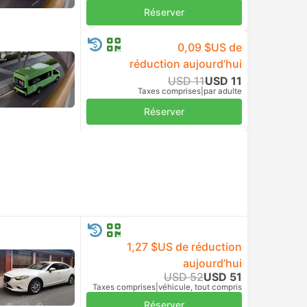
USD 10
Réserver
Taxes comprises
|
par adulte
USD 10
Réserver
Taxes comprises
|
par adulte
USD 10
Réserver
Taxes comprises
|
par adulte