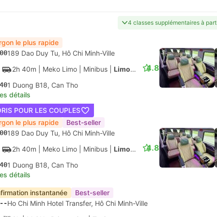
Moins Cher
Best-seller
00
266 Le Hong Phong, Hô Chi Minh-Ville
4.5
4h
| Thanh Buoi
|
Bus
|
Couchette 34
00
Station De Bus Can Tho
les détails
t-seller
00
HCM 450 Cao Thang, Hô Chi Minh-Ville
4.3
3h 15m
| Vietnam Transfers
|
Bus
|
VIP Limo Minivan
15
E11 Street No 8, Can Tho
les détails
00
266 Le Hong Phong, Hô Chi Minh-Ville
4.5
4h
| Thanh Buoi
|
Bus
|
Cabin
00
Station De Bus Can Tho
les détails
00
HCM 450 Cao Thang, Hô Chi Minh-Ville