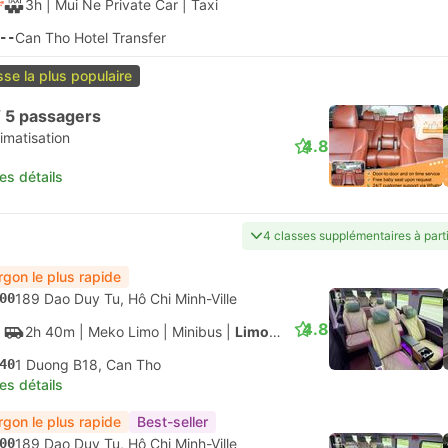
4.3
3h 15m
| Vietnam Transfers
|
Bus
|
VIP Limo Minivan
15
E11 Street No 8, Can Tho
les détails
Moins Cher
30
266 Le Hong Phong, Hô Chi Minh-Ville
4.5
4h
| Thanh Buoi
|
Bus
|
Couchette 34
30
Station De Bus Can Tho
les détails
00
Saigon Office, Hô Chi Minh-Ville
4.2
3h 20m
| VietNam Travel Bus
|
Bus
|
Limousine 9
20
E11 Street No 8, Can Tho
les détails
t-seller
--
Gare routière de Mien Tay, Hô Chi Minh-Ville
4.2
4h
| VietNam Travel Bus
|
Bus