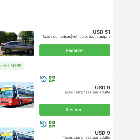
Réserver
Taxes comprises
|
par adulte
USD 10
Réserver
Taxes comprises
|
par adulte
USD 11
Réserver
Taxes comprises
|
par adulte
USD 10
Réserver
Taxes comprises
|
par adulte