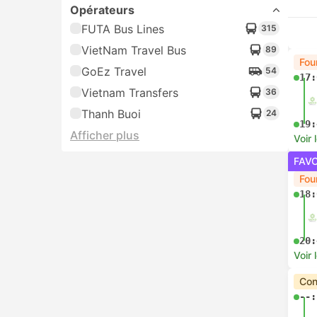
Tu Tien Express
3
Le 
08:
Afficher plus
12:
Voir 
Bes
10:
13:
Voir 
12:
16:
Voir 
15: