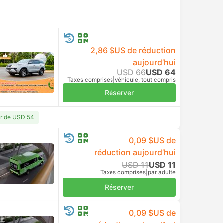
Taxes comprises
|
par adulte
Réserver
USD 9
Taxes comprises
|
par adulte
Réserver
USD 13
Réserver
Taxes comprises
|
par adulte