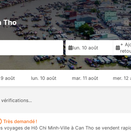
n Tho
+ Ajo
o
lun. 10 août
reto
 9 août
lun. 10 août
mar. 11 août
mer. 12
Vans
70
Taxis
23
De USD 11
De USD 48
Très demandé !
s voyages de Hô Chi Minh-Ville à Can Tho se vendent rapid