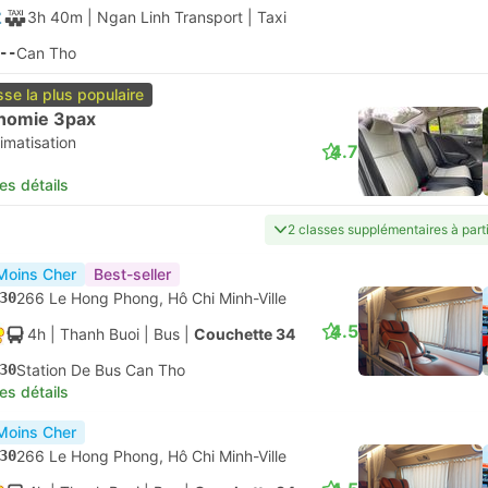
les détails
00
Gare routière de Mien Tay, Hô Chi Minh-Ville
4.2
4h
| VietNam Travel Bus
|
Bus
|
Sleeper 33
00
Station De Bus Can Tho
les détails
firmation instantanée
00
Ben xe Nga Tu Ga, Hô Chi Minh-Ville
4.2
4h 40m
| FUTA Bus Lines
|
Bus
|
Standard climatisé
40
Van Phong Can Tho
les détails
firmation instantanée
15
Phuong Trang Bus Station, Hô Chi Minh-Ville
4.2
4h 15m Bus+Bus.
Self-connecting
30
Van Phong Can Tho
les détails