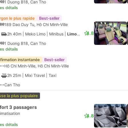
firmation instantanée
30
Gare routière de Mien Tay, Hô Chi Minh-Ville
4.2
3h 30m
| FUTA Bus Lines
|
Bus
|
Standard climatisé
00
Van Phong Can Tho
les détails
ORIS POUR LES COUPLES
00
Gare routière de Mien Tay, Hô Chi Minh-Ville
4.2
4h
| VietNam Travel Bus
|
Bus
|
Sleeper 33
00
Station De Bus Can Tho
les détails
firmation instantanée
30
Ben xe Nga Tu Ga, Hô Chi Minh-Ville
4.2
3h 30m
| FUTA Bus Lines
|
Bus
|
Standard climatisé
00
Van Phong Can Tho
les détails