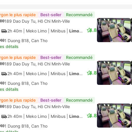
Moins Cher
Best-seller
Recommandé
30
266 Le Hong Phong, Hô Chi Minh-Ville
4.5
4h
| Thanh Buoi
|
Bus
|
Couchette 34
30
Station De Bus Can Tho
les détails
Moins Cher
Recommandé
30
266 Le Hong Phong, Hô Chi Minh-Ville
4.5
4h
| Thanh Buoi
|
Bus
|
Couchette 34
30
Station De Bus Can Tho
les détails
firmation instantanée
Recommandé
00
Gare routière de Mien Tay, Hô Chi Minh-Ville
4.2
3h 30m
| FUTA Bus Lines
|
Bus
|
Standard climatisé
30
Van Phong Can Tho
les détails