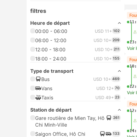
filtres
Le 
12:
Heure de départ
00:00 - 06:00
USD 11+
65
06:00 - 12:00
USD 10+
158
16:
Voir 
12:00 - 18:00
USD 10+
160
18:00 - 24:00
USD 10+
120
Le 
14:
Station de départ
Gare routière de Mien Tay, Hô
261
Chi Minh-Ville
18:
Voir 
Saigon Office, Hô Chi Minh-
79
Ville
Con
New Eastern Bus Station, Hô
10:
39
Chi Minh-Ville
266 Le Hong Phong, Hô Chi
26
13:
Minh-Ville
Voir 