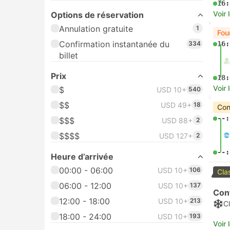
$
USD 10+
469
Con
08:
$$
$$$
$$$$
12:
Voir 
Heure d’arrivée
FAV
00:00 - 06:00
USD 10+
82
10:
06:00 - 12:00
USD 10+
91
12:00 - 18:00
USD 10+
165
14:
18:00 - 24:00
USD 10+
147
Voir 
Opérateurs
Con
06:
FUTA Bus Lines
315
VietNam Travel Bus
89
Vietnam Transfers
36
10:
Voir 
Thanh Buoi
24