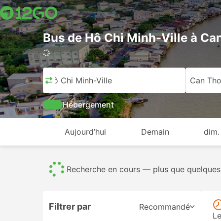
Bus de Hô Chi Minh-Ville à Ca
562 voyages (USD 9 – USD 265)
Hô Chi Minh-Ville
Can Th
Hébergement
Aujourd’hui
Demain
dim.
Bus
469
Tout
562
De USD 9
Filtrer par
Recommandé
Le