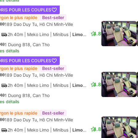
00
266 Le Hong Phong, Hô Chi Minh-Ville
4.5
4h
| Thanh Buoi
|
Bus
|
Cabin
00
Station De Bus Can Tho
les détails
Moins Cher
Best-seller
30
266 Le Hong Phong, Hô Chi Minh-Ville
4.5
4h
| Thanh Buoi
|
Bus
|
Couchette 34
30
Station De Bus Can Tho
les détails
ORIS POUR LES COUPLES
00
Gare routière de Mien Tay, Hô Chi Minh-Ville
4.2
4h
| VietNam Travel Bus
|
Bus
|
Sleeper 33
00
Station De Bus Can Tho
les détails
ORIS POUR LES COUPLES