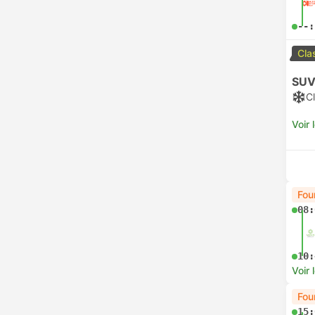
18:
Voir 
Le 
15:
19:
Voir 
06:
09:
Voir 
Bes
--: