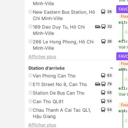
Ben xe Nga Tu Ga, Hô Chi
24
09:
Minh-Ville
Afficher plus
13:
Station d'arrivée
Voir 
Van Phong Can Tho
83
Le 
E11 Street No 8, Can Tho
61
13:
Station De Bus Can Tho
58
Can Tho QL91
54
17:
Chau Thanh A Cai Tac QL1,
54
Voir 
Hậu Giang
FAV
Afficher plus
08:
Options de réservation
Confirmation instantanée du
315
12:
billet
Voir 
Prix
FAV