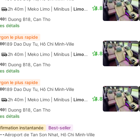
--
Station De Bus Can Tho
eparts de
08:00
les détails
firmation instantanée
00
Gare routière de Mien Tay, Hô Chi Minh-Ville
4.2
3h 30m
| FUTA Bus Lines
|
Bus
|
Standard climatisé
30
Van Phong Can Tho
les détails
00
Gare routière de Mien Tay, Hô Chi Minh-Ville
4.2
4h
| VietNam Travel Bus
|
Bus
|
Sleeper 33
00
Station De Bus Can Tho
les détails
firmation instantanée
00
Gare routière de Mien Tay, Hô Chi Minh-Ville
4.2
3h 30m
| FUTA Bus Lines
|
Bus
|
Standard climatisé
30
Van Phong Can Tho