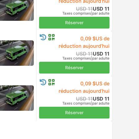
De USD 10
Sélectionner l'heure
Taxes comprises
|
par adulte
USD 10
Réserver
Taxes comprises
|
par adulte
USD 10
Réserver
Taxes comprises
|
par adulte
USD 10